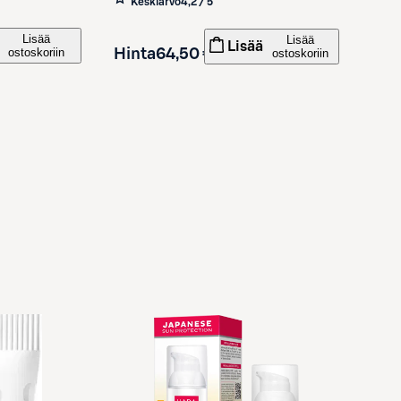
Keskiarvo
4,2 / 5
Lisää
Lisää
Lisää
ostoskoriin
Hinta
64,50 €
ostoskoriin