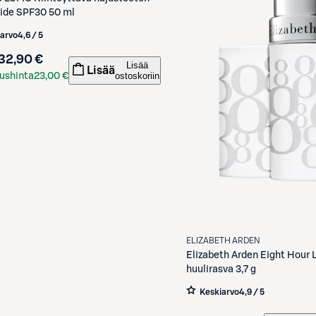
ide SPF30 50 ml
iarvo
4,6 / 5
32,90 €
Lisää
Lisää
ostoskoriin
ushinta
23,00 €
kortilla
ELIZABETH ARDEN
Elizabeth Arden
Eight Hour L
huulirasva 3,7 g
Keskiarvo
4,9 / 5