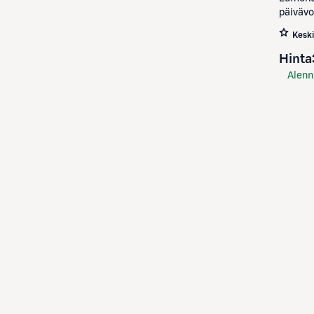
päivävo
Kesk
Hinta
Alenn
S-Etu