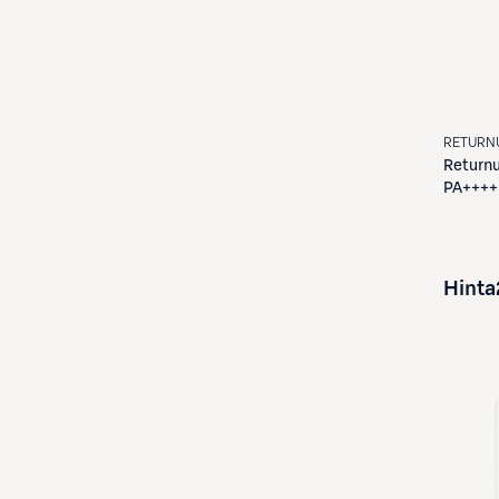
RETURN
Return
PA++++
Hinta