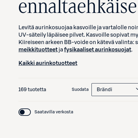
ennaltaehkäise
Levitä aurinkosuojaa kasvoille ja vartalolle noi
UV-säteily läpäisee pilvet. Kasvoille sopivat my
Kiireiseen arkeen BB-voide on kätevä valinta: s
meikkituotteet
ja
fysikaaliset aurinkosuojat
.
Kaikki aurinkotuotteet
169 tuotetta
Brändi
Suodata
Saatavilla verkosta