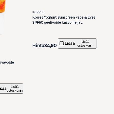
KORRES
Korres
Yoghurt Sunscreen Face & Eyes
SPF50 geelivoide kasvoille ja
silmänympärysiholle 50 ml
Lisää
Lisää
Hinta
34,90 €
ostoskoriin
ivävoide
Lisää
isää
ostoskoriin