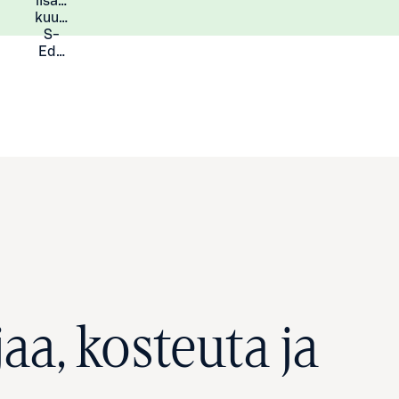
lisää
Lisätietoja
kuukauden
S-
Eduista
aa, kosteuta ja