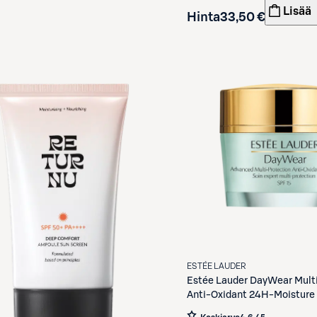
Lisää
Hinta
33,50 €
ESTÉE LAUDER
Estée Lauder
DayWear Multi
Anti-Oxidant 24H-Moisture
hoitovoide 30 ml