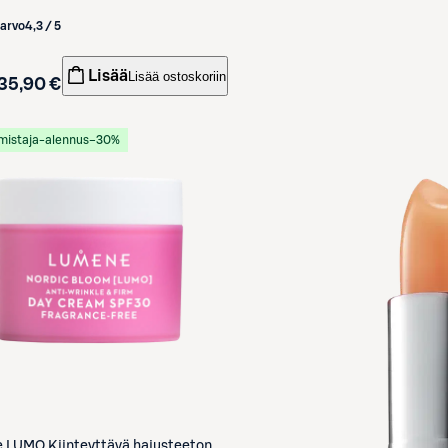
iarvo
4,3 / 5
Lisää
Lisää ostoskoriin
35,90 €
mistaja-alennus
−30%
e
LUMO Kiinteyttävä hajusteeton