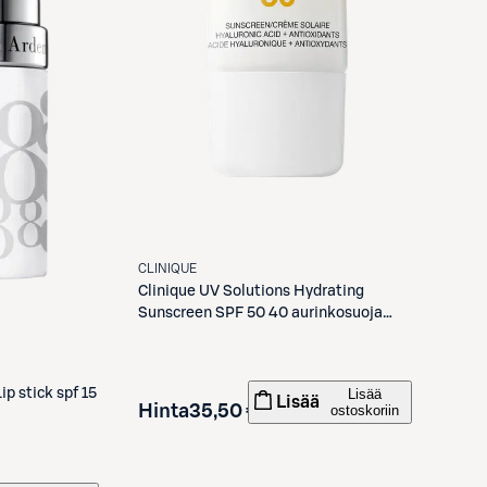
CLINIQUE
Clinique
UV Solutions Hydrating
Sunscreen SPF 50 40 aurinkosuoja
kasvoille 40 ml
Lisää
ip stick spf 15
Lisää
Hinta
35,50 €
ostoskoriin