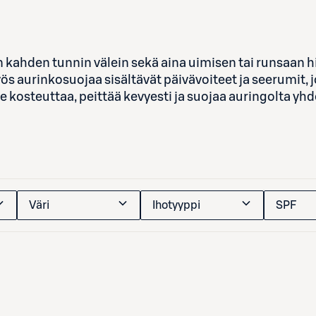
n kahden tunnin välein sekä aina uimisen tai runsaan hik
ös aurinkosuojaa sisältävät päivävoiteet ja seerumit, j
e kosteuttaa, peittää kevyesti ja suojaa auringolta yhde
Väri
Ihotyyppi
SPF