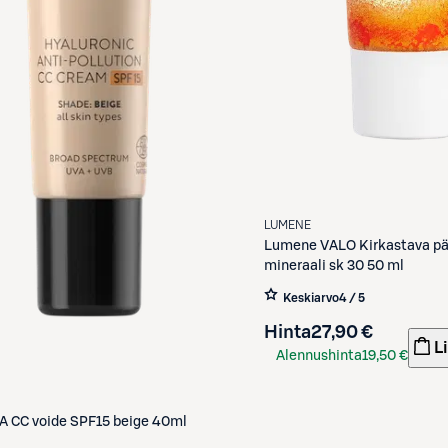
LUMENE
Lumene
VALO Kirkastava pä
mineraali sk 30 50 ml
Keskiarvo
4 / 5
Hinta
27,90 €
L
Alennushinta
19,50 €
S-Etukortilla
A
CC voide SPF15 beige 40ml