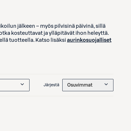
oilun jälkeen – myös pilvisinä päivinä, sillä
otka kosteuttavat ja ylläpitävät ihon heleyttä.
llä tuotteella.
Katso lisäksi
aurinkosuojalliset
Osuvimmat
Järjestä