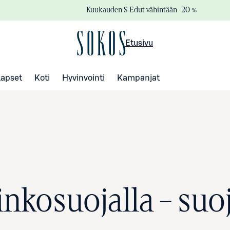
Kuukauden S-Edut vähintään –20 %
Etusivu
Lapset
Koti
Hyvinvointi
Kampanjat
nkosuojalla – suoj