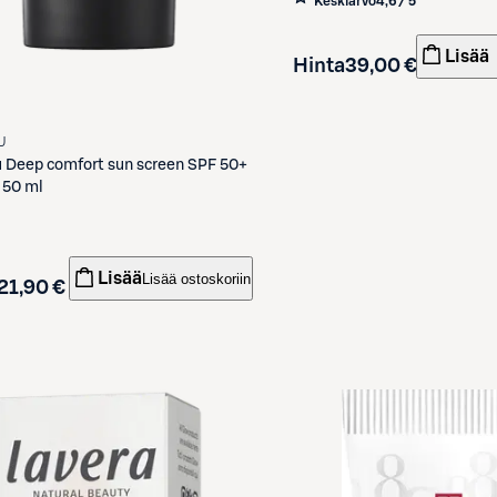
Keskiarvo
4,6 / 5
Lisää
Hinta
39,00 €
U
u
Deep comfort sun screen SPF 50+
 50 ml
Lisää
Lisää ostoskoriin
21,90 €