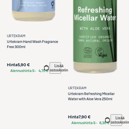
URTEKRAM
Urtekram
Hand Wash Fragrance
Free 300ml
Hinta
5,90 €
Lisää
ostoskoriin
Alennushinta S-
4,70 €
Etukortilla
URTEKRAM
Urtekram
Refreshing Micellar
Water with Aloe Vera 250ml
Hinta
7,90 €
Lisää
ostoskoriin
Alennushinta S-
6,30 €
Etukortilla