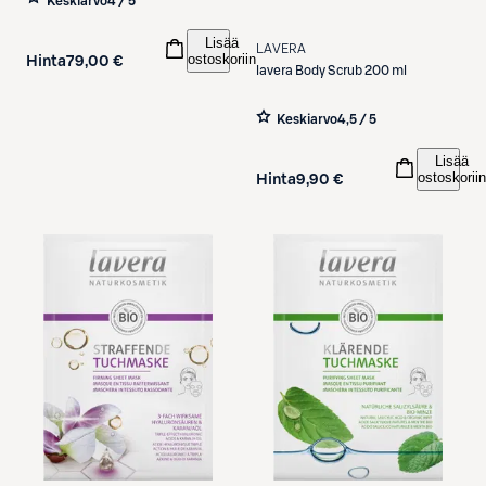
Keskiarvo
4 / 5
60 kpl
Lisää
LAVERA
ostoskoriin
Hinta
79,00 €
lavera
Body Scrub 200 ml
Keskiarvo
4,5 / 5
Lisää
ostoskoriin
Hinta
9,90 €