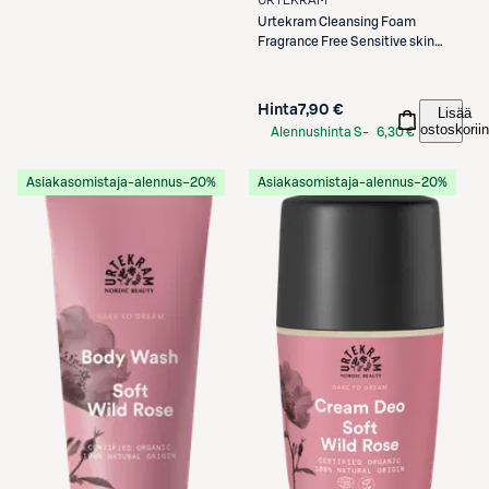
URTEKRAM
Urtekram
Cleansing Foam
Fragrance Free Sensitive skin
150ml
Hinta
7,90 €
Lisää
ostoskoriin
Alennushinta S-
6,30 €
Etukortilla
Asiakasomistaja-alennus
−20%
Asiakasomistaja-alennus
−20%