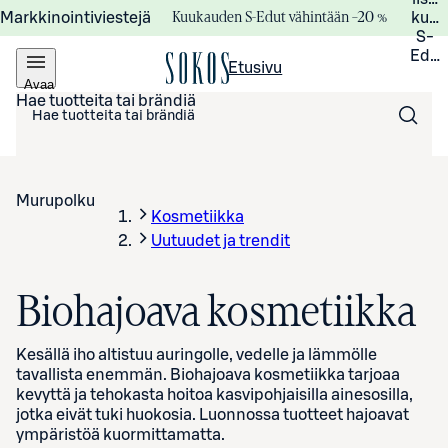
Kuukauden S-Edut vähintään –20 %
Markkinointiviestejä
kuuk
S-
Edui
Etusivu
Avaa
valikko
Hae tuotteita tai brändiä
Murupolku
Kosmetiikka
Uutuudet ja trendit
Biohajoava kosmetiikka
Kesällä iho altistuu auringolle, vedelle ja lämmölle
tavallista enemmän. Biohajoava kosmetiikka tarjoaa
kevyttä ja tehokasta hoitoa kasvipohjaisilla ainesosilla,
jotka eivät tuki huokosia. Luonnossa tuotteet hajoavat
ympäristöä kuormittamatta.