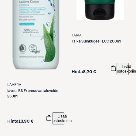
TAIKA
Taika
Suihkugeeli ECO 200ml
Lisää
ostoskoriin
Hinta
8,20 €
LAVERA
lavera
BS Express vartalovoide
250ml
Lisää
ostoskoriin
Hinta
13,90 €