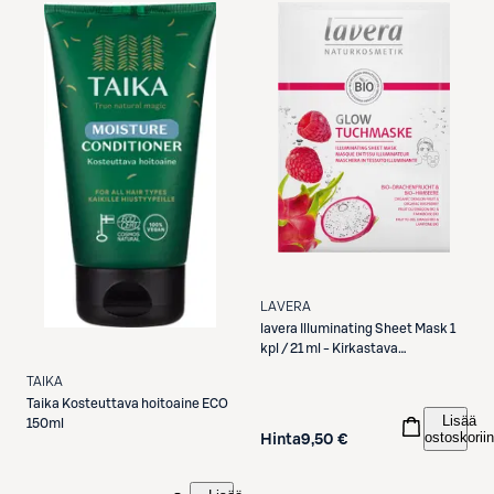
LAVERA
lavera
Illuminating Sheet Mask 1
kpl / 21 ml - Kirkastava
kangasnaamio
TAIKA
Taika
Kosteuttava hoitoaine ECO
Lisää
150ml
ostoskoriin
Hinta
9,50 €