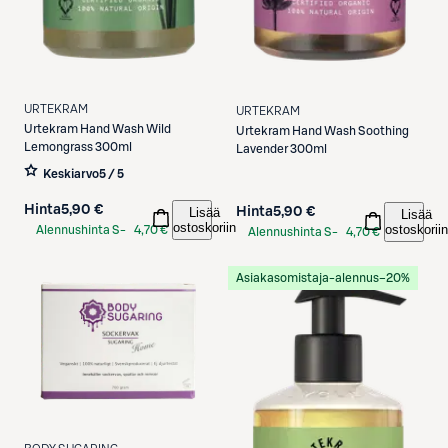
URTEKRAM
URTEKRAM
Urtekram
Hand Wash Wild
Urtekram
Hand Wash Soothing
Lemongrass 300ml
Lavender 300ml
Keskiarvo
5 / 5
Hinta
5,90 €
Lisää
Hinta
5,90 €
Lisää
ostoskoriin
ostoskoriin
Alennushinta S-
4,70 €
Alennushinta S-
4,70 €
Etukortilla
Etukortilla
Asiakasomistaja-alennus
−20%