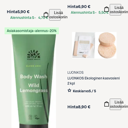
Hinta
6,90 €
Lisää
ostoskoriin
Hinta
5,90 €
Lisää
Alennushinta S-
5,50 €
ostoskoriin
Alennushinta S-
4,70 €
Etukortilla
Etukortilla
Asiakasomistaja-alennus
−20%
LUONKOS
LUONKOS
Ekologinen kasvosieni
2 kpl
Keskiarvo
5 / 5
Lisää
ostoskoriin
Hinta
8,90 €