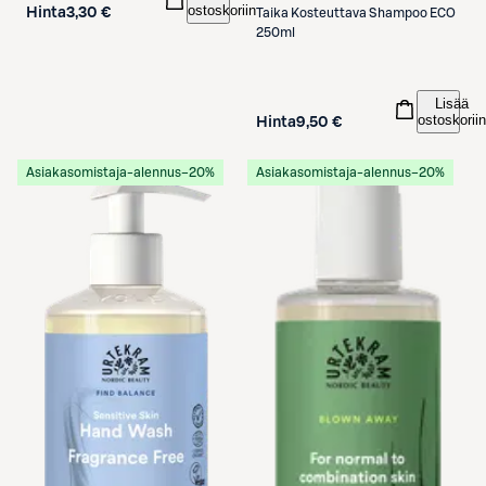
ostoskoriin
Hinta
3,30 €
Taika
Kosteuttava Shampoo ECO
250ml
Lisää
ostoskoriin
Hinta
9,50 €
Asiakasomistaja-alennus
−20%
Asiakasomistaja-alennus
−20%