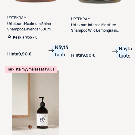
URTEKRAM
URTEKRAM
Urtekram
Maximum Shine
Urtekram
Intense Moisture
Shampoo Lavender 500ml
Shampoo Wild Lemongrass
500ml
Keskiarvo
5 / 5
Näytä
Näytä
Hinta
9,90 €
tuote
Hinta
9,90 €
tuote
Tarkista myymäläsaatavuus