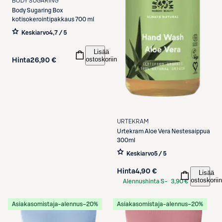
BODY SUGARING
Body Sugaring
Box
kotisokerointipakkaus 700 ml
Keskiarvo
4,7 / 5
Lisää
ostoskoriin
Hinta
26,90 €
URTEKRAM
Urtekram
Aloe Vera Nestesaippua
300ml
Keskiarvo
5 / 5
Hinta
4,90 €
Lisää
ostoskoriin
Alennushinta S-
3,90 €
Etukortilla
Asiakasomistaja-alennus
−20%
Asiakasomistaja-alennus
−20%