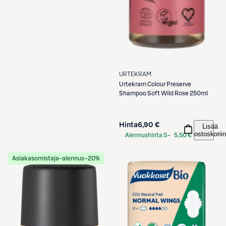
URTEKRAM
Urtekram
Colour Preserve
Shampoo Soft Wild Rose 250ml
Hinta
6,90 €
Lisää
ostoskoriin
Alennushinta S-
5,50 €
Etukortilla
Asiakasomistaja-alennus
−20%