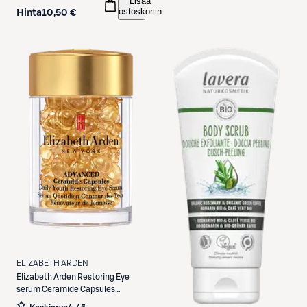
Lisää
ostoskoriin
Hinta
10,50 €
ELIZABETH ARDEN
Elizabeth Arden
Restoring Eye
serum Ceramide Capsules
silmänympärysseerumikapselit