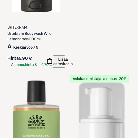
URTEKRAM
Urtekram
Body wash Wild
Lemongrass 200ml
Keskiarvo
5 / 5
Hinta
5,90 €
Lisää
ostoskoriin
Alennushinta S-
4,70 €
Etukortilla
Asiakasomistaja-alennus
−20%