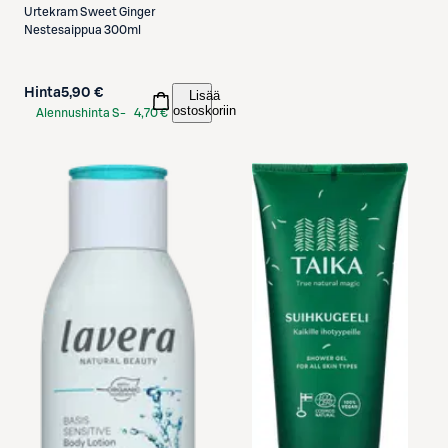
Urtekram
Sweet Ginger
Nestesaippua 300ml
Hinta
5,90 €
Lisää
ostoskoriin
Alennushinta S-
4,70 €
Etukortilla