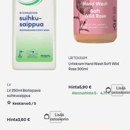
URTEKRAM
Urtekram
Hand Wash Soft Wild
Rose 300ml
LV
Hinta
5,90 €
Lisää
LV
250ml Biohajoava
ostoskoriin
Alennushinta S-
4,70 €
suihkusaippua
Etukortilla
Keskiarvo
5 / 5
Lisää
ostoskoriin
Hinta
3,60 €