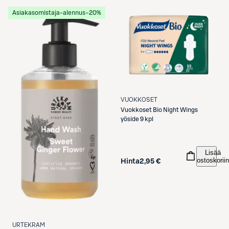
Asiakasomistaja-alennus
−20%
VUOKKOSET
Vuokkoset
Bio Night Wings
yöside 9 kpl
Lisää
ostoskoriin
Hinta
2,95 €
URTEKRAM