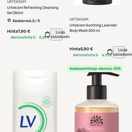
URTEKRAM
Urtekram
Refreshing Cleansing
Gel 150ml
URTEKRAM
Keskiarvo
4,5 / 5
Urtekram
Soothing Lavender
Body Wash 200 ml
Hinta
7,90 €
Lisää
ostoskoriin
Alennushinta S-
6,30 €
Etukortilla
Hinta
5,90 €
Lisää
ostoskoriin
Alennushinta S-
4,70 €
Etukortilla
Asiakasomistaja-alennus
−20%