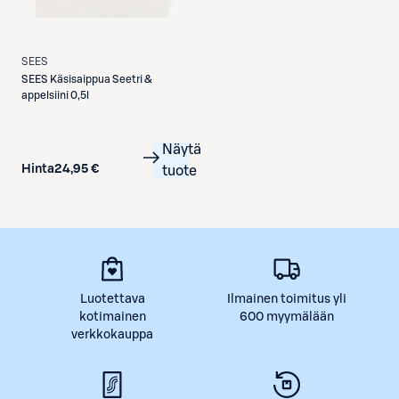
SEES
SEES
Käsisaippua Seetri &
appelsiini 0,5l
Näytä
Hinta
24,95 €
tuote
Luotettava
Ilmainen toimitus yli
kotimainen
600 myymälään
verkkokauppa