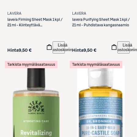
LAVERA
LAVERA
lavera
Firming Sheet Mask 1 kpl /
lavera
Purifying Sheet Mask 1 kpl /
21 ml - Kiinteyttävä
21 ml - Puhdistava kangasnaamio
kangasnaamio
Lisää
Lisää
ostoskoriin
ostoskoriin
Hinta
9,50 €
Hinta
9,50 €
Tarkista myymäläsaatavuus
Tarkista myymäläsaatavuus