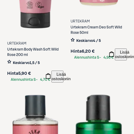
URTEKRAM
Urtekram
Cream Deo Soft Wild
Rose 50ml
Keskiarvo
4 / 5
URTEKRAM
Urtekram
Body Wash Soft Wild
Hinta
6,20 €
Lisää
Rose 200 ml
ostoskoriin
Alennushinta S-
4,95 €
Keskiarvo
1,5 / 5
Etukortilla
Hinta
5,90 €
Lisää
ostoskoriin
Alennushinta S-
4,70 €
Etukortilla