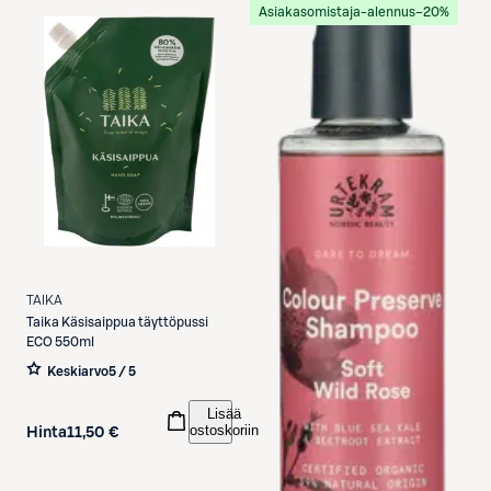
Asiakasomistaja-alennus
−20%
TAIKA
Taika
Käsisaippua täyttöpussi
ECO 550ml
Keskiarvo
5 / 5
Lisää
ostoskoriin
Hinta
11,50 €