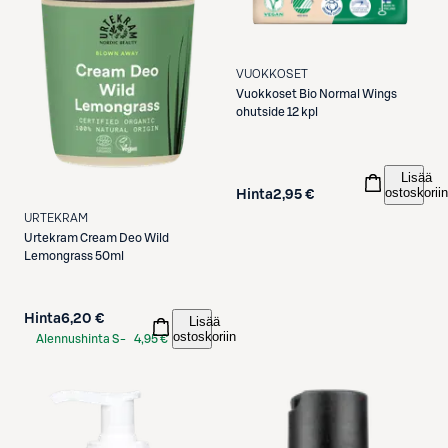
VUOKKOSET
Vuokkoset
Bio Normal Wings
ohutside 12 kpl
Lisää
ostoskoriin
Hinta
2,95 €
URTEKRAM
Urtekram
Cream Deo Wild
Lemongrass 50ml
Hinta
6,20 €
Lisää
ostoskoriin
Alennushinta S-
4,95 €
Etukortilla