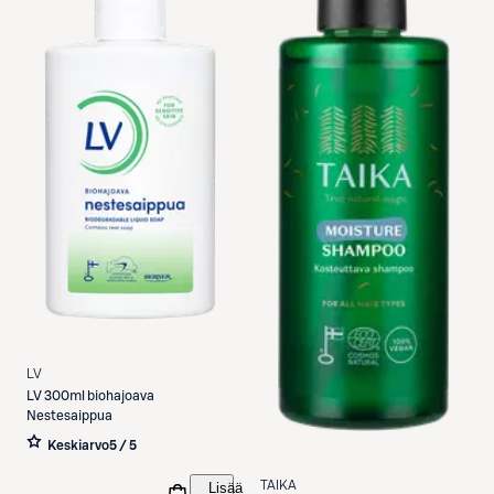
LV
LV
300ml biohajoava
Nestesaippua
Keskiarvo
5 / 5
TAIKA
Lisää