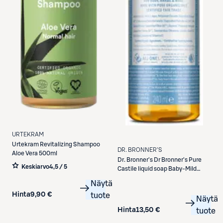
URTEKRAM
Urtekram
Revitalizing Shampoo
DR. BRONNER'S
Aloe Vera 500ml
Dr. Bronner's
Dr Bronner's Pure
Keskiarvo
4,5 / 5
Castile liquid soap Baby-Mild
Kastilian nestesaippua tuoksuton
Näytä
240 ml
Hinta
9,90 €
tuote
Näytä
Hinta
13,50 €
tuote