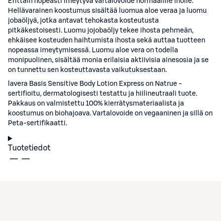
Erittäin nopeasti imeytyvä vartalovoide normaalille iholle.
Hellävarainen koostumus sisältää luomua aloe veraa ja luomu
jobaöljyä, jotka antavat tehokasta kosteutusta
pitkäkestoisesti. Luomu jojobaöljy tekee ihosta pehmeän,
ehkäisee kosteuden haihtumista ihosta sekä auttaa tuotteen
nopeassa imeytymisessä. Luomu aloe vera on todella
monipuolinen, sisältää monia erilaisia aktiivisia ainesosia ja se
on tunnettu sen kosteuttavasta vaikutuksestaan.
lavera Basis Sensitive Body Lotion Express on Natrue -
sertifioitu, dermatologisesti testattu ja hiilineutraali tuote.
Pakkaus on valmistettu 100% kierrätysmateriaalista ja
koostumus on biohajoava. Vartalovoide on vegaaninen ja sillä on
Peta-sertifikaatti.
Tuotetiedot