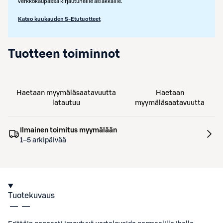
verkkokaupassa kirjautuneille asiakkaille.
Katso kuukauden S-Etutuotteet
Tuotteen toiminnot
Haetaan myymäläsaatavuutta
Haetaan
latautuu
myymäläsaatavuutta
Ilmainen toimitus myymälään
1–5 arkipäivää
Tuotekuvaus