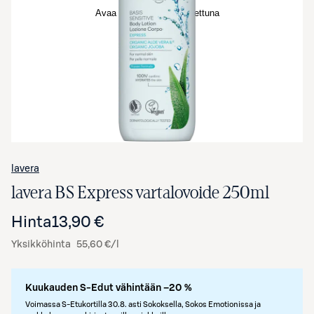
Avaa tuotekuva suurennettuna
lavera
lavera BS Express vartalovoide 250ml
Hinta
13,90 €
Yksikköhinta
55,60 €/l
Kuukauden S-Edut vähintään –20 %
Voimassa S-Etukortilla 30.8. asti Sokoksella, Sokos Emotionissa ja