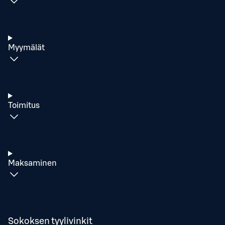
Myymälät
Toimitus
Maksaminen
Sokoksen tyylivinkit