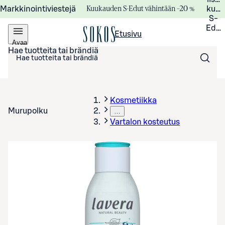
Kuukauden S-Edut vähintään –20 %
Markkinointiviestejä
kuuk
S-
Edui
Etusivu
Avaa
valikko
Hae tuotteita tai brändiä
Kosmetiikka
Murupolku
…
Vartalon kosteutus