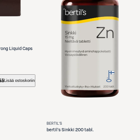
ong Liquid Caps
ää
Lisää ostoskoriin
BERTIL'S
bertil's
Sinkki 200 tabl.