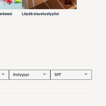
 arkeesi
Löydä sisustustyylisi
Ihotyyppi
SPF