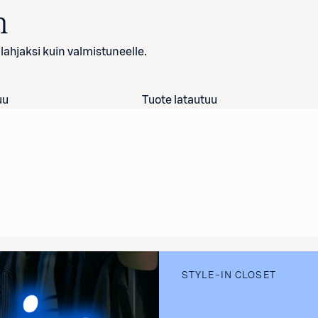
n
älahjaksi kuin valmistuneelle.
uu
Tuote latautuu
STYLE-IN CLOSET