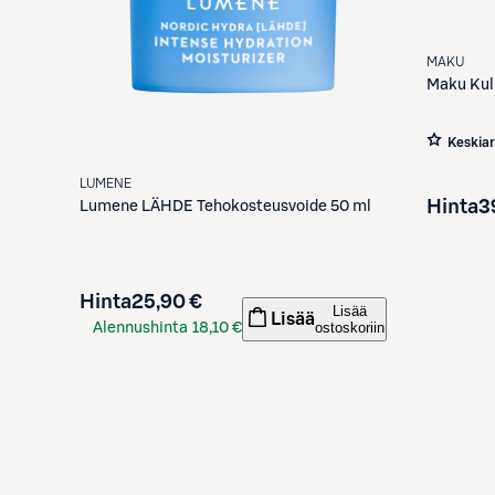
MAKU
Maku
Kul
Keskia
LUMENE
Hinta
3
Lumene
LÄHDE Tehokosteusvoide 50 ml
Hinta
25,90 €
Lisää
Lisää
ostoskoriin
Alennushinta
18,10 €
S-Etukortilla