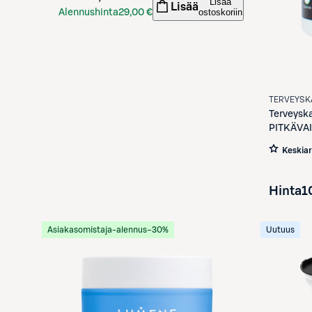
Lisää
Lisää
ostoskoriin
Alennushinta
29,00 €
S-Etukortilla
TERVEYSK
Terveysk
PITKÄVA
Keskia
Hinta
1
Asiakasomistaja-alennus
−30%
Uutuus