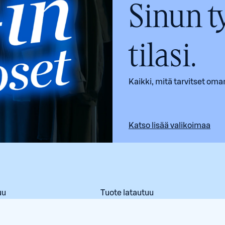
Sinun ty
tilasi.
Kaikki, mitä tarvitset oman
Katso lisää valikoimaa
uu
Tuote latautuu