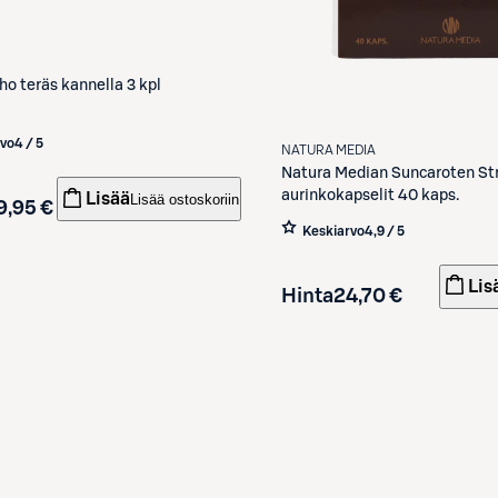
ho teräs kannella 3 kpl
rvo
4 / 5
NATURA MEDIA
Natura Median Suncaroten Str
aurinkokapselit 40 kaps.
Lisää
Lisää ostoskoriin
9,95 €
Keskiarvo
4,9 / 5
Lis
Hinta
24,70 €