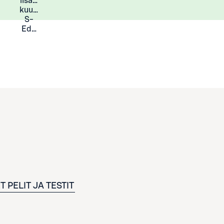
lisää
Lisätietoja
kuukauden
S-
Eduista
ET
PELIT JA TESTIT