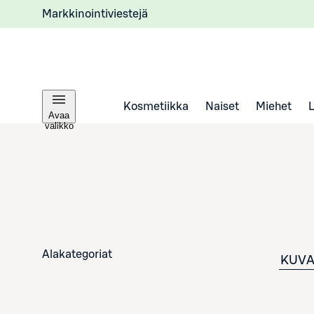
Markkinointiviestejä
Kosmetiikka
Naiset
Miehet
Avaa
valikko
Alakategoriat
KUVA