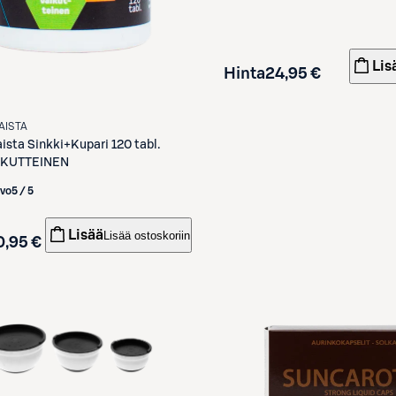
Lis
Hinta
24,95 €
AISTA
aista
Sinkki+Kupari 120 tabl.
IKUTTEINEN
rvo
5 / 5
Lisää
Lisää ostoskoriin
0,95 €