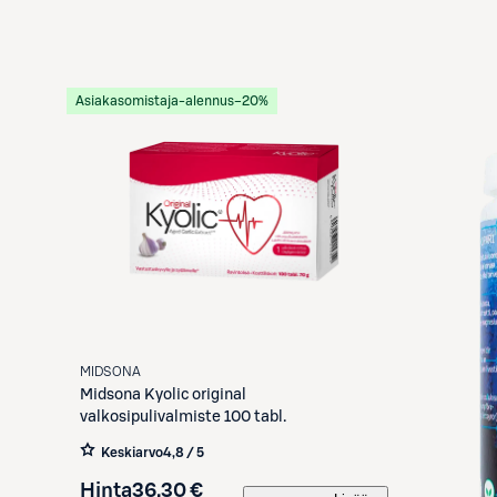
Asiakasomistaja-alennus
−20%
MIDSONA
Midsona
Kyolic original
valkosipulivalmiste 100 tabl.
Keskiarvo
4,8 / 5
Hinta
36,30 €