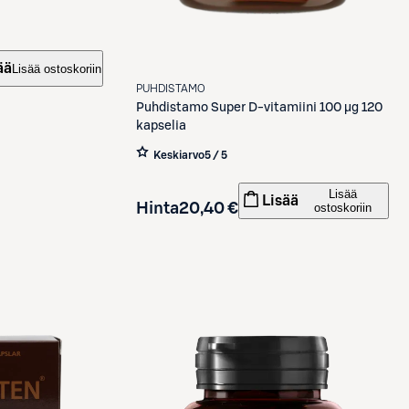
ää
Lisää ostoskoriin
PUHDISTAMO
Puhdistamo
Super D-vitamiini 100 µg 120
kapselia
Keskiarvo
5 / 5
Lisää
Lisää
Hinta
20,40 €
ostoskoriin