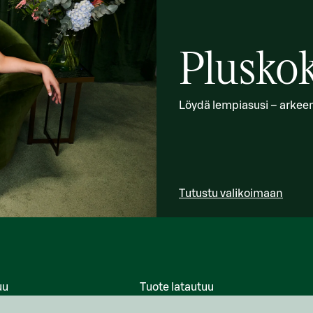
Pluskok
Löydä lempiasusi – arkeen, 
Tutustu valikoimaan
uu
Tuote latautuu