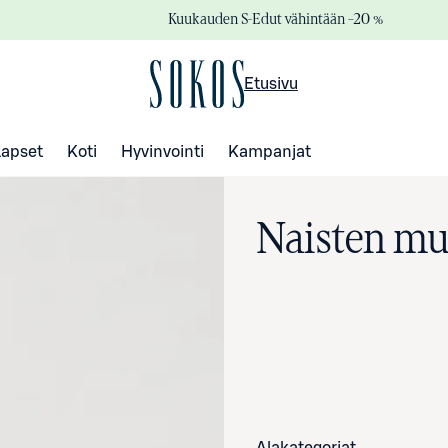
Kuukauden S-Edut vähintään –20 %
Etusivu
Lapset
Koti
Hyvinvointi
Kampanjat
Naisten mu
Alakategoriat