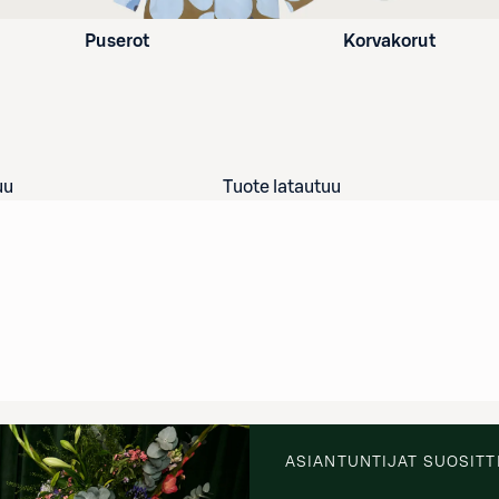
Puserot
Korvakorut
uu
Tuote latautuu
ASIANTUNTIJAT SUOSITT