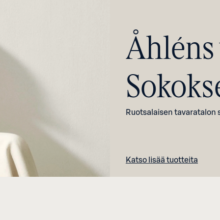
Åhléns 
Sokokse
Ruotsalaisen tavaratalon 
Katso lisää tuotteita