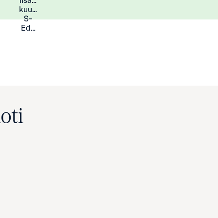
lisää
Lisätietoja
kuukauden
S-
Eduista
oti