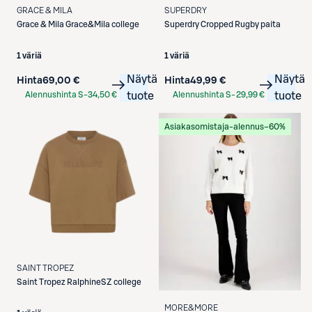
GRACE & MILA
SUPERDRY
Grace & Mila
Grace&Mila college
Superdry
Cropped Rugby paita
1 väriä
1 väriä
Näytä
Näytä
Hinta
69,00 €
Hinta
49,99 €
Alennushinta S-
34,50 €
tuote
Alennushinta S-
29,99 €
tuote
Etukortilla
Etukortilla
Asiakasomistaja-alennus
−60%
SAINT TROPEZ
Saint Tropez
RalphineSZ college
MORE&MORE