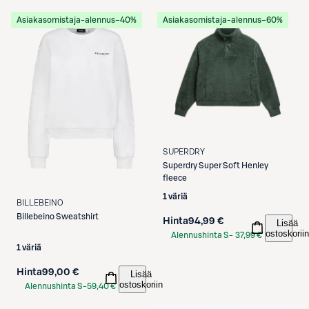
Asiakasomistaja-alennus
−40%
Asiakasomistaja-alennus
−60%
SUPERDRY
Superdry
Super Soft Henley
fleece
1 väriä
BILLEBEINO
Billebeino
Sweatshirt
Hinta
94,99 €
Lisää
ostoskoriin
Alennushinta S-
37,99 €
1 väriä
Etukortilla
Hinta
99,00 €
Lisää
ostoskoriin
Alennushinta S-
59,40 €
Etukortilla