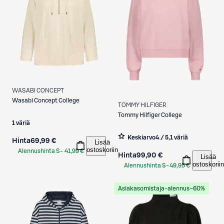
WASABI CONCEPT
Wasabi Concept
College
TOMMY HILFIGER
Tommy Hilfiger
College
1 väriä
Keskiarvo
4 / 5
,
1 väriä
Hinta
69,99 €
Lisää
ostoskoriin
Alennushinta S-
41,99 €
Hinta
99,90 €
Lisää
Etukortilla
ostoskoriin
Alennushinta S-
49,95 €
Etukortilla
Asiakasomistaja-alennus
−60%