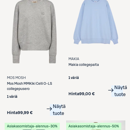
MAKIA
Makia collegepaita
MOS MOSH
1 väriä
Mos Mosh
MMKiki Celli O-LS
Näytä
collegepusero
Hinta
99,00 €
tuote
1 väriä
Näytä
Hinta
99,99 €
tuote
Asiakasomistaja-alennus
−30%
Asiakasomistaja-alennus
−50%