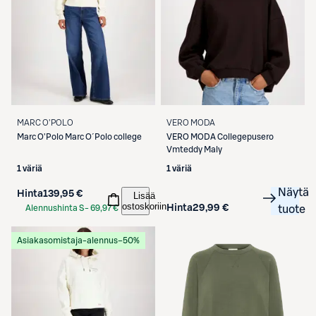
MARC O'POLO
VERO MODA
Marc O'Polo
Marc O´Polo college
VERO MODA
Collegepusero
Vmteddy Maly
1 väriä
1 väriä
Näytä
Hinta
139,95 €
Lisää
ostoskoriin
Hinta
29,99 €
Alennushinta S-
69,97 €
tuote
Etukortilla
Asiakasomistaja-alennus
−50%