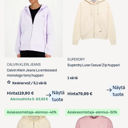
SUPERDRY
CALVIN KLEIN JEANS
Superdry
Luxe Casual Zip huppari
Calvin Klein Jeans
Ls embossed
monologo terry huppari
1 väriä
Keskiarvo
2 / 5
,
1 väriä
Näytä
Näytä
Hinta
119,90 €
Hinta
79,99 €
tuote
Alennushinta S-
83,93 €
tuote
Etukortilla
Asiakasomistaja-alennus
−40%
Asiakasomistaja-alennus
−50%