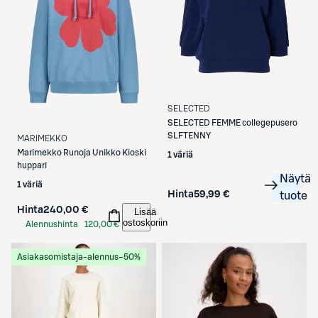
SELECTED
SELECTED
FEMME collegepusero
SLFTENNY
MARIMEKKO
Marimekko
Runoja Unikko Kioski
1 väriä
huppari
Näytä
1 väriä
Hinta
59,99 €
tuote
Hinta
240,00 €
Lisää
ostoskoriin
Alennushinta
120,00 €
S-Etukortilla
Asiakasomistaja-alennus
−50%