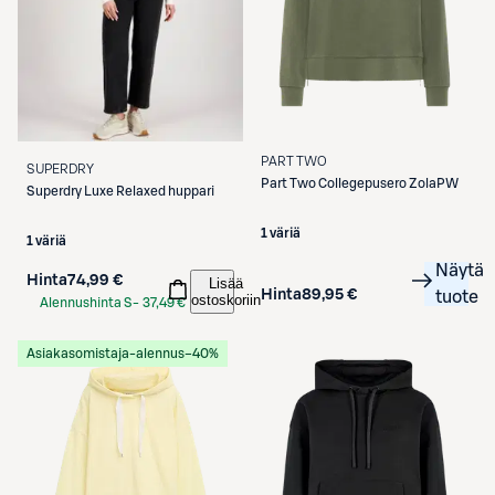
PART TWO
SUPERDRY
Part Two
Collegepusero ZolaPW
Superdry
Luxe Relaxed huppari
1 väriä
1 väriä
Näytä
Hinta
74,99 €
Lisää
Hinta
89,95 €
tuote
ostoskoriin
Alennushinta S-
37,49 €
Etukortilla
Asiakasomistaja-alennus
−40%