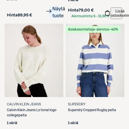
1 väriä
Näytä
Hinta
79,00 €
Lisää
Hinta
89,95 €
ostoskoriin
tuote
Alennushinta S-
31,60 €
Etukortilla
Asiakasomistaja-alennus
−40%
CALVIN KLEIN JEANS
SUPERDRY
Calvin Klein Jeans
Ls tonal logo
Superdry
Cropped Rugby paita
collegepaita
1 väriä
1 väriä