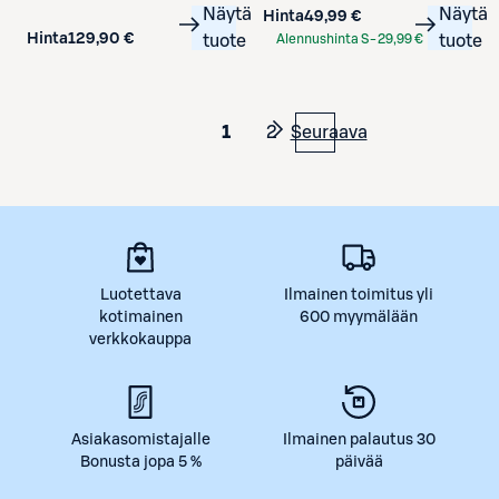
Näytä
Näytä
Hinta
49,99 €
Hinta
129,90 €
tuote
Alennushinta S-
29,99 €
tuote
Etukortilla
1
2
Seuraava
Luotettava
Ilmainen toimitus yli
kotimainen
600 myymälään
verkkokauppa
Asiakasomistajalle
Ilmainen palautus 30
Bonusta jopa 5 %
päivää