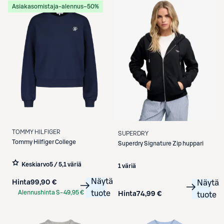
Asiakasomistaja-alennus
−50%
TOMMY HILFIGER
SUPERDRY
Tommy Hilfiger
College
Superdry
Signature Zip huppari
Keskiarvo
5 / 5
,
1 väriä
1 väriä
Näytä
Hinta
99,90 €
Näytä
Alennushinta S-
49,95 €
tuote
Hinta
74,99 €
tuote
Etukortilla