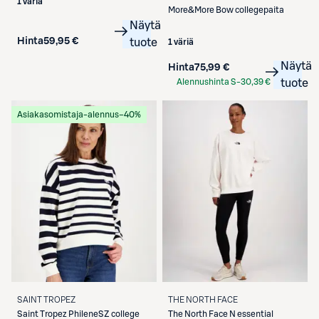
1 väriä
More&More
Bow collegepaita
Näytä
Hinta
59,95 €
tuote
1 väriä
Näytä
Hinta
75,99 €
Alennushinta S-
30,39 €
tuote
Etukortilla
Asiakasomistaja-alennus
−40%
SAINT TROPEZ
THE NORTH FACE
Saint Tropez
PhileneSZ college
The North Face
N essential