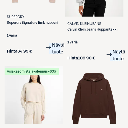
SUPERDRY
Superdry
Signature Emb huppari
CALVIN KLEIN JEANS
Calvin Klein Jeans
Hupparitakki
1 väriä
1 väriä
Näytä
Hinta
64,99 €
tuote
Näytä
Hinta
109,90 €
tuote
Asiakasomistaja-alennus
−60%