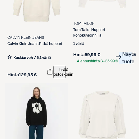
TOM TAILOR
Tom Tailor
Huppari
kohokuvioinnilla
CALVIN KLEIN JEANS
1 väriä
Calvin Klein Jeans
Pitkä huppari
Näytä
Hinta
59,99 €
Keskiarvo
4 / 5
,
1 väriä
Alennushinta S-
35,99 €
tuote
Etukortilla
Lisää
ostoskoriin
Hinta
129,95 €