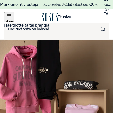
Kuukauden S-Edut vähintään –20 %
Markkinointiviestejä
kuuk
S-
Edui
Etusivu
Avaa
valikko
Hae tuotteita tai brändiä