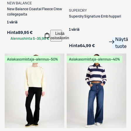
NEW BALANCE
New Balance
Coastal Fleece Crew
SUPERDRY
collegepaita
Superdry
Signature Emb huppari
1 väriä
1 väriä
Hinta
89,95 €
Lisää
ostoskoriin
Alennushinta S-
35,98 €
Näytä
Etukortilla
Hinta
64,99 €
tuote
Asiakasomistaja-alennus
−50%
Asiakasomistaja-alennus
−40%