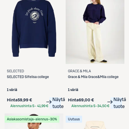
GRACE & MILA
SELECTED
Grace & Mila
Grace&Mila college
SELECTED
Slfelisa college
1 väriä
1 väriä
Näytä
Näytä
Hinta
69,00 €
Hinta
59,99 €
Alennushinta S-
34,50 €
tuote
Alennushinta S-
41,99 €
tuote
Etukortilla
Etukortilla
Asiakasomistaja-alennus
−30%
Uutuus