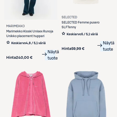
SELECTED
SELECTED
Femme pusero
MARIMEKKO
SLFTenny
Marimekko
Kioski Unisex Runoja
Keskiarvo
5 / 5
,
1 väriä
Unikko placement huppari
Näytä
Keskiarvo
4,8 / 5
,
1 väriä
Hinta
59,99 €
tuote
Näytä
Hinta
240,00 €
tuote