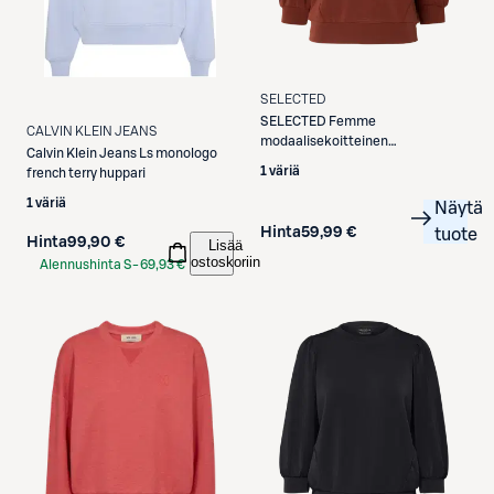
SELECTED
SELECTED
Femme
CALVIN KLEIN JEANS
modaalisekoitteinen
Calvin Klein Jeans
Ls monologo
collegepusero SLFTENNY
1 väriä
french terry huppari
1 väriä
Näytä
Hinta
59,99 €
tuote
Hinta
99,90 €
Lisää
ostoskoriin
Alennushinta S-
69,93 €
Etukortilla