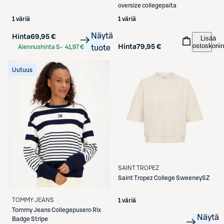
oversize collegepaita
1 väriä
1 väriä
Näytä
Hinta
69,95 €
Lisää
ostoskoriin
Hinta
79,95 €
Alennushinta S-
41,97 €
tuote
Etukortilla
Uutuus
SAINT TROPEZ
Saint Tropez
College SweeneySZ
TOMMY JEANS
1 väriä
Tommy Jeans
Collegepusero Rlx
Näytä
Badge Stripe