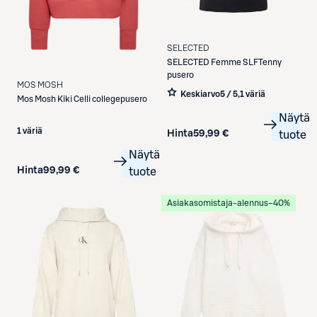
SELECTED
SELECTED
Femme SLFTenny
pusero
MOS MOSH
Keskiarvo
5 / 5
,
1 väriä
Mos Mosh
Kiki Celli collegepusero
Näytä
1 väriä
Hinta
59,99 €
tuote
Näytä
Hinta
99,99 €
tuote
Asiakasomistaja-alennus
−40%