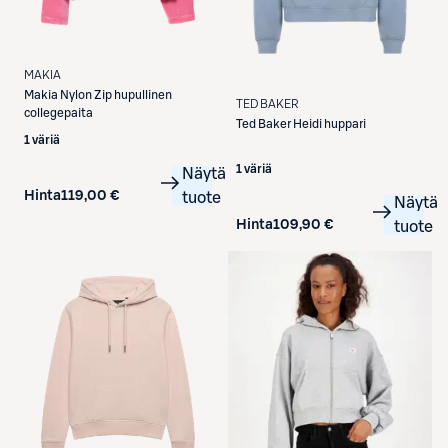
MAKIA
Makia
Nylon Zip hupullinen
TED BAKER
collegepaita
Ted Baker
Heidi huppari
1 väriä
1 väriä
Näytä
Hinta
119,00 €
tuote
Näytä
Hinta
109,90 €
tuote