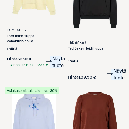
TOM TAILOR
Tom Tailor
Huppari
kohokuvioinnilla
TED BAKER
Ted Baker
Heidi huppari
1 väriä
Näytä
Hinta
59,99 €
1 väriä
Alennushinta S-
35,99 €
tuote
Näytä
Etukortilla
Hinta
109,90 €
tuote
Asiakasomistaja-alennus
−30%