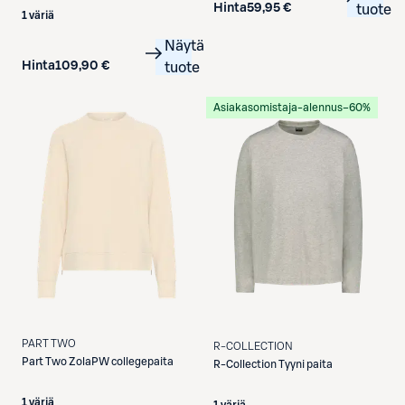
Hinta
59,95 €
tuote
1 väriä
Näytä
Hinta
109,90 €
tuote
Asiakasomistaja-alennus
−60%
PART TWO
R-COLLECTION
Part Two
ZolaPW collegepaita
R-Collection
Tyyni paita
1 väriä