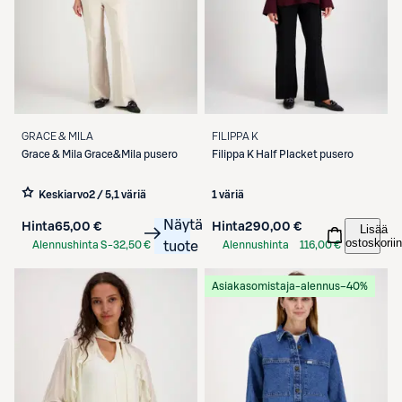
GRACE & MILA
FILIPPA K
Grace & Mila
Grace&Mila pusero
Filippa K
Half Placket pusero
Keskiarvo
2 / 5
,
1 väriä
1 väriä
Näytä
Hinta
65,00 €
Hinta
290,00 €
Lisää
ostoskoriin
Alennushinta S-
32,50 €
tuote
Alennushinta
116,00 €
Etukortilla
S-Etukortilla
Asiakasomistaja-alennus
−40%