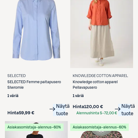
SELECTED
KNOWLEDGE COTTON APPAREL
SELECTED
Femme paitapusero
Knowledge cotton apparel
Slwromie
Pellavapusero
1 väriä
1 väriä
Näytä
Näytä
Hinta
120,00 €
Hinta
59,99 €
tuote
Alennushinta S-
72,00 €
tuote
Etukortilla
Asiakasomistaja-alennus
−60%
Asiakasomistaja-alennus
−60%