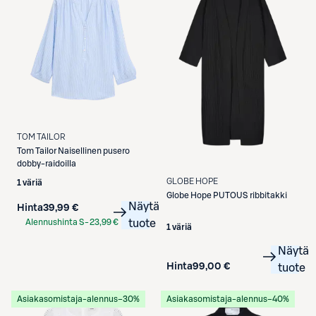
TOM TAILOR
Tom Tailor
Naisellinen pusero
dobby-raidoilla
GLOBE HOPE
1 väriä
Globe Hope
PUTOUS ribbitakki
Näytä
Hinta
39,99 €
Alennushinta S-
23,99 €
tuote
1 väriä
Etukortilla
Näytä
Hinta
99,00 €
tuote
Asiakasomistaja-alennus
−30%
Asiakasomistaja-alennus
−40%