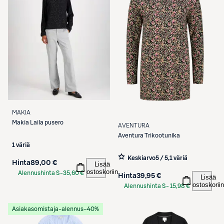
MAKIA
Makia
Laila pusero
AVENTURA
Aventura
Trikootunika
1 väriä
Keskiarvo
5 / 5
,
1 väriä
Hinta
89,00 €
Lisää
ostoskoriin
Alennushinta S-
35,60 €
Hinta
39,95 €
Lisää
Etukortilla
ostoskoriin
Alennushinta S-
15,98 €
Etukortilla
Asiakasomistaja-alennus
−40%