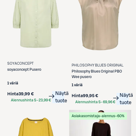
SOYACONCEPT
PHILOSOPHY BLUES ORIGINAL
soyaconcept
Pusero
Philosophy Blues Original
PBO
Wee pusero
1 väriä
1 väriä
Näytä
Hinta
39,99 €
Näytä
Hinta
99,95 €
Alennushinta S-
23,99 €
tuote
Alennushinta S-
69,96 €
tuote
Etukortilla
Etukortilla
Asiakasomistaja-alennus
−60%