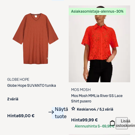
Asiakasomistaja-alennus
−30%
GLOBE HOPE
Globe Hope
SUVANTO tunika
MOS MOSH
Mos Mosh
MMLia River SS Lace
2 väriä
Shirt pusero
Näytä
Keskiarvo
4 / 5
,
1 väriä
Hinta
69,00 €
tuote
Hinta
99,99 €
Lisää
ostoskoriin
Alennushinta S-
69,99 €
Etukortilla