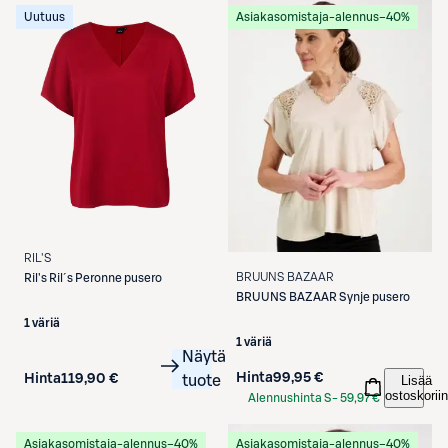
Uutuus
Asiakasomistaja-alennus
−40%
RIL'S
BRUUNS BAZAAR
Ril's
Ril´s Peronne pusero
BRUUNS BAZAAR
Synje pusero
1 väriä
1 väriä
Näytä
Hinta
99,95 €
Hinta
119,90 €
Lisää
tuote
ostoskoriin
Alennushinta S-
59,97 €
Etukortilla
Asiakasomistaja-alennus
−40%
Asiakasomistaja-alennus
−40%