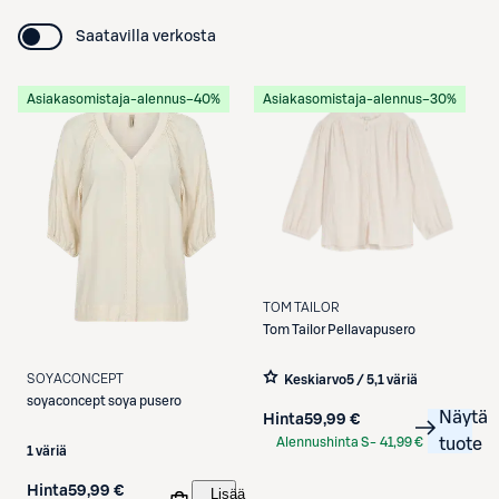
Saatavilla verkosta
Asiakasomistaja-alennus
−40%
Asiakasomistaja-alennus
−30%
TOM TAILOR
Tom Tailor
Pellavapusero
SOYACONCEPT
Keskiarvo
5 / 5
,
1 väriä
soyaconcept
soya pusero
Näytä
Hinta
59,99 €
Alennushinta S-
41,99 €
tuote
1 väriä
Etukortilla
Hinta
59,99 €
Lisää