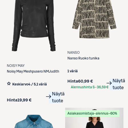
NANSO
Nanso
Ruoko tunika
NOISY MAY
1 väriä
Noisy May
Meshpusero NMJudith
Näytä
Hinta
60,99 €
Keskiarvo
4 / 5
,
1 väriä
Alennushinta S-
36,59 €
tuote
Etukortilla
Näytä
Hinta
19,99 €
tuote
Asiakasomistaja-alennus
−60%