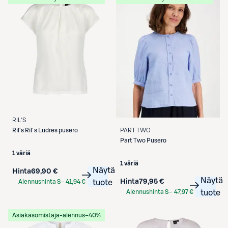
RIL'S
Ril's
Ril´s Ludres pusero
PART TWO
Part Two
Pusero
1 väriä
1 väriä
Näytä
Hinta
69,90 €
Näytä
Hinta
79,95 €
Alennushinta S-
41,94 €
tuote
Etukortilla
Alennushinta S-
47,97 €
tuote
Etukortilla
Asiakasomistaja-alennus
−40%