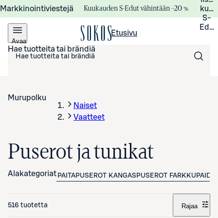
Kuukauden S-Edut vähintään –20 %
Markkinointiviestejä
kuuk
S-
Edui
Etusivu
Avaa
valikko
Hae tuotteita tai brändiä
Murupolku
Naiset
Vaatteet
Puserot ja tunikat
Alakategoriat
PAITAPUSEROT
KANGASPUSEROT
FARKKUPAIDA
516 tuotetta
Rajaa