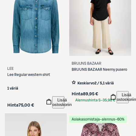
BRUUNS BAZAAR
LEE
BRUUNS BAZAAR
Neemy pusero
Lee
Regular western shirt
Keskiarvo
2 / 5
,
1 väriä
1 väriä
Hinta
89,95 €
Lisää
ostoskoriin
Lisää
Alennushinta S-
35,98 €
ostoskoriin
Hinta
75,00 €
Etukortilla
Asiakasomistaja-alennus
−60%