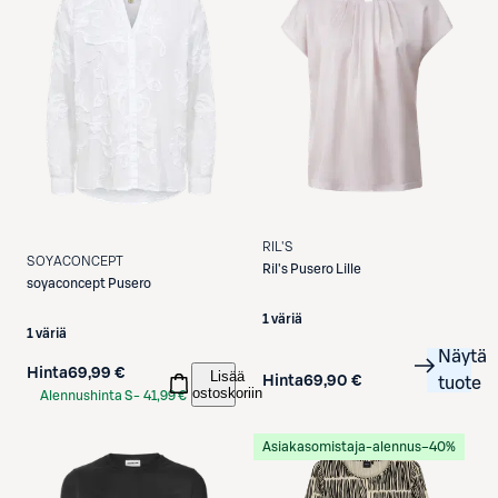
RIL'S
SOYACONCEPT
Ril's
Pusero Lille
soyaconcept
Pusero
1 väriä
1 väriä
Näytä
Hinta
69,99 €
Lisää
Hinta
69,90 €
tuote
ostoskoriin
Alennushinta S-
41,99 €
Etukortilla
Asiakasomistaja-alennus
−40%