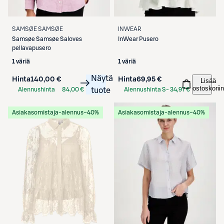
SAMSØE SAMSØE
INWEAR
Samsøe Samsøe
Saloves
InWear
Pusero
pellavapusero
1 väriä
1 väriä
Näytä
Hinta
140,00 €
Hinta
69,95 €
Lisää
ostoskoriin
Alennushinta
84,00 €
tuote
Alennushinta S-
34,97 €
S-Etukortilla
Etukortilla
Asiakasomistaja-alennus
−40%
Asiakasomistaja-alennus
−40%