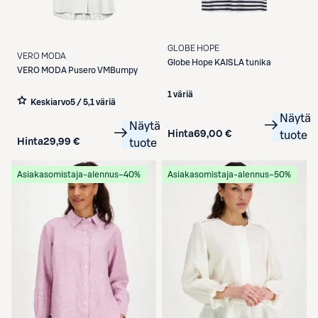
GLOBE HOPE
VERO MODA
Globe Hope
KAISLA tunika
VERO MODA
Pusero VMBumpy
1 väriä
Keskiarvo
5 / 5
,
1 väriä
Näytä
Näytä
Hinta
69,00 €
tuote
Hinta
29,99 €
tuote
Asiakasomistaja-alennus
−40%
Asiakasomistaja-alennus
−50%