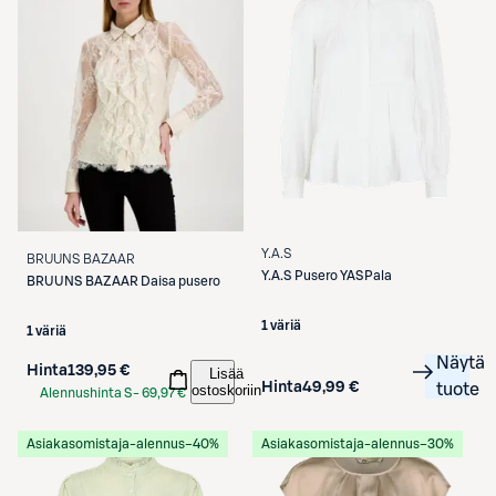
Y.A.S
BRUUNS BAZAAR
Y.A.S
Pusero YASPala
BRUUNS BAZAAR
Daisa pusero
1 väriä
1 väriä
Näytä
Hinta
139,95 €
Lisää
Hinta
49,99 €
tuote
ostoskoriin
Alennushinta S-
69,97 €
Etukortilla
Asiakasomistaja-alennus
−40%
Asiakasomistaja-alennus
−30%