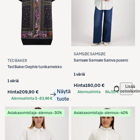
SAMSØE SAMSØE
Samsøe Samsøe
Salova pusero
TED BAKER
Ted Baker
Dephie tunikamekko
1 väriä
1 väriä
Hinta
160,00 €
Lisää
ostoskoriin
Näytä
Hinta
209,90 €
Alennushinta
64,00 €
S-Etukortilla
Alennushinta S-
83,96 €
tuote
Etukortilla
Asiakasomistaja-alennus
−30%
Asiakasomistaja-alennus
−40%