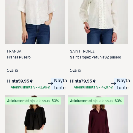
FRANSA
SAINT TROPEZ
Fransa
Pusero
Saint Tropez
PetuniaSZ pusero
1 väriä
1 väriä
Näytä
Näytä
Hinta
59,95 €
Hinta
79,95 €
Alennushinta S-
41,96 €
tuote
Alennushinta S-
47,97 €
tuote
Etukortilla
Etukortilla
Asiakasomistaja-alennus
−50%
Asiakasomistaja-alennus
−60%