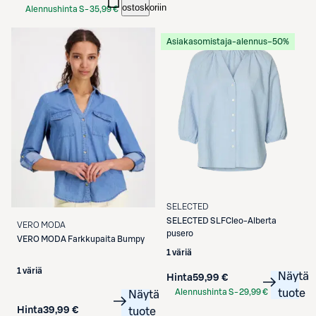
ostoskoriin
Alennushinta S-
35,99 €
Etukortilla
Asiakasomistaja-alennus
−50%
SELECTED
SELECTED
SLFCleo-Alberta
VERO MODA
pusero
VERO MODA
Farkkupaita Bumpy
1 väriä
1 väriä
Näytä
Hinta
59,99 €
Alennushinta S-
29,99 €
tuote
Näytä
Etukortilla
Hinta
39,99 €
tuote