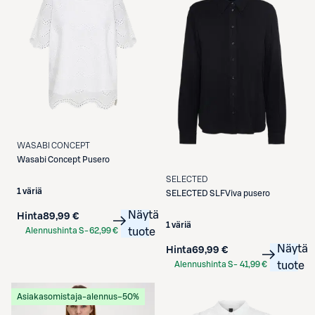
WASABI CONCEPT
Wasabi Concept
Pusero
SELECTED
1 väriä
SELECTED
SLFViva pusero
Näytä
Hinta
89,99 €
1 väriä
Alennushinta S-
62,99 €
tuote
Etukortilla
Näytä
Hinta
69,99 €
Alennushinta S-
41,99 €
tuote
Etukortilla
Asiakasomistaja-alennus
−50%