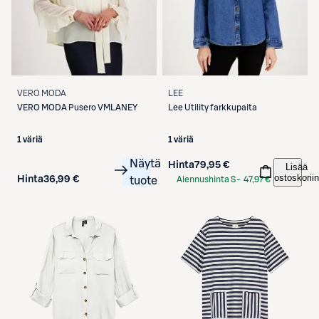
VERO MODA
LEE
VERO MODA
Pusero VMLANEY
Lee
Utility farkkupaita
1 väriä
1 väriä
Näytä
Hinta
79,95 €
Lisää
ostoskoriin
Hinta
36,99 €
tuote
Alennushinta S-
47,97 €
Etukortilla