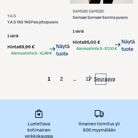
SAMSØE SAMSØE
Y.A.S
Samsøe Samsøe
Samina pusero
Y.A.S
YAS YASPala pitsipusero
1 väriä
1 väriä
Näytä
Hinta
95,00 €
Näytä
Hinta
69,99 €
Alennushinta S-
57,00 €
tuote
Alennushinta S-
41,99 €
tuote
Etukortilla
Etukortilla
1
2
…
11
Seuraava
Luotettava
Ilmainen toimitus yli
kotimainen
600 myymälään
verkkokauppa