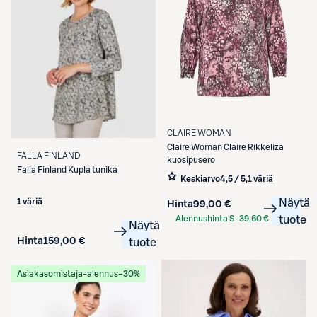
CLAIRE WOMAN
Claire Woman
Claire Rikkeliza
FALLA FINLAND
kuosipusero
Falla Finland
Kupla tunika
Keskiarvo
4,5 / 5
,
1 väriä
1 väriä
Näytä
Hinta
99,00 €
Alennushinta S-
39,60 €
tuote
Näytä
Etukortilla
Hinta
159,00 €
tuote
Asiakasomistaja-alennus
−30%