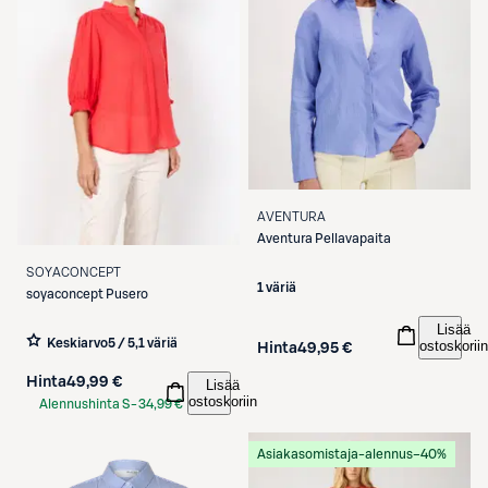
AVENTURA
Aventura
Pellavapaita
SOYACONCEPT
1 väriä
soyaconcept
Pusero
Lisää
Keskiarvo
5 / 5
,
1 väriä
ostoskoriin
Hinta
49,95 €
Hinta
49,99 €
Lisää
ostoskoriin
Alennushinta S-
34,99 €
Etukortilla
Asiakasomistaja-alennus
−40%