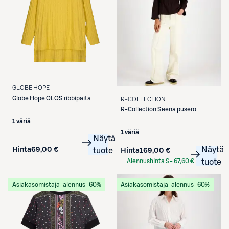
GLOBE HOPE
Globe Hope
OLOS ribbipaita
R-COLLECTION
R-Collection
Seena pusero
1 väriä
1 väriä
Näytä
Näytä
Hinta
69,00 €
tuote
Hinta
169,00 €
Alennushinta S-
67,60 €
tuote
Etukortilla
Asiakasomistaja-alennus
−60%
Asiakasomistaja-alennus
−60%