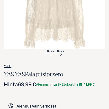
Avaa tuotekuva suurennettuna
Kuva
Kuva
1
2
Y.A.S
YAS YASPala pitsipusero
Hinta
69,99 €
Alennushinta S-Etukortilla
41,99 €
Alennus vain verkossa