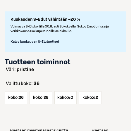
Kuukauden S-Edut vähintään –20 %
Voimassa S-Etukortilla 30.8. asti Sokoksella, Sokos Emotionissa ja
verkkokaupassa kirjautuneille asiakkaille.
Katso kuukauden S-Etutuotteet
Tuotteen toiminnot
väri:
pristine
Valittu koko:
36
koko:
36
koko:
38
koko:
40
koko:
42
Haetaan myymäläsaatavuutta
Haetaan