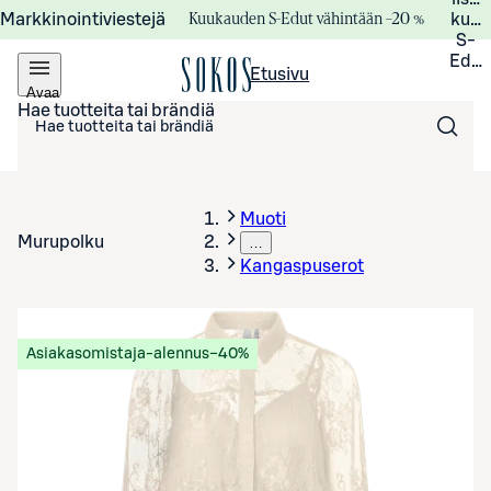
Kuukauden S-Edut vähintään –20 %
Markkinointiviestejä
kuuk
S-
Edui
Etusivu
Avaa
valikko
Hae tuotteita tai brändiä
Muoti
Murupolku
…
Kangaspuserot
Asiakasomistaja-alennus
−40%