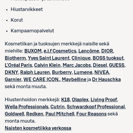
Hiustarvikkeet
Korut
Kampaamopalvelut
Kosmetiikan ja tuoksujen merkkejä naisille sekä
miehille:
BUXOM
,
e.l.f Cosmetics
,
Lancôme
,
DIOR
,
Biotherm
,
Yves Saint Laurent
,
Clinique
,
BOSS tuoksut
,
L'Oréal Paris
,
Calvin Klein
,
Marc Jacobs
,
Diesel
,
GUESS
,
DKNY
,
Ralph Lauren
,
Burberry
,
Lumene
,
NIVEA
,
Garnier
,
WE CARE ICON.
,
Maybelline
ja
Dr Hauschka
sekä monta muuta.
Hiustenhoidon merkkejä:
K18
,
Olaplex
,
Living Proof
,
Wella Professionals
,
Cutrin
,
Schwarzkopf Professional
,
Goldwell
,
Redken
,
Paul Mitchell
,
Four Reasons
sekä
monta muuta.
Naisten kosmetiikka verkossa