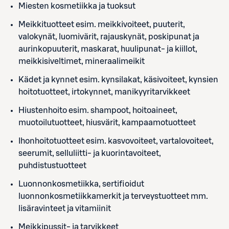
Miesten kosmetiikka ja tuoksut
Meikkituotteet esim. meikkivoiteet, puuterit,
valokynät, luomivärit, rajauskynät, poskipunat ja
aurinkopuuterit, maskarat, huulipunat- ja kiillot,
meikkisiveltimet, mineraalimeikit
Kädet ja kynnet esim. kynsilakat, käsivoiteet, kynsien
hoitotuotteet, irtokynnet, manikyyritarvikkeet
Hiustenhoito esim. shampoot, hoitoaineet,
muotoilutuotteet, hiusvärit, kampaamotuotteet
Ihonhoitotuotteet esim. kasvovoiteet, vartalovoiteet,
seerumit, selluliitti- ja kuorintavoiteet,
puhdistustuotteet
Luonnonkosmetiikka, sertifioidut
luonnonkosmetiikkamerkit ja terveystuotteet mm.
lisäravinteet ja vitamiinit
Meikkipussit- ja tarvikkeet