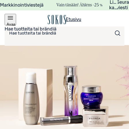
Lisätied
Seur
Vain tänään! Åhléns –25 %
Markkinointiviestejä
kampanj
viesti
Etusivu
Avaa
valikko
Hae tuotteita tai brändiä