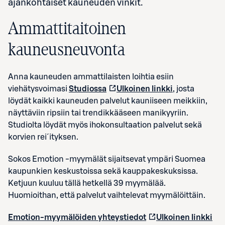
ajankohtaiset kauneuden vinkit.
Ammattitaitoinen
kauneusneuvonta
Anna kauneuden ammattilaisten loihtia esiin
viehätysvoimasi
Studiossa
Ulkoinen linkki
, josta
löydät kaikki kauneuden palvelut kauniiseen meikkiin,
näyttäviin ripsiin tai trendikkääseen manikyyriin.
Studiolta löydät myös ihokonsultaation palvelut sekä
korvien rei´ityksen.
Sokos Emotion -myymälät sijaitsevat ympäri Suomea
kaupunkien keskustoissa sekä kauppakeskuksissa.
Ketjuun kuuluu tällä hetkellä 39 myymälää.
Huomioithan, että palvelut vaihtelevat myymälöittäin.
Emotion-myymälöiden yhteystiedot
Ulkoinen linkki