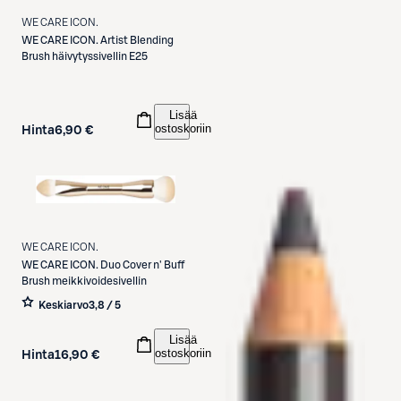
WE CARE ICON.
WE CARE ICON.
Artist Blending
Brush häivytyssivellin E25
Lisää
ostoskoriin
Hinta
6,90 €
WE CARE ICON.
WE CARE ICON.
Duo Cover n' Buff
Brush meikkivoidesivellin
Keskiarvo
3,8 / 5
Lisää
ostoskoriin
Hinta
16,90 €