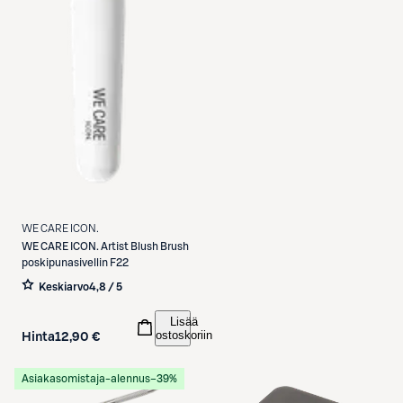
WE CARE ICON.
WE CARE ICON.
Artist Blush Brush
poskipunasivellin F22
Keskiarvo
4,8 / 5
Lisää
ostoskoriin
Hinta
12,90 €
Asiakasomistaja-alennus
−39%