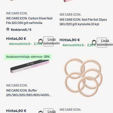
WE CARE ICON.
WE CARE ICON.
WE CARE ICON.
Carbon Steel Nail
WE CARE ICON.
Nail File Set 10pcs
File 120/150 grit safiiriviila
180/220 grit kynsiviila 10 kpl
Keskiarvo
5 / 5
Hinta
4,50 €
Lisää
Hinta
4,90 €
Lisää
ostoskoriin
Alennushinta S-
2,70 €
ostoskoriin
Alennushinta S-
2,95 €
Etukortilla
Etukortilla
Asiakasomistaja-alennus
−39%
WE CARE ICON.
WE CARE ICON.
Buffer
120/180/220/280/600/4000
grit kynsi- ja kiillotusviila
WE CARE ICON.
Hinta
4,90 €
Lisää