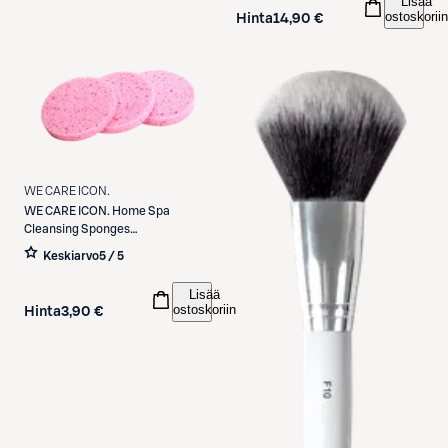
Lisää
ostoskoriin
Hinta
14,90 €
WE CARE ICON.
WE CARE ICON.
Home Spa
Cleansing Sponges
puhdistussieni 3 kpl
Keskiarvo
5 / 5
Lisää
ostoskoriin
Hinta
3,90 €