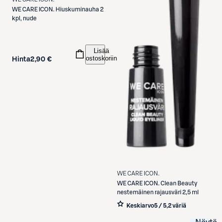
WE CARE ICON.
Hiuskuminauha 2
kpl, nude
Lisää
ostoskoriin
Hinta
2,90 €
WE CARE ICON.
WE CARE ICON.
Clean Beauty
nestemäinen rajausväri 2,5 ml
Keskiarvo
5 / 5
,
2 väriä