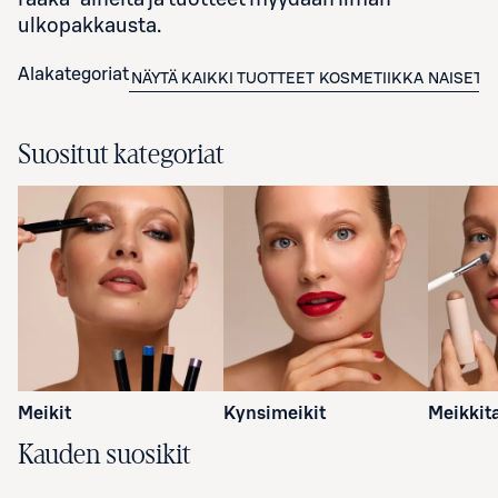
ulkopakkausta.
Alakategoriat
NÄYTÄ KAIKKI TUOTTEET
KOSMETIIKKA
NAISET
L
Suositut kategoriat
Meikit
Kynsimeikit
Meikkit
Kauden suosikit