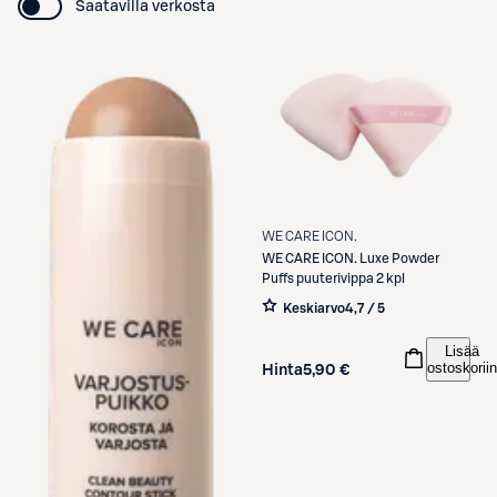
Saatavilla verkosta
WE CARE ICON.
WE CARE ICON.
Luxe Powder
Puffs puuterivippa 2 kpl
Keskiarvo
4,7 / 5
Lisää
ostoskoriin
Hinta
5,90 €