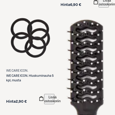
Lisää
ostoskoriin
Hinta
6,90 €
WE CARE ICON.
WE CARE ICON.
Hiuskuminauha 5
kpl, musta
Lisää
ostoskoriin
Hinta
2,90 €