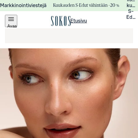
Kuukauden S-Edut vähintään –20 %
Markkinointiviestejä
kuuk
S-
Edui
Etusivu
Avaa
valikko