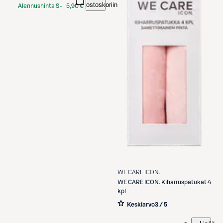
ostoskoriin
Alennushinta S-
5,90 €
Etukortilla
WE CARE ICON.
WE CARE ICON.
Kiharruspatukat 4
kpl
Keskiarvo
3 / 5