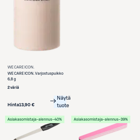
WE CARE ICON.
WE CARE ICON.
Varjostuspuikko
6,8 g
2 väriä
Näytä
Hinta
13,90 €
tuote
Asiakasomistaja-alennus
−40%
Asiakasomistaja-alennus
−39%