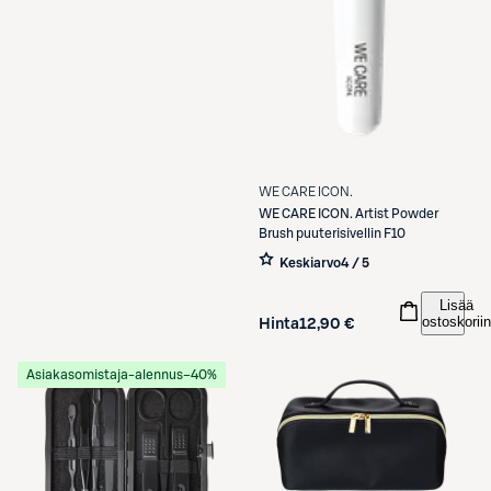
WE CARE ICON.
WE CARE ICON.
Artist Powder
Brush puuterisivellin F10
Keskiarvo
4 / 5
Lisää
ostoskoriin
Hinta
12,90 €
Asiakasomistaja-alennus
−40%