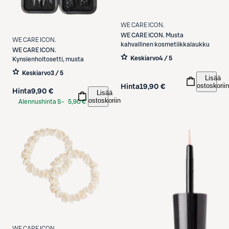
WE CARE ICON.
WE CARE ICON.
Musta
WE CARE ICON.
kahvallinen kosmetiikkalaukku
WE CARE ICON.
Keskiarvo
4 / 5
Kynsienhoitosetti, musta
Keskiarvo
3 / 5
Lisää
ostoskoriin
Hinta
19,90 €
Hinta
9,90 €
Lisää
ostoskoriin
Alennushinta S-
5,90 €
Etukortilla
WE CARE ICON.