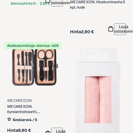
WE CARE ICON.
Hiuskuminauha 5
ostoskoriin
Alennushinta S-
2,95 €
kpl, nude
Etukortilla
Lisää
ostoskoriin
Hinta
2,90 €
Asiakasomistaja-alennus
−40%
WE CARE ICON.
WE CARE ICON.
Kynsienhoitosetti,
vaaleanpunainen
Keskiarvo
4 / 5
Hinta
9,90 €
Lisää