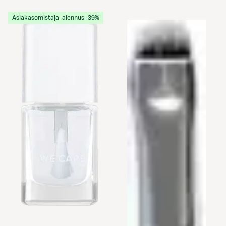
Etukortilla
Asiakasomistaja-alennus
−39%