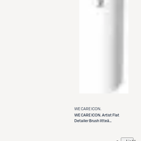
WE CARE ICON.
WE CARE ICON.
Artist Flat
Detailer Brush litteä
tarkkuussivellin E32