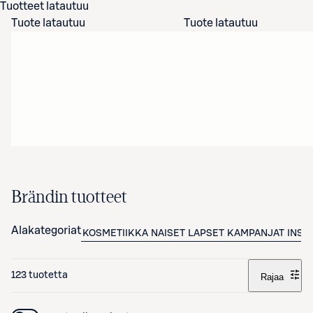
Tuotteet latautuu
Tuote latautuu
Tuote latautuu
Brändin tuotteet
Alakategoriat
KOSMETIIKKA
NAISET
LAPSET
KAMPANJAT
INSP
123 tuotetta
Rajaa