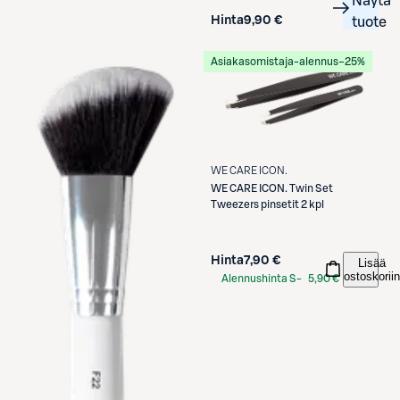
Näytä
Hinta
9,90 €
tuote
Asiakasomistaja-alennus
−25%
WE CARE ICON.
WE CARE ICON.
Twin Set
Tweezers pinsetit 2 kpl
Hinta
7,90 €
Lisää
ostoskoriin
Alennushinta S-
5,90 €
Etukortilla