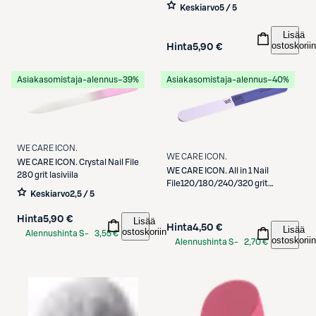
Keskiarvo
5 / 5
Lisää
ostoskoriin
Hinta
5,90 €
Asiakasomistaja-alennus
−39%
Asiakasomistaja-alennus
−40%
WE CARE ICON.
WE CARE ICON.
WE CARE ICON.
Crystal Nail File
WE CARE ICON.
All in 1 Nail
280 grit lasiviila
File120/180/240/320 grit
Keskiarvo
2,5 / 5
kynsiviila
Hinta
5,90 €
Lisää
Hinta
4,50 €
Lisää
ostoskoriin
Alennushinta S-
3,55 €
ostoskoriin
Alennushinta S-
2,70 €
Etukortilla
Etukortilla