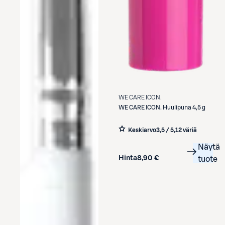
WE CARE ICON.
WE CARE ICON.
Huulipuna 4,5 g
Keskiarvo
3,5 / 5
,
12 väriä
Näytä
Hinta
8,90 €
tuote