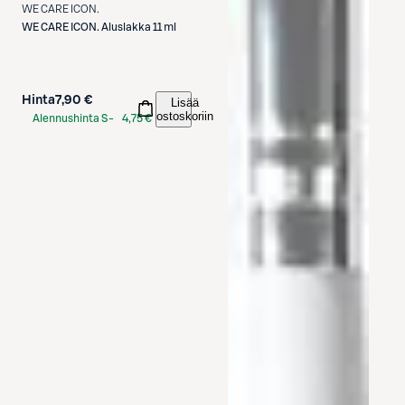
WE CARE ICON.
WE CARE ICON.
Aluslakka 11 ml
Hinta
7,90 €
Lisää
ostoskoriin
Alennushinta S-
4,75 €
Etukortilla