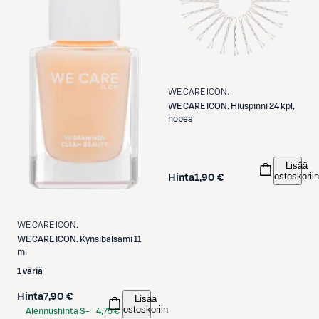
WE CARE ICON.
WE CARE ICON.
Hiuspinni 24 kpl,
hopea
Lisää
ostoskoriin
Hinta
1,90 €
WE CARE ICON.
WE CARE ICON.
Kynsibalsami 11
ml
1 väriä
Hinta
7,90 €
Lisää
ostoskoriin
Alennushinta S-
4,75 €