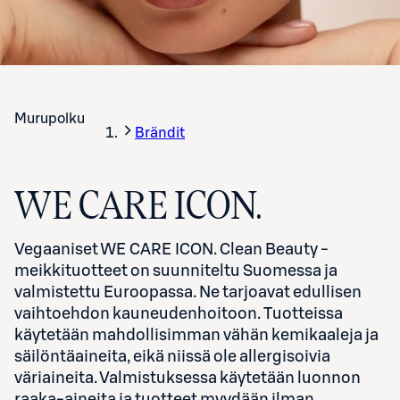
Murupolku
Brändit
WE CARE ICON.
Vegaaniset WE CARE ICON. Clean Beauty -
meikkituotteet on suunniteltu Suomessa ja
valmistettu Euroopassa. Ne tarjoavat edullisen
vaihtoehdon kauneudenhoitoon. Tuotteissa
käytetään mahdollisimman vähän kemikaaleja ja
säilöntäaineita, eikä niissä ole allergisoivia
väriaineita.
Valmistuksessa käytetään luonnon
raaka-aineita ja tuotteet myydään ilman