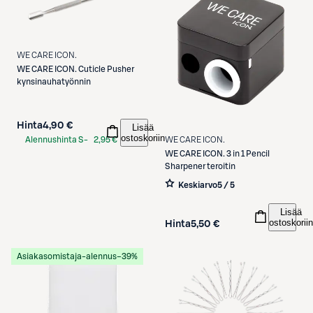
WE CARE ICON.
WE CARE ICON.
Cuticle Pusher
kynsinauhatyönnin
Hinta
4,90 €
Lisää
ostoskoriin
Alennushinta S-
2,95 €
WE CARE ICON.
Etukortilla
WE CARE ICON.
3 in 1 Pencil
Sharpener teroitin
Keskiarvo
5 / 5
Lisää
ostoskoriin
Hinta
5,50 €
Asiakasomistaja-alennus
−39%