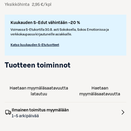
Yksikköhinta
2,95 €/kpl
Kuukauden S-Edut vähintään –20 %
Voimassa S-Etukortilla 30.8. asti Sokoksella, Sokos Emotionissa ja
verkkokaupassa kirjautuneille asiakkaille.
Katso kuukauden S-Etutuotteet
Tuotteen toiminnot
Haetaan myymäläsaatavuutta
Haetaan
latautuu
myymäläsaatavuutta
Ilmainen toimitus myymälään
1–5 arkipäivää