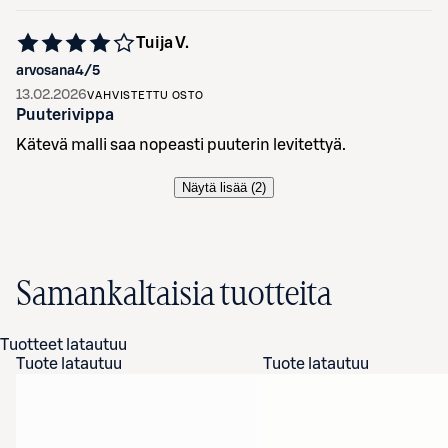
Tuija V.
arvosana
4
/5
13.02.2026
VAHVISTETTU OSTO
Puuterivippa
Kätevä malli saa nopeasti puuterin levitettyä.
Näytä lisää (
2
)
Samankaltaisia tuotteita
Tuotteet latautuu
Tuote latautuu
Tuote latautuu