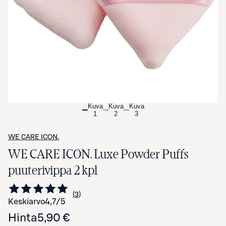
Avaa tuotekuva suurennettuna
Kuva
Kuva
Kuva
1
2
3
WE CARE ICON.
WE CARE ICON. Luxe Powder Puffs
puuterivippa 2 kpl
3
Siirry arvioihin
kappaletta
Keskiarvo
4,7
/5
Hinta
5,90 €