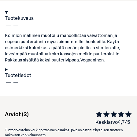
Tuotekuvaus
Kolmion mallinen muotoilu mahdollistaa vaivattoman ja
nopean puuteroinnin myös pienemmille ihoalueille. Käytä
esimerkiksi kulmikasta päätä nenän pieliin ja silmien alle,
leveämpää muotoilua koko kasvojen meikin puuterointiin.
Pakkaus sisältää kaksi puuterivippaa. Vegaaninen.
Tuotetiedot
Arviot (
3
)
Keskiarvo
4,7
/5
Tuotearvostelun voi kirjoittaa vain asiakas, joka on ostanut kyseisen tuotteen
Sokoksen verkkokaupasta.