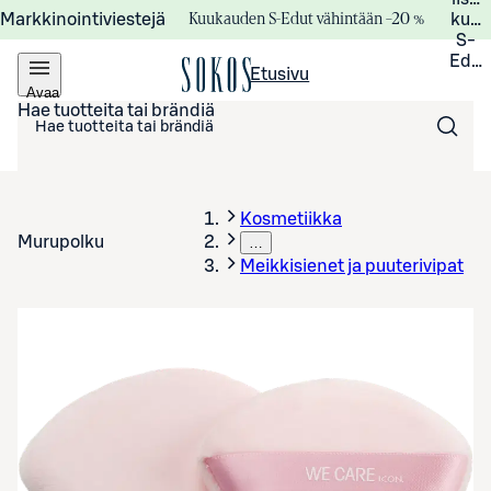
Kuukauden S-Edut vähintään –20 %
Markkinointiviestejä
kuuk
S-
Edui
Etusivu
Avaa
valikko
Hae tuotteita tai brändiä
Kosmetiikka
Murupolku
…
Meikkisienet ja puuterivipat