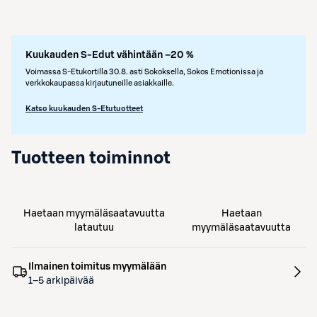
Kuukauden S-Edut vähintään –20 %
Voimassa S-Etukortilla 30.8. asti Sokoksella, Sokos Emotionissa ja
verkkokaupassa kirjautuneille asiakkaille.
Katso kuukauden S-Etutuotteet
Tuotteen toiminnot
Haetaan myymäläsaatavuutta
Haetaan
latautuu
myymäläsaatavuutta
Ilmainen toimitus myymälään
1–5 arkipäivää