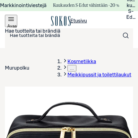
Kuukauden S-Edut vähintään –20 %
Markkinointiviestejä
kuuk
S-
Edui
Etusivu
Avaa
valikko
Hae tuotteita tai brändiä
Kosmetiikka
Murupolku
…
Meikkipussit ja toilettilaukut