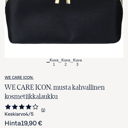
Avaa tuotekuva suurennettuna
Kuva
Kuva
Kuva
1
2
3
WE CARE ICON.
WE CARE ICON. musta kahvallinen
kosmetiikkalaukku
1
Siirry arvioihin
kappale
Keskiarvo
4
/5
Hinta
19,90 €