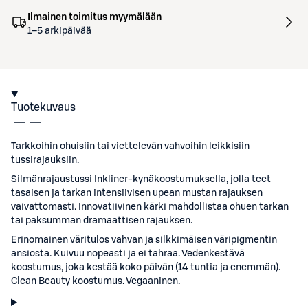
Ilmainen toimitus myymälään
1–5 arkipäivää
Tuotekuvaus
Tarkkoihin ohuisiin tai viettelevän vahvoihin leikkisiin
tussirajauksiin.
Silmänrajaustussi Inkliner-kynäkoostumuksella, jolla teet
tasaisen ja tarkan intensiivisen upean mustan rajauksen
vaivattomasti. Innovatiivinen kärki mahdollistaa ohuen tarkan
tai paksumman dramaattisen rajauksen.
Erinomainen väritulos vahvan ja silkkimäisen väripigmentin
ansiosta. Kuivuu nopeasti ja ei tahraa. Vedenkestävä
koostumus, joka kestää koko päivän (14 tuntia ja enemmän).
Clean Beauty koostumus. Vegaaninen.