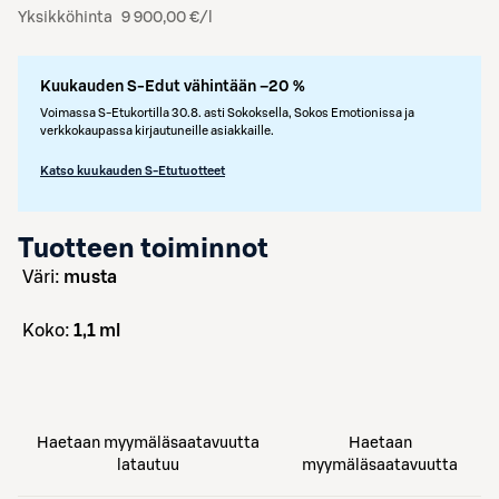
Yksikköhinta
9 900,00 €/l
Kuukauden S-Edut vähintään –20 %
Voimassa S-Etukortilla 30.8. asti Sokoksella, Sokos Emotionissa ja
verkkokaupassa kirjautuneille asiakkaille.
Katso kuukauden S-Etutuotteet
Tuotteen toiminnot
väri:
musta
koko:
1,1 ml
Haetaan myymäläsaatavuutta
Haetaan
latautuu
myymäläsaatavuutta