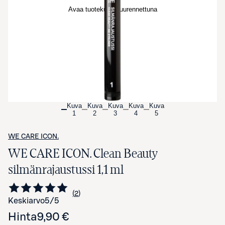
Avaa tuotekuva suurennettuna
Kuva
Kuva
Kuva
Kuva
Kuva
1
2
3
4
5
WE CARE ICON.
WE CARE ICON. Clean Beauty
silmänrajaustussi 1,1 ml
2
Siirry arvioihin
kappaletta
Keskiarvo
5
/5
Hinta
9,90 €