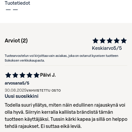
Tuotetiedot
Arviot (
2
)
Keskiarvo
5
/5
Tuotearvostelun voi kirjoittaa vain asiakas, joka on ostanut kyseisen tuotteen
Sokoksen verkkokaupasta.
Päivi J.
arvosana
5
/5
30.08.2025
VAHVISTETTU OSTO
Uusi suosikkini
Todella suuri yllätys, miten näin edullinen rajauskynä voi
olla hyvä. Siirryin kerralla kalliista brändistä tämän
tuotteen käyttäjäksi. Tussin kärki kapea ja sillä on helppo
tehdä rajaukset. Ei suttaa eikä leviä.