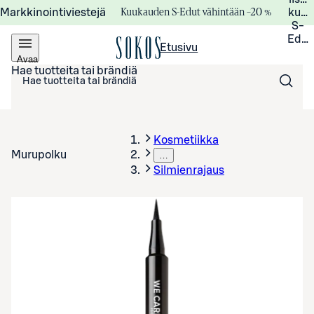
Kuukauden S-Edut vähintään –20 %
Markkinointiviestejä
kuuk
S-
Edui
Etusivu
Avaa
valikko
Hae tuotteita tai brändiä
Kosmetiikka
Murupolku
…
Silmienrajaus