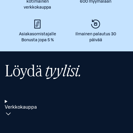
kotimainen
600 myymälään
verkkokauppa
Asiakasomistajalle
Ilmainen palautus 30
Bonusta jopa 5 %
päivää
Löydä
tyylisi.
Verkkokauppa