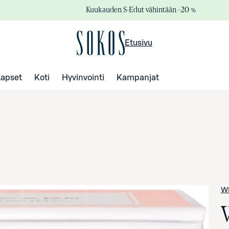
Kuukauden S-Edut vähintään –20 %
Etusivu
Lapset
Koti
Hyvinvointi
Kampanjat
WE