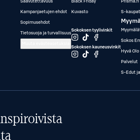
Saavutettavuus
Black Friday
Prisma.fi
Kampanjaetujen ehdot
Kuvasto
S-kaupat.
Myymä
Sopimusehdot
Myymälä
Sokoksen tyylivinkit
Tietosuoja ja turvallisuus
Sokos Em
Muuta evästeasetuksia
Sokoksen kauneusvinkit
Hyvä Olo 
Palvelut
S-Edut j
nspiroivista
ta