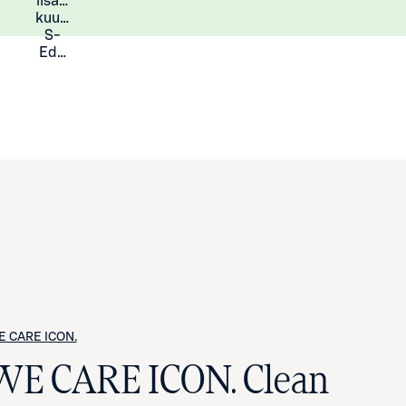
lisää
Lisätietoja
kuukauden
S-
Eduista
 CARE ICON.
WE CARE ICON. Clean