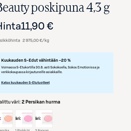
Beauty poskipuna 4,3 g
Hinta
11,90 €
sikköhinta
2 975,00 €/kg
Kuukauden S-Edut vähintään –20 %
Voimassa S-Etukortilla 30.8. asti Sokoksella, Sokos Emotionissa ja
verkkokaupassa kirjautuneille asiakkaille.
Avaa tuotekuva suurennettuna
Katso kuukauden S-Etutuotteet
Valittu väri:
2 Persikan hurma
:
väri:
väri:
2 Persikan Hurma
1 Pinkki Hehku
3 Roosan Loiste