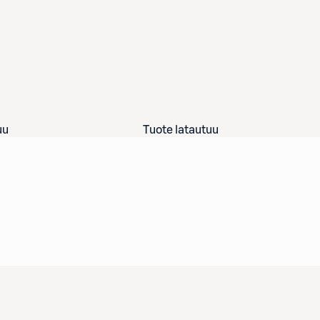
uu
Tuote latautuu