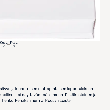
Kuva
Kuva
2
3
sävyn ja luonnollisen mattapintaisen lopputuloksen.
onnollisen tai näyttävämmän ilmeen. Pitkäkestoinen ja
kki hehku, Persikan hurma, Roosan Loiste.