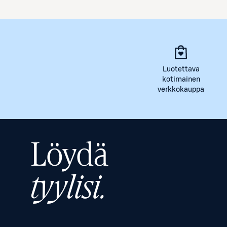
Luotettava
kotimainen
verkkokauppa
Löydä
tyylisi.