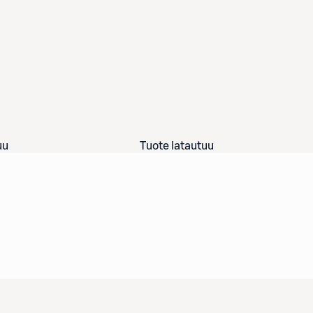
uu
Tuote latautuu