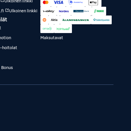
Ulkoinen linkki
fi
Ulkoinen linkki
lät
t
otion
Maksutavat
-hoitolat
a Bonus