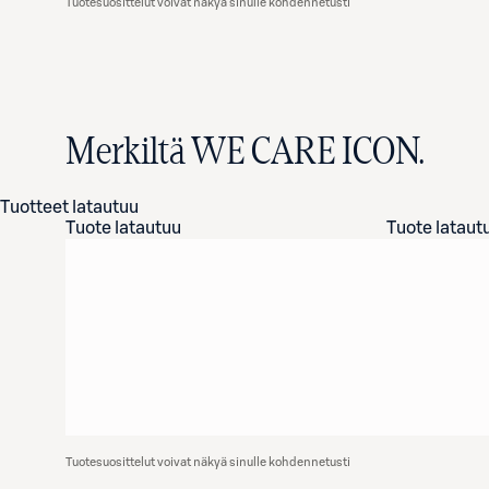
Tuotesuosittelut voivat näkyä sinulle kohdennetusti
Merkiltä WE CARE ICON.
Tuotteet latautuu
Tuote latautuu
Tuote lataut
Tuotesuosittelut voivat näkyä sinulle kohdennetusti