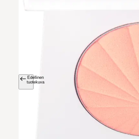
Edellinen
Avaa tuoteku
tuotekuva