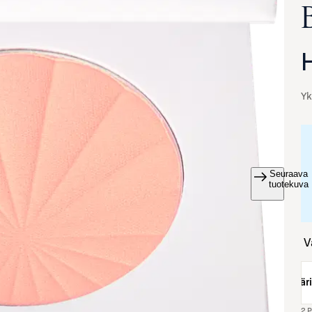
Yk
Seuraava
va suurennettuna
tuotekuva
väri