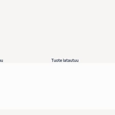
uu
Tuote latautuu