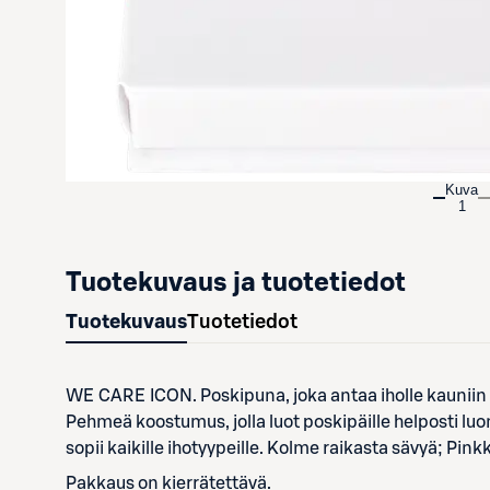
Kuva
1
Tuotekuvaus ja tuotetiedot
Tuotekuvaus
Tuotetiedot
WE CARE ICON. Poskipuna, joka antaa iholle kauniin 
Pehmeä koostumus, jolla luot poskipäille helposti lu
sopii kaikille ihotyypeille. Kolme raikasta sävyä; Pin
Pakkaus on kierrätettävä.