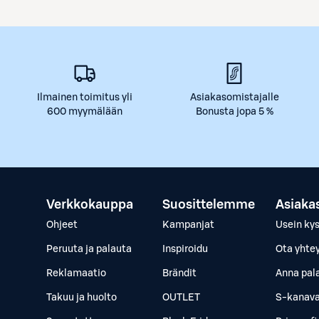
Ilmainen toimitus yli
Asiakasomistajalle
600 myymälään
Bonusta jopa 5 %
Verkkokauppa
Suosittelemme
Asiaka
Ohjeet
Kampanjat
Usein ky
Peruuta ja palauta
Inspiroidu
Ota yhte
Reklamaatio
Brändit
Anna pal
Takuu ja huolto
OUTLET
S-kanava