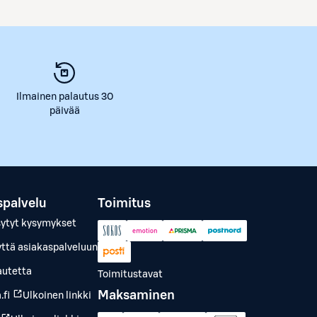
Ilmainen palautus 30
päivää
spalvelu
Toimitus
sytyt kysymykset
yttä asiakaspalveluun
autetta
Toimitustavat
Maksaminen
.fi
Ulkoinen linkki