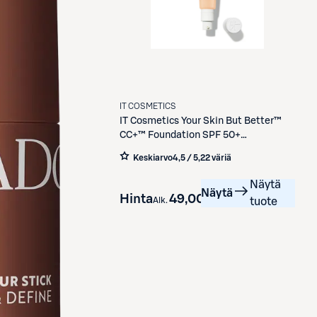
IT COSMETICS
IT Cosmetics
Your Skin But Better™
CC+™ Foundation SPF 50+
meikkivoide 32 ml
Keskiarvo
4,5 / 5
,
22 väriä
Näytä
Näytä
Hinta
49,00 €
Alk.
tuote