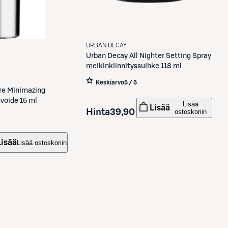
URBAN DECAY
Urban Decay
All Nighter Setting Spray
meikinkiinnityssuihke 118 ml
Keskiarvo
5 / 5
re Minimazing
voide 15 ml
Lisää
Lisää
Hinta
39,90 €
ostoskoriin
Lisää
Lisää ostoskoriin