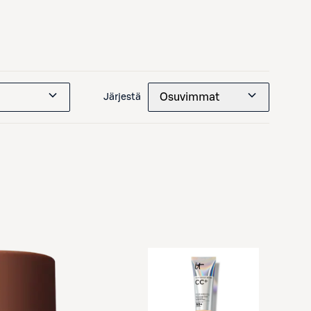
Osuvimmat
Järjestä