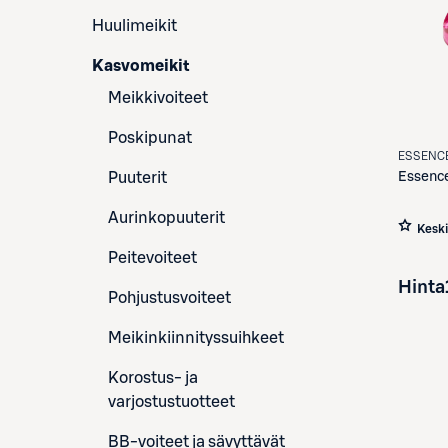
Huulimeikit
Kasvomeikit
Meikkivoiteet
Poskipunat
ESSENC
Essenc
Puuterit
Aurinkopuuterit
Kesk
Peitevoiteet
Hinta
Pohjustusvoiteet
Meikinkiinnityssuihkeet
Korostus- ja
varjostustuotteet
BB-voiteet ja sävyttävät