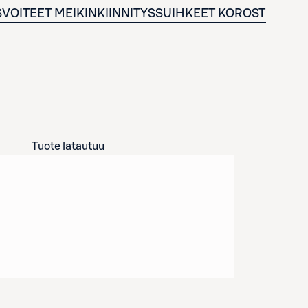
VOITEET
MEIKINKIINNITYSSUIHKEET
KOROSTUS- JA
Tuote latautuu