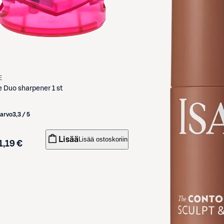
E
e
Duo sharpener 1 st
iarvo
3,3 / 5
Lisää
Lisää ostoskoriin
1,19 €