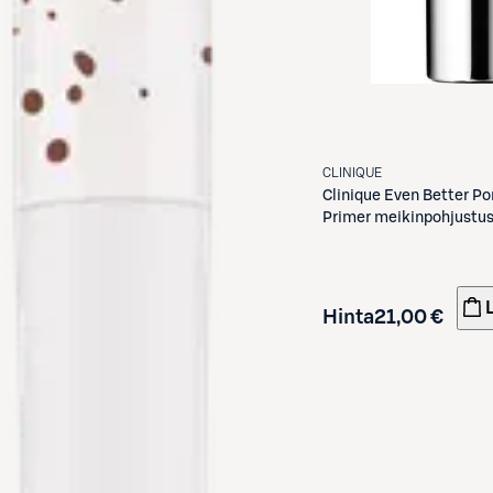
CLINIQUE
Clinique
Even Better Po
Primer meikinpohjustus
Hinta
21,00 €