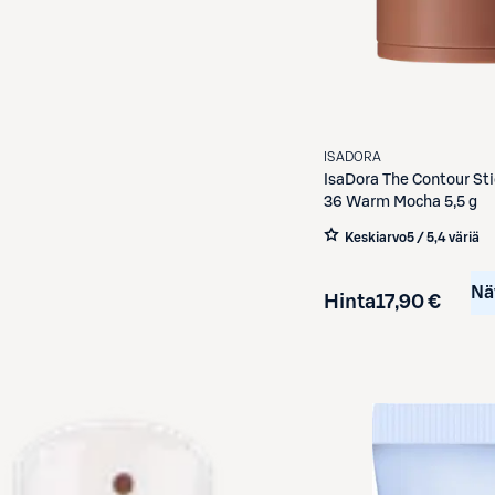
ISADORA
IsaDora
The Contour Sti
36 Warm Mocha 5,5 g
Keskiarvo
5 / 5
,
4 väriä
Nä
Hinta
17,90 €