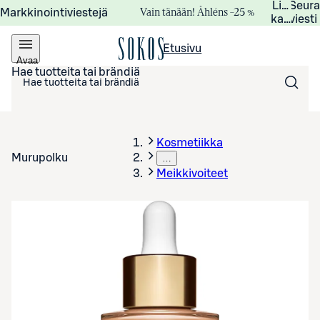
Lisätied
Seur
Vain tänään! Åhléns –25 %
Markkinointiviestejä
kampanj
viesti
Etusivu
Avaa
valikko
Hae tuotteita tai brändiä
Kosmetiikka
Murupolku
…
Meikkivoiteet