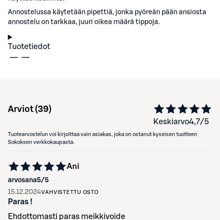
Annostelussa käytetään pipettiä, jonka pyöreän pään ansiosta
annostelu on tarkkaa, juuri oikea määrä tippoja.
Tuotetiedot
Arviot (
39
)
Keskiarvo
4,7
/5
Tuotearvostelun voi kirjoittaa vain asiakas, joka on ostanut kyseisen tuotteen
Sokoksen verkkokaupasta.
Ani
arvosana
5
/5
15.12.2024
VAHVISTETTU OSTO
Paras !
Ehdottomasti paras meikkivoide