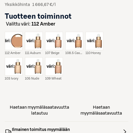
Yksikköhinta
1 666,67 €/l
Tuotteen toiminnot
Valittu väri:
112 Amber
väri:
väri:
väri:
väri:
väri:
112 Amber
111 Auburn
107 Beige
108.5 Cashew
110 Honey
väri:
väri:
väri:
103 Ivory
105 Nude
109 Wheat
Haetaan myymäläsaatavuutta
Haetaan
latautuu
myymäläsaatavuutta
Ilmainen toimitus myymälään