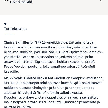
1–5 arkipäivää
Tuotekuvaus
Clarins Skin Illusion SPF 15 -meikkivoide. Erittäin hoitava,
luonnollisen hehkun antava, ihon virheellisyyksiä häivyttävä
nude-meikkivoide, joka sisältää HD Light Optimizing Complex -
yhdistettä. Se on sekoitus valoa heijastavia helmiä, jotka
antavat välittömän läpikuultavan hehkun kasvoille, ja Soft
Focus Powder -puuteria, joka vangitsee valon välittömästi
kasvoille.
Meikkivoide sisältää lisäksi Anti-Pollution Complex -yhdisteen,
SPF 15 -aurinkosuojan sekä hoitavia kuivaöljyjä. Kasvot saavat
raikkaan ruusuisen heleyden ja hehkun ja hennot juonteet
saadaan häivytettyä "halo"-efektin vaikutuksesta.
Koostumus on kevyt, joten lopputulos on raikas ja se levittyy
iholle helposti ja tasaisesti. Iho tuntuu silkkisen pehmeältä ja
näyttää kauniilta.