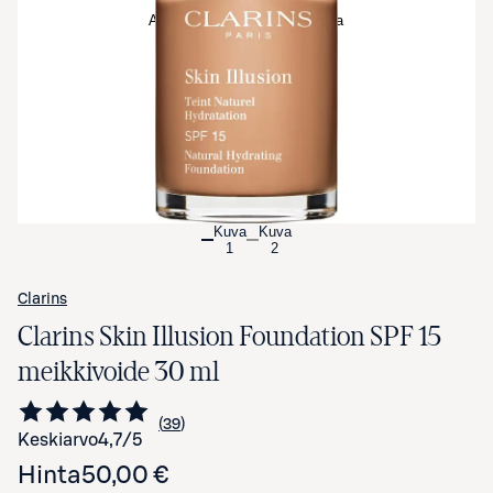
Avaa tuotekuva suurennettuna
Kuva
Kuva
1
2
Clarins
Clarins Skin Illusion Foundation SPF 15
meikkivoide 30 ml
39
Siirry arvioihin
kappaletta
Keskiarvo
4,7
/5
Hinta
50,00 €