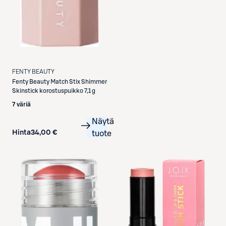
FENTY BEAUTY
Fenty Beauty
Match Stix Shimmer
Skinstick korostuspuikko 7,1 g
7 väriä
Näytä
Hinta
34,00 €
tuote