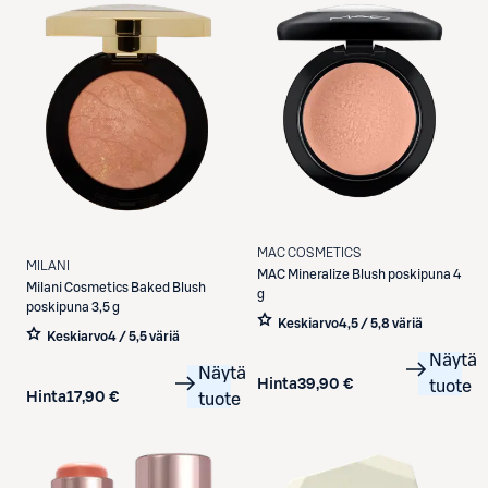
MAC COSMETICS
MILANI
MAC
Mineralize Blush poskipuna 4
Milani
Cosmetics Baked Blush
g
poskipuna 3,5 g
Keskiarvo
4,5 / 5
,
8 väriä
Keskiarvo
4 / 5
,
5 väriä
Näytä
Näytä
Hinta
39,90 €
tuote
Hinta
17,90 €
tuote