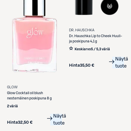
DR. HAUSCHKA
Dr. Hauschka
Lip to Cheek Huuli-
ja poskipuna 4,1 g
Keskiarvo
5 / 5
,
3 väriä
Näytä
Hinta
35,50 €
tuote
GLOW
Glow
Cocktail oil blush
nestemäinen poskipuna 8 g
2 väriä
Näytä
Hinta
32,50 €
tuote