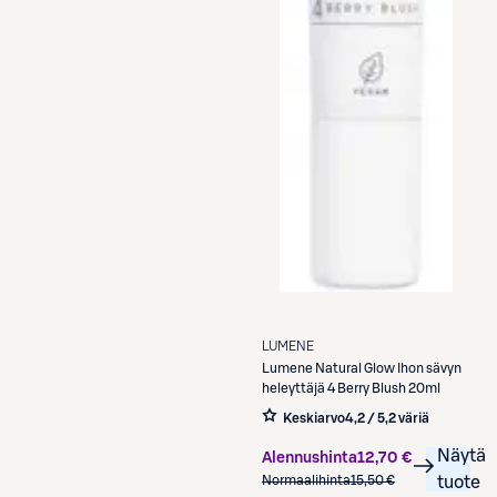
LUMENE
Lumene
Natural Glow Ihon sävyn
heleyttäjä 4 Berry Blush 20ml
Keskiarvo
4,2 / 5
,
2 väriä
Näytä
Alennushinta
12,70 €
Normaalihinta
15,50 €
tuote