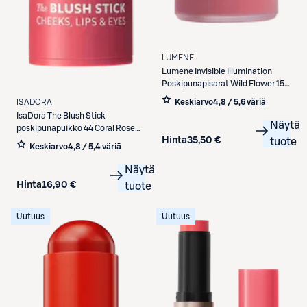
LUMENE
Lumene
Invisible Illumination
Poskipunapisarat Wild Flower 15
ml
Keskiarvo
4,8 / 5
,
6 väriä
ISADORA
IsaDora
The Blush Stick
Näytä
poskipunapuikko 44 Coral Rose
Hinta
35,50 €
tuote
5,5 g
Keskiarvo
4,8 / 5
,
4 väriä
Näytä
Hinta
16,90 €
tuote
Uutuus
Uutuus