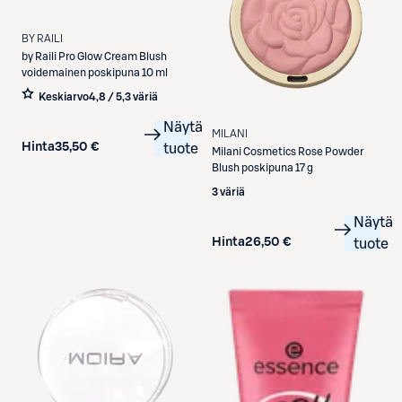
BY RAILI
by Raili
Pro Glow Cream Blush
voidemainen poskipuna 10 ml
Keskiarvo
4,8 / 5
,
3 väriä
Näytä
MILANI
Hinta
35,50 €
tuote
Milani
Cosmetics Rose Powder
Blush poskipuna 17 g
3 väriä
Näytä
Hinta
26,50 €
tuote