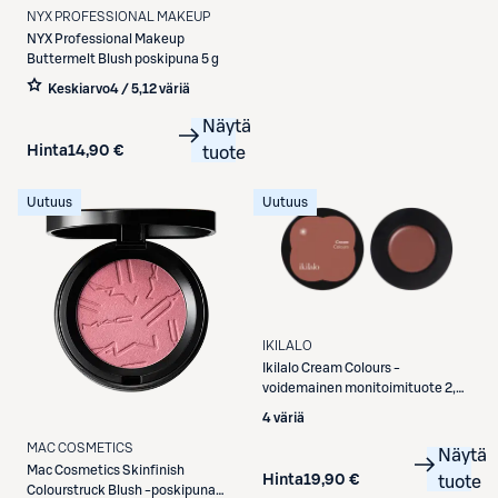
NYX PROFESSIONAL MAKEUP
NYX Professional Makeup
Buttermelt Blush poskipuna 5 g
Keskiarvo
4 / 5
,
12 väriä
Näytä
Hinta
14,90 €
tuote
Uutuus
Uutuus
IKILALO
Ikilalo
Cream Colours -
voidemainen monitoimituote 2,3
g
4 väriä
MAC COSMETICS
Näytä
Mac Cosmetics
Skinfinish
Hinta
19,90 €
tuote
Colourstruck Blush -poskipuna