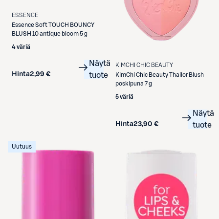
ESSENCE
Essence
Soft TOUCH BOUNCY
BLUSH 10 antique bloom 5 g
4 väriä
Näytä
KIMCHI CHIC BEAUTY
Hinta
2,99 €
tuote
KimChi Chic Beauty
Thailor Blush
poskipuna 7 g
5 väriä
Näytä
Hinta
23,90 €
tuote
Uutuus