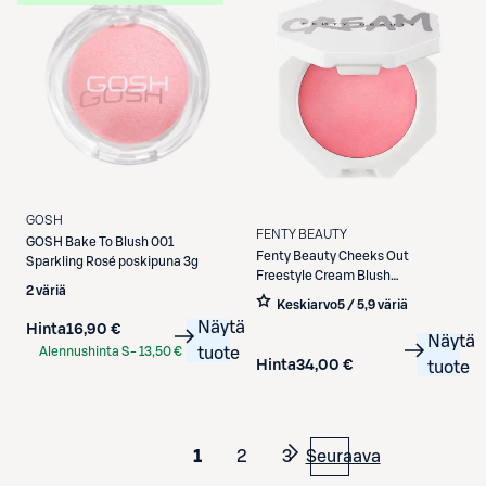
GOSH
FENTY BEAUTY
GOSH
Bake To Blush 001
Fenty Beauty
Cheeks Out
Sparkling Rosé poskipuna 3g
Freestyle Cream Blush
2 väriä
voidemainen poskipuna 3 g
Keskiarvo
5 / 5
,
9 väriä
Näytä
Hinta
16,90 €
Näytä
Alennushinta S-
13,50 €
tuote
Hinta
34,00 €
tuote
Etukortilla
1
2
3
Seuraava