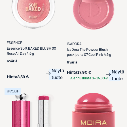
ESSENCE
ISADORA
Essence
Soft BAKED BLUSH 30
IsaDora
The Powder Blush
Rose All Day 4.5 g
poskipuna 07 Cool Pink 4,5 g
6 väriä
6 väriä
Näytä
Näytä
Hinta
17,90 €
Hinta
3,59 €
tuote
Alennushinta S-
14,30 €
tuote
Etukortilla
Uutuus