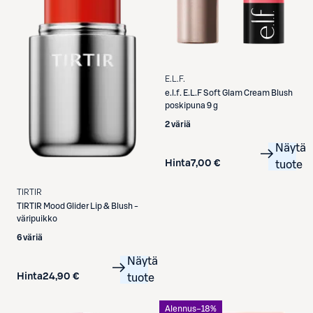
E.L.F.
e.l.f.
E.L.F Soft Glam Cream Blush
poskipuna 9 g
2 väriä
Näytä
Hinta
7,00 €
tuote
TIRTIR
TIRTIR
Mood Glider Lip & Blush -
väripuikko
6 väriä
Näytä
Hinta
24,90 €
tuote
Alennus
−18%