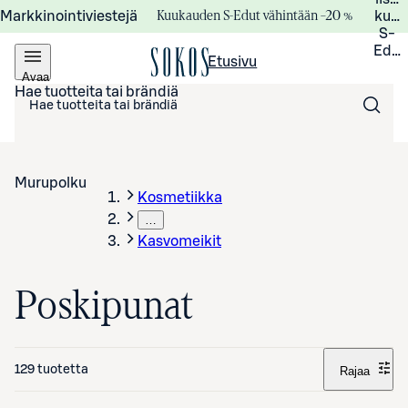
Kuukauden S-Edut vähintään –20 %
Markkinointiviestejä
kuuk
S-
Edui
Etusivu
Avaa
valikko
Hae tuotteita tai brändiä
Murupolku
Kosmetiikka
…
Kasvomeikit
Poskipunat
129 tuotetta
Rajaa