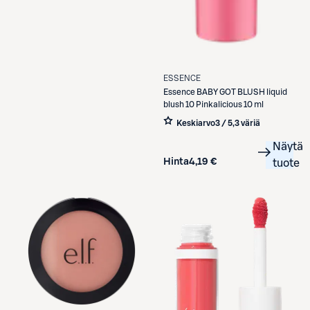
ESSENCE
Essence
BABY GOT BLUSH liquid
blush 10 Pinkalicious 10 ml
Keskiarvo
3 / 5
,
3 väriä
Näytä
Hinta
4,19 €
tuote