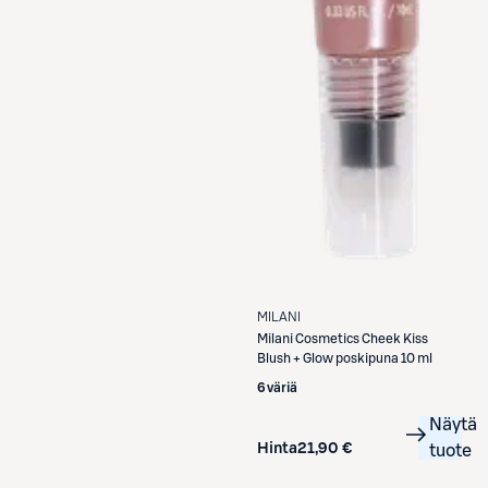
MILANI
Milani
Cosmetics Cheek Kiss
Blush + Glow poskipuna 10 ml
6 väriä
Näytä
Hinta
21,90 €
tuote