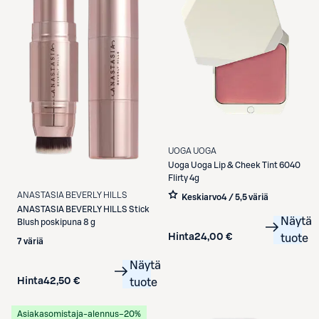
UOGA UOGA
Uoga Uoga
Lip & Cheek Tint 6040
Flirty 4g
ANASTASIA BEVERLY HILLS
Keskiarvo
4 / 5
,
5 väriä
ANASTASIA BEVERLY HILLS
Stick
Näytä
Blush poskipuna 8 g
Hinta
24,00 €
tuote
7 väriä
Näytä
Hinta
42,50 €
tuote
Asiakasomistaja-alennus
−20%