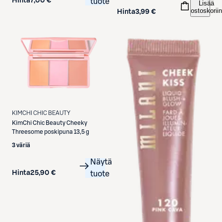
Hinta
7,00 €
tuote
Lisää
ostoskoriin
Hinta
3,99 €
KIMCHI CHIC BEAUTY
KimChi Chic Beauty
Cheeky
Threesome poskipuna 13,5 g
3 väriä
Näytä
Hinta
25,90 €
tuote