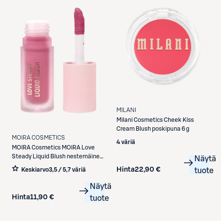
MILANI
Milani
Cosmetics Cheek Kiss
Cream Blush poskipuna 6 g
MOIRA COSMETICS
4 väriä
MOIRA Cosmetics
MOIRA Love
Steady Liquid Blush nestemäinen
Näytä
poskipuna 4,8 g
Hinta
22,90 €
tuote
Keskiarvo
3,5 / 5
,
7 väriä
Näytä
Hinta
11,90 €
tuote