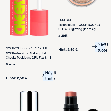
ESSENCE
Essence
Soft TOUCH BOUNCY
GLOW 30 glazing gleam 4 g
3 väriä
Näytä
NYX PROFESSIONAL MAKEUP
Hinta
3,59 €
tuote
NYX Professional Makeup
Fat
Cheeks Poskipuna 2 Fig Fizz 8 ml
8 väriä
Näytä
Hinta
12,50 €
tuote