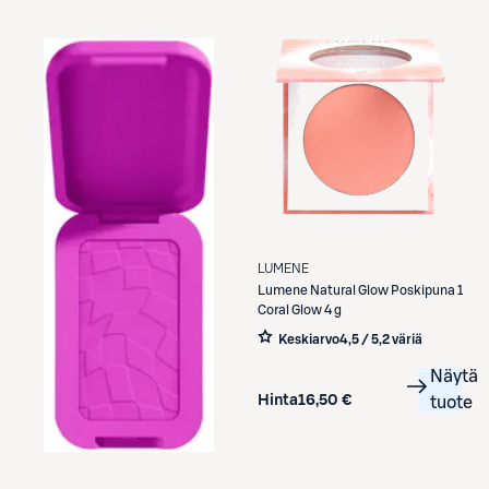
LUMENE
Lumene
Natural Glow Poskipuna 1
Coral Glow 4 g
Keskiarvo
4,5 / 5
,
2 väriä
Näytä
Hinta
16,50 €
tuote