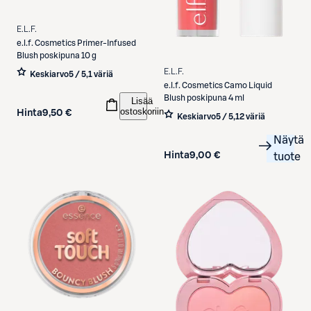
E.L.F.
e.l.f.
Cosmetics Primer-Infused
Blush poskipuna 10 g
E.L.F.
Keskiarvo
5 / 5
,
1 väriä
e.l.f.
Cosmetics Camo Liquid
Blush poskipuna 4 ml
Lisää
ostoskoriin
Hinta
9,50 €
Keskiarvo
5 / 5
,
12 väriä
Näytä
Hinta
9,00 €
tuote