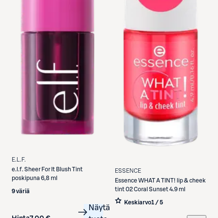
E.L.F.
e.l.f.
Sheer For It Blush Tint
ESSENCE
poskipuna 6,8 ml
Essence
WHAT A TINT! lip & cheek
tint 02 Coral Sunset 4.9 ml
9 väriä
Keskiarvo
1 / 5
Näytä