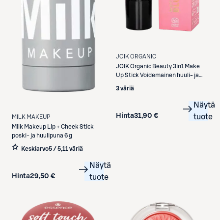
JOIK ORGANIC
JOIK Organic
Beauty 3in1 Make
Up Stick Voidemainen huuli- ja
poskipuna 03 Sunset Peach 8,5g
3 väriä
Näytä
Hinta
31,90 €
tuote
MILK MAKEUP
Milk Makeup
Lip + Cheek Stick
poski- ja huulipuna 6 g
Keskiarvo
5 / 5
,
11 väriä
Näytä
Hinta
29,50 €
tuote