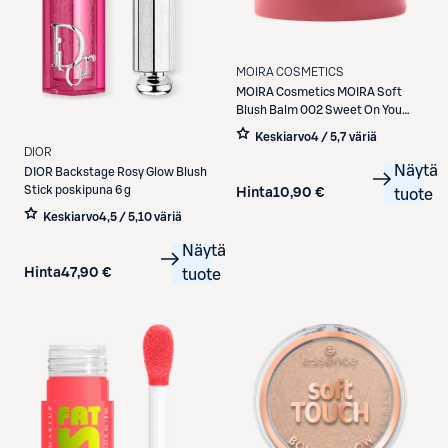
MOIRA COSMETICS
MOIRA Cosmetics
MOIRA Soft
Blush Balm 002 Sweet On You
poskipuna 8,5g
Keskiarvo
4 / 5
,
7 väriä
DIOR
Näytä
DIOR
Backstage Rosy Glow Blush
Stick poskipuna 6 g
Hinta
10,90 €
tuote
Keskiarvo
4,5 / 5
,
10 väriä
Näytä
Hinta
47,90 €
tuote