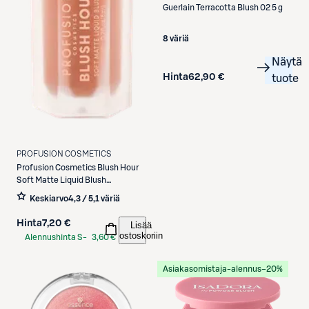
Guerlain
Terracotta Blush 02 5 g
8 väriä
Näytä
Hinta
62,90 €
tuote
PROFUSION COSMETICS
Profusion Cosmetics
Blush Hour
Soft Matte Liquid Blush
nestemäinen poskipuna 6 ml
Keskiarvo
4,3 / 5
,
1 väriä
Hinta
7,20 €
Lisää
ostoskoriin
Alennushinta S-
3,60 €
Etukortilla
Asiakasomistaja-alennus
−20%