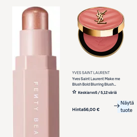
YVES SAINT LAURENT
Yves Saint Laurent
Make me
Blush Bold Blurring Blush
poskipuna 6 g
Keskiarvo
5 / 5
,
12 väriä
Näytä
Hinta
56,00 €
tuote