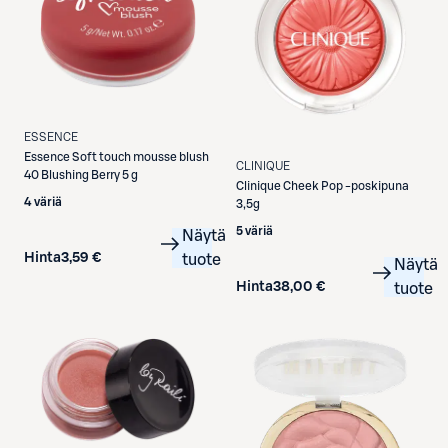
ESSENCE
Essence
Soft touch mousse blush
CLINIQUE
40 Blushing Berry 5 g
Clinique
Cheek Pop -poskipuna
4 väriä
3,5g
5 väriä
Näytä
Hinta
3,59 €
tuote
Näytä
Hinta
38,00 €
tuote