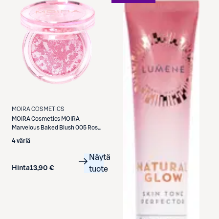
MOIRA COSMETICS
MOIRA Cosmetics
MOIRA
Marvelous Baked Blush 005 Rose
Cupcake poskipuna 4 g
4 väriä
Näytä
Hinta
13,90 €
tuote