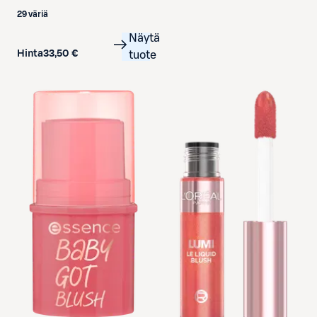
4,5 g
29 väriä
Näytä
Hinta
33,50 €
tuote