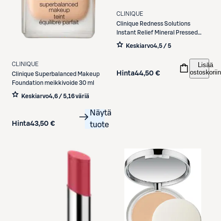
CLINIQUE
Clinique
Redness Solutions
Instant Relief Mineral Pressed
Powder puuteri 11,6 g
Keskiarvo
4,5 / 5
CLINIQUE
Lisää
ostoskoriin
Hinta
44,50 €
Clinique
Superbalanced Makeup
Foundation meikkivoide 30 ml
Keskiarvo
4,6 / 5
,
16 väriä
Näytä
Hinta
43,50 €
tuote