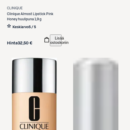
CLINIQUE
Clinique
Almost Lipstick Pink
Honey huulipuna 1,9 g
Keskiarvo
5 / 5
Lisää
ostoskoriin
Hinta
32,50 €