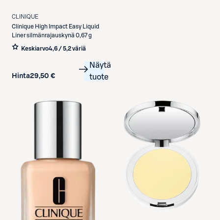
CLINIQUE
Clinique
High Impact Easy Liquid
Liner silmänrajauskynä 0,67 g
Keskiarvo
4,6 / 5
,
2 väriä
Näytä
Hinta
29,50 €
tuote