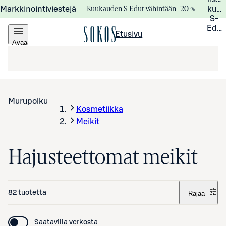
Kuukauden S-Edut vähintään –20 %
Markkinointiviestejä
kuuk
S-
Edui
Etusivu
Avaa
valikko
Murupolku
Kosmetiikka
Meikit
Hajusteettomat meikit
82 tuotetta
Rajaa
Saatavilla verkosta