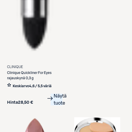
CLINIQUE
Clinique
Quickliner For Eyes
rajauskynä 0,3 g
Keskiarvo
4,6 / 5
,
5 väriä
Näytä
Hinta
28,50 €
tuote