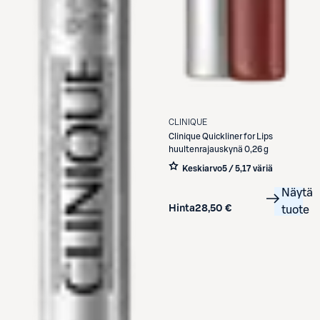
CLINIQUE
Clinique
Quickliner for Lips
huultenrajauskynä 0,26 g
Keskiarvo
5 / 5
,
17 väriä
Näytä
Hinta
28,50 €
tuote