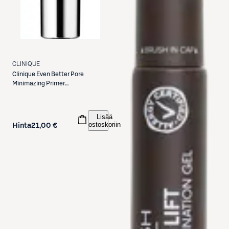
CLINIQUE
Clinique
Even Better Pore
Minimazing Primer
meikinpohjustusvoide 15 ml
Lisää
ostoskoriin
Hinta
21,00 €