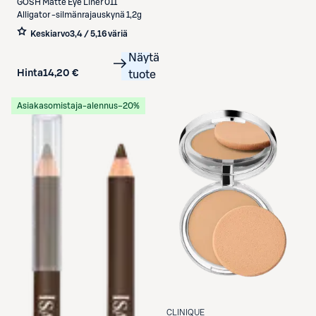
GOSH
Matte Eye Liner 011
Alligator -silmänrajauskynä 1,2g
Keskiarvo
3,4 / 5
,
16 väriä
Näytä
Hinta
14,20 €
tuote
Asiakasomistaja-alennus
−20%
CLINIQUE