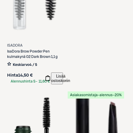
ISADORA
IsaDora
Brow Powder Pen
kulmakynä 02 Dark Brown 1,1 g
Keskiarvo
4 / 5
Hinta
14,50 €
Lisää
ostoskoriin
Alennushinta S-
11,60 €
Etukortilla
Asiakasomistaja-alennus
−20%