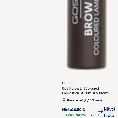
GOSH
GOSH
Brow Lift Coloured
Lamination Gel 002 Dark Brown -
kulmageeli 6ml
Keskiarvo
4,7 / 5
,
3 väriä
Näytä
Hinta
18,50 €
Alennushinta S-
14,80 €
tuote