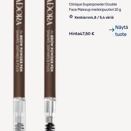
Clinique
Superpowder Double
Face Makeup meikkipuuteri 10 g
Keskiarvo
4,8 / 5
,
4 väriä
Näytä
Hinta
47,50 €
tuote