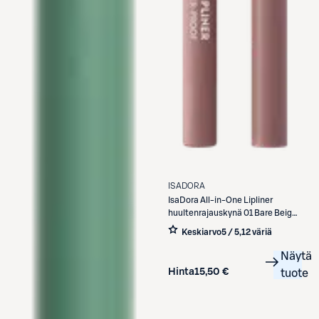
ISADORA
IsaDora
All-in-One Lipliner
huultenrajauskynä 01 Bare Beige
1,2 g
Keskiarvo
5 / 5
,
12 väriä
Näytä
Hinta
15,50 €
tuote