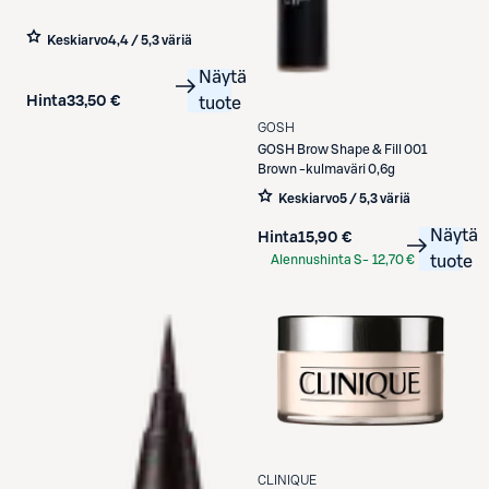
Keskiarvo
4,4 / 5
,
3 väriä
Näytä
Hinta
33,50 €
tuote
GOSH
GOSH
Brow Shape & Fill 001
Brown -kulmaväri 0,6g
Keskiarvo
5 / 5
,
3 väriä
Näytä
Hinta
15,90 €
Alennushinta S-
12,70 €
tuote
Etukortilla
CLINIQUE