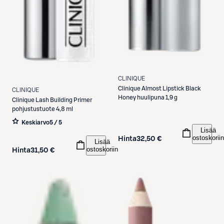
CLINIQUE
Clinique
Almost Lipstick Black
CLINIQUE
Honey huulipuna 1,9 g
Clinique
Lash Building Primer
pohjustustuote 4,8 ml
Keskiarvo
5 / 5
Lisää
ostoskoriin
Hinta
32,50 €
Lisää
ostoskoriin
Hinta
31,50 €