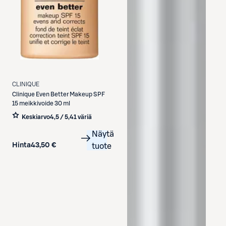
CLINIQUE
Clinique
Even Better Makeup SPF
15 meikkivoide 30 ml
Keskiarvo
4,5 / 5
,
41 väriä
Näytä
Hinta
43,50 €
tuote