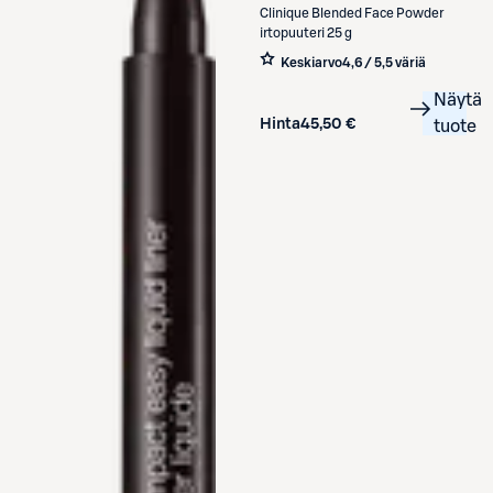
Clinique
Blended Face Powder
irtopuuteri 25 g
Keskiarvo
4,6 / 5
,
5 väriä
Näytä
Hinta
45,50 €
tuote