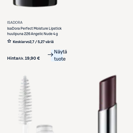
ISADORA
IsaDora
Perfect Moisture Lipstick
huulipuna 226 Angelic Nude 4 g
Keskiarvo
2,7 / 5
,
27 väriä
Näytä
Hinta
19,90 €
Alk.
tuote