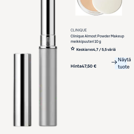
CLINIQUE
Clinique
Almost Powder Makeup
meikkipuuteri 10 g
Keskiarvo
4,7 / 5
,
5 väriä
Näytä
Hinta
47,50 €
tuote