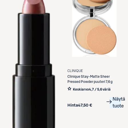
CLINIQUE
Clinique
Stay-Matte Sheer
Pressed Powder puuteri 7,6 g
Keskiarvo
4,7 / 5
,
6 väriä
Näytä
Hinta
47,50 €
tuote