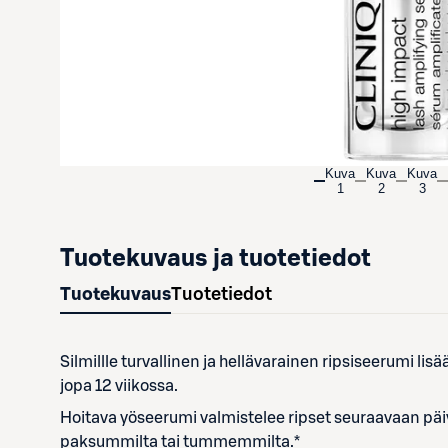
Kuva
Kuva
Kuva
1
2
3
Tuotekuvaus ja tuotetiedot
Tuotekuvaus
Tuotetiedot
Silmillle turvallinen ja hellävarainen ripsiseerumi li
jopa 12 viikossa.
Hoitava yöseerumi valmistelee ripset seuraavaan päi
paksummilta tai tummemmilta.*