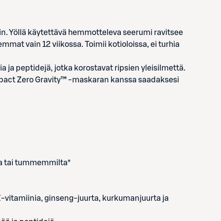
n. Yöllä käytettävä hemmotteleva seerumi ravitsee
t vain 12 viikossa. Toimii kotioloissa, ei turhia
 ja peptidejä, jotka korostavat ripsien yleisilmettä.
pact Zero Gravity™ -maskaran kanssa saadaksesi
ta tai tummemmilta*
E-vitamiinia, ginseng-juurta, kurkumanjuurta ja