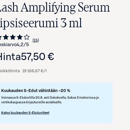
Lash Amplifying Serum
ripsiseerumi 3 ml
15
Siirry arvioihin
kappaletta
skiarvo
4,2
/5
Hinta
57,50 €
sikköhinta
19 166,67 €/l
Avaa tuotekuva suurennettuna
Kuukauden S-Edut vähintään –20 %
Voimassa S-Etukortilla 30.8. asti Sokoksella, Sokos Emotionissa ja
verkkokaupassa kirjautuneille asiakkaille.
Katso kuukauden S-Etutuotteet