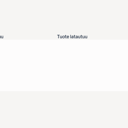
uu
Tuote latautuu