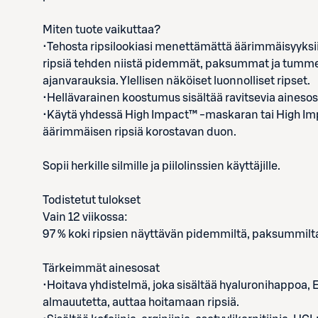
Miten tuote vaikuttaa?
•Tehosta ripsilookiasi menettämättä äärimmäisyyksii
ripsiä tehden niistä pidemmät, paksummat ja tummemma
ajanvarauksia. Ylellisen näköiset luonnolliset ripset.
•Hellävarainen koostumus sisältää ravitsevia ainesosia
•Käytä yhdessä High Impact™ -maskaran tai High Im
äärimmäisen ripsiä korostavan duon.
Sopii herkille silmille ja piilolinssien käyttäjille.
Todistetut tulokset
Vain 12 viikossa:
97 % koki ripsien näyttävän pidemmiltä, paksummil
Tärkeimmät ainesosat
•Hoitava yhdistelmä, joka sisältää hyaluronihappoa, 
almauutetta, auttaa hoitamaan ripsiä.