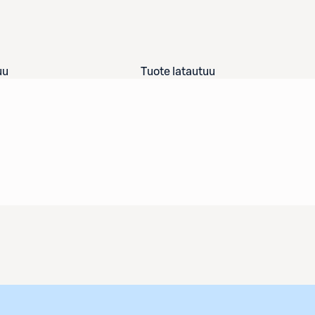
uu
Tuote latautuu