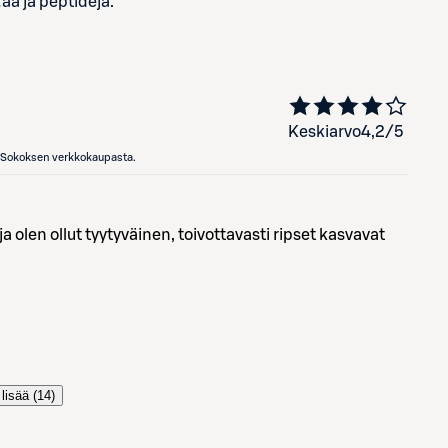
:ää ja peptidejä.
Keskiarvo
4,2
/5
en Sokoksen verkkokaupasta.
a olen ollut tyytyväinen, toivottavasti ripset kasvavat
lisää (
14
)