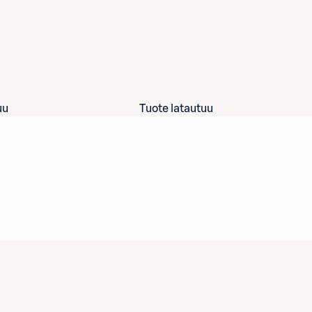
uu
Tuote latautuu