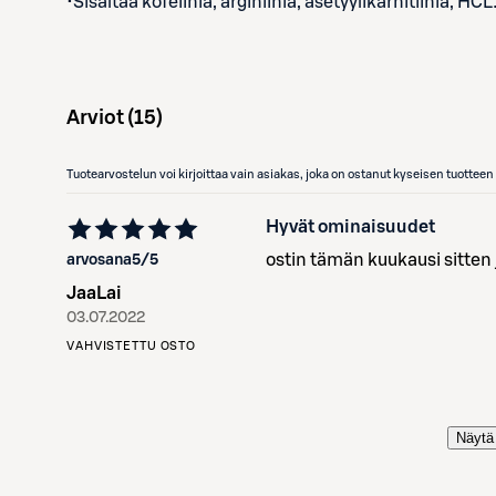
•Sisältää kofeiinia, arginiinia, asetyylikarnitiinia, HCL
Arviot (
15
)
Tuotearvostelun voi kirjoittaa vain asiakas, joka on ostanut kyseisen tuotte
Hyvät ominaisuudet
ostin tämän kuukausi sitten j
arvosana
5
/5
JaaLai
03.07.2022
VAHVISTETTU OSTO
Näytä 