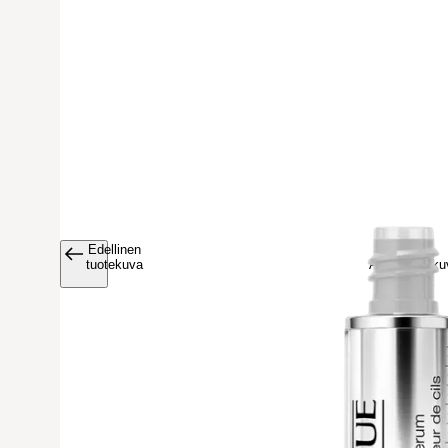
Edellinen
Avaa tuoteku
tuotekuva