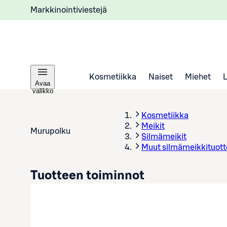
Markkinointiviestejä
Kosmetiikka
Naiset
Miehet
Avaa
valikko
Kosmetiikka
Meikit
Murupolku
Silmämeikit
Muut silmämeikkituott
Tuotteen toiminnot