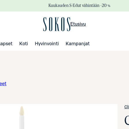
Kuukauden S-Edut vähintään –20 %
Etusivu
Lapset
Koti
Hyvinvointi
Kampanjat
eet
Cl