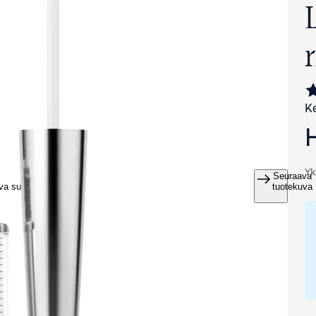
Ke
Yk
Seuraava
va suurennettuna
tuotekuva