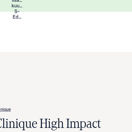
lisää
Lisätietoja
kuukauden
S-
Eduista
inique
Clinique High Impact