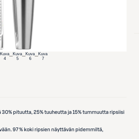
Kuva
Kuva
Kuva
Kuva
4
5
6
7
sää 30% pituutta, 25% tuuheutta ja 15% tummuutta ripsiisi
vään. 97 % koki ripsien näyttävän pidemmiltä,