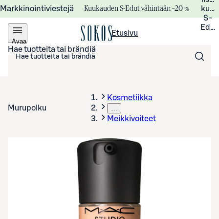
Kuukauden S-Edut vähintään –20 %
Markkinointiviestejä
kuuk
S-
Edui
Etusivu
Avaa
valikko
Hae tuotteita tai brändiä
Kosmetiikka
Murupolku
…
Meikkivoiteet