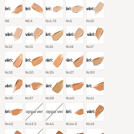
väri:
väri:
väri:
väri:
väri:
N6
N6.5
Nc4.75
Nc5
Nc10
väri:
väri:
väri:
väri:
väri:
Nc12
Nc13
Nc15
Nc16
Nc17
väri:
väri:
väri:
väri:
väri:
Nc18
Nc20
Nc25
Nc27
Nc30
väri:
väri:
väri:
väri:
väri:
Nc35
Nc37
Nc38
Nc40
Nc41
väri:
väri:
, loppu verkosta
väri:
, loppu verkosta
väri:
väri:
Nc42
Nc43.5
Nc44
Nc44.5
Nc45