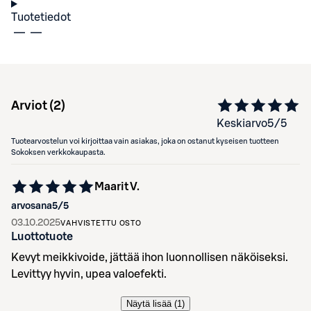
Tuotetiedot
Arviot (
2
)
Keskiarvo
5
/5
Tuotearvostelun voi kirjoittaa vain asiakas, joka on ostanut kyseisen tuotteen
Sokoksen verkkokaupasta.
Maarit V.
arvosana
5
/5
03.10.2025
VAHVISTETTU OSTO
Luottotuote
Kevyt meikkivoide, jättää ihon luonnollisen näköiseksi.
Levittyy hyvin, upea valoefekti.
Näytä lisää (
1
)