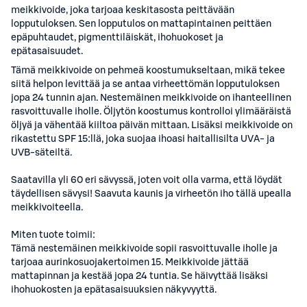
meikkivoide, joka tarjoaa keskitasosta peittävään
lopputuloksen. Sen lopputulos on mattapintainen peittäen
epäpuhtaudet, pigmenttiläiskät, ihohuokoset ja
epätasaisuudet.
Tämä meikkivoide on pehmeä koostumukseltaan, mikä tekee
siitä helpon levittää ja se antaa virheettömän lopputuloksen
jopa 24 tunnin ajan. Nestemäinen meikkivoide on ihanteellinen
rasvoittuvalle iholle. Öljytön koostumus kontrolloi ylimääräistä
öljyä ja vähentää kiiltoa päivän mittaan. Lisäksi meikkivoide on
rikastettu SPF 15:llä, joka suojaa ihoasi haitallisilta UVA- ja
UVB-säteiltä.
Saatavilla yli 60 eri sävyssä, joten voit olla varma, että löydät
täydellisen sävysi! Saavuta kaunis ja virheetön iho tällä upealla
meikkivoiteella.
Miten tuote toimii:
Tämä nestemäinen meikkivoide sopii rasvoittuvalle iholle ja
tarjoaa aurinkosuojakertoimen 15. Meikkivoide jättää
mattapinnan ja kestää jopa 24 tuntia. Se häivyttää lisäksi
ihohuokosten ja epätasaisuuksien näkyvyyttä.