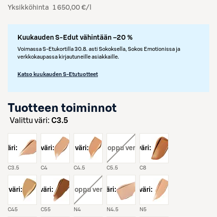
Yksikköhinta
1 650,00 €/l
Kuukauden S-Edut vähintään –20 %
Voimassa S-Etukortilla 30.8. asti Sokoksella, Sokos Emotionissa ja
verkkokaupassa kirjautuneille asiakkaille.
Katso kuukauden S-Etutuotteet
Tuotteen toiminnot
Valittu väri:
C3.5
väri:
väri:
väri:
väri:
, loppu verkosta
väri:
C3.5
C4
C4.5
C5.5
C8
väri:
väri:
väri:
, loppu verkosta
väri:
väri:
C45
C55
N4
N4.5
N5