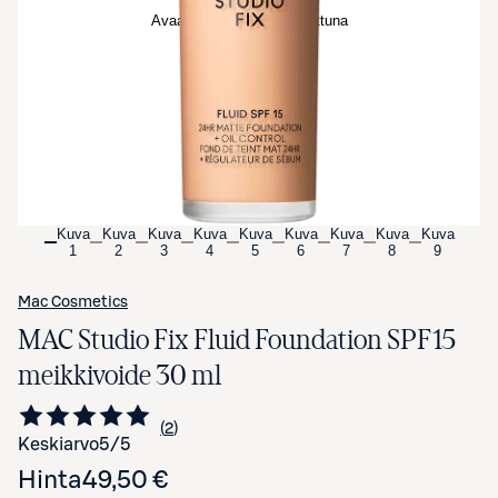
Avaa tuotekuva suurennettuna
Kuva
Kuva
Kuva
Kuva
Kuva
Kuva
Kuva
Kuva
Kuva
1
2
3
4
5
6
7
8
9
Mac Cosmetics
MAC Studio Fix Fluid Foundation SPF15
meikkivoide 30 ml
2
Siirry arvioihin
kappaletta
Keskiarvo
5
/5
Hinta
49,50 €