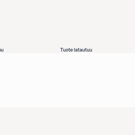
uu
Tuote latautuu