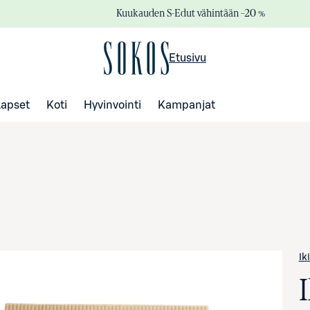
Kuukauden S-Edut vähintään –20 %
Etusivu
Lapset
Koti
Hyvinvointi
Kampanjat
Ik
I