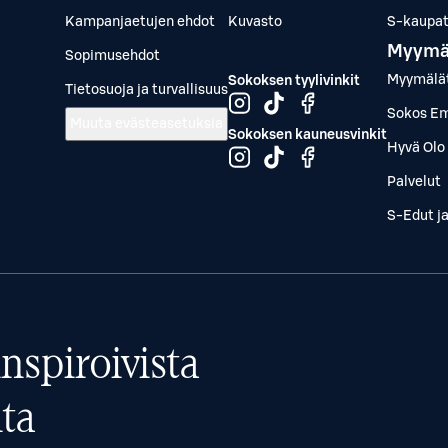
Kampanjaetujen ehdot
Kuvasto
S-kaupat.
Myymä
Sopimusehdot
Myymälä
Sokoksen tyylivinkit
Tietosuoja ja turvallisuus
Sokos Em
Muuta evästeasetuksia
Sokoksen kauneusvinkit
Hyvä Olo 
Palvelut
S-Edut j
nspiroivista
ta