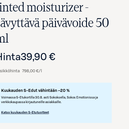
inted moisturizer -
sävyttävä päivävoide 50
ml
Hinta
39,90 €
sikköhinta
798,00 €/l
Avaa tuotekuva suurennettuna
Kuukauden S-Edut vähintään –20 %
Voimassa S-Etukortilla 30.8. asti Sokoksella, Sokos Emotionissa ja
verkkokaupassa kirjautuneille asiakkaille.
Katso kuukauden S-Etutuotteet