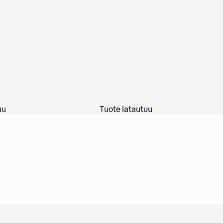
uu
Tuote latautuu