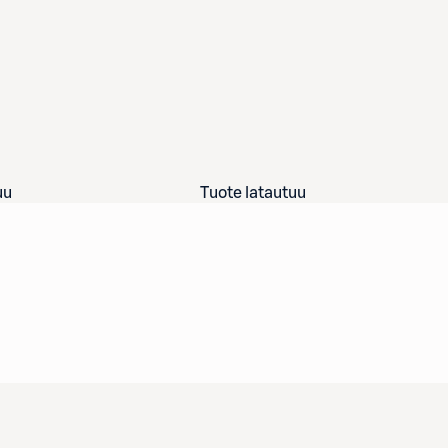
uu
Tuote latautuu