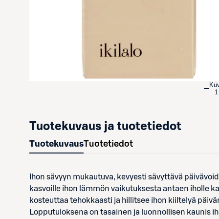
Ku
1
Tuotekuvaus ja tuotetiedot
Tuotekuvaus
Tuotetiedot
Ihon sävyyn mukautuva, kevyesti sävyttävä päivävoide
kasvoille ihon lämmön vaikutuksesta antaen iholle k
kosteuttaa tehokkaasti ja hillitsee ihon kiiltelyä päi
Lopputuloksena on tasainen ja luonnollisen kaunis iho