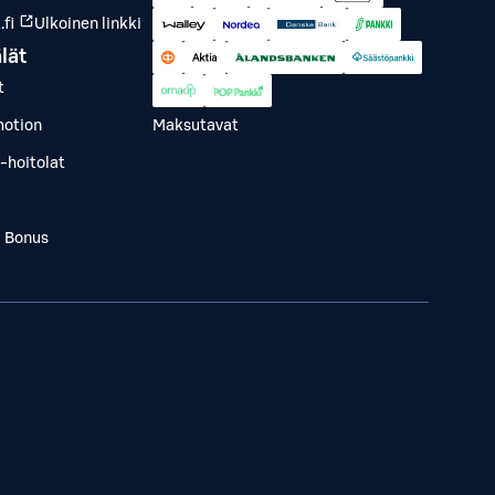
fi
Ulkoinen linkki
lät
t
otion
Maksutavat
-hoitolat
a Bonus