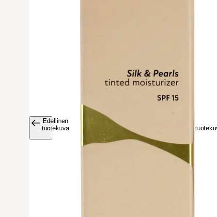
Edellinen
Avaa tuoteku
tuotekuva