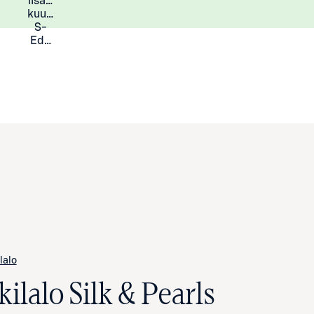
lisää
Lisätietoja
kuukauden
S-
Eduista
ilalo
kilalo Silk & Pearls