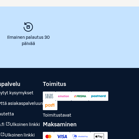
Ilmainen palautus 30
päivää
spalvelu
Toimitus
sytyt kysymykset
yttä asiakaspalveluun
autetta
Toimitustavat
Maksaminen
.fi
Ulkoinen linkki
Ulkoinen linkki