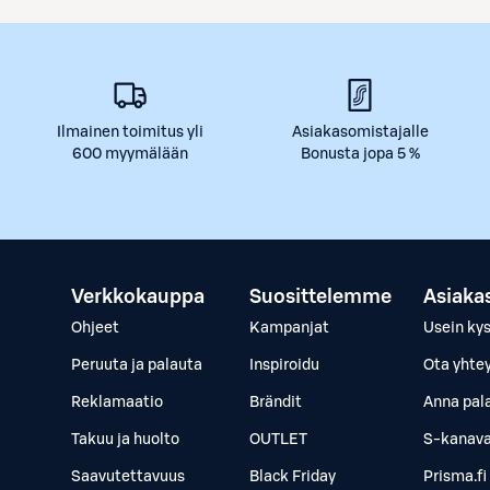
Ilmainen toimitus yli
Asiakasomistajalle
600 myymälään
Bonusta jopa 5 %
Verkkokauppa
Suosittelemme
Asiaka
Ohjeet
Kampanjat
Usein ky
Peruuta ja palauta
Inspiroidu
Ota yhte
Reklamaatio
Brändit
Anna pal
Takuu ja huolto
OUTLET
S-kanava
Saavutettavuus
Black Friday
Prisma.fi