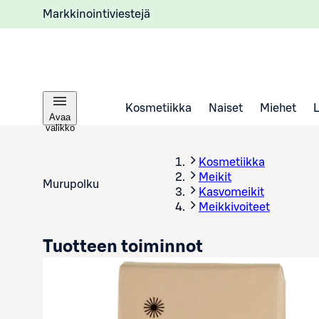
Markkinointiviestejä
Kosmetiikka
Naiset
Miehet
Avaa
valikko
Kosmetiikka
Meikit
Murupolku
Kasvomeikit
Meikkivoiteet
Tuotteen toiminnot