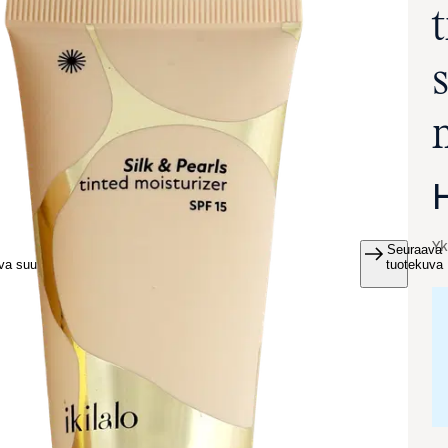
t
Yk
Seuraava
va suurennettuna
tuotekuva