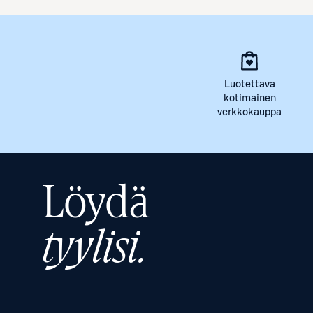
Luotettava
kotimainen
verkkokauppa
Löydä
tyylisi.