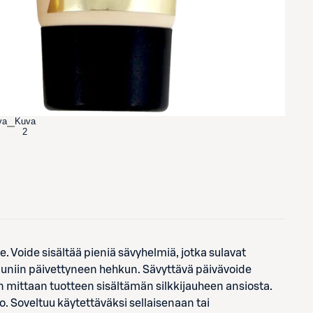
va
Kuva
2
. Voide sisältää pieniä sävyhelmiä, jotka sulavat
auniin päivettyneen hehkun. Sävyttävä päivävoide
vän mittaan tuotteen sisältämän silkkijauheen ansiosta.
. Soveltuu käytettäväksi sellaisenaan tai