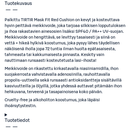
Tuotekuvaus
Palkittu TIRTIR Mask Fit Red Cushion on kevyt ja kosteuttava
hyvin peittävä meikkivoide, joka tarjoaa silkkisen lopputuloksen
ja ihoa rakastavien ainesosien lisäksi SPF40 / PA++ UV-suojan.
Meikkivoide on hengittävä, se levittyy tasaisesti ja siinä on
vettä + hikeä hylkivä koostumus, joka pysyy lähes täydellisen
näköisenä iholla jopa 72 tuntia ilman huolta epätasaisesta,
tahmeasta tai kakkumaisesta pinnasta. Keskity vain
nauttimaan runsaasti kosteutetusta lasi-ihosta!
Meikkivoide on rikastettu kirkastavalla niasiiniamidilla, ihon
suojakerrosta vahvistavalla adenosiinilla, rauhoittavalla
propolis-uutteella sekä runsaasti antioksidantteja sisältävillä
kasviuutteilla ja öljyillä, jotka yhdessä auttavat pitämään ihon
hehkuvana, terveenä ja tasapainoisena koko päivän.
Cruelty-free ja alkoholiton koostumus, joka läpäisi
ihoärsytystestin.
Tuotetiedot