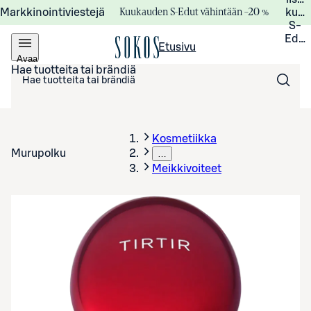
Kuukauden S-Edut vähintään –20 %
Markkinointiviestejä
kuuk
S-
Edui
Etusivu
Avaa
valikko
Hae tuotteita tai brändiä
Kosmetiikka
Murupolku
…
Meikkivoiteet