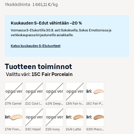
Yksikköhinta
1 661,11 €/kg
Kuukauden S-Edut vähintään –20 %
Voimassa S-Etukortilla 30.8. asti Sokoksella, Sokos Emotionissa ja
verkkokaupassa kirjautuneille asiakkaille.
Katso kuukauden S-Etutuotteet
Tuotteen toiminnot
Valittu väri:
15C Fair Porcelain
i:
, loppu verkosta
väri:
, loppu verkosta
väri:
, loppu verkosta
väri:
, loppu verkosta
väri:
27N Camel
21C Cool Ivory
43N Deep Cocoa
13N Fair Ivory
15C Fair Porcelain
väri:
väri:
, loppu verkosta
väri:
, loppu verkosta
väri:
väri:
17W French Vanilla
33C Hazel
21N Ivory
24N Latte
33N Macchiato