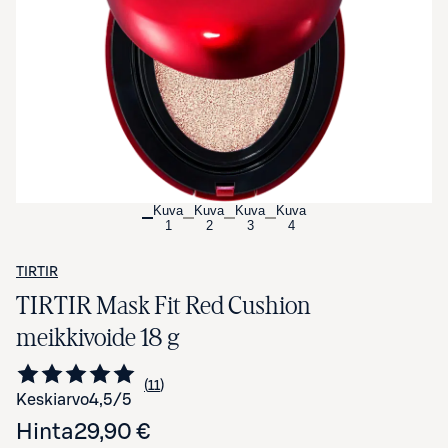
Avaa tuotekuva suurennettuna
Kuva
Kuva
Kuva
Kuva
1
2
3
4
TIRTIR
TIRTIR Mask Fit Red Cushion
meikkivoide 18 g
11
Siirry arvioihin
kappaletta
Keskiarvo
4,5
/5
Hinta
29,90 €