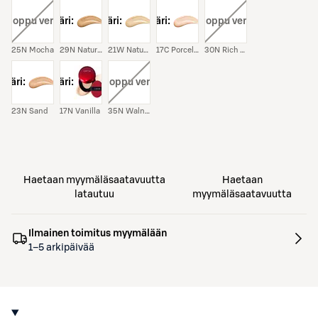
i:
, loppu verkosta
väri:
väri:
väri:
väri:
, loppu verkosta
25N Mocha
29N Natural Beige
21W Natural Ivory
17C Porcelain
30N Rich Honey
väri:
väri:
väri:
, loppu verkosta
23N Sand
17N Vanilla
35N Walnut
Haetaan myymäläsaatavuutta
Haetaan
latautuu
myymäläsaatavuutta
Ilmainen toimitus myymälään
1–5 arkipäivää