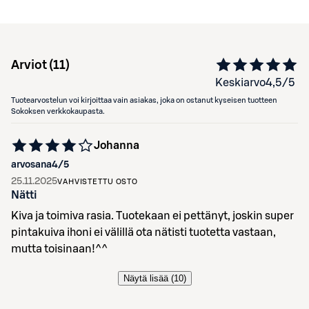
Arviot (
11
)
Keskiarvo
4,5
/5
Tuotearvostelun voi kirjoittaa vain asiakas, joka on ostanut kyseisen tuotteen
Sokoksen verkkokaupasta.
Johanna
arvosana
4
/5
25.11.2025
VAHVISTETTU OSTO
Nätti
Kiva ja toimiva rasia. Tuotekaan ei pettänyt, joskin super
pintakuiva ihoni ei välillä ota nätisti tuotetta vastaan,
mutta toisinaan!^^
Näytä lisää (
10
)