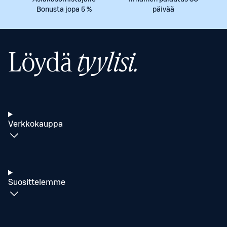
Bonusta jopa 5 %
päivää
Löydä
tyylisi.
Verkkokauppa
Suosittelemme