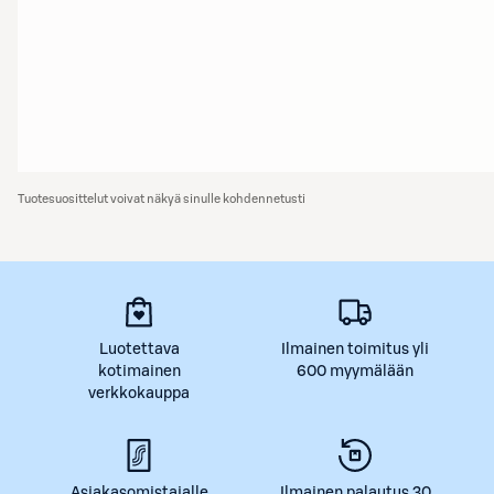
Tuotesuosittelut voivat näkyä sinulle kohdennetusti
Luotettava
Ilmainen toimitus yli
kotimainen
600 myymälään
verkkokauppa
Asiakasomistajalle
Ilmainen palautus 30