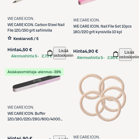
WE CARE ICON.
WE CARE ICON.
WE CARE ICON.
Carbon Steel Nail
WE CARE ICON.
Nail File Set 10pcs
File 120/150 grit safiiriviila
180/220 grit kynsiviila 10 kpl
Keskiarvo
5 / 5
Hinta
4,50 €
Lisää
Hinta
4,90 €
Lisää
ostoskoriin
Alennushinta S-
2,70 €
ostoskoriin
Alennushinta S-
2,95 €
Etukortilla
Etukortilla
Asiakasomistaja-alennus
−39%
WE CARE ICON.
WE CARE ICON.
Buffer
120/180/220/280/600/4000
grit kynsi- ja kiillotusviila
WE CARE ICON.
Hinta
4,90 €