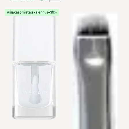
Etukortilla
Asiakasomistaja-alennus
−39%