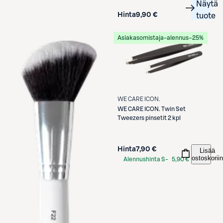
Näytä
Hinta
9,90 €
tuote
Asiakasomistaja-alennus
−25%
WE CARE ICON.
WE CARE ICON.
Twin Set
Tweezers pinsetit 2 kpl
Hinta
7,90 €
Lisää
ostoskoriin
Alennushinta S-
5,90 €
Etukortilla