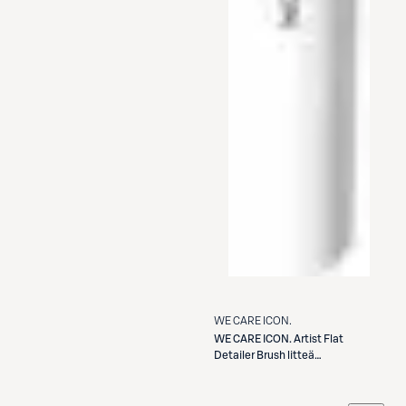
WE CARE ICON.
WE CARE ICON.
Artist Flat
Detailer Brush litteä
tarkkuussivellin E32