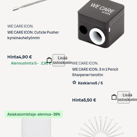
WE CARE ICON.
WE CARE ICON.
Cuticle Pusher
kynsinauhatyönnin
Hinta
4,90 €
Lisää
ostoskoriin
Alennushinta S-
2,95 €
WE CARE ICON.
Etukortilla
WE CARE ICON.
3 in 1 Pencil
Sharpener teroitin
Keskiarvo
5 / 5
Lisää
ostoskoriin
Hinta
5,50 €
Asiakasomistaja-alennus
−39%