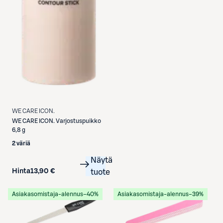
WE CARE ICON.
WE CARE ICON.
Varjostuspuikko
6,8 g
2 väriä
Näytä
Hinta
13,90 €
tuote
Asiakasomistaja-alennus
−40%
Asiakasomistaja-alennus
−39%