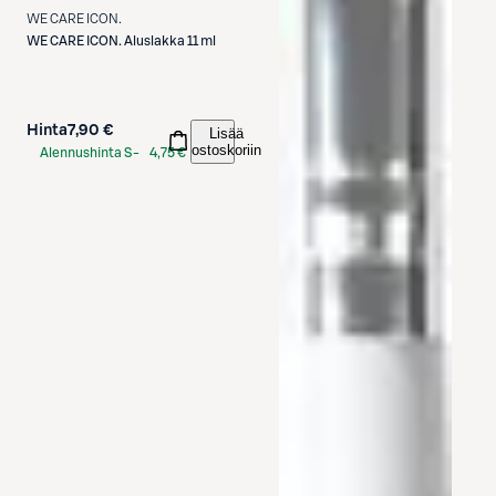
WE CARE ICON.
WE CARE ICON.
Aluslakka 11 ml
Hinta
7,90 €
Lisää
ostoskoriin
Alennushinta S-
4,75 €
Etukortilla