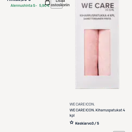
Lisää
ostoskoriin
Alennushinta S-
5,90 €
Etukortilla
WE CARE ICON.
WE CARE ICON.
Kiharruspatukat 4
kpl
Keskiarvo
3 / 5