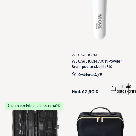
WE CARE ICON.
WE CARE ICON.
Artist Powder
Brush puuterisivellin F10
Keskiarvo
4 / 5
Lisää
ostoskoriin
Hinta
12,90 €
Asiakasomistaja-alennus
−40%