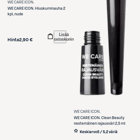
WE CARE ICON.
WE CARE ICON.
Hiuskuminauha 2
kpl, nude
Lisää
ostoskoriin
Hinta
2,90 €
WE CARE ICON.
WE CARE ICON.
Clean Beauty
nestemäinen rajausväri 2,5 ml
Keskiarvo
5 / 5
,
2 väriä