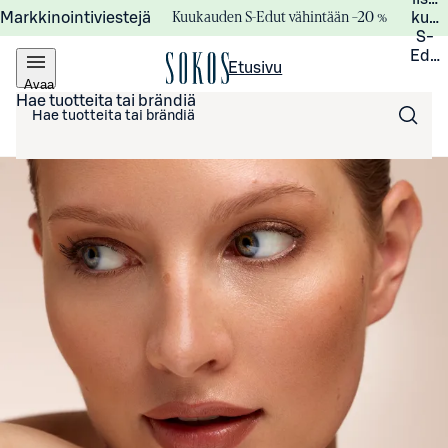
Kuukauden S-Edut vähintään –20 %
Markkinointiviestejä
kuuk
S-
Edui
Etusivu
Avaa
valikko
Hae tuotteita tai brändiä