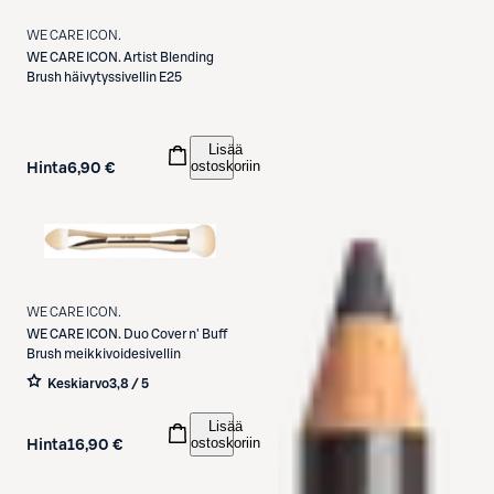
WE CARE ICON.
WE CARE ICON.
Artist Blending
Brush häivytyssivellin E25
Lisää
ostoskoriin
Hinta
6,90 €
WE CARE ICON.
WE CARE ICON.
Duo Cover n' Buff
Brush meikkivoidesivellin
Keskiarvo
3,8 / 5
Lisää
ostoskoriin
Hinta
16,90 €