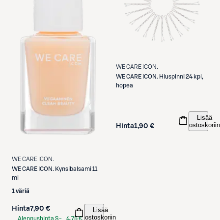
WE CARE ICON.
WE CARE ICON.
Hiuspinni 24 kpl,
hopea
Lisää
ostoskoriin
Hinta
1,90 €
WE CARE ICON.
WE CARE ICON.
Kynsibalsami 11
ml
1 väriä
Hinta
7,90 €
Lisää
ostoskoriin
Alennushinta S-
4,75 €