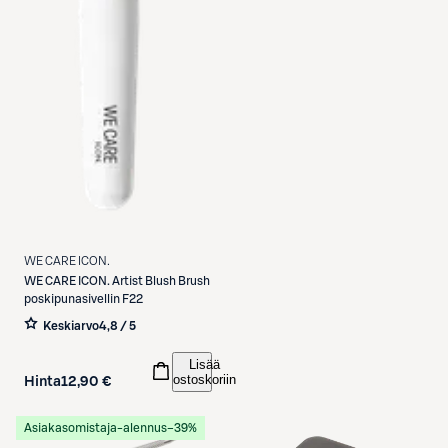
WE CARE ICON.
WE CARE ICON.
Artist Blush Brush
poskipunasivellin F22
Keskiarvo
4,8 / 5
Lisää
ostoskoriin
Hinta
12,90 €
Asiakasomistaja-alennus
−39%