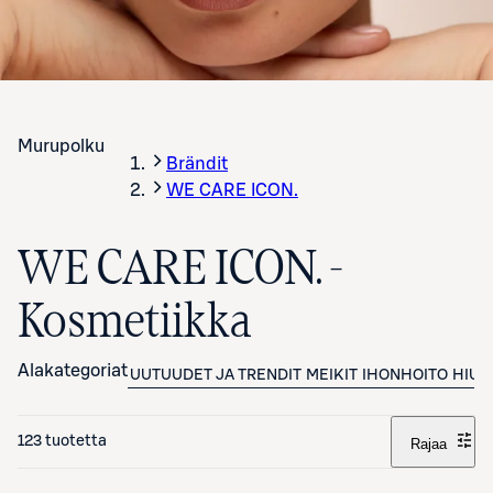
Murupolku
Brändit
WE CARE ICON.
WE CARE ICON. -
Kosmetiikka
Alakategoriat
UUTUUDET JA TRENDIT
MEIKIT
IHONHOITO
HIUK
123 tuotetta
Rajaa