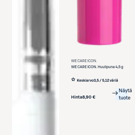
WE CARE ICON.
WE CARE ICON.
Huulipuna 4,5 g
Keskiarvo
3,5 / 5
,
12 väriä
Näytä
Hinta
8,90 €
tuote