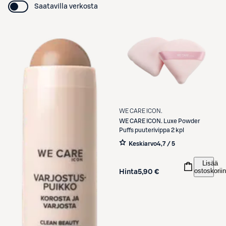
Saatavilla verkosta
WE CARE ICON.
WE CARE ICON.
Luxe Powder
Puffs puuterivippa 2 kpl
Keskiarvo
4,7 / 5
Lisää
ostoskoriin
Hinta
5,90 €