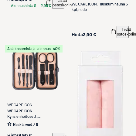
Lisää
WE CARE ICON.
Hiuskuminauha 5
ostoskoriin
Alennushinta S-
2,95 €
kpl, nude
Etukortilla
Lisää
ostoskoriin
Hinta
2,90 €
Asiakasomistaja-alennus
−40%
WE CARE ICON.
WE CARE ICON.
Kynsienhoitosetti,
vaaleanpunainen
Keskiarvo
4 / 5
Hinta
9,90 €