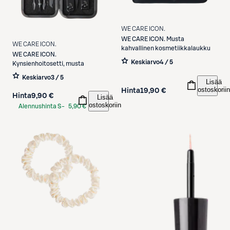
WE CARE ICON.
WE CARE ICON.
Musta
WE CARE ICON.
kahvallinen kosmetiikkalaukku
WE CARE ICON.
Keskiarvo
4 / 5
Kynsienhoitosetti, musta
Keskiarvo
3 / 5
Lisää
ostoskoriin
Hinta
19,90 €
Hinta
9,90 €
Lisää
ostoskoriin
Alennushinta S-
5,90 €
Etukortilla