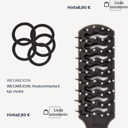
Lisää
ostoskoriin
Hinta
6,90 €
WE CARE ICON.
WE CARE ICON.
Hiuskuminauha 5
kpl, musta
Lisää
ostoskoriin
Hinta
2,90 €