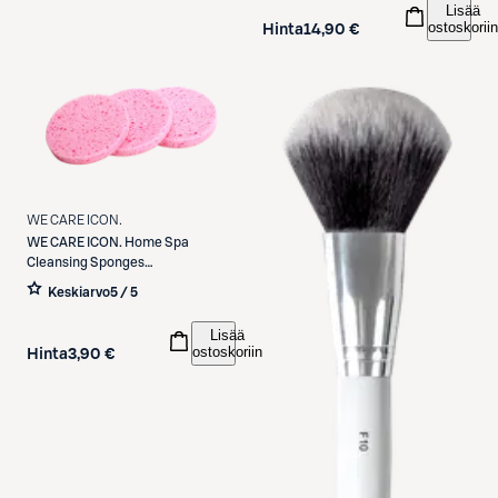
Lisää
ostoskoriin
Hinta
14,90 €
WE CARE ICON.
WE CARE ICON.
Home Spa
Cleansing Sponges
puhdistussieni 3 kpl
Keskiarvo
5 / 5
Lisää
ostoskoriin
Hinta
3,90 €