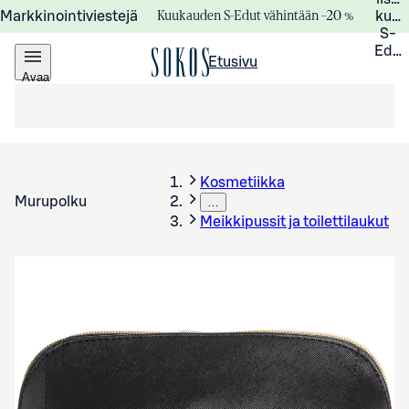
Kuukauden S-Edut vähintään –20 %
Markkinointiviestejä
kuuk
S-
Edui
Etusivu
Avaa
valikko
Kosmetiikka
Murupolku
…
Meikkipussit ja toilettilaukut