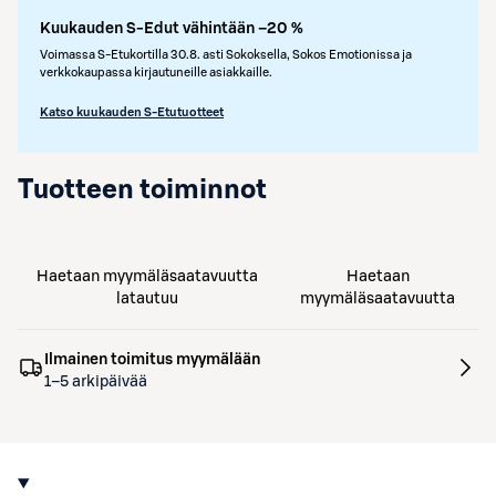
Kuukauden S-Edut vähintään –20 %
Voimassa S-Etukortilla 30.8. asti Sokoksella, Sokos Emotionissa ja
verkkokaupassa kirjautuneille asiakkaille.
Katso kuukauden S-Etutuotteet
Tuotteen toiminnot
Haetaan myymäläsaatavuutta
Haetaan
latautuu
myymäläsaatavuutta
Ilmainen toimitus myymälään
1–5 arkipäivää