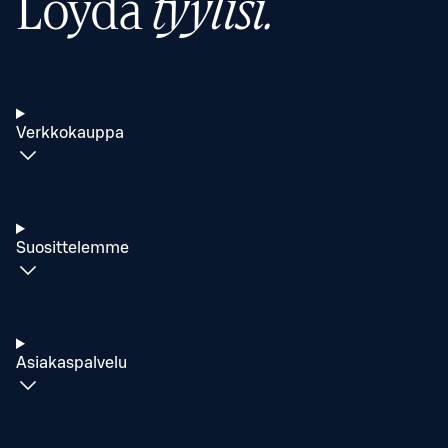
Löydä
tyylisi.
Verkkokauppa
Suosittelemme
Asiakaspalvelu