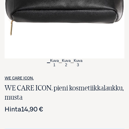
Avaa tuotekuva suurennettuna
Kuva
Kuva
Kuva
1
2
3
WE CARE ICON.
WE CARE ICON. pieni kosmetiikkalaukku,
musta
Hinta
14,90 €