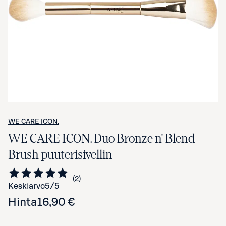
Avaa tuotekuva suurennettuna
WE CARE ICON.
WE CARE ICON. Duo Bronze n' Blend
Brush puuterisivellin
2
Siirry arvioihin
kappaletta
Keskiarvo
5
/5
Hinta
16,90 €