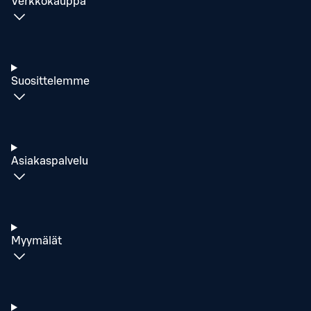
Verkkokauppa
Suosittelemme
Asiakaspalvelu
Myymälät