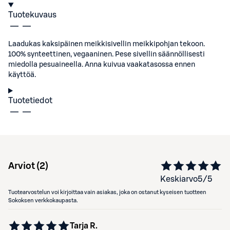
Tuotekuvaus
Laadukas kaksipäinen meikkisivellin meikkipohjan tekoon.
100% synteettinen, vegaaninen. Pese sivellin säännöllisesti
miedolla pesuaineella. Anna kuivua vaakatasossa ennen
käyttöä.
Tuotetiedot
Arviot (
2
)
Keskiarvo
5
/5
Tuotearvostelun voi kirjoittaa vain asiakas, joka on ostanut kyseisen tuotteen
Sokoksen verkkokaupasta.
Tarja R.