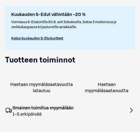
Kuukauden S-Edut vähintään –20 %
Voimassa S-Etukortilla 30.8. asti Sokoksella, Sokos Emotionissa ja
verkkokaupassa kirjautuneille asiakkaille.
Katso kuukauden S-Etutuotteet
Tuotteen toiminnot
Haetaan myymäläsaatavuutta
Haetaan
latautuu
myymäläsaatavuutta
Ilmainen toimitus myymälään
1–5 arkipäivää