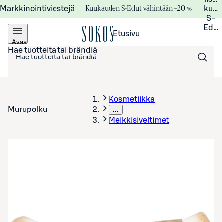
Kuukauden S-Edut vähintään –20 %
Markkinointiviestejä
kuuk
S-
Edui
Etusivu
Avaa
valikko
Hae tuotteita tai brändiä
Kosmetiikka
Murupolku
…
Meikkisiveltimet