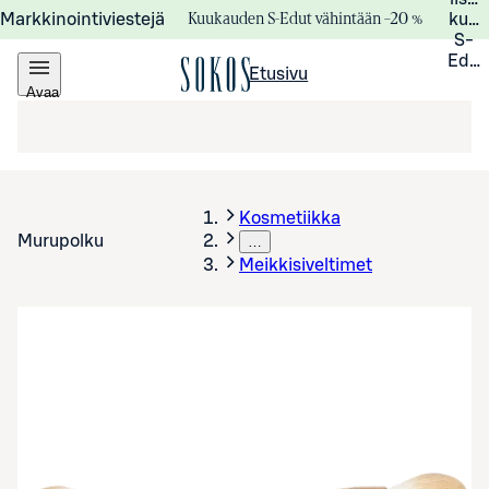
Kuukauden S-Edut vähintään –20 %
Markkinointiviestejä
kuuk
S-
Edui
Etusivu
Avaa
valikko
Kosmetiikka
Murupolku
…
Meikkisiveltimet