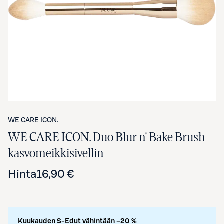
Avaa tuotekuva suurennettuna
WE CARE ICON.
WE CARE ICON. Duo Blur n' Bake Brush
kasvomeikkisivellin
Hinta
16,90 €
Kuukauden S-Edut vähintään –20 %