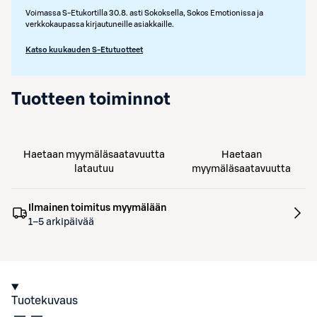
Voimassa S-Etukortilla 30.8. asti Sokoksella, Sokos Emotionissa ja
verkkokaupassa kirjautuneille asiakkaille.
Katso kuukauden S-Etutuotteet
Tuotteen toiminnot
Haetaan myymäläsaatavuutta
Haetaan
latautuu
myymäläsaatavuutta
Ilmainen toimitus myymälään
1–5 arkipäivää
Tuotekuvaus