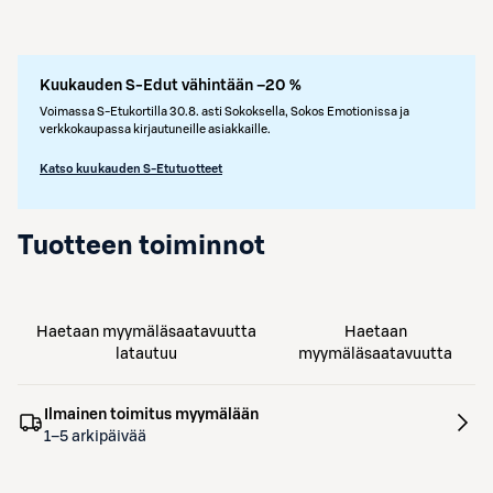
Kuukauden S-Edut vähintään –20 %
Voimassa S-Etukortilla 30.8. asti Sokoksella, Sokos Emotionissa ja
verkkokaupassa kirjautuneille asiakkaille.
Katso kuukauden S-Etutuotteet
Tuotteen toiminnot
Haetaan myymäläsaatavuutta
Haetaan
latautuu
myymäläsaatavuutta
Ilmainen toimitus myymälään
1–5 arkipäivää