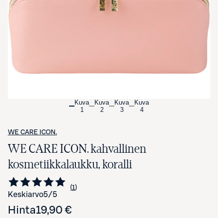
Avaa tuotekuva suurennettuna
Kuva
Kuva
Kuva
Kuva
1
2
3
4
WE CARE ICON.
WE CARE ICON. kahvallinen
kosmetiikkalaukku, koralli
1
Siirry arvioihin
kappale
Keskiarvo
5
/5
Hinta
19,90 €