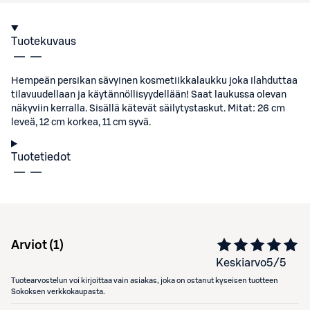
Tuotekuvaus
Hempeän persikan sävyinen kosmetiikkalaukku joka ilahduttaa
tilavuudellaan ja käytännöllisyydellään! Saat laukussa olevan
näkyviin kerralla. Sisällä kätevät säilytystaskut. Mitat: 26 cm
leveä, 12 cm korkea, 11 cm syvä.
Tuotetiedot
Arviot (
1
)
Keskiarvo
5
/5
Tuotearvostelun voi kirjoittaa vain asiakas, joka on ostanut kyseisen tuotteen
Sokoksen verkkokaupasta.