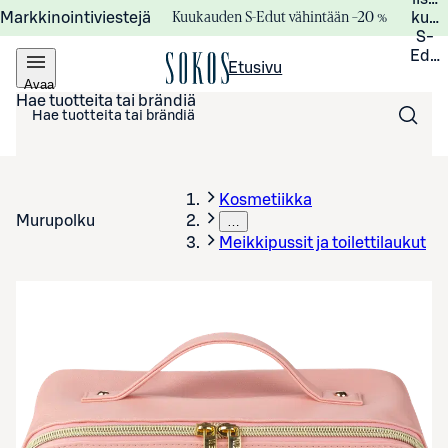
Kuukauden S-Edut vähintään –20 %
Markkinointiviestejä
kuuk
S-
Edui
Etusivu
Avaa
valikko
Hae tuotteita tai brändiä
Kosmetiikka
Murupolku
…
Meikkipussit ja toilettilaukut