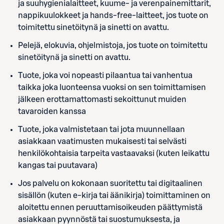
ja suuhygienialaitteet, kuume- ja verenpainemittarit,
nappikuulokkeet ja hands-free-laitteet, jos tuote on
toimitettu sinetöitynä ja sinetti on avattu.
Pelejä, elokuvia, ohjelmistoja, jos tuote on toimitettu
sinetöitynä ja sinetti on avattu.
Tuote, joka voi nopeasti pilaantua tai vanhentua
taikka joka luonteensa vuoksi on sen toimittamisen
jälkeen erottamattomasti sekoittunut muiden
tavaroiden kanssa
Tuote, joka valmistetaan tai jota muunnellaan
asiakkaan vaatimusten mukaisesti tai selvästi
henkilökohtaisia tarpeita vastaavaksi (kuten leikattu
kangas tai puutavara)
Jos palvelu on kokonaan suoritettu tai digitaalinen
sisällön (kuten e-kirja tai äänikirja) toimittaminen on
aloitettu ennen peruuttamisoikeuden päättymistä
asiakkaan pyynnöstä tai suostumuksesta, ja