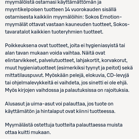
myymälöistä ostamasi käyttämättömän ja
myyntikelpoisen tuotteen 14 vuorokauden sisällä
ostamisesta kaikkiin myymälöihin: Sokos Emotion-
myymälät ottavat vastaan kauneuden tuotteet, Sokos-
tavaratalot kaikkien tuoteryhmien tuotteet​.
Poikkeuksena ovat tuotteet, joita ei hygieniasyistä tai
alan tavan mukaan voida vaihtaa. Näitä ovat
elintarvikkeet, palvelutuotteet, lahjakortit, korvakorut,
muut hygieniatuotteet (esimerkiksi tyynyt ja peitot) sekä
mittatilauspuvut. Myöskään pelejä, elokuvia, CD-levyjä
tai ohjelmalevykkeitä ei vaihdeta, jos sinetti ei ole ehjä.
Myös kirjojen vaihdossa ja palautuksissa on rajoituksia.
Alusasut ja uima-asut voi palauttaa, jos tuote on
käyttämätön ja hintalaput ovat kiinni tuotteessa.
Myymälästä ostettuja tuotteita palauttaessa muista
ottaa kuitti mukaan.