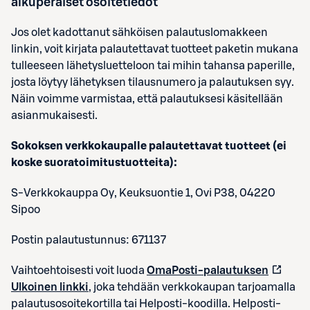
alkuperäiset osoitetiedot
Jos olet kadottanut sähköisen palautuslomakkeen
linkin, voit kirjata palautettavat tuotteet paketin mukana
tulleeseen lähetysluetteloon tai mihin tahansa paperille,
josta löytyy lähetyksen tilausnumero ja palautuksen syy.
Näin voimme varmistaa, että palautuksesi käsitellään
asianmukaisesti.
Sokoksen verkkokaupalle palautettavat tuotteet (ei
koske suoratoimitustuotteita):
S-Verkkokauppa Oy, Keuksuontie 1, Ovi P38, 04220
Sipoo
Postin palautustunnus: 671137
Vaihtoehtoisesti voit luoda
OmaPosti-palautuksen
Ulkoinen linkki
, joka tehdään verkkokaupan tarjoamalla
palautusosoitekortilla tai Helposti-koodilla. Helposti-