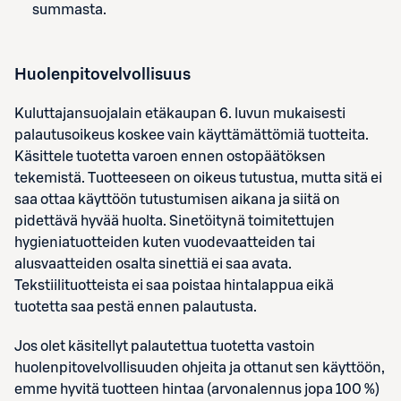
summasta.
Huolenpitovelvollisuus
Kuluttajansuojalain etäkaupan 6. luvun mukaisesti
palautusoikeus koskee vain käyttämättömiä tuotteita.
Käsittele tuotetta varoen ennen ostopäätöksen
tekemistä. Tuotteeseen on oikeus tutustua, mutta sitä ei
saa ottaa käyttöön tutustumisen aikana ja siitä on
pidettävä hyvää huolta. Sinetöitynä toimitettujen
hygieniatuotteiden kuten vuodevaatteiden tai
alusvaatteiden osalta sinettiä ei saa avata.
Tekstiilituotteista ei saa poistaa hintalappua eikä
tuotetta saa pestä ennen palautusta.
Jos olet käsitellyt palautettua tuotetta vastoin
huolenpitovelvollisuuden ohjeita ja ottanut sen käyttöön,
emme hyvitä tuotteen hintaa (arvonalennus jopa 100 %)