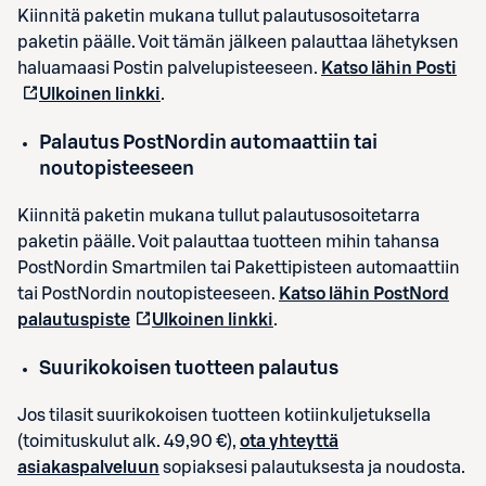
Kiinnitä paketin mukana tullut palautusosoitetarra
paketin päälle. Voit tämän jälkeen palauttaa lähetyksen
haluamaasi Postin palvelupisteeseen.
Katso lähin Posti
Ulkoinen linkki
.
Palautus PostNordin automaattiin tai
noutopisteeseen
Kiinnitä paketin mukana tullut palautusosoitetarra
paketin päälle. Voit palauttaa tuotteen mihin tahansa
PostNordin Smartmilen tai Pakettipisteen automaattiin
tai PostNordin noutopisteeseen.
Katso lähin PostNord
palautuspiste
Ulkoinen linkki
.
Suurikokoisen tuotteen palautus
Jos tilasit suurikokoisen tuotteen kotiinkuljetuksella
(toimituskulut alk. 49,90 €),
ota yhteyttä
asiakaspalveluun
sopiaksesi palautuksesta ja noudosta.