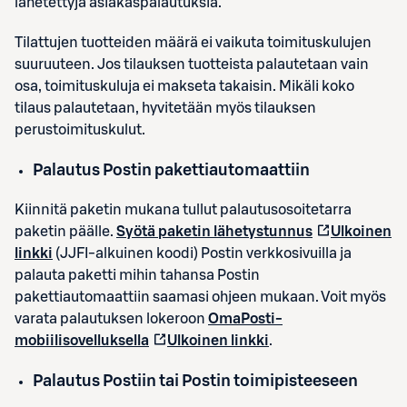
lähetettyjä asiakaspalautuksia.
Tilattujen tuotteiden määrä ei vaikuta toimituskulujen
suuruuteen. Jos tilauksen tuotteista palautetaan vain
osa, toimituskuluja ei makseta takaisin. Mikäli koko
tilaus palautetaan, hyvitetään myös tilauksen
perustoimituskulut.
Palautus Postin pakettiautomaattiin
Kiinnitä paketin mukana tullut palautusosoitetarra
paketin päälle.
Syötä paketin lähetystunnus
Ulkoinen
linkki
(JJFI-alkuinen koodi) Postin verkkosivuilla ja
palauta paketti mihin tahansa Postin
pakettiautomaattiin saamasi ohjeen mukaan. Voit myös
varata palautuksen lokeroon
OmaPosti-
mobiilisovelluksella
Ulkoinen linkki
.
Palautus Postiin tai Postin toimipisteeseen