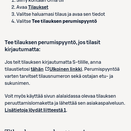
Siirry kohtaan Oma tili
Avaa
Tilaukset
Valitse haluamasi tilaus ja avaa sen tiedot
Valitse
Tee tilauksen perumispyyntö
Tee tilauksen perumispyyntö, jos tilasit
kirjautumatta:
Jos teit tilauksen kirjautumatta S-tilille, anna
tilaustietosi
tähän
Ulkoinen linkki
. Perumispyyntöä
varten tarvitset tilausnumeron sekä ostajan etu- ja
sukunimen.
Voit myös käyttää sivun alalaidassa olevaa tilauksen
peruuttamislomaketta ja lähettää sen asiakaspalveluun.
Lisätietoja löydät liitteestä 1
.