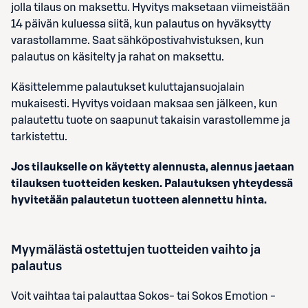
jolla tilaus on maksettu. Hyvitys maksetaan viimeistään
14 päivän kuluessa siitä, kun palautus on hyväksytty
varastollamme. Saat sähköpostivahvistuksen, kun
palautus on käsitelty ja rahat on maksettu.
Käsittelemme palautukset kuluttajansuojalain
mukaisesti. Hyvitys voidaan maksaa sen jälkeen, kun
palautettu tuote on saapunut takaisin varastollemme ja
tarkistettu.
Jos tilaukselle on käytetty alennusta, alennus jaetaan
tilauksen tuotteiden kesken. Palautuksen yhteydessä
hyvitetään palautetun tuotteen alennettu hinta.
Myymälästä ostettujen tuotteiden vaihto ja
palautus
Voit vaihtaa tai palauttaa Sokos- tai Sokos Emotion -