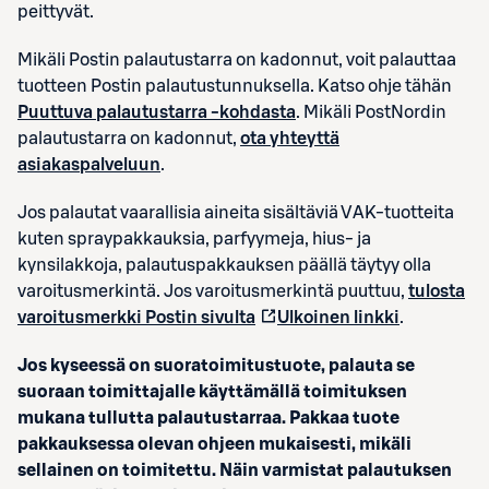
peittyvät.
Mikäli Postin palautustarra on kadonnut, voit palauttaa
tuotteen Postin palautustunnuksella. Katso ohje tähän
Puuttuva palautustarra -kohdasta
. Mikäli PostNordin
palautustarra on kadonnut,
ota yhteyttä
asiakaspalveluun
.
Jos palautat vaarallisia aineita sisältäviä VAK-tuotteita
kuten spraypakkauksia, parfyymeja, hius- ja
kynsilakkoja, palautuspakkauksen päällä täytyy olla
varoitusmerkintä. Jos varoitusmerkintä puuttuu,
tulosta
varoitusmerkki Postin sivulta
Ulkoinen linkki
.
Jos kyseessä on suoratoimitustuote, palauta se
suoraan toimittajalle käyttämällä toimituksen
mukana tullutta palautustarraa. Pakkaa tuote
pakkauksessa olevan ohjeen mukaisesti, mikäli
sellainen on toimitettu. Näin varmistat palautuksen