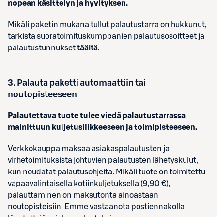
nopean käsittelyn ja hyvityksen.
Mikäli paketin mukana tullut palautustarra on hukkunut,
tarkista suoratoimituskumppanien palautusosoitteet ja
palautustunnukset
täältä
.
3
. Palauta paketti automaattiin tai
noutopisteeseen
Palautettava tuote tulee viedä palautustarrassa
mainittuun kuljetusliikkeeseen ja toimipisteeseen.
Verkkokauppa maksaa asiakaspalautusten ja
virhetoimituksista johtuvien palautusten lähetyskulut,
kun noudatat palautusohjeita. Mikäli tuote on toimitettu
vapaavalintaisella kotiinkuljetuksella (9,90 €),
palauttaminen on maksutonta ainoastaan
noutopisteisiin. Emme vastaanota postiennakolla