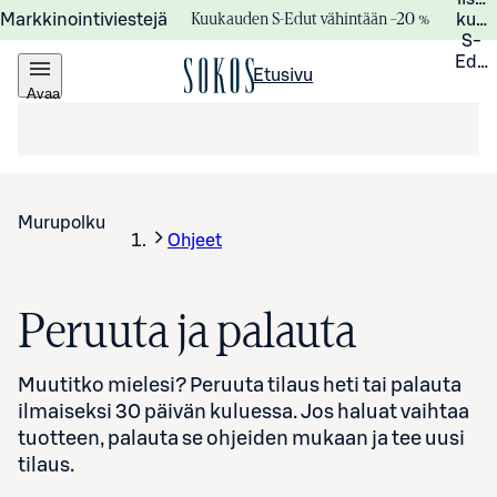
Kuukauden S-Edut vähintään –20 %
Markkinointiviestejä
kuuk
S-
Edui
Etusivu
Avaa
valikko
Murupolku
Ohjeet
Peruuta ja palauta
Muutitko mielesi? Peruuta tilaus heti tai palauta
ilmaiseksi 30 päivän kuluessa. Jos haluat vaihtaa
tuotteen, palauta se ohjeiden mukaan ja tee uusi
tilaus.