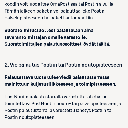
koodin voit luoda itse OmaPostissa tai Postin sivuilla.
Tämän jälkeen paketin voi palauttaa joko Postin
palvelupisteeseen tai pakettiautomaattiin.
Suoratoimitustuotteet palautetaan aina
tavarantoimittajan omalle varastolle.
Suoratoimittajien palautusosoitteet löydät täältä
.
2
. Vie palautus Postiin tai Postin noutopisteeseen
Palautettava tuote tulee viedä palautustarrassa
mainittuun kuljetusliikkeeseen ja toimipisteeseen.
PostNordin palautustarralla varustettu lähetys on
toimitettava PostNordin nouto‑ tai palvelupisteeseen ja
Postin palautustarralla varustettu lähetys Postiin tai
Postin noutopisteeseen.