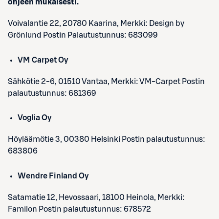
ohjeen mukaisesti.
Voivalantie 22, 20780 Kaarina, Merkki: Design by
Grönlund Postin Palautustunnus: 683099
VM Carpet Oy
Sähkötie 2-6, 01510 Vantaa, Merkki: VM-Carpet Postin
palautustunnus: 681369
Voglia Oy
Höyläämötie 3, 00380 Helsinki Postin palautustunnus:
683806
Wendre Finland Oy
Satamatie 12, Hevossaari, 18100 Heinola, Merkki:
Familon Postin palautustunnus: 678572