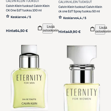
CALVIN KLEIN TUOKSUT
CALVIN KLEIN TUOKSUT
Calvin Klein tuoksut
Calvin Klein
Calvin Klein tuoksut
Calvin Klein
CK One EdT tuoksu 100 ml
ck one EdT Spray tuoksu 50 ml
Keskiarvo
4 / 5
Keskiarvo
4,4 / 5
Lisää
Lisää
ostoskoriin
Hinta
64,50 €
ostoskoriin
Hinta
49,90 €