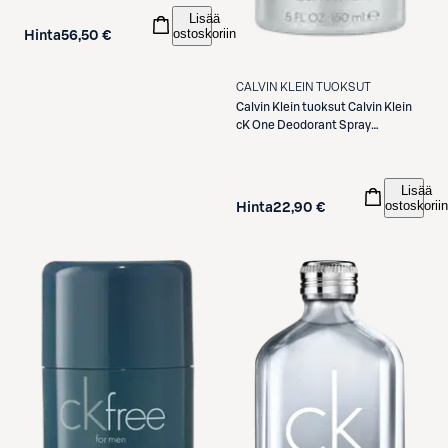
Lisää
ostoskoriin
Hinta
56,50 €
CALVIN KLEIN TUOKSUT
Calvin Klein tuoksut
Calvin Klein
cK One Deodorant Spray
Deodorantdorantti 150 ml
Lisää
ostoskoriin
Hinta
22,90 €