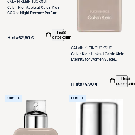
CALVIN KLEIN TUOKSUT
Calvin Klein tuoksut
Calvin Klein
CK One Night Essence Parfum
Intense 50 ml -tuoksu
Lisää
ostoskoriin
Hinta
62,50 €
CALVIN KLEIN TUOKSUT
Calvin Klein tuoksut
Calvin Klein
Eternity for Women Suede
Essence 30 ml -tuoksu
Lisää
ostoskoriin
Hinta
74,90 €
Uutuus
Uutuus