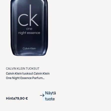
CALVIN KLEIN TUOKSUT
Calvin Klein tuoksut
Calvin Klein
One Night Essence Parfum
Intense 100 ml -tuoksu
Näytä
Hinta
79,90 €
tuote