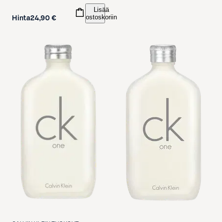
Lisää
ostoskoriin
Hinta
24,90 €