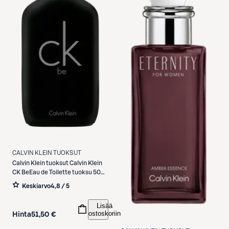
CALVIN KLEIN TUOKSUT
Calvin Klein tuoksut
Calvin Klein
CK BeEau de Toilette tuoksu 50
ml
Keskiarvo
4,8 / 5
Lisää
ostoskoriin
Hinta
51,50 €