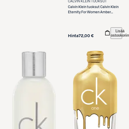
CALVIN KLEIN TUOKSUT
Calvin Klein tuoksut
Calvin Klein
Eternity For Women Amber
Essence Parfum Intense -tuoksu
30 ml
Lisää
ostoskoriin
Hinta
72,00 €