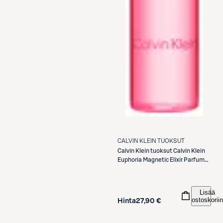
CALVIN KLEIN TUOKSUT
Calvin Klein tuoksut
Calvin Klein
Euphoria Magnetic Elixir Parfum
Intense Women 10 ml
Lisää
ostoskoriin
Hinta
27,90 €