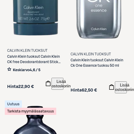
CALVIN KLEIN TUOKSUT
CALVIN KLEIN TUOKSUT
Calvin Klein tuoksut
Calvin Klein
Calvin Klein tuoksut
Calvin Klein
CK free Deodorantdorant Stick
Ck One Essence tuoksu 50 ml
Deodorantdorantti 75 g
Keskiarvo
4,6 / 5
Lisää
Lisää
ostoskoriin
Hinta
22,90 €
ostoskoriin
Hinta
62,50 €
Uutuus
Tarkista myymäläsaatavuus