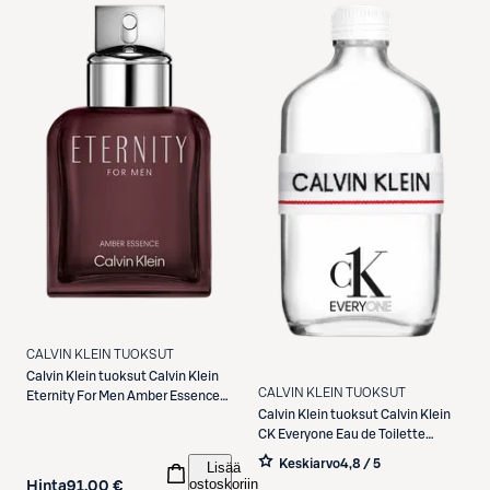
CALVIN KLEIN TUOKSUT
Calvin Klein tuoksut
Calvin Klein
CALVIN KLEIN TUOKSUT
Eternity For Men Amber Essence
Calvin Klein tuoksut
Calvin Klein
Parfum Intense -tuoksu 50 ml
CK Everyone Eau de Toilette
tuoksu 50 ml
Keskiarvo
4,8 / 5
Lisää
ostoskoriin
Hinta
91,00 €