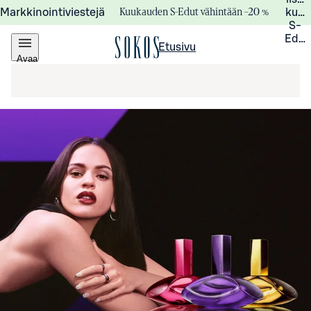
Kuukauden S-Edut vähintään –20 %
Markkinointiviestejä
kuuk
S-
Edui
Etusivu
Avaa
valikko