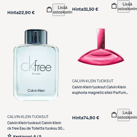
Lisää
Lisää
ostoskoriin
Hinta
31,50 €
ostoskoriin
Hinta
22,90 €
CALVIN KLEIN TUOKSUT
Calvin Klein tuoksut
Calvin Klein
euphoria magnetic elixir Parfum
Intense for Women 30ml -tuoksu
Lisää
CALVIN KLEIN TUOKSUT
ostoskoriin
Hinta
74,90 €
Calvin Klein tuoksut
Calvin Klein
ck free Eau de Toilette tuoksu 30
ml
Keskiarvo
4,6 / 5