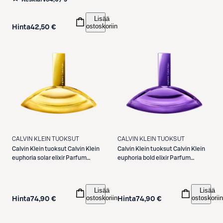
Lisää
ostoskoriin
Hinta
42,50 €
CALVIN KLEIN TUOKSUT
CALVIN KLEIN TUOKSUT
Calvin Klein tuoksut
Calvin Klein
Calvin Klein tuoksut
Calvin Klein
euphoria solar elixir Parfum
euphoria bold elixir Parfum
Intense for Women 30ml -tuoksu
Intense for Women 30ml -tuoksu
Lisää
Lisää
ostoskoriin
ostoskoriin
Hinta
74,90 €
Hinta
74,90 €