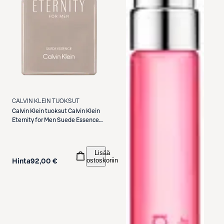
CALVIN KLEIN TUOKSUT
Calvin Klein tuoksut
Calvin Klein
Eternity for Men Suede Essence
50 ml -tuoksu
Lisää
ostoskoriin
Hinta
92,00 €