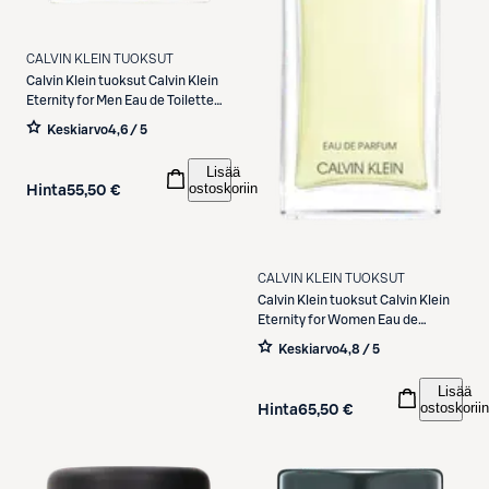
CALVIN KLEIN TUOKSUT
Calvin Klein tuoksut
Calvin Klein
Eternity for Men Eau de Toilette
tuoksu 30 ml
Keskiarvo
4,6 / 5
Lisää
ostoskoriin
Hinta
55,50 €
CALVIN KLEIN TUOKSUT
Calvin Klein tuoksut
Calvin Klein
Eternity for Women Eau de
Parfum tuoksu30 ml
Keskiarvo
4,8 / 5
Lisää
ostoskoriin
Hinta
65,50 €