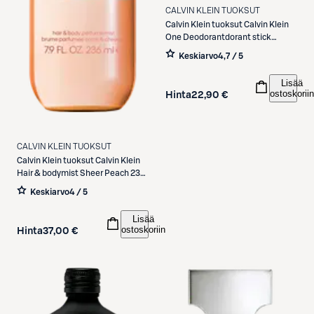
CALVIN KLEIN TUOKSUT
Calvin Klein tuoksut
Calvin Klein
One Deodorantdorant stick
Deodorantdorantti 75 ml
Keskiarvo
4,7 / 5
Lisää
ostoskoriin
Hinta
22,90 €
CALVIN KLEIN TUOKSUT
Calvin Klein tuoksut
Calvin Klein
Hair & bodymist Sheer Peach 236
ml hius- ja vartalotuoksu
Keskiarvo
4 / 5
Lisää
ostoskoriin
Hinta
37,00 €