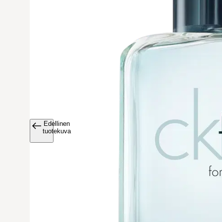
Edellinen
Avaa tuoteku
tuotekuva