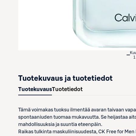
Ku
1
Tuotekuvaus ja tuotetiedot
Tuotekuvaus
Tuotetiedot
Tämä voimakas tuoksu ilmentää avaran taivaan vapaut
spontaaniuden tuomaa mukavuutta. Se heijastaa aito
mahdollisuuksia ja suuntia eteenpäin.
Raikas tulkinta maskuliinisuudesta, CK Free for Men E