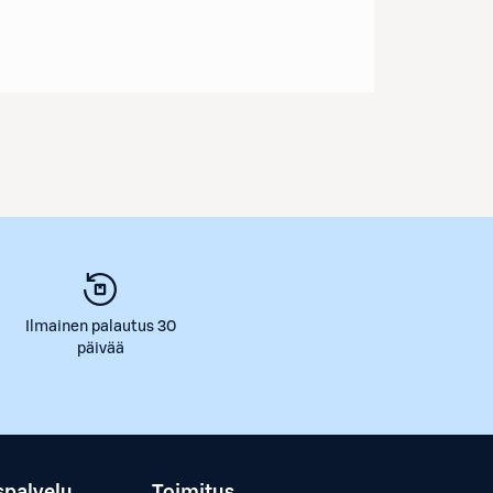
Ilmainen palautus 30
päivää
spalvelu
Toimitus