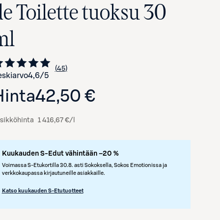
de Toilette tuoksu 30
ml
45
Siirry arvioihin
kappaletta
skiarvo
4,6
/5
Hinta
42,50 €
sikköhinta
1 416,67 €/l
Avaa tuotekuva suurennettuna
Kuukauden S-Edut vähintään –20 %
Voimassa S-Etukortilla 30.8. asti Sokoksella, Sokos Emotionissa ja
verkkokaupassa kirjautuneille asiakkaille.
Katso kuukauden S-Etutuotteet