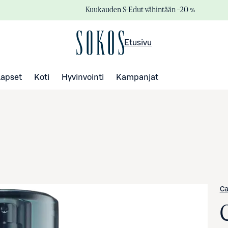
Kuukauden S-Edut vähintään –20 %
Etusivu
Lapset
Koti
Hyvinvointi
Kampanjat
Ca
C