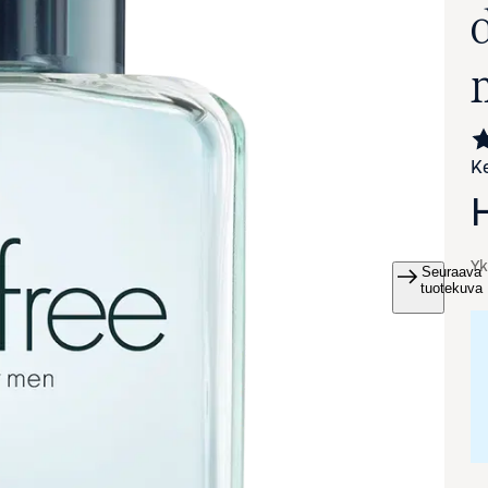
Ke
Yk
Seuraava
va suurennettuna
tuotekuva