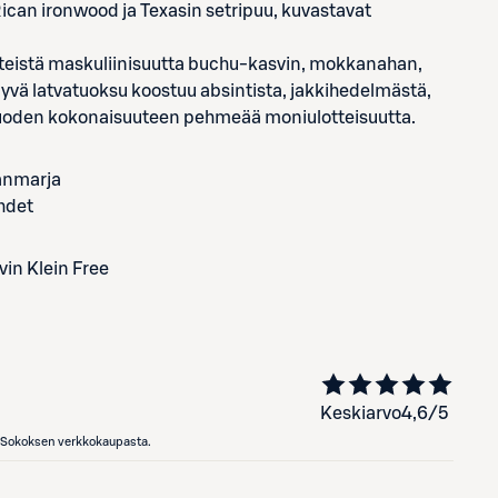
Rican ironwood ja Texasin setripuu, kuvastavat
teistä maskuliinisuutta buchu-kasvin, mokkanahan,
ipyvä latvatuoksu koostuu absintista, jakkihedelmästä,
 tuoden kokonaisuuteen pehmeää moniulotteisuutta.
janmarja
hdet
vin Klein Free
Keskiarvo
4,6
/5
en Sokoksen verkkokaupasta.