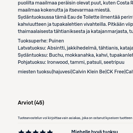
puolilta maailmaa peräisin olevat puut, kuten Costa 
maailmaa kokenutta ja itsevarmaa miestä.
Sydäntuoksussa tämä Eau de Toilette ilmentää perin
kahviuutteen ja tupakalehtien vivahteilla. Pitkään vi
thaimaalaisesta tähtianiksesta ja katajanmarjasta,
Tuoksuperhe: Puinen
Latvatuoksu: Absintti, jakkihedelmä, tähtianis, kata
Sydäntuoksu: Buchu, mokkanahka, kahvi, tupakanle
Pohjatuoksu: Ironwood, tammi, patsuli, seetripuu
miesten tuoksu|hajuvesi|Calvin Klein Be|CK Free|Cal
Arviot (
45
)
Tuotearvostelun voi kirjoittaa vain asiakas, joka on ostanut kyseisen tuotte
Miehelle hyvä tuoksu