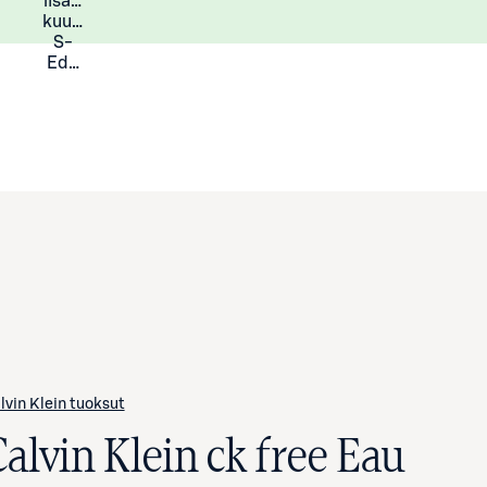
lisää
Lisätietoja
kuukauden
S-
Eduista
lvin Klein tuoksut
alvin Klein ck free Eau