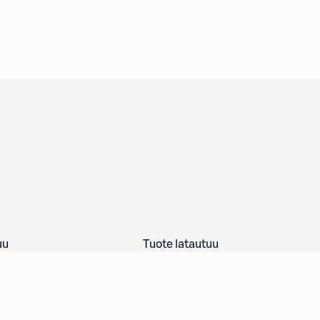
uu
Tuote latautuu