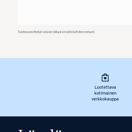
Tuotesuosittelut voivat näkyä sinulle kohdennetusti
Luotettava
kotimainen
verkkokauppa