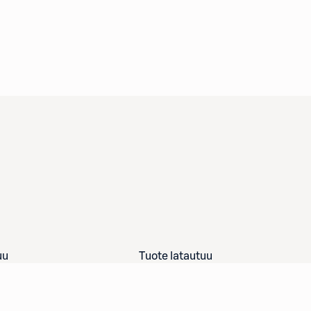
uu
Tuote latautuu