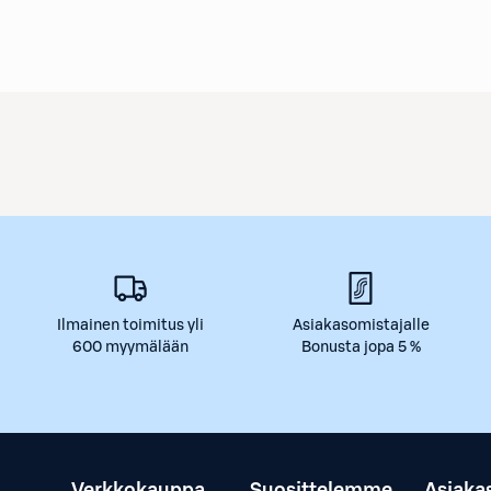
Ilmainen toimitus yli
Asiakasomistajalle
600 myymälään
Bonusta jopa 5 %
Verkkokauppa
Suosittelemme
Asiaka