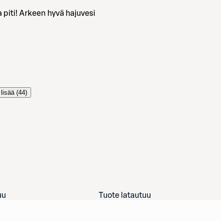
 piti! Arkeen hyvä hajuvesi
lisää (
44
)
uu
Tuote latautuu