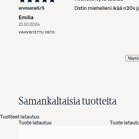
Ostin miehelleni ikää n30v ja
arvosana
5
/5
Emilia
21.10.2024
VAHVISTETTU OSTO
Näytä 
Samankaltaisia tuotteita
Tuotteet latautuu
Tuote latautuu
Tuote lataut