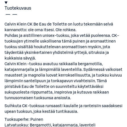
Tuotekuvaus
Calvin Klein CK Be Eau de Toilette on luotu tekemään selvä
kannanotto: ole oma itsesi. Ole rohkea.
Puhdas ja aistillinen unisex-tuoksu, joka vetää puoleensa. CK-
tuoksujen ytimelle uskollisena tämä puinen ja aromaattinen
tuoksu sisältää houkuttelevan aromaattisen myskin, jota
täydentää yksinkertainen yhdistelmä yrttejä, sitruksia ja
kukkaisia sävyjä.
Calvin Klein -tuoksu avautuu raikkaalla bergamotilla,
katajanmarjalla ja lämpimällä laventelilla. Sydämessä valkoiset
mausteet ja magnolia luovat kerroksellisuutta, ja tuoksu kuivuu
lämpimiin santelipuun ja tonkapavun vivahteisiin. Tämä
piristävä Eau de Toilette on suunniteltu käytettäväksi
sukupuolesta riippumatta, inspiroiva ja kutsuva raikkaan
tunnusomaisen tuoksunsa ansiosta.
Suihkuta CK-tuoksua runsaasti kaulalle ja ranteisiin saadaksesi
upean tuoksun, joka kestää tuntikausia.
Tuoksuperhe: Puinen
Latvatuoksu: Bergamotti, katajanmarja, laventeli