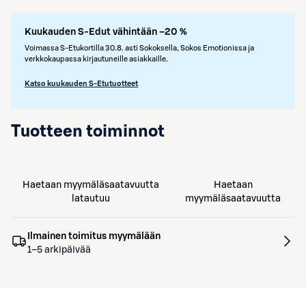
Kuukauden S-Edut vähintään –20 %
Voimassa S-Etukortilla 30.8. asti Sokoksella, Sokos Emotionissa ja
verkkokaupassa kirjautuneille asiakkaille.
Katso kuukauden S-Etutuotteet
Tuotteen toiminnot
Haetaan myymäläsaatavuutta
Haetaan
latautuu
myymäläsaatavuutta
Ilmainen toimitus myymälään
1–5 arkipäivää