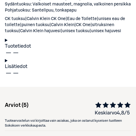
Sydäntuoksu: Valkoiset mausteet, magnolia, valkoinen persikka
Pohjatuoksu: Santelipuu, tonkapapu
CK tuoksu|Calvin Klein CK One|Eau de Toilette|unisex eau de
toilette|puinen tuoksu|Calvin Klein|CK One|sitruksinen
tuoksu|Calvin Klein hajuvesi|unisex tuoksu|unisex hajuvesi
Tuotetiedot
Lisätiedot
Arviot (
5
)
Keskiarvo
4,8
/5
Tuotearvostelun voi kirjoittaa vain asiakas, joka on ostanut kyseisen tuotteen
Sokoksen verkkokaupasta.