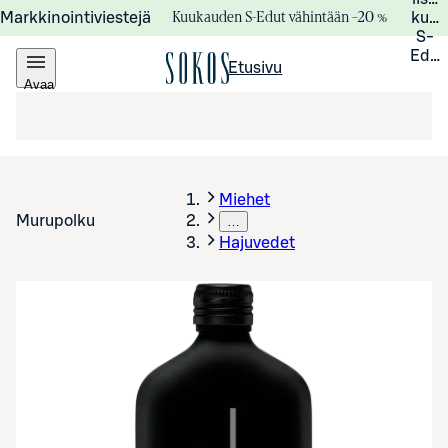
Kuukauden S-Edut vähintään –20 %
Markkinointiviestejä
kuuk
S-
Edui
Etusivu
Avaa
valikko
Miehet
Murupolku
…
Hajuvedet