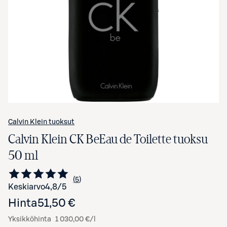
Avaa tuotekuva suurennettuna
Calvin Klein tuoksut
Calvin Klein CK BeEau de Toilette tuoksu
50 ml
5
Siirry arvioihin
kappaletta
Keskiarvo
4,8
/5
Hinta
51,50 €
Yksikköhinta
1 030,00 €/l