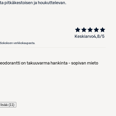
ta pitkäkestoisen ja houkuttelevan.
Keskiarvo
4,8
/5
en Sokoksen verkkokaupasta.
eodorantti on takuuvarma hankinta - sopivan mieto
lisää (
11
)