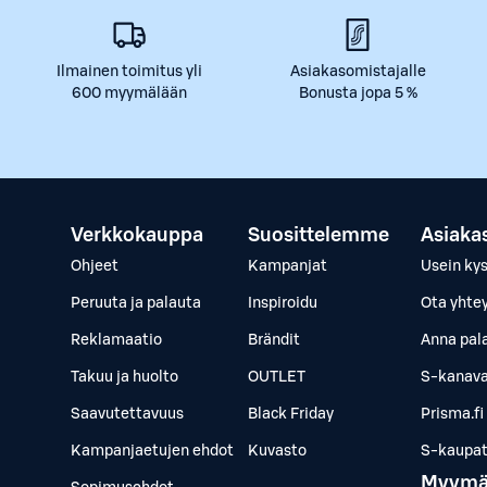
Ilmainen toimitus yli
Asiakasomistajalle
600 myymälään
Bonusta jopa 5 %
Verkkokauppa
Suosittelemme
Asiaka
Ohjeet
Kampanjat
Usein ky
Peruuta ja palauta
Inspiroidu
Ota yhte
Reklamaatio
Brändit
Anna pal
Takuu ja huolto
OUTLET
S-kanava
Saavutettavuus
Black Friday
Prisma.fi
Kampanjaetujen ehdot
Kuvasto
S-kaupat.
Myymä