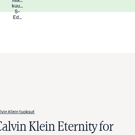
lisää
Lisätietoja
kuukauden
S-
Eduista
lvin Klein tuoksut
alvin Klein Eternity for