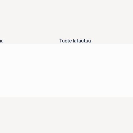
uu
Tuote latautuu