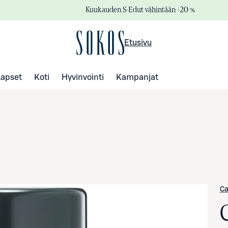
Kuukauden S-Edut vähintään –20 %
Etusivu
Lapset
Koti
Hyvinvointi
Kampanjat
Ca
C