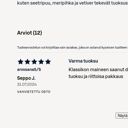
kuten seetripuu, meripihka ja vetiver tekevät tuoksus
Arviot (
12
)
Tuotearvostelun voi kirjoittaa vain asiakas, joka on ostanut kyseisen tuotte
Varma tuoksu
Klassikon maineen saanut d
arvosana
5
/5
tuoksu ja riittoisa pakkaus
Seppo J.
31.07.2024
VAHVISTETTU OSTO
Näytä 