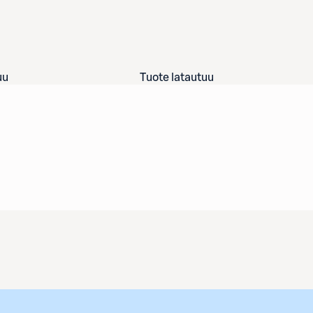
uu
Tuote latautuu