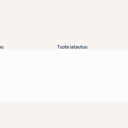
uu
Tuote latautuu