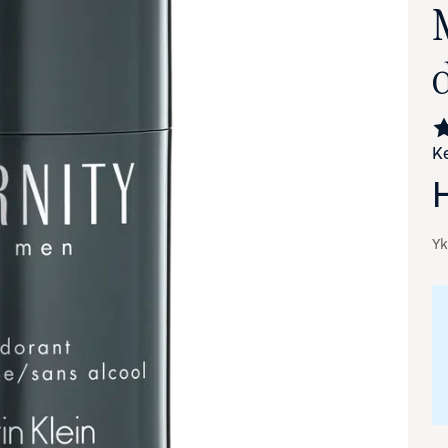
Ke
Yk
va suurennettuna