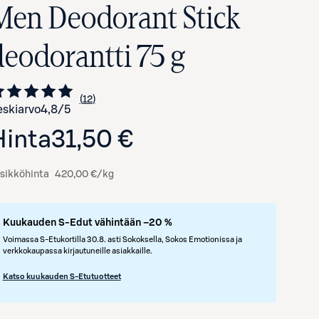
Men Deodorant Stick
deodorantti 75 g
12
Siirry arvioihin
kappaletta
skiarvo
4,8
/5
Hinta
31,50 €
sikköhinta
420,00 €/kg
Kuukauden S-Edut vähintään –20 %
Voimassa S-Etukortilla 30.8. asti Sokoksella, Sokos Emotionissa ja
verkkokaupassa kirjautuneille asiakkaille.
Katso kuukauden S-Etutuotteet