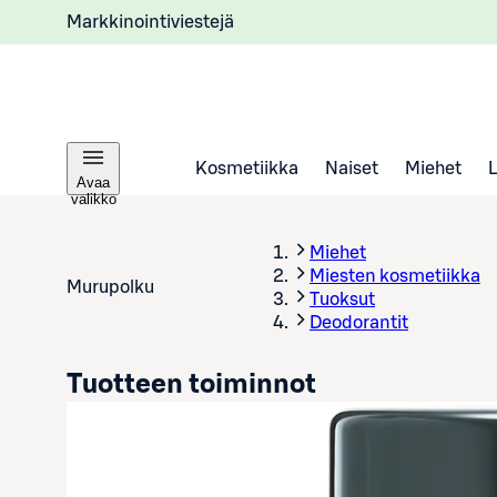
Markkinointiviestejä
Kosmetiikka
Naiset
Miehet
Avaa
valikko
Miehet
Miesten kosmetiikka
Murupolku
Tuoksut
Deodorantit
Tuotteen toiminnot