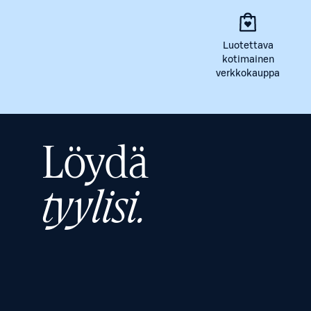
Luotettava
kotimainen
verkkokauppa
Löydä
tyylisi.