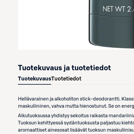
Tuotekuvaus ja tuotetiedot
Tuotekuvaus
Tuotetiedot
Hellävarainen ja alkoholiton stick-deodorantti. Klass
maskuliininen, vahva mutta hienostunut. Se on energ
Alkutuoksussa yhdistyy sekoitus raikasta mandariinia,
Tuoksun kehittyessä sydäntuoksusta paljastuu kiehto
aromaattiset ainesosat lisäävät tuoksun maskuliinis