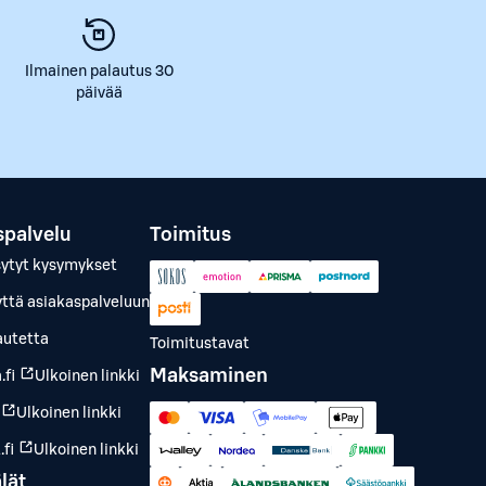
Ilmainen palautus 30
päivää
spalvelu
Toimitus
sytyt kysymykset
yttä asiakaspalveluun
autetta
Toimitustavat
Maksaminen
.fi
Ulkoinen linkki
Ulkoinen linkki
fi
Ulkoinen linkki
lät