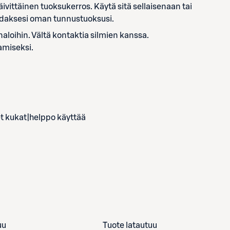
ivittäinen tuoksukerros. Käytä sitä sellaisenaan tai
odaksesi oman tunnustuoksusi.
inaloihin. Vältä kontaktia silmien kanssa.
amiseksi.
t kukat|helppo käyttää
uu
Tuote latautuu