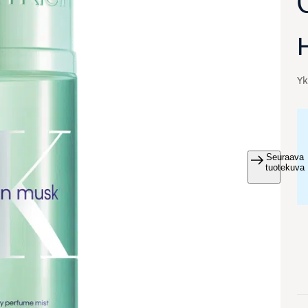
Yk
Seuraava
va suurennettuna
tuotekuva