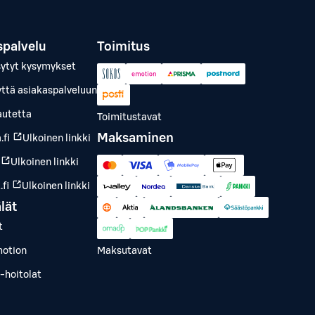
spalvelu
Toimitus
sytyt kysymykset
yttä asiakaspalveluun
autetta
Toimitustavat
Maksaminen
.fi
Ulkoinen linkki
Ulkoinen linkki
fi
Ulkoinen linkki
lät
t
otion
Maksutavat
-hoitolat