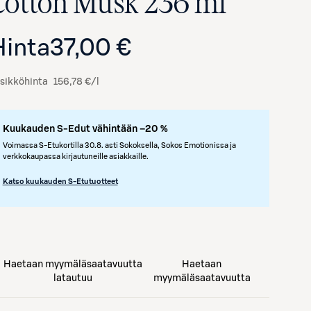
Cotton Musk 236 ml
Hinta
37,00 €
sikköhinta
156,78 €/l
Kuukauden S-Edut vähintään –20 %
Voimassa S-Etukortilla 30.8. asti Sokoksella, Sokos Emotionissa ja
verkkokaupassa kirjautuneille asiakkaille.
Avaa tuotekuva suurennettuna
Katso kuukauden S-Etutuotteet
Haetaan myymäläsaatavuutta
Haetaan
latautuu
myymäläsaatavuutta