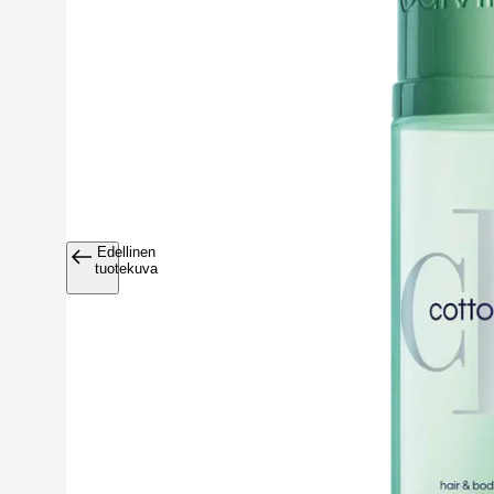
Edellinen
Avaa tuoteku
tuotekuva