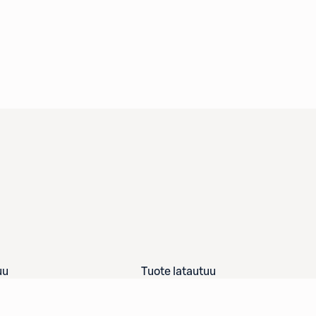
uu
Tuote latautuu