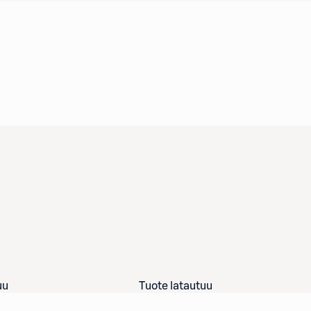
uu
Tuote latautuu