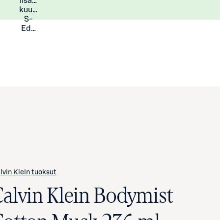
lisää
Lisätietoja
kuukauden
S-
Eduista
lvin Klein tuoksut
Calvin Klein Bodymist