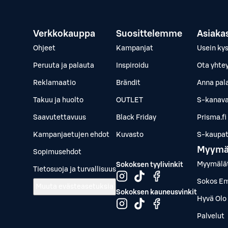
Verkkokauppa
Suosittelemme
Asiaka
Ohjeet
Kampanjat
Usein ky
Peruuta ja palauta
Inspiroidu
Ota yhte
Reklamaatio
Brändit
Anna pal
Takuu ja huolto
OUTLET
S-kanava
Saavutettavuus
Black Friday
Prisma.fi
Kampanjaetujen ehdot
Kuvasto
S-kaupat.
Myymä
Sopimusehdot
Myymälä
Sokoksen tyylivinkit
Tietosuoja ja turvallisuus
Sokos Em
Muuta evästeasetuksia
Sokoksen kauneusvinkit
Hyvä Olo 
Palvelut