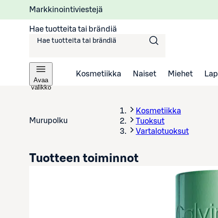
Markkinointiviestejä
Hae tuotteita tai brändiä
Kosmetiikka
Naiset
Miehet
Lap
Avaa
valikko
Kosmetiikka
Murupolku
Tuoksut
Vartalotuoksut
Tuotteen toiminnot