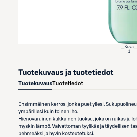
Kuva
1
Tuotekuvaus ja tuotetiedot
Tuotekuvaus
Tuotetiedot
Ensimmäinen kerros, jonka puet yllesi. Sukupuolineutr
ympärillesi kuin toinen iho.
Hienovarainen kukkainen tuoksu, joka on raikas ja lohd
myskin lämpö. Vaivattoman tyylikäs ja täydellisen t
pehmeäksi ja hyvin kosteutetuksi.