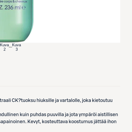
Kuva
Kuva
2
3
aali CK?tuoksu hiuksille ja vartalolle, joka kietoutuu
ullinen kuin puhdas puuvilla ja jota ympäröi aistillisen
asapainoinen. Kevyt, kosteuttava koostumus jättää ihon