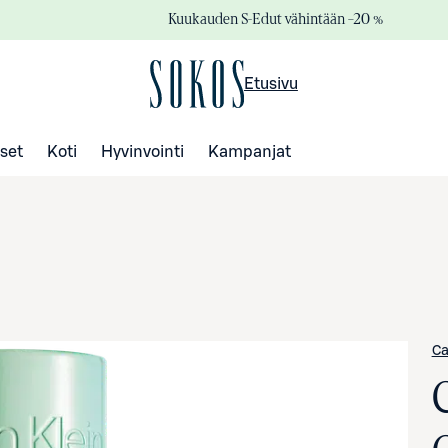
Kuukauden S-Edut vähintään –20 %
Etusivu
set
Koti
Hyvinvointi
Kampanjat
Ca