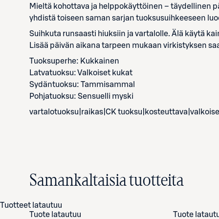
Mieltä kohottava ja helppokäyttöinen – täydellinen pä
yhdistä toiseen saman sarjan tuoksusuihkeeseen lu
Suihkuta runsaasti hiuksiin ja vartalolle. Älä käytä ka
Lisää päivän aikana tarpeen mukaan virkistyksen sa
Tuoksuperhe: Kukkainen
Latvatuoksu: Valkoiset kukat
Sydäntuoksu: Tammisammal
Pohjatuoksu: Sensuelli myski
vartalotuoksu|raikas|CK tuoksu|kosteuttava|valkoise
Samankaltaisia tuotteita
Tuotteet latautuu
Tuote latautuu
Tuote lataut