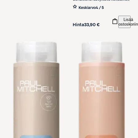
200 ml
Keskiarvo
4 / 5
Lisää
ostoskoriin
Hinta
33,90 €