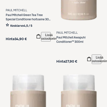
PAUL MITCHELL
Paul Mitchell
Green Tea Tree
Special Conditioner hoitoaine 300
ml
Keskiarvo
4,5 / 5
PAUL MITCHELL
Lisää
Paul Mitchell
Awapuhi
ostoskoriin
Hinta
34,90 €
Conditioner™ 300ml
Lisää
ostoskoriin
Hinta
27,90 €