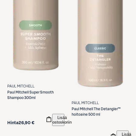
PAUL MITCHELL
Paul Mitchell
Super Smooth
Shampoo 300ml
PAUL MITCHELL
Paul Mitchell
The Detangler™
hoitoaine 500 ml
Lisää
ostoskoriin
Hinta
26,90 €
Lisää