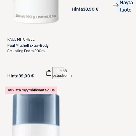
Näytä
Hinta
38,90 €
tuote
PAUL MITCHELL
Paul Mitchell
Extra-Body
Sculpting Foam 200ml
Lisää
ostoskoriin
Hinta
39,90 €
Tarkista myymäläsaatavuus