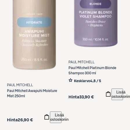
PAUL MITCHELL
Paul Mitchell
Platinum Blonde
Shampoo 300 ml
Keskiarvo
4,8 / 5
PAUL MITCHELL
Paul Mitchell
Awapuhi Moisture
Lisää
ostoskoriin
Mist 250ml
Hinta
33,90 €
Lisää
ostoskoriin
Hinta
26,90 €