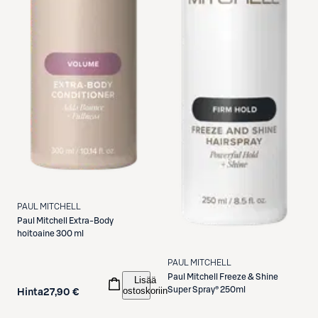
PAUL MITCHELL
Paul Mitchell
Extra-Body
hoitoaine 300 ml
PAUL MITCHELL
Paul Mitchell
Freeze & Shine
Lisää
ostoskoriin
Super Spray® 250ml
Hinta
27,90 €