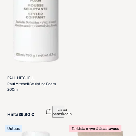
PAUL MITCHELL
Paul Mitchell
Sculpting Foam
200ml
Lisää
ostoskoriin
Hinta
39,90 €
Uutuus
Tarkista myymäläsaatavuus