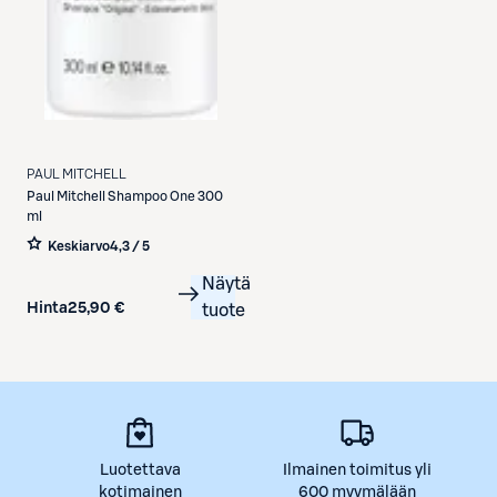
PAUL MITCHELL
Paul Mitchell
Shampoo One 300
ml
Keskiarvo
4,3 / 5
Näytä
Hinta
25,90 €
tuote
Luotettava
Ilmainen toimitus yli
kotimainen
600 myymälään