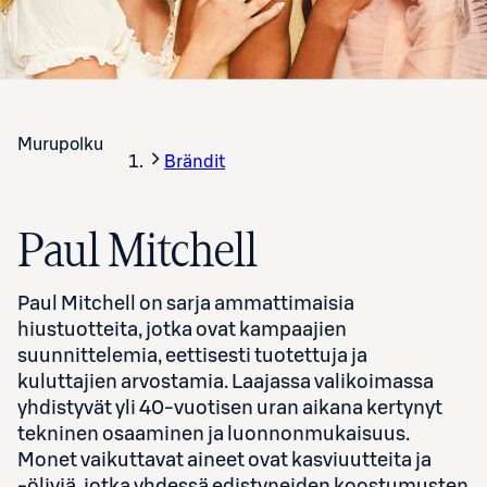
Murupolku
Brändit
Paul Mitchell
Paul Mitchell on sarja ammattimaisia
hiustuotteita, jotka ovat kampaajien
suunnittelemia, eettisesti tuotettuja ja
kuluttajien arvostamia. Laajassa valikoimassa
yhdistyvät yli 40-vuotisen uran aikana kertynyt
tekninen osaaminen ja luonnonmukaisuus.
Monet vaikuttavat aineet ovat kasviuutteita ja
-öljyjä, jotka yhdessä edistyneiden koostumusten