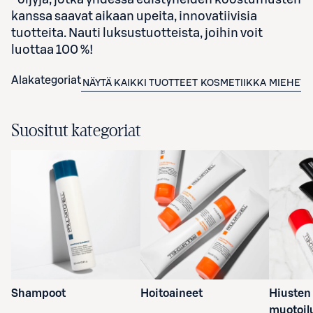
kanssa saavat aikaan upeita, innovatiivisia
tuotteita. Nauti luksustuotteista, joihin voit
luottaa 100 %!
Alakategoriat
NÄYTÄ KAIKKI TUOTTEET
KOSMETIIKKA
MIEHET
Suositut kategoriat
Shampoot
Hoitoaineet
Hiusten
muotoil