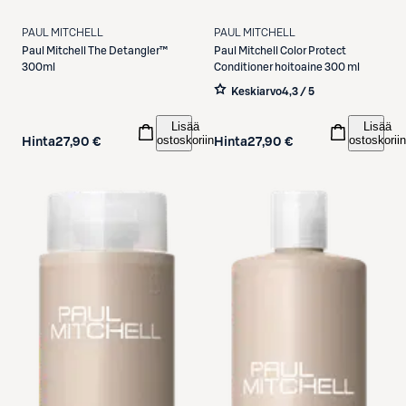
PAUL MITCHELL
PAUL MITCHELL
Paul Mitchell
The Detangler™
Paul Mitchell
Color Protect
300ml
Conditioner hoitoaine 300 ml
Keskiarvo
4,3 / 5
Lisää
Lisää
ostoskoriin
ostoskoriin
Hinta
27,90 €
Hinta
27,90 €