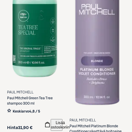
PAUL MITCHELL
Paul Mitchell
Green Tea Tree
shampoo 300 ml
Keskiarvo
4,8 / 5
PAUL MITCHELL
Lisää
Paul Mitchell
Platinum Blonde
ostoskoriin
Hinta
31,90 €
Conditioner sävyttävä hoitoaine