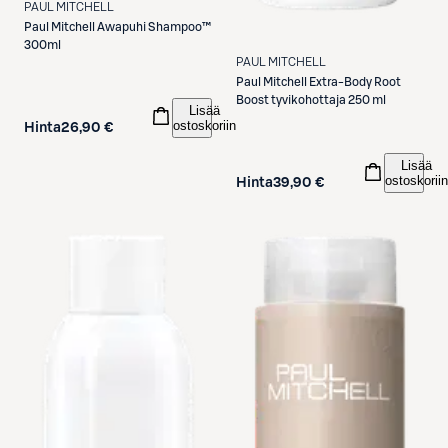
PAUL MITCHELL
Paul Mitchell
Awapuhi Shampoo™
300ml
PAUL MITCHELL
Paul Mitchell
Extra-Body Root
Boost tyvikohottaja 250 ml
Lisää
ostoskoriin
Hinta
26,90 €
Lisää
ostoskoriin
Hinta
39,90 €