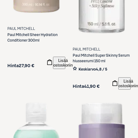
PAUL MITCHELL
Paul Mitchell
Sheer Hydration
Conditioner 300ml
PAUL MITCHELL
Paul Mitchell
Super Skinny Serum
Lisää
hiusseerumi 150 ml
ostoskoriin
Hinta
27,90 €
Keskiarvo
4,8 / 5
Lisää
ostoskoriin
Hinta
41,90 €