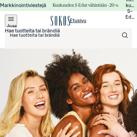
Kuukauden S-Edut vähintään –20 %
Markkinointiviestejä
kuuk
S-
Edui
Etusivu
Avaa
valikko
Hae tuotteita tai brändiä