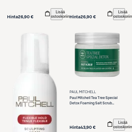
Lisää
Lisää
ostoskoriin
ostoskoriin
Hinta
26,90 €
Hinta
26,90 €
PAUL MITCHELL
Paul Mitchell
Tea Tree Special
Detox Foaming Salt Scrub
kuorinta-aine 184 g
Lisää
ostoskoriin
Hinta
43,90 €