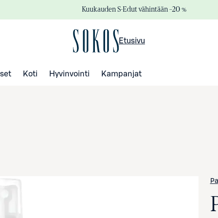
Kuukauden S-Edut vähintään –20 %
Etusivu
set
Koti
Hyvinvointi
Kampanjat
Pa