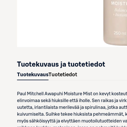
Tuotekuvaus ja tuotetiedot
Tuotekuvaus
Tuotetiedot
Paul Mitchell Awapuhi Moisture Mist on kevyt kosteut
elinvoimaa sekä hiuksille että iholle. Sen raikas ja vi
uutetta, irlantilaista merilevää ja spirulinaa, jotka 
kuivumiselta. Suihke tekee hiuksista pehmeämmät, k
myös sähköisyyttä ja elvyttäen muotoilutuotteiden v