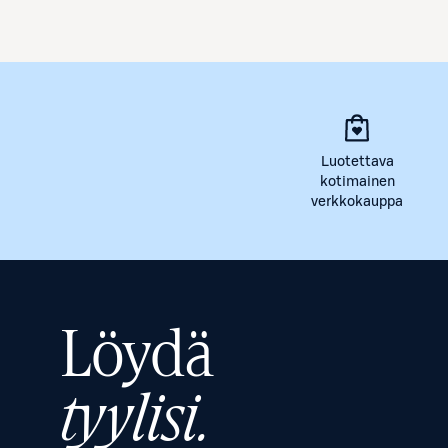
Luotettava
kotimainen
verkkokauppa
Löydä
tyylisi.