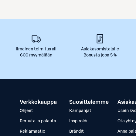
Ilmainen toimitus yli
Asiakasomistajalle
600 myymälään
Bonusta jopa 5 %
Verkkokauppa
Suosittelemme
Asiaka
Ohjeet
Kampanjat
Usein ky
Peruuta ja palauta
Inspiroidu
Ota yhte
Reklamaatio
Brändit
Anna pal