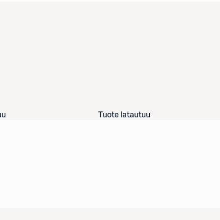
uu
Tuote latautuu