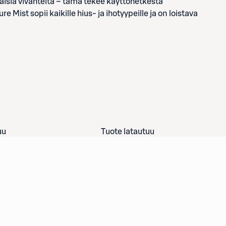
isia vivahteita – tämä tekee käyttöhetkestä
 Mist sopii kaikille hius- ja ihotyypeille ja on loistava
uu
Tuote latautuu