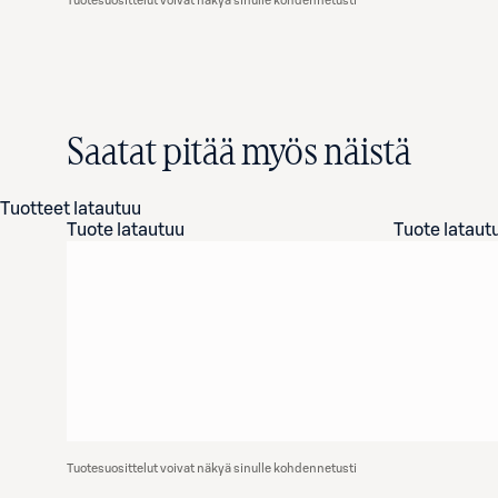
Tuotesuosittelut voivat näkyä sinulle kohdennetusti
Saatat pitää myös näistä
Tuotteet latautuu
Tuote latautuu
Tuote lataut
Tuotesuosittelut voivat näkyä sinulle kohdennetusti