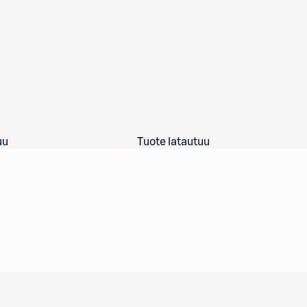
uu
Tuote latautuu