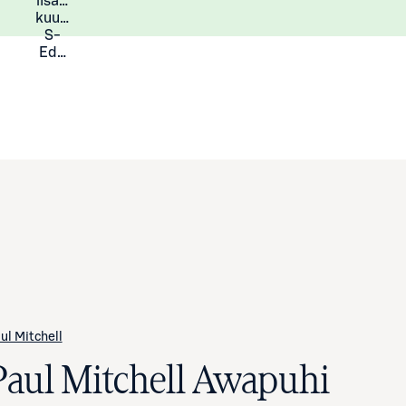
lisää
Lisätietoja
kuukauden
S-
Eduista
ul Mitchell
Paul Mitchell Awapuhi