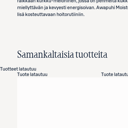
raikkaan kurkku-meloninen, jossa on pehmeitä kukka
miellyttävän ja kevyesti energisoivan. Awapuhi Moisture
lisä kosteuttavaan hoitorutiiniin.
Samankaltaisia tuotteita
Tuotteet latautuu
Tuote latautuu
Tuote lataut