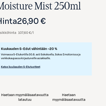
Moisture Mist 250ml
Hinta
26,90 €
sikköhinta
107,60 €/l
Kuukauden S-Edut vähintään –20 %
Voimassa S-Etukortilla 30.8. asti Sokoksella, Sokos Emotionissa ja
verkkokaupassa kirjautuneille asiakkaille.
Katso kuukauden S-Etutuotteet
Haetaan myymäläsaatavuutta
Haetaan
latautuu
myymäläsaatavuutta