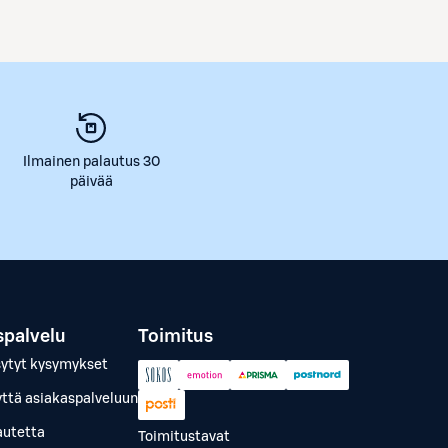
Ilmainen palautus 30
päivää
spalvelu
Toimitus
sytyt kysymykset
yttä asiakaspalveluun
autetta
Toimitustavat