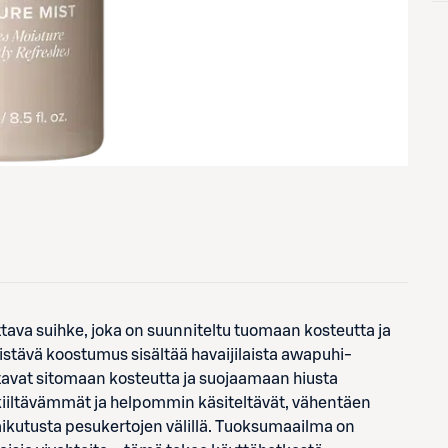
tava suihke, joka on suunniteltu tuomaan kosteutta ja
rkistävä koostumus sisältää havaijilaista awapuhi-
auttavat sitomaan kosteutta ja suojaamaan hiusta
iiltävämmät ja helpommin käsiteltävät, vähentäen
aikutusta pesukertojen välillä. Tuoksumaailma on