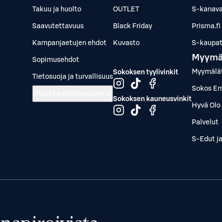
Takuu ja huolto
OUTLET
S-kanava
Saavutettavuus
Black Friday
Prisma.fi
Kampanjaetujen ehdot
Kuvasto
S-kaupat.
Myymä
Sopimusehdot
Myymälä
Sokoksen tyylivinkit
Tietosuoja ja turvallisuus
Sokos Em
Muuta evästeasetuksia
Sokoksen kauneusvinkit
Hyvä Olo 
Palvelut
S-Edut j