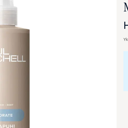
Yk
va suurennettuna