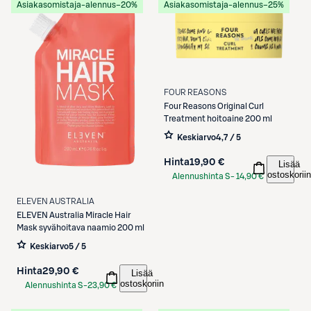
Asiakasomistaja-alennus
−20%
Asiakasomistaja-alennus
−25%
FOUR REASONS
Four Reasons
Original Curl
Treatment hoitoaine 200 ml
Keskiarvo
4,7 / 5
Hinta
19,90 €
Lisää
ostoskoriin
Alennushinta S-
14,90 €
Etukortilla
ELEVEN AUSTRALIA
ELEVEN Australia
Miracle Hair
Mask syvähoitava naamio 200 ml
Keskiarvo
5 / 5
Hinta
29,90 €
Lisää
ostoskoriin
Alennushinta S-
23,90 €
Etukortilla