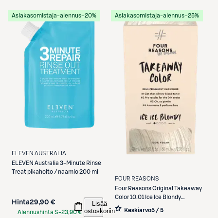
S-Etukortilla
Asiakasomistaja-alennus
−20%
Asiakasomistaja-alennus
−25%
ELEVEN AUSTRALIA
ELEVEN Australia
3-Minute Rinse
Treat pikahoito / naamio 200 ml
FOUR REASONS
Four Reasons
Original Takeaway
Color 10.01 Ice Ice Blondy
Hinta
29,90 €
Lisää
kestosävyte
Keskiarvo
5 / 5
ostoskoriin
Alennushinta S-
23,90 €