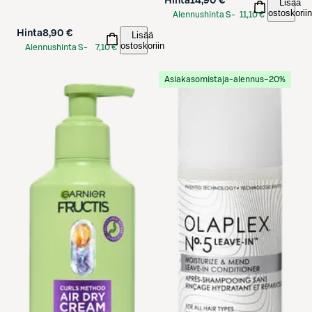
Hinta
14,90 €
Lisää
ostoskoriin
Alennushinta S-
11,10 €
Etukortilla
Hinta
8,90 €
Lisää
ostoskoriin
Alennushinta S-
7,10 €
Etukortilla
Asiakasomistaja-alennus
−20%