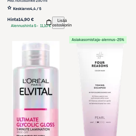
Mist hoitosuihke 250 ml
Keskiarvo
4,4 / 5
Hinta
14,90 €
Lisää
ostoskoriin
Alennushinta S-
11,10 €
Etukortilla
Asiakasomistaja-alennus
−25%