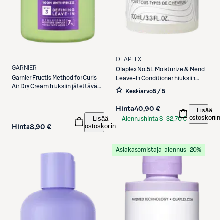
OLAPLEX
GARNIER
Olaplex
No.5L Moisturize & Mend
Garnier
Fructis Method for Curls
Leave-In Conditioner hiuksiin
Air Dry Cream hiuksiin jätettävä
jätettävä hoitoaine 100ml
Keskiarvo
5 / 5
hoitovoide 260ml
Hinta
40,90 €
Lisää
ostoskoriin
Lisää
Alennushinta S-
32,70 €
ostoskoriin
Hinta
8,90 €
Etukortilla
Asiakasomistaja-alennus
−20%