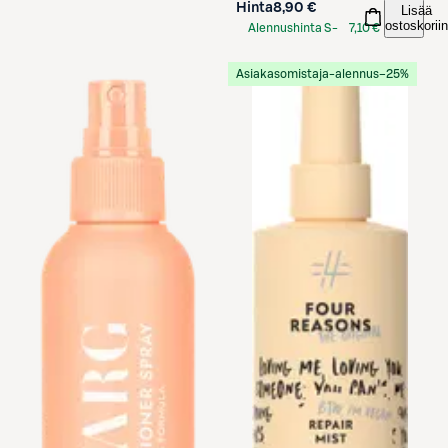
Hinta
8,90 €
Lisää
ostoskoriin
Alennushinta S-
7,10 €
Etukortilla
Asiakasomistaja-alennus
−25%