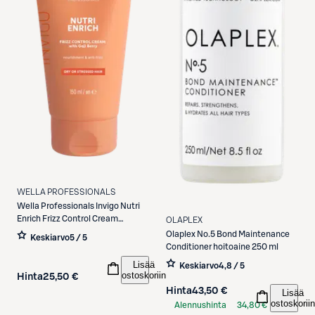
WELLA PROFESSIONALS
Wella Professionals
Invigo Nutri
Enrich Frizz Control Cream
OLAPLEX
hoitovoide 150 ml
Olaplex
No.5 Bond Maintenance
Keskiarvo
5 / 5
Conditioner hoitoaine 250 ml
Lisää
Keskiarvo
4,8 / 5
ostoskoriin
Hinta
25,50 €
Hinta
43,50 €
Lisää
ostoskoriin
Alennushinta
34,80 €