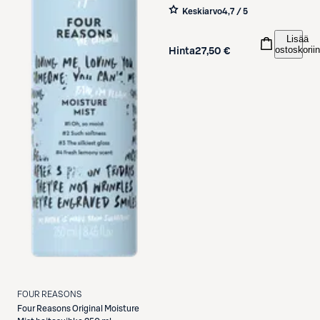
tehohoito
Keskiarvo
4,7 / 5
Lisää
ostoskoriin
Hinta
27,50 €
FOUR REASONS
Four Reasons
Original Moisture