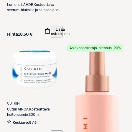
Lumene
LÄHDE Kosteuttava
seerumi hiuksille ja hiuspohjalle
75 ml
Lisää
ostoskoriin
Hinta
18,50 €
Asiakasomistaja-alennus
−20%
CUTRIN
Cutrin
AINOA Kosteuttava
hoitonaamio 200ml
Keskiarvo
5 / 5