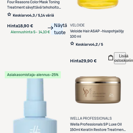
Four Reasons
Color Mask Toning
Treatment sävyttävä tehohoito
200 ml
Keskiarvo
4,3 / 5
,
14 väriä
Näytä
VELOIDE
Hinta
18,90 €
Veloide
Hair ASAP -hiuspohjaöljy
Alennushinta S-
14,10 €
tuote
100 ml
Etukortilla
Keskiarvo
4,2 / 5
Lisää
ostoskoriin
Hinta
29,90 €
Asiakasomistaja-alennus
−25%
WELLA PROFESSIONALS
Wella Professionals
SP Luxe Oil
150ml Keratin Restore Treatment