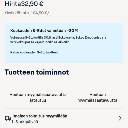
Hinta
32,90 €
Yksikköhinta
164,50 €/l
Kuukauden S-Edut vähintään –20 %
Voimassa S-Etukortilla 30.8. asti Sokoksella, Sokos Emotionissa ja
verkkokaupassa kirjautuneille asiakkaille.
Katso kuukauden S-Etutuotteet
Tuotteen toiminnot
Haetaan myymäläsaatavuutta
Haetaan
latautuu
myymäläsaatavuutta
Ilmainen toimitus myymälään
1–5 arkipäivää