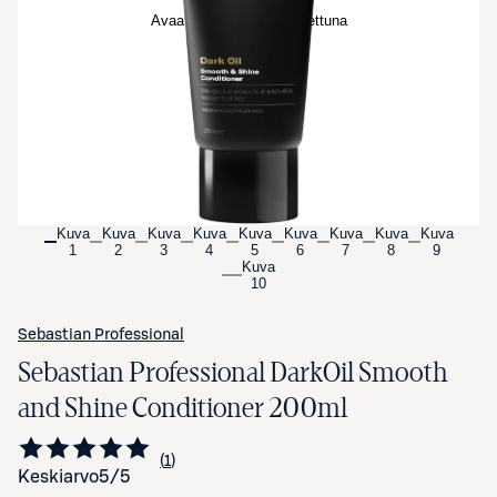
Avaa tuotekuva suurennettuna
Kuva
Kuva
Kuva
Kuva
Kuva
Kuva
Kuva
Kuva
Kuva
1
2
3
4
5
6
7
8
9
Kuva
10
Sebastian Professional
Sebastian Professional DarkOil Smooth
and Shine Conditioner 200ml
1
Siirry arvioihin
kappale
Keskiarvo
5
/5