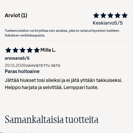
Arviot (
1
)
Keskiarvo
5
/5
Tuotearvostelun voi kirjoittaa vain asiakas, joka on ostanut kyseisen tuotteen
Sokoksen verkkokaupasta.
Milla L.
arvosana
5
/5
29.01.2026
VAHVISTETTU OSTO
Paras hoitoaine
Jättää hiukset tosi sileiksi ja ei jätä yhtään takkuiseksi.
Helppo harjata ja selvittää. Lemppari tuote.
Samankaltaisia tuotteita