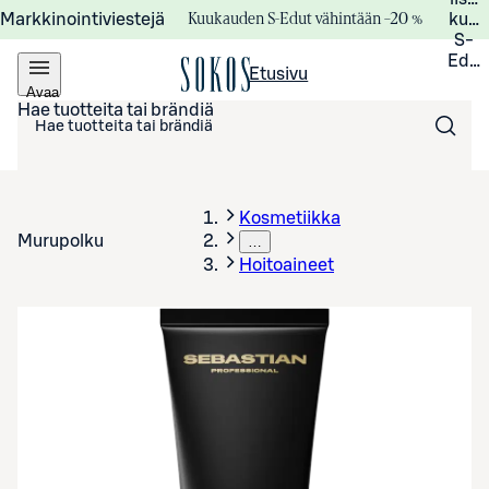
Kuukauden S-Edut vähintään –20 %
Markkinointiviestejä
kuuk
S-
Edui
Etusivu
Avaa
valikko
Hae tuotteita tai brändiä
Kosmetiikka
Murupolku
…
Hoitoaineet