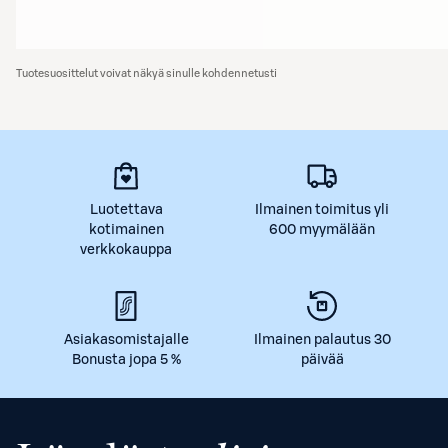
Tuotesuosittelut voivat näkyä sinulle kohdennetusti
Luotettava
Ilmainen toimitus yli
kotimainen
600 myymälään
verkkokauppa
Asiakasomistajalle
Ilmainen palautus 30
Bonusta jopa 5 %
päivää