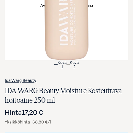
Avaa tuotekuva suurennettuna
Kuva
Kuva
1
2
Ida Warg Beauty
IDA WARG Beauty Moisture Kosteuttava
hoitoaine 250 ml
Hinta
17,20 €
Yksikköhinta
68,80 €/l