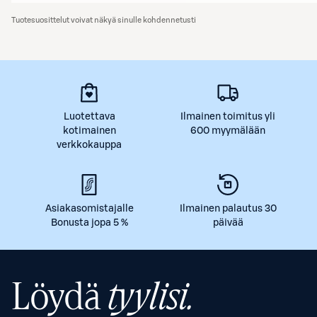
Tuotesuosittelut voivat näkyä sinulle kohdennetusti
Luotettava
Ilmainen toimitus yli
kotimainen
600 myymälään
verkkokauppa
Asiakasomistajalle
Ilmainen palautus 30
Bonusta jopa 5 %
päivää
Löydä
tyylisi.