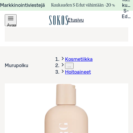
Kuukauden S-Edut vähintään –20 %
Markkinointiviestejä
kuuk
S-
Edui
Etusivu
Avaa
valikko
Kosmetiikka
Murupolku
…
Hoitoaineet