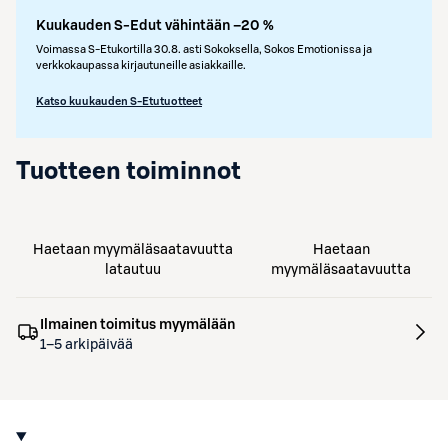
Kuukauden S-Edut vähintään –20 %
Voimassa S-Etukortilla 30.8. asti Sokoksella, Sokos Emotionissa ja
verkkokaupassa kirjautuneille asiakkaille.
Katso kuukauden S-Etutuotteet
Tuotteen toiminnot
Haetaan myymäläsaatavuutta
Haetaan
latautuu
myymäläsaatavuutta
Ilmainen toimitus myymälään
1–5 arkipäivää