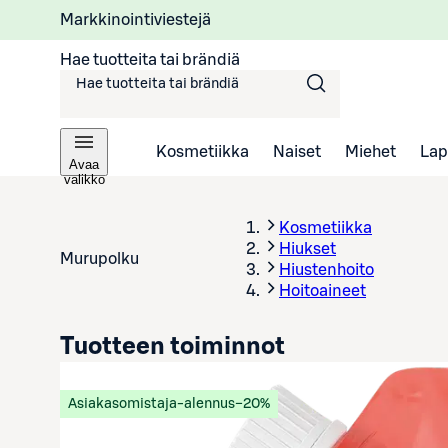
Markkinointiviestejä
Hae tuotteita tai brändiä
Kosmetiikka
Naiset
Miehet
Lap
Avaa
valikko
Kosmetiikka
Hiukset
Murupolku
Hiustenhoito
Hoitoaineet
Tuotteen toiminnot
Asiakasomistaja-alennus
−20%