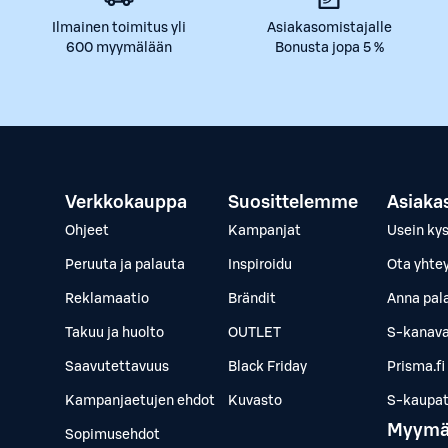
Ilmainen toimitus yli
Asiakasomistajalle
600 myymälään
Bonusta jopa 5 %
Verkkokauppa
Suosittelemme
Asiaka
Ohjeet
Kampanjat
Usein ky
Peruuta ja palauta
Inspiroidu
Ota yhte
Reklamaatio
Brändit
Anna pal
Takuu ja huolto
OUTLET
S-kanava
Saavutettavuus
Black Friday
Prisma.fi
Kampanjaetujen ehdot
Kuvasto
S-kaupat.
Myymä
Sopimusehdot