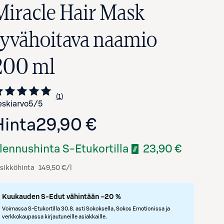
Miracle Hair Mask
syvähoitava naamio
200 ml
1
Siirry arvioihin
kappale
skiarvo
5
/5
Hinta
29,90 €
Avaa tuotekuva suurennettuna
lennushinta S-Etukortilla
23,90 €
sikköhinta
149,50 €/l
Kuukauden S-Edut vähintään –20 %
Voimassa S-Etukortilla 30.8. asti Sokoksella, Sokos Emotionissa ja
verkkokaupassa kirjautuneille asiakkaille.