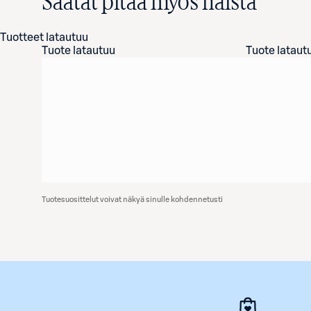
Saatat pitää myös näistä
Tuotteet latautuu
Tuote latautuu
Tuote lataut
Tuotesuosittelut voivat näkyä sinulle kohdennetusti