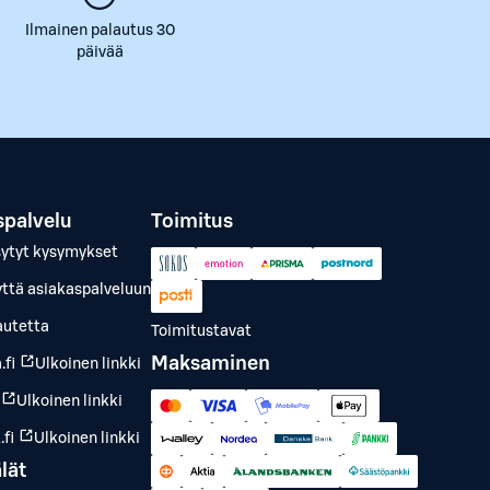
Ilmainen palautus 30
päivää
spalvelu
Toimitus
sytyt kysymykset
yttä asiakaspalveluun
autetta
Toimitustavat
Maksaminen
.fi
Ulkoinen linkki
Ulkoinen linkki
fi
Ulkoinen linkki
lät