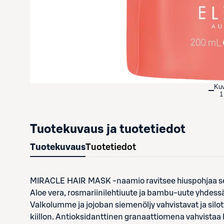
Ku
1
Tuotekuvaus ja tuotetiedot
Tuotekuvaus
Tuotetiedot
MIRACLE HAIR MASK -naamio ravitsee hiuspohjaa sekä
Aloe vera, rosmariinilehtiuute ja bambu-uute yhdessä 
Valkolumme ja jojoban siemenöljy vahvistavat ja silott
kiillon. Antioksidanttinen granaattiomena vahvistaa 