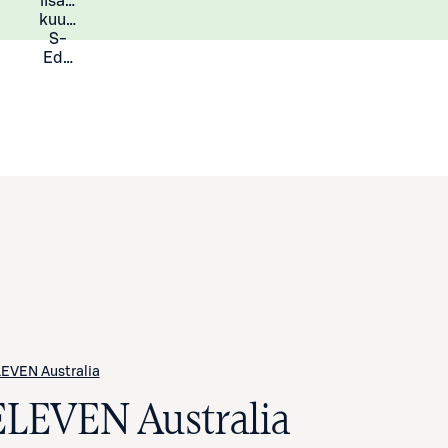
lisää
Lisätietoja
kuukauden
S-
Eduista
EVEN Australia
ELEVEN Australia