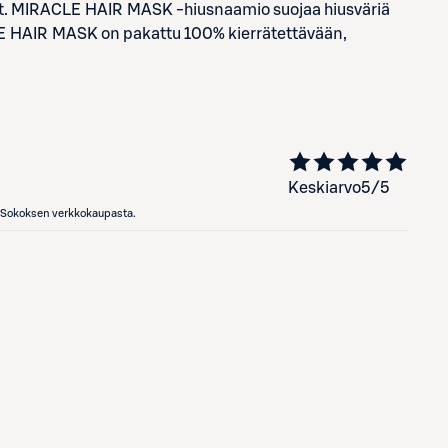
maiset. MIRACLE HAIR MASK -hiusnaamio suojaa hiusväriä
ACLE HAIR MASK on pakattu 100% kierrätettävään,
Keskiarvo
5
/5
en Sokoksen verkkokaupasta.