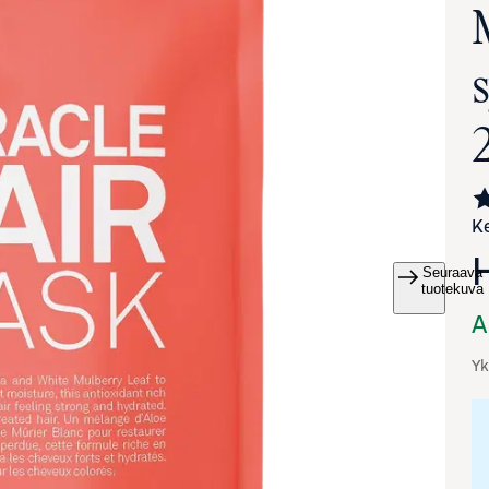
Ke
Seuraava
va suurennettuna
tuotekuva
A
Yk