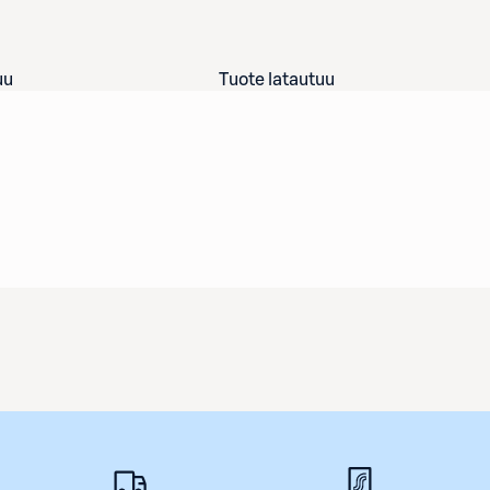
uu
Tuote latautuu