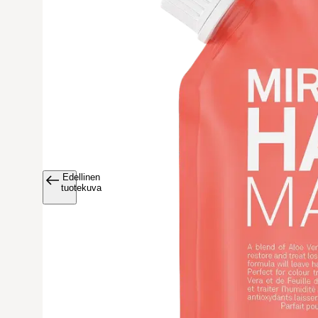
Edellinen
Avaa tuoteku
tuotekuva