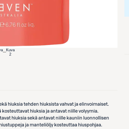
va
Kuva
2
 hiuksia tehden hiuksista vahvat ja elinvoimaiset.
kosteuttavat hiuksia ja antavat niille volyymia.
avat hiuksia sekä antavat niille kauniin luonnollisen
hiustuppeja ja manteliöljy kosteuttaa hiuspohjaa.