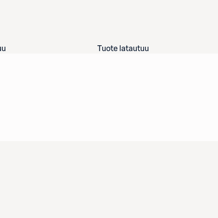
uu
Tuote latautuu