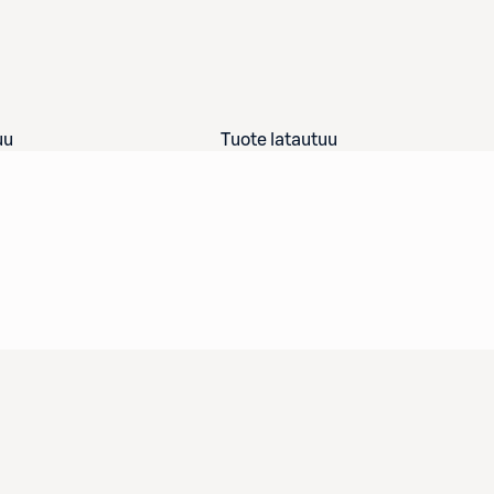
uu
Tuote latautuu