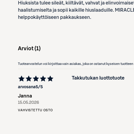
Hiuksista tulee sileät, kiiltävät, vahvat ja elinvoi
haalistumiselta ja sopii kaikille hiuslaaduille. MIR
helppokäyttöiseen pakkaukseen.
Arviot (
1
)
Tuotearvostelun voi kirjoittaa vain asiakas, joka on ostanut kyseisen tuotte
Takkutukan luottotuote
arvosana
5
/5
Janna
15.05.2026
VAHVISTETTU OSTO