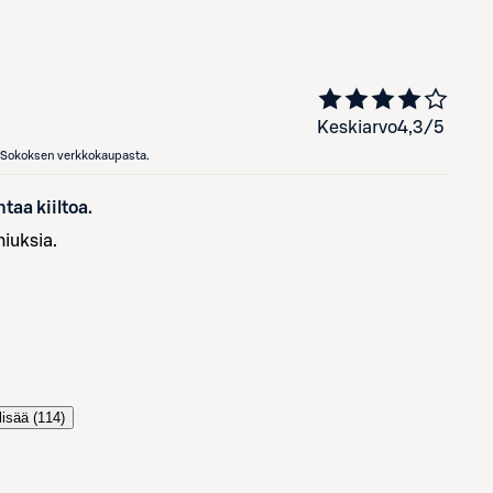
Keskiarvo
4,3
/5
en Sokoksen verkkokaupasta.
taa kiiltoa.
hiuksia.
lisää (
114
)