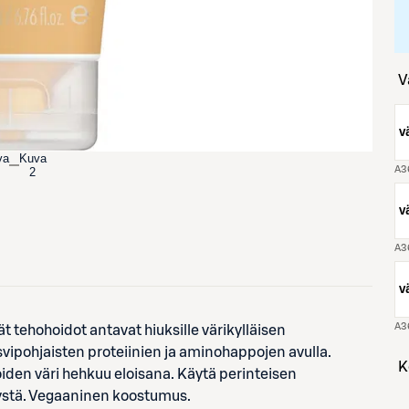
vä
va
Kuva
2
vä
vä
tehohoidot antavat hiuksille värikylläisen
svipohjaisten proteiinien ja aminohappojen avulla.
oiden väri hehkuu eloisana. Käytä perinteisen
stystä. Vegaaninen koostumus.