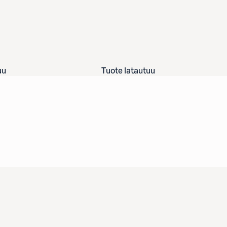
uu
Tuote latautuu