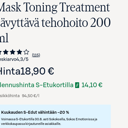
Mask Toning Treatment
sävyttävä tehohoito 200
ml
115
Siirry arvioihin
kappaletta
skiarvo
4,3
/5
Hinta
18,90 €
Avaa tuotekuva suurennettuna
lennushinta S-Etukortilla
14,10 €
sikköhinta
94,50 €/l
Kuukauden S-Edut vähintään –20 %
Voimassa S-Etukortilla 30.8. asti Sokoksella, Sokos Emotionissa ja
verkkokaupassa kirjautuneille asiakkaille.