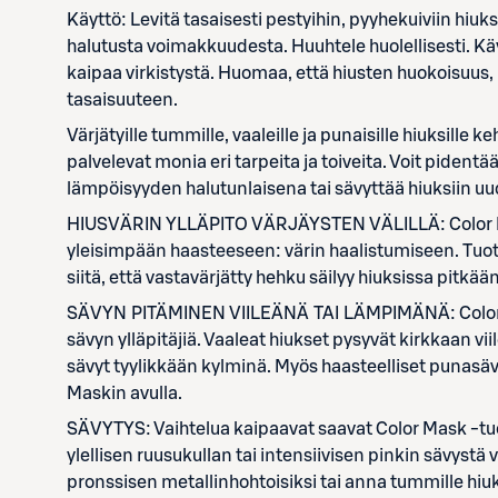
Käyttö: Levitä tasaisesti pestyihin, pyyhekuiviin hiu
halutusta voimakkuudesta. Huuhtele huolellisesti. Käy
kaipaa virkistystä. Huomaa, että hiusten huokoisuus,
tasaisuuteen.
Värjätyille tummille, vaaleille ja punaisille hiuksille
palvelevat monia eri tarpeita ja toiveita. Voit pident
lämpöisyyden halutunlaisena tai sävyttää hiuksiin uu
HIUSVÄRIN YLLÄPITO VÄRJÄYSTEN VÄLILLÄ: Color Mas
yleisimpään haasteeseen: värin haalistumiseen. Tuot
siitä, että vastavärjätty hehku säilyy hiuksissa pitkään
SÄVYN PITÄMINEN VIILEÄNÄ TAI LÄMPIMÄNÄ: Color Ma
sävyn ylläpitäjiä. Vaaleat hiukset pysyvät kirkkaan vi
sävyt tyylikkään kylminä. Myös haasteelliset punasäv
Maskin avulla.
SÄVYTYS: Vaihtelua kaipaavat saavat Color Mask -tuott
ylellisen ruusukullan tai intensiivisen pinkin sävystä
pronssisen metallinhohtoisiksi tai anna tummille hiuks