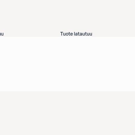
uu
Tuote latautuu