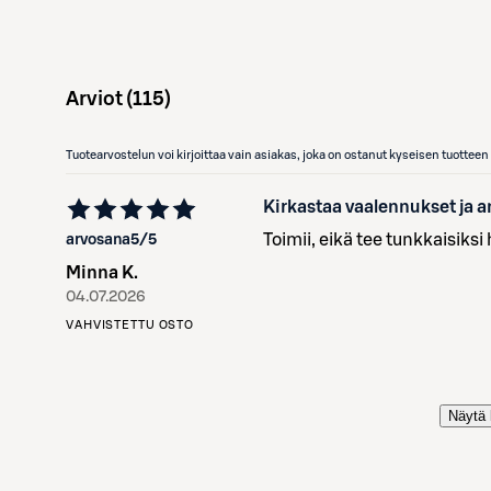
Arviot (
115
)
Tuotearvostelun voi kirjoittaa vain asiakas, joka on ostanut kyseisen tuotte
Kirkastaa vaalennukset ja an
Toimii, eikä tee tunkkaisiksi 
arvosana
5
/5
Minna K.
04.07.2026
VAHVISTETTU OSTO
Näytä 