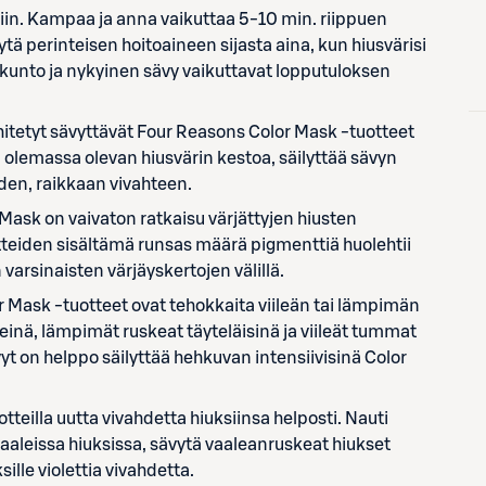
ksiin. Kampaa ja anna vaikuttaa 5-10 min. riippuen
tä perinteisen hoitoaineen sijasta aina, kun hiusvärisi
 kunto ja nykyinen sävy vaikuttavat lopputuloksen
 kehitetyt sävyttävät Four Reasons Color Mask -tuotteet
ää olemassa olevan hiusvärin kestoa, säilyttää sävyn
den, raikkaan vivahteen.
k on vaivaton ratkaisu värjättyjen hiusten
teiden sisältämä runsas määrä pigmenttiä huolehtii
 varsinaisten värjäyskertojen välillä.
sk -tuotteet ovat tehokkaita viileän tai lämpimän
ileinä, lämpimät ruskeat täyteläisinä ja viileät tummat
yt on helppo säilyttää hehkuvan intensiivisinä Color
eilla uutta vivahdetta hiuksiinsa helposti. Nauti
 vaaleissa hiuksissa, sävytä vaaleanruskeat hiukset
ille violettia vivahdetta.