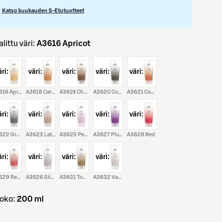
Katso kuukauden S-Etutuotteet
Valittu väri:
A3616 Apricot
ri:
väri:
väri:
väri:
väri:
A3616 Apricot
A3618 Caramel
A3619 Chocolate
A3620 Coffee
A3621 Copper
ri:
väri:
väri:
väri:
väri:
A3622 Graphite
A3623 Latte
A3625 Pearl
A3627 Plum
A3628 Red
ri:
väri:
väri:
väri:
A3629 Red Copper
A3626 Silver
A3631 Toffee
A3632 Vanilla
koko:
200 ml