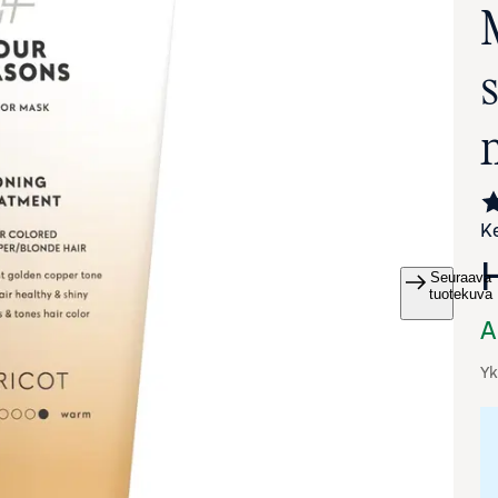
Ke
Seuraava
va suurennettuna
tuotekuva
A
Yk