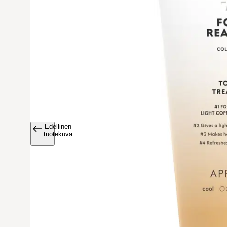
Edellinen
Avaa tuoteku
tuotekuva