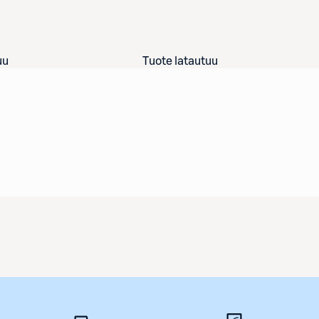
uu
Tuote latautuu