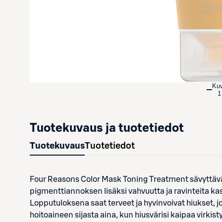
Ku
1
Tuotekuvaus ja tuotetiedot
Tuotekuvaus
Tuotetiedot
Four Reasons Color Mask Toning Treatment sävyttävät 
pigmenttiannoksen lisäksi vahvuutta ja ravinteita ka
Lopputuloksena saat terveet ja hyvinvoivat hiukset, j
hoitoaineen sijasta aina, kun hiusvärisi kaipaa virki