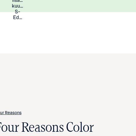
lisää
Lisätietoja
kuukauden
S-
Eduista
ur Reasons
Four Reasons Color