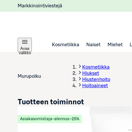
Markkinointiviestejä
Kosmetiikka
Naiset
Miehet
Avaa
valikko
Kosmetiikka
Hiukset
Murupolku
Hiustenhoito
Hoitoaineet
Tuotteen toiminnot
Asiakasomistaja-alennus
−25%