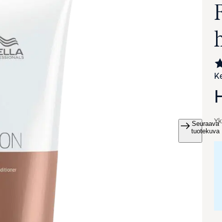
Ke
Yk
Seuraava
va suurennettuna
tuotekuva