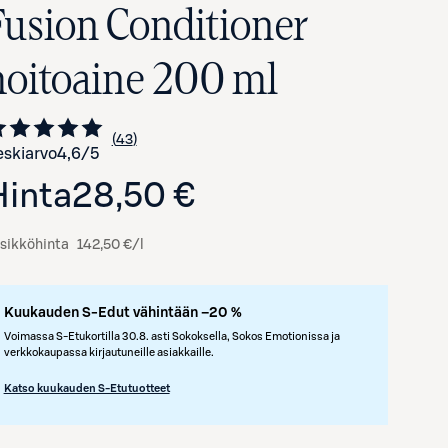
Fusion Conditioner
hoitoaine 200 ml
43
Siirry arvioihin
kappaletta
skiarvo
4,6
/5
Hinta
28,50 €
sikköhinta
142,50 €/l
Avaa tuotekuva suurennettuna
Kuukauden S-Edut vähintään –20 %
Voimassa S-Etukortilla 30.8. asti Sokoksella, Sokos Emotionissa ja
verkkokaupassa kirjautuneille asiakkaille.
Katso kuukauden S-Etutuotteet