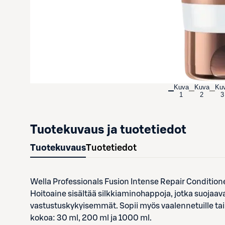
Kuva
Kuva
Ku
1
2
3
Tuotekuvaus ja tuotetiedot
Tuotekuvaus
Tuotetiedot
Wella Professionals Fusion Intense Repair Conditioner o
Hoitoaine sisältää silkkiaminohappoja, jotka suojaavat
vastustuskykyisemmät. Sopii myös vaalennetuille tai k
kokoa: 30 ml, 200 ml ja 1000 ml.