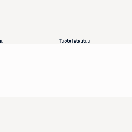
uu
Tuote latautuu