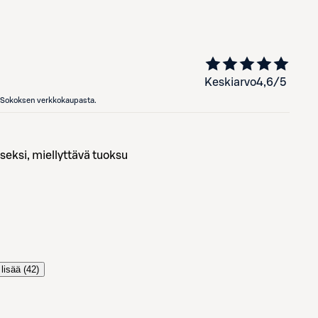
Keskiarvo
4,6
/5
en Sokoksen verkkokaupasta.
iseksi, miellyttävä tuoksu
lisää (
42
)