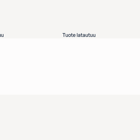
uu
Tuote latautuu