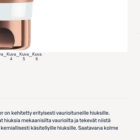
va
Kuva
Kuva
Kuva
4
5
6
n kehitetty erityisesti vaurioituneille hiuksille.
 hiuksia mekaanisilta vaurioilta ja tekevät niistä
emiallisesti käsitellyille hiuksille. Saatavana kolme