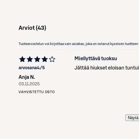
Arviot (
43
)
Tuotearvostelun voi kirjoittaa vain asiakas, joka on ostanut kyseisen tuotte
Miellyttävä tuoksu
Jättää hiukset eloisan tuntu
arvosana
4
/5
Anja N.
03.11.2025
VAHVISTETTU OSTO
Näytä 