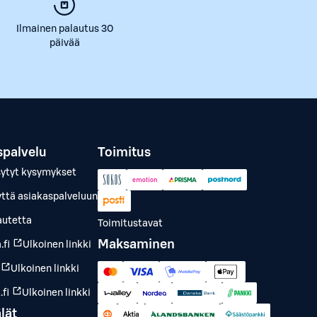
Ilmainen palautus 30
päivää
spalvelu
Toimitus
sytyt kysymykset
yttä asiakaspalveluun
autetta
Toimitustavat
Maksaminen
.fi
Ulkoinen linkki
Ulkoinen linkki
fi
Ulkoinen linkki
lät