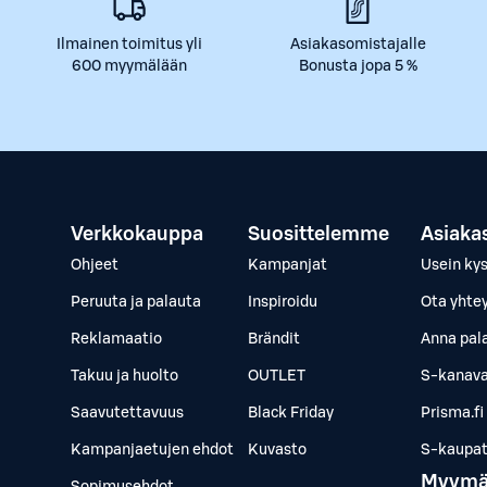
Ilmainen toimitus yli
Asiakasomistajalle
600 myymälään
Bonusta jopa 5 %
Verkkokauppa
Suosittelemme
Asiaka
Ohjeet
Kampanjat
Usein ky
Peruuta ja palauta
Inspiroidu
Ota yhte
Reklamaatio
Brändit
Anna pal
Takuu ja huolto
OUTLET
S-kanava
Saavutettavuus
Black Friday
Prisma.fi
Kampanjaetujen ehdot
Kuvasto
S-kaupat.
Myymä