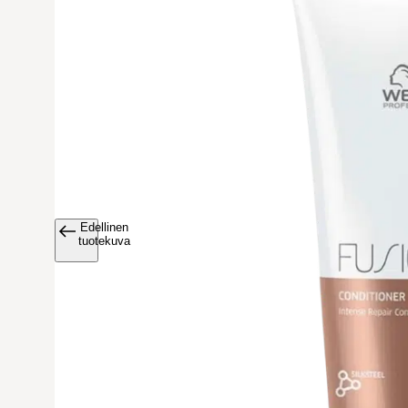
Edellinen
Avaa tuoteku
tuotekuva