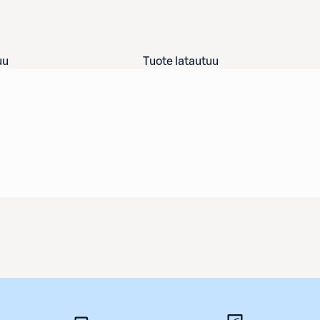
uu
Tuote latautuu