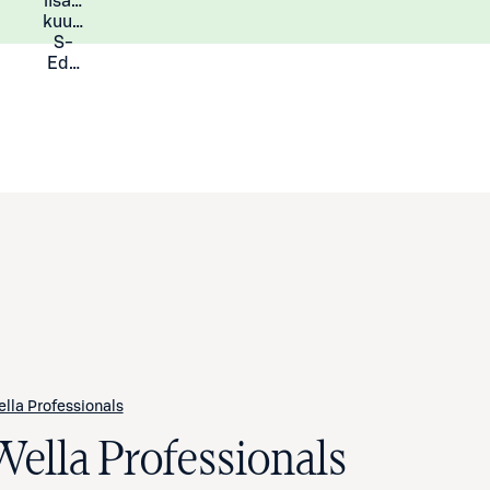
lisää
Lisätietoja
kuukauden
S-
Eduista
lla Professionals
Wella Professionals