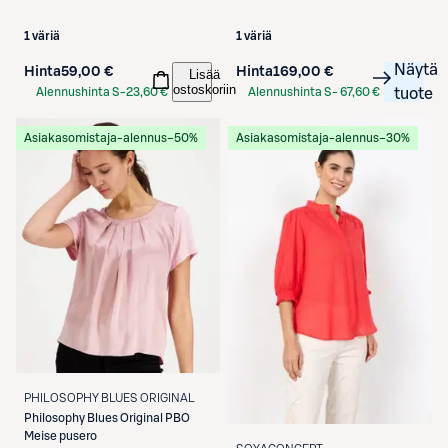
1 väriä
1 väriä
Näytä
Hinta
59,00 €
Hinta
169,00 €
Lisää
ostoskoriin
Alennushinta S-
23,60 €
Alennushinta S-
67,60 €
tuote
Etukortilla
Etukortilla
Asiakasomistaja-alennus
−50%
Asiakasomistaja-alennus
−30%
PHILOSOPHY BLUES ORIGINAL
Philosophy Blues Original
PBO
Meise pusero