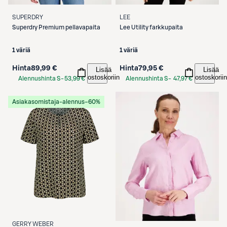
SUPERDRY
LEE
Superdry
Premium pellavapaita
Lee
Utility farkkupaita
1 väriä
1 väriä
Hinta
89,99 €
Hinta
79,95 €
Lisää
Lisää
ostoskoriin
ostoskoriin
Alennushinta S-
53,99 €
Alennushinta S-
47,97 €
Etukortilla
Etukortilla
Asiakasomistaja-alennus
−60%
GERRY WEBER