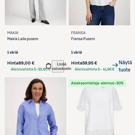
MAKIA
FRANSA
Makia
Laila pusero
Fransa
Pusero
1 väriä
1 väriä
Näytä
Hinta
89,00 €
Hinta
59,95 €
Lisää
ostoskoriin
Alennushinta S-
35,60 €
Alennushinta S-
41,96 €
tuote
Etukortilla
Etukortilla
Asiakasomistaja-alennus
−30%