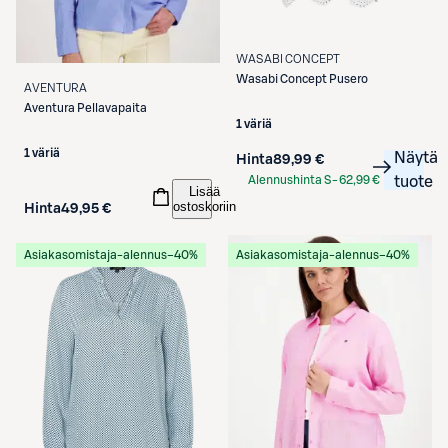
WASABI CONCEPT
Wasabi Concept
Pusero
AVENTURA
Aventura
Pellavapaita
1 väriä
1 väriä
Näytä
Hinta
89,99 €
Alennushinta S-
62,99 €
tuote
Lisää
Etukortilla
ostoskoriin
Hinta
49,95 €
Asiakasomistaja-alennus
−40%
Asiakasomistaja-alennus
−40%