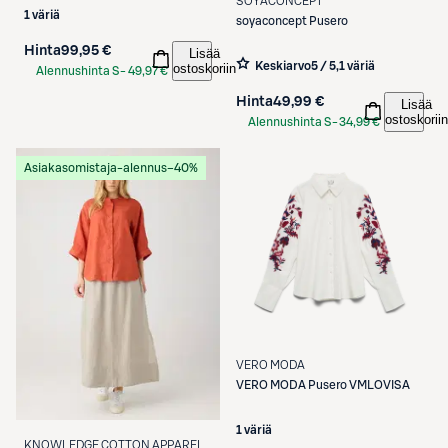
SOYACONCEPT
1 väriä
soyaconcept
Pusero
Hinta
99,95 €
Lisää
Keskiarvo
5 / 5
,
1 väriä
ostoskoriin
Alennushinta S-
49,97 €
Etukortilla
Hinta
49,99 €
Lisää
ostoskoriin
Alennushinta S-
34,99 €
Etukortilla
Asiakasomistaja-alennus
−40%
VERO MODA
VERO MODA
Pusero VMLOVISA
1 väriä
KNOWLEDGE COTTON APPAREL