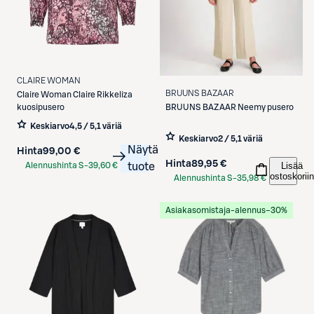
CLAIRE WOMAN
BRUUNS BAZAAR
Claire Woman
Claire Rikkeliza
BRUUNS BAZAAR
Neemy pusero
kuosipusero
Keskiarvo
4,5 / 5
,
1 väriä
Keskiarvo
2 / 5
,
1 väriä
Näytä
Hinta
99,00 €
Hinta
89,95 €
Lisää
Alennushinta S-
39,60 €
tuote
ostoskoriin
Alennushinta S-
35,98 €
Etukortilla
Etukortilla
Asiakasomistaja-alennus
−30%