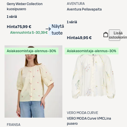
AVENTURA
Gerry Weber
Collection
kuosipusero
Aventura
Pellavapaita
1 väriä
1 väriä
Näytä
Hinta
75,99 €
Lisää
Alennushinta S-
30,39 €
tuote
ostoskoriin
Hinta
49,95 €
Etukortilla
Asiakasomistaja-alennus
−30%
Asiakasomistaja-alennus
−30%
VERO MODA CURVE
VERO MODA Curve
VMCLina
pusero
FRANSA