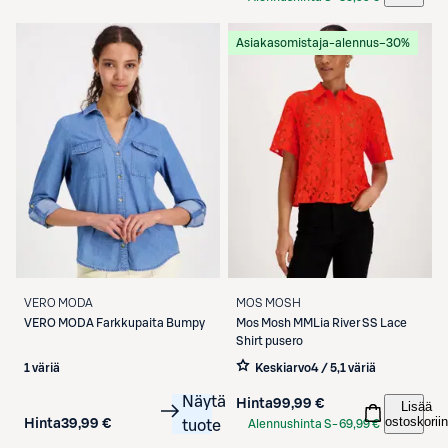
Etukortilla
Asiakasomistaja-alennus
−30%
VERO MODA
MOS MOSH
VERO MODA
Farkkupaita Bumpy
Mos Mosh
MMLia River SS Lace
Shirt pusero
1 väriä
Keskiarvo
4 / 5
,
1 väriä
Näytä
Hinta
99,99 €
Lisää
ostoskoriin
Hinta
39,99 €
tuote
Alennushinta S-
69,99 €
Etukortilla