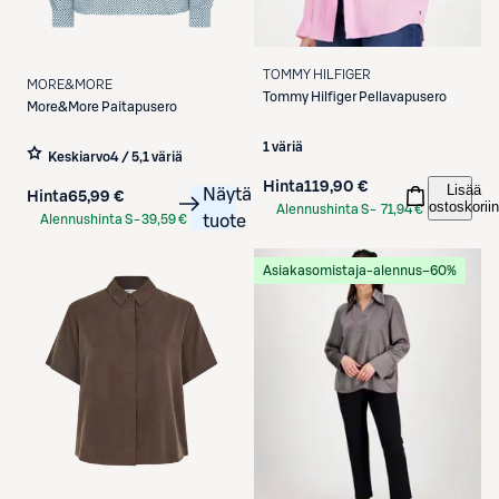
TOMMY HILFIGER
MORE&MORE
Tommy Hilfiger
Pellavapusero
More&More
Paitapusero
1 väriä
Keskiarvo
4 / 5
,
1 väriä
Hinta
119,90 €
Lisää
Näytä
Hinta
65,99 €
ostoskoriin
Alennushinta S-
71,94 €
Alennushinta S-
39,59 €
tuote
Etukortilla
Etukortilla
Asiakasomistaja-alennus
−60%