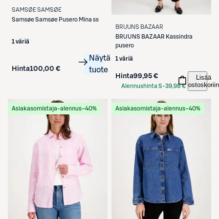
SAMSØE SAMSØE
Samsøe Samsøe
Pusero Mina ss
BRUUNS BAZAAR
BRUUNS BAZAAR
Kassindra
1 väriä
pusero
Näytä
1 väriä
Hinta
100,00 €
tuote
Hinta
99,95 €
Lisää
ostoskoriin
Alennushinta S-
39,98 €
Etukortilla
Asiakasomistaja-alennus
−40%
Asiakasomistaja-alennus
−40%