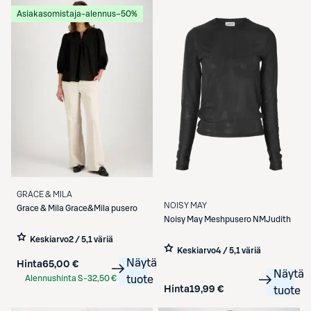
Asiakasomistaja-alennus
−50%
GRACE & MILA
NOISY MAY
Grace & Mila
Grace&Mila pusero
Noisy May
Meshpusero NMJudith
Keskiarvo
2 / 5
,
1 väriä
Keskiarvo
4 / 5
,
1 väriä
Näytä
Hinta
65,00 €
Näytä
Alennushinta S-
32,50 €
tuote
Hinta
19,99 €
tuote
Etukortilla