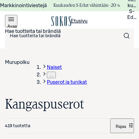
Kuukauden S-Edut vähintään –20 %
Markkinointiviestejä
kuuk
S-
Edui
Etusivu
Avaa
valikko
Hae tuotteita tai brändiä
Murupolku
Naiset
…
Puserot ja tunikat
Kangaspuserot
419 tuotetta
Rajaa