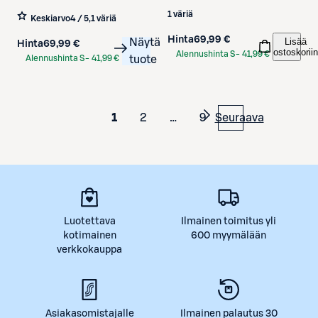
1 väriä
Keskiarvo
4 / 5
,
1 väriä
Hinta
69,99 €
Lisää
Näytä
Hinta
69,99 €
ostoskoriin
Alennushinta S-
41,99 €
Alennushinta S-
41,99 €
tuote
Etukortilla
Etukortilla
1
2
…
9
Seuraava
Luotettava
Ilmainen toimitus yli
kotimainen
600 myymälään
verkkokauppa
Asiakasomistajalle
Ilmainen palautus 30