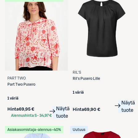
RIL'S
PART TWO
Ril's
Pusero Lille
Part Two
Pusero
1 väriä
1 väriä
Näytä
Näytä
Hinta
69,95 €
Hinta
69,90 €
tuote
Alennushinta S-
34,97 €
tuote
Etukortilla
Asiakasomistaja-alennus
−40%
Uutuus