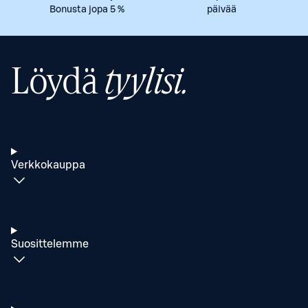
Bonusta jopa 5 %
päivää
Löydä
tyylisi.
Verkkokauppa
Suosittelemme