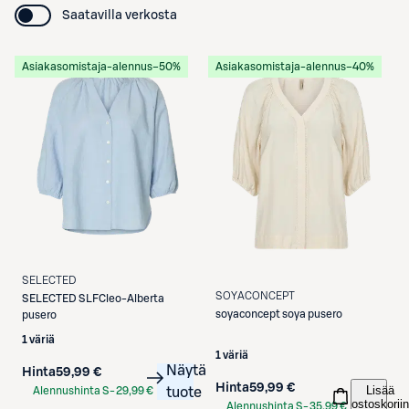
Saatavilla verkosta
Asiakasomistaja-alennus
−50%
Asiakasomistaja-alennus
−40%
SELECTED
SOYACONCEPT
SELECTED
SLFCleo-Alberta
soyaconcept
soya pusero
pusero
1 väriä
1 väriä
Näytä
Hinta
59,99 €
Hinta
59,99 €
Lisää
Alennushinta S-
29,99 €
tuote
ostoskoriin
Alennushinta S-
35,99 €
Etukortilla