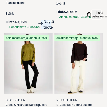
Fransa
Pusero
1 väriä
Hinta
49,99 €
Lisää
1 väriä
ostoskoriin
Alennushinta S-
34,99 €
Näytä
Etukortilla
Hinta
49,95 €
Alennushinta S-
34,96 €
tuote
Etukortilla
Asiakasomistaja-alennus
−60%
Asiakasomistaja-alennus
−60%
GRACE & MILA
R-COLLECTION
Grace & Mila
Grace&Mila pusero
R-Collection
Seena pusero