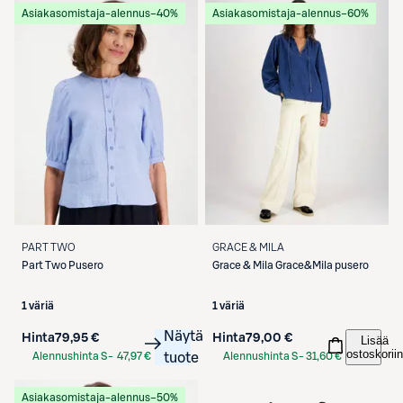
Asiakasomistaja-alennus
−40%
Asiakasomistaja-alennus
−60%
PART TWO
GRACE & MILA
Part Two
Pusero
Grace & Mila
Grace&Mila pusero
1 väriä
1 väriä
Näytä
Hinta
79,95 €
Hinta
79,00 €
Lisää
ostoskoriin
Alennushinta S-
47,97 €
tuote
Alennushinta S-
31,60 €
Etukortilla
Etukortilla
Asiakasomistaja-alennus
−50%