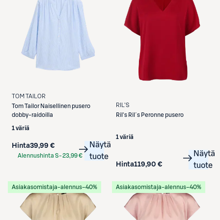
TOM TAILOR
RIL'S
Tom Tailor
Naisellinen pusero
dobby-raidoilla
Ril's
Ril´s Peronne pusero
1 väriä
1 väriä
Näytä
Hinta
39,99 €
Näytä
Alennushinta S-
23,99 €
tuote
Hinta
119,90 €
tuote
Etukortilla
Asiakasomistaja-alennus
−40%
Asiakasomistaja-alennus
−40%