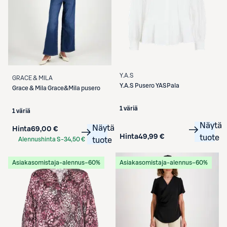
Y.A.S
GRACE & MILA
Y.A.S
Pusero YASPala
Grace & Mila
Grace&Mila pusero
1 väriä
1 väriä
Näytä
Näytä
Hinta
69,00 €
Hinta
49,99 €
tuote
Alennushinta S-
34,50 €
tuote
Etukortilla
Asiakasomistaja-alennus
−60%
Asiakasomistaja-alennus
−60%