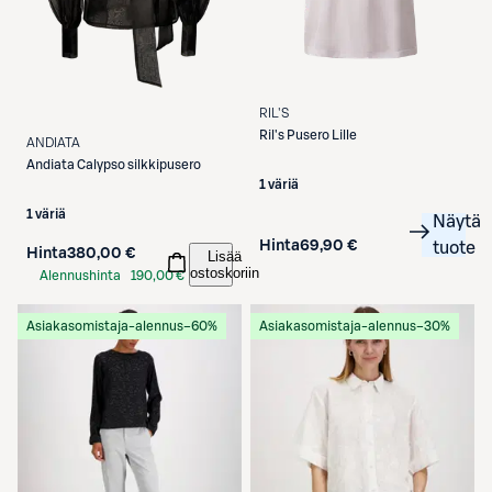
RIL'S
Ril's
Pusero Lille
ANDIATA
Andiata
Calypso silkkipusero
1 väriä
1 väriä
Näytä
Hinta
69,90 €
tuote
Hinta
380,00 €
Lisää
ostoskoriin
Alennushinta
190,00 €
S-Etukortilla
Asiakasomistaja-alennus
−60%
Asiakasomistaja-alennus
−30%