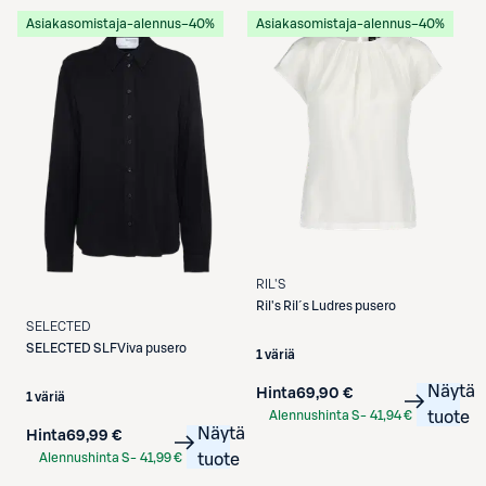
Asiakasomistaja-alennus
−40%
Asiakasomistaja-alennus
−40%
RIL'S
Ril's
Ril´s Ludres pusero
SELECTED
SELECTED
SLFViva pusero
1 väriä
Näytä
Hinta
69,90 €
1 väriä
Alennushinta S-
41,94 €
tuote
Näytä
Hinta
69,99 €
Etukortilla
Alennushinta S-
41,99 €
tuote
Etukortilla