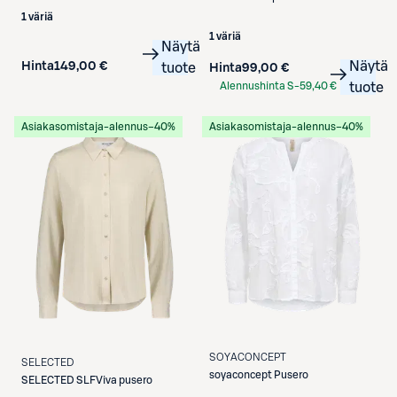
1 väriä
1 väriä
Näytä
Näytä
Hinta
149,00 €
tuote
Hinta
99,00 €
Alennushinta S-
59,40 €
tuote
Etukortilla
Asiakasomistaja-alennus
−40%
Asiakasomistaja-alennus
−40%
SOYACONCEPT
SELECTED
soyaconcept
Pusero
SELECTED
SLFViva pusero