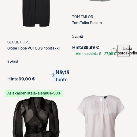
TOM TAILOR
Tom Tailor
Pusero
1 väriä
GLOBE HOPE
Hinta
39,99 €
Lisää
Globe Hope
PUTOUS ribbitakki
ostoskoriin
Alennushinta S-
27,99 €
Etukortilla
1 väriä
Näytä
Hinta
99,00 €
tuote
Asiakasomistaja-alennus
−50%