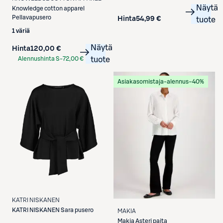
Näytä
Knowledge cotton apparel
Pellavapusero
Hinta
54,99 €
tuote
1 väriä
Näytä
Hinta
120,00 €
Alennushinta S-
72,00 €
tuote
Etukortilla
Asiakasomistaja-alennus
−40%
KATRI NISKANEN
KATRI NISKANEN
Sara pusero
MAKIA
Makia
Asteri paita