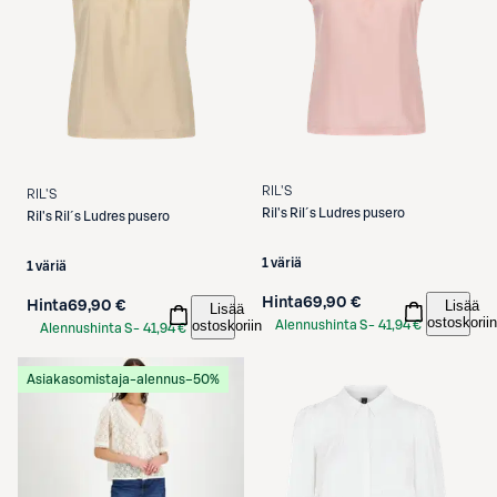
RIL'S
RIL'S
Ril's
Ril´s Ludres pusero
Ril's
Ril´s Ludres pusero
1 väriä
1 väriä
Hinta
69,90 €
Lisää
Hinta
69,90 €
Lisää
ostoskoriin
ostoskoriin
Alennushinta S-
41,94 €
Alennushinta S-
41,94 €
Etukortilla
Etukortilla
Asiakasomistaja-alennus
−50%