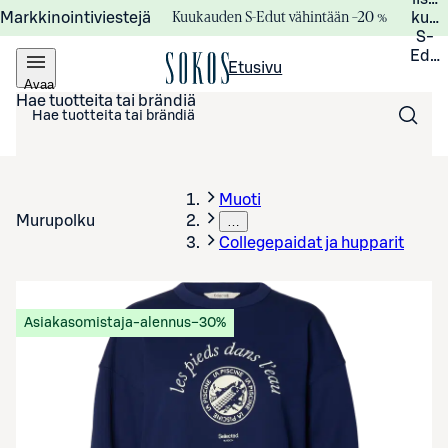
Kuukauden S-Edut vähintään –20 %
Markkinointiviestejä
kuuk
S-
Edui
Etusivu
Avaa
valikko
Hae tuotteita tai brändiä
Muoti
Murupolku
…
Collegepaidat ja hupparit
Asiakasomistaja-alennus
−30%