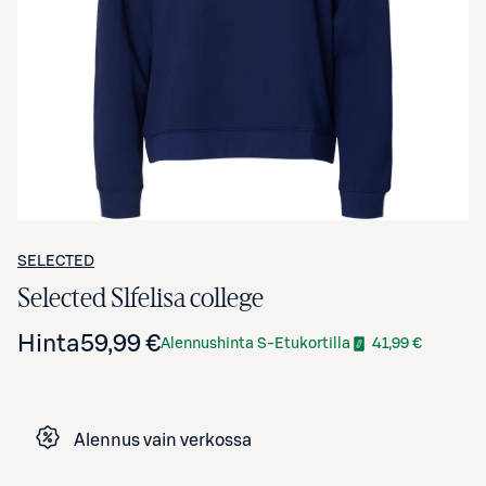
Avaa tuotekuva suurennettuna
SELECTED
Selected Slfelisa college
Hinta
59,99 €
Alennushinta S-Etukortilla
41,99 €
Alennus vain verkossa