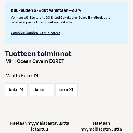
Kuukauden S-Edut vähintään –20 %
Voimassa S-Etukortilla 30.8. asti Sokoksella, Sokos Emotionissa ja
verkkokaupassa kirjautuneille asiakkaille.
Katso kuukauden S-Etutuotteet
Tuotteen toiminnot
väri:
Ocean Cavern EGRET
Valittu koko:
M
koko:
M
koko:
L
koko:
XL
Haetaan myymäläsaatavuutta
Haetaan
latautuu
myymäläsaatavuutta