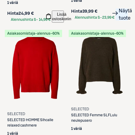
1 väriä
1 väriä
Näytä
Hinta
39,99 €
Hinta
24,99 €
Lisää
Alennushinta S-
23,99 €
tuote
ostoskoriin
Alennushinta S-
14,99 €
Etukortilla
Etukortilla
Asiakasomistaja-alennus
−60%
Asiakasomistaja-alennus
−60%
SELECTED
SELECTED
SELECTED
Femme SLFLulu
SELECTED
HOMME Slhcalle
neulepusero
relaxed cashmere
1 väriä
1 väriä