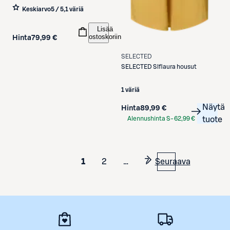
Keskiarvo
5 / 5
,
1 väriä
Lisää
ostoskoriin
Hinta
79,99 €
SELECTED
SELECTED
Slflaura housut
1 väriä
Näytä
Hinta
89,99 €
Alennushinta S-
62,99 €
tuote
Etukortilla
1
2
…
7
Seuraava