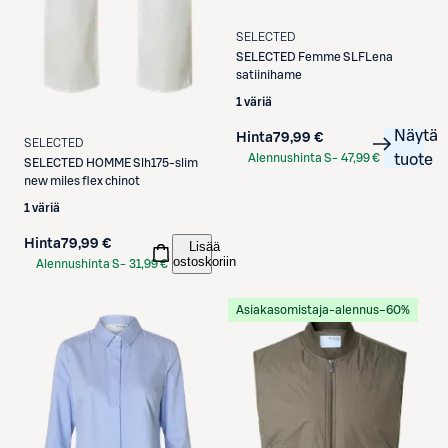
SELECTED
SELECTED
Femme SLFLena
satiinihame
1 väriä
Näytä
Hinta
79,99 €
SELECTED
Alennushinta S-
47,99 €
tuote
SELECTED
HOMME Slh175-slim
Etukortilla
new miles flex chinot
1 väriä
Hinta
79,99 €
Lisää
ostoskoriin
Alennushinta S-
31,99 €
Etukortilla
Asiakasomistaja-alennus
−60%