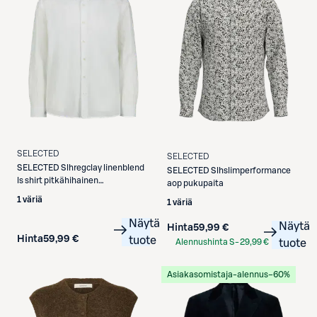
SELECTED
SELECTED
SELECTED
Slhregclay linenblend
SELECTED
Slhslimperformance
ls shirt pitkähihainen
aop pukupaita
pellavakauluspaita
1 väriä
1 väriä
Näytä
Näytä
Hinta
59,99 €
Hinta
59,99 €
tuote
Alennushinta S-
29,99 €
tuote
Etukortilla
Asiakasomistaja-alennus
−60%