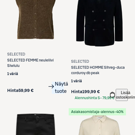
SELECTED
SELECTED
FEMME neuleliivi
SELECTED
Slwlulu
SELECTED
HOMME Slhreg-duca
corduroy db peak
1 väriä
1 väriä
Näytä
Hinta
59,99 €
tuote
Hinta
199,99 €
Lisää
ostoskoriin
Alennushinta S-
79,99 €
Etukortilla
Asiakasomistaja-alennus
−40%