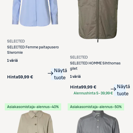
SELECTED
SELECTED
Femme paitapusero
Slwromie
SELECTED
1 väriä
SELECTED
HOMME Slhthomas
gilet
Näytä
1 väriä
Hinta
59,99 €
tuote
Näytä
Hinta
99,99 €
Alennushinta S-
39,99 €
tuote
Etukortilla
Asiakasomistaja-alennus
−40%
Asiakasomistaja-alennus
−50%