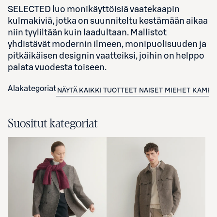
SELECTED luo monikäyttöisiä vaatekaapin
kulmakiviä, jotka on suunniteltu kestämään aikaa
niin tyyliltään kuin laadultaan. Mallistot
yhdistävät modernin ilmeen, monipuolisuuden ja
pitkäikäisen designin vaatteiksi, joihin on helppo
palata vuodesta toiseen.
Alakategoriat
NÄYTÄ KAIKKI TUOTTEET
NAISET
MIEHET
KAMPA
Suositut kategoriat