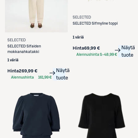
SELECTED
SELECTED
Slfmyline toppi
1 väriä
SELECTED
SELECTED
Slfaiden
Näytä
Hinta
69,99 €
mokkanahkatakki
Alennushinta S-
48,99 €
tuote
1 väriä
Etukortilla
Näytä
Hinta
269,99 €
Alennushinta
161,99 €
tuote
S-Etukortilla