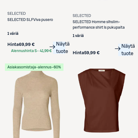
SELECTED
SELECTED
SELECTED
SLFViva pusero
SELECTED
Homme slhslim-
performance shirt ls pukupaita
1 väriä
1 väriä
Näytä
Hinta
69,99 €
Näytä
Alennushinta S-
41,99 €
tuote
Hinta
59,99 €
tuote
Etukortilla
Asiakasomistaja-alennus
−60%