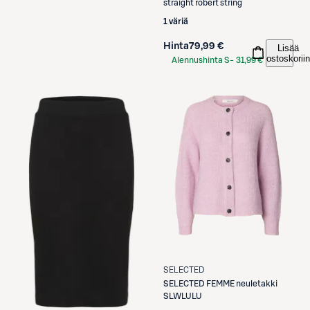
straight robert string
1 väriä
Hinta
79,99 €
Lisää
ostoskoriin
Alennushinta S-
31,99 €
Etukortilla
SELECTED
SELECTED
FEMME neuletakki
SLWLULU