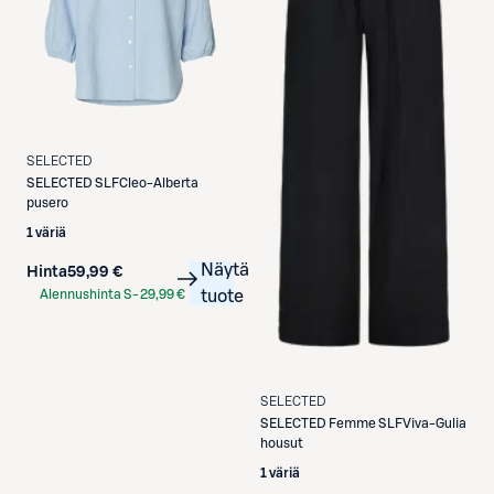
SELECTED
SELECTED
SLFCleo-Alberta
pusero
1 väriä
Näytä
Hinta
59,99 €
Alennushinta S-
29,99 €
tuote
Etukortilla
SELECTED
SELECTED
Femme SLFViva-Gulia
housut
1 väriä