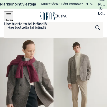
Kuukauden S-Edut vähintään –20 %
Markkinointiviestejä
kuuk
S-
Edui
Etusivu
Avaa
valikko
Hae tuotteita tai brändiä