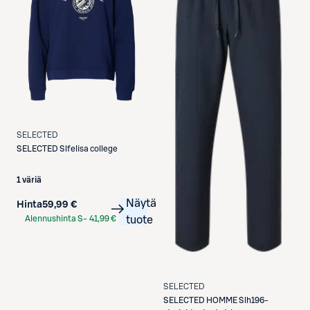
SELECTED
SELECTED
Slfelisa college
1 väriä
Näytä
Hinta
59,99 €
Alennushinta S-
41,99 €
tuote
Etukortilla
SELECTED
SELECTED
HOMME Slh196-