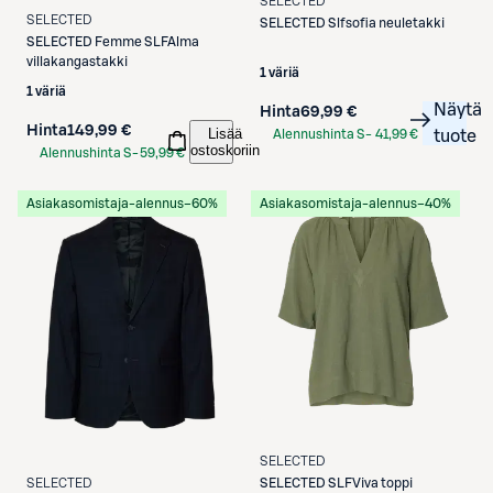
SELECTED
SELECTED
SELECTED
Slfsofia neuletakki
SELECTED
Femme SLFAlma
villakangastakki
1 väriä
1 väriä
Näytä
Hinta
69,99 €
Hinta
149,99 €
Lisää
Alennushinta S-
41,99 €
tuote
ostoskoriin
Alennushinta S-
59,99 €
Etukortilla
Etukortilla
Asiakasomistaja-alennus
−60%
Asiakasomistaja-alennus
−40%
SELECTED
SELECTED
SLFViva toppi
SELECTED