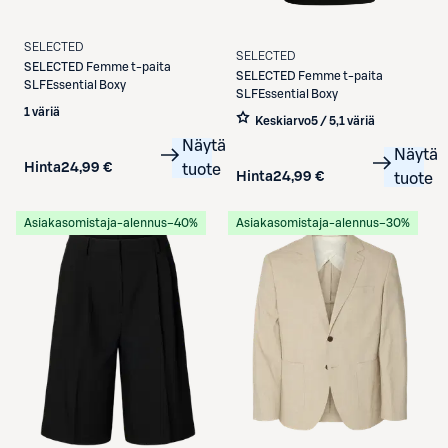
SELECTED
SELECTED
SELECTED
Femme t-paita
SELECTED
Femme t-paita
SLFEssential Boxy
SLFEssential Boxy
1 väriä
Keskiarvo
5 / 5
,
1 väriä
Näytä
Näytä
Hinta
24,99 €
tuote
Hinta
24,99 €
tuote
Asiakasomistaja-alennus
−40%
Asiakasomistaja-alennus
−30%