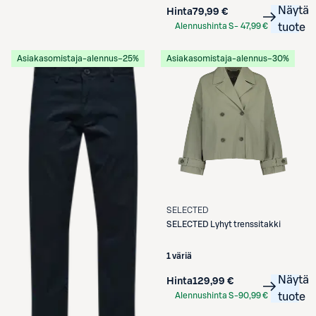
Näytä
Hinta
79,99 €
Alennushinta S-
47,99 €
tuote
Etukortilla
Asiakasomistaja-alennus
−25%
Asiakasomistaja-alennus
−30%
SELECTED
SELECTED
Lyhyt trenssitakki
1 väriä
Näytä
Hinta
129,99 €
Alennushinta S-
90,99 €
tuote
Etukortilla