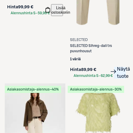
Hinta
99,99 €
Lisää
ostoskoriin
Alennushinta S-
59,99 €
Etukortilla
SELECTED
SELECTED
Slhreg-dali trs
puvunhousut
1 väriä
Näytä
Hinta
89,99 €
Alennushinta S-
62,99 €
tuote
Etukortilla
Asiakasomistaja-alennus
−40%
Asiakasomistaja-alennus
−30%