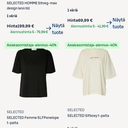
SELECTED
HOMME Slhreg-max
design lano blz
1 väriä
1 väriä
Näytä
Hinta
69,99 €
Näytä
Hinta
199,99 €
Alennushinta S-
41,99 €
tuote
Etukortilla
Alennushinta S-
79,99 €
tuote
Etukortilla
Asiakasomistaja-alennus
−40%
Asiakasomistaja-alennus
−40%
SELECTED
SELECTED
SELECTED
Slfboxy t-paita
SELECTED
Femme SLFPenelope
t-paita