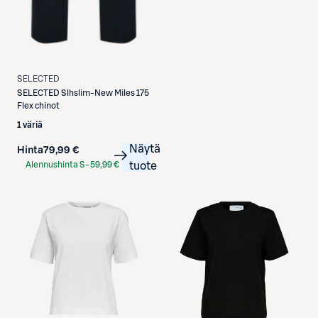
SELECTED
SELECTED
Slhslim-New Miles 175
Flex chinot
1 väriä
Näytä
Hinta
79,99 €
Alennushinta S-
59,99 €
tuote
Etukortilla