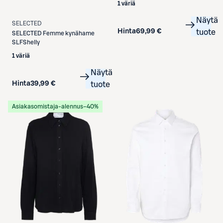
1 väriä
Näytä
SELECTED
Hinta
69,99 €
tuote
SELECTED
Femme kynähame
SLFShelly
1 väriä
Näytä
Hinta
39,99 €
tuote
Asiakasomistaja-alennus
−40%