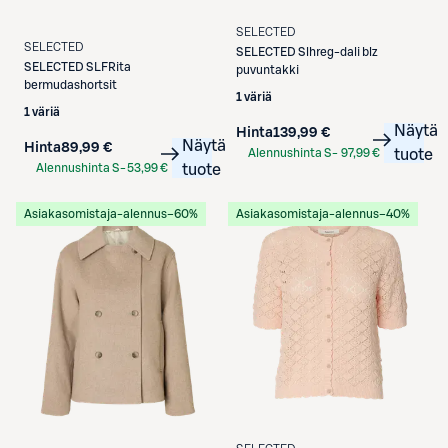
SELECTED
SELECTED
SELECTED
Slhreg-dali blz
SELECTED
SLFRita
puvuntakki
bermudashortsit
1 väriä
1 väriä
Näytä
Hinta
139,99 €
Näytä
Hinta
89,99 €
Alennushinta S-
97,99 €
tuote
Alennushinta S-
53,99 €
tuote
Etukortilla
Etukortilla
Asiakasomistaja-alennus
−60%
Asiakasomistaja-alennus
−40%