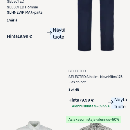
SELECTED
SELECTED
Homme
SLHNEWPIMA t-paita
1 väriä
Näytä
Hinta
19,99 €
tuote
SELECTED
SELECTED
Slhslim-New Miles 175
Flex chinot
1 väriä
Näytä
Hinta
79,99 €
Alennushinta S-
59,99 €
tuote
Etukortilla
Asiakasomistaja-alennus
−50%