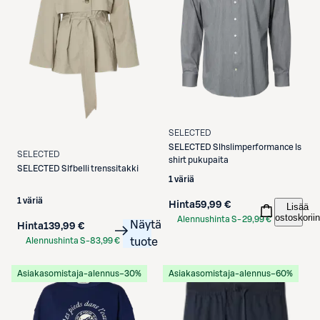
SELECTED
SELECTED
Slhslimperformance ls
SELECTED
shirt pukupaita
SELECTED
Slfbelli trenssitakki
1 väriä
1 väriä
Hinta
59,99 €
Lisää
ostoskoriin
Alennushinta S-
29,99 €
Näytä
Hinta
139,99 €
Etukortilla
Alennushinta S-
83,99 €
tuote
Etukortilla
Asiakasomistaja-alennus
−30%
Asiakasomistaja-alennus
−60%