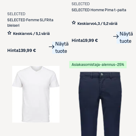
SELECTED
SELECTED
Homme Pima t-paita
SELECTED
SELECTED
Femme SLFRita
Keskiarvo
4,3 / 5
,
2 väriä
bleiseri
Näytä
Keskiarvo
4 / 5
,
1 väriä
Hinta
19,99 €
tuote
Näytä
Hinta
139,99 €
tuote
Asiakasomistaja-alennus
−25%