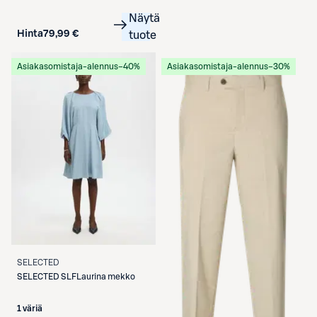
Näytä
Hinta
79,99 €
tuote
Asiakasomistaja-alennus
−40%
Asiakasomistaja-alennus
−30%
SELECTED
SELECTED
SLFLaurina mekko
1 väriä