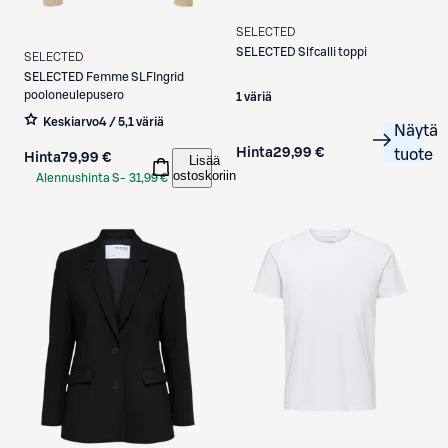
SELECTED
SELECTED
Slfcalli toppi
SELECTED
SELECTED
Femme SLFIngrid
pooloneulepusero
1 väriä
Keskiarvo
4 / 5
,
1 väriä
Näytä
Hinta
29,99 €
tuote
Hinta
79,99 €
Lisää
ostoskoriin
Alennushinta S-
31,99 €
Etukortilla