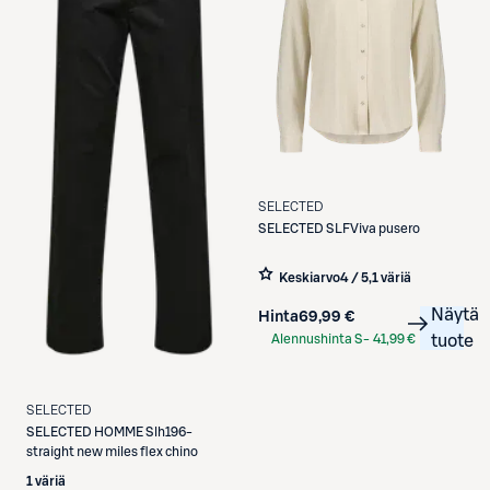
SELECTED
SELECTED
SLFViva pusero
Keskiarvo
4 / 5
,
1 väriä
Näytä
Hinta
69,99 €
Alennushinta S-
41,99 €
tuote
Etukortilla
SELECTED
SELECTED
HOMME Slh196-
straight new miles flex chino
1 väriä