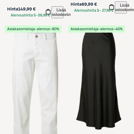
Hinta
69,99 €
Lisää
Hinta
149,99 €
ostoskoriin
Lisää
Alennushinta S-
27,99 €
ostoskoriin
Alennushinta S-
59,99 €
Etukortilla
Etukortilla
Asiakasomistaja-alennus
−60%
Asiakasomistaja-alennus
−40%