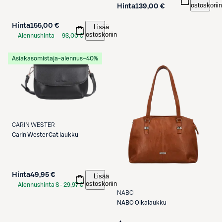
ostoskoriin
Hinta
139,00 €
Hinta
155,00 €
Lisää
ostoskoriin
Alennushinta
93,00 €
S-Etukortilla
Asiakasomistaja-alennus
−40%
CARIN WESTER
Carin Wester
Cat laukku
Hinta
49,95 €
Lisää
ostoskoriin
Alennushinta S-
29,97 €
NABO
Etukortilla
NABO
Olkalaukku