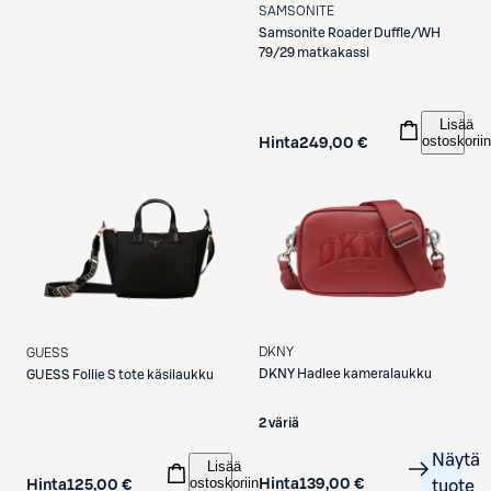
SAMSONITE
Samsonite
Roader Duffle/WH
79/29 matkakassi
Lisää
ostoskoriin
Hinta
249,00 €
DKNY
GUESS
DKNY
Hadlee kameralaukku
GUESS
Follie S tote käsilaukku
2 väriä
Näytä
Lisää
ostoskoriin
Hinta
139,00 €
tuote
Hinta
125,00 €