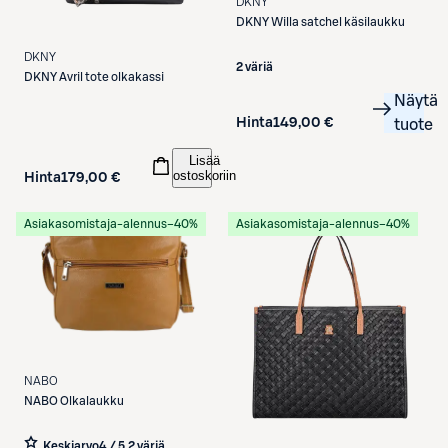
DKNY
DKNY
Willa satchel käsilaukku
DKNY
2 väriä
DKNY
Avril tote olkakassi
Näytä
Hinta
149,00 €
tuote
Lisää
ostoskoriin
Hinta
179,00 €
Asiakasomistaja-alennus
−40%
Asiakasomistaja-alennus
−40%
NABO
NABO
Olkalaukku
Keskiarvo
4 / 5
,
2 väriä