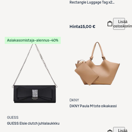
Rectangle Luggage Tag x2
nimilappu
Lisää
ostoskoriin
Hinta
15,00 €
Asiakasomistaja-alennus
−40%
DKNY
DKNY
Paula M tote olkakassi
GUESS
GUESS
Elsie clutch juhlalaukkku
Lisää