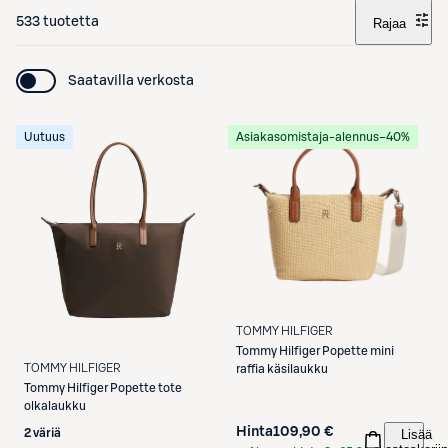
533 tuotetta
Rajaa
Saatavilla verkosta
Uutuus
Asiakasomistaja-alennus
−40%
TOMMY HILFIGER
Tommy Hilfiger
Popette mini
TOMMY HILFIGER
raffia käsilaukku
Tommy Hilfiger
Popette tote
olkalaukku
Hinta
109,90 €
2 väriä
Lisää