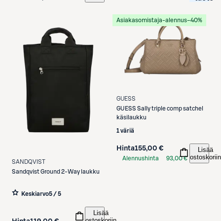
Asiakasomistaja-alennus
−40%
GUESS
GUESS
Sally triple comp satchel
käsilaukku
1 väriä
Hinta
155,00 €
Lisää
ostoskoriin
Alennushinta
93,00 €
SANDQVIST
S-Etukortilla
Sandqvist
Ground 2-Way laukku
Keskiarvo
5 / 5
Lisää
ostoskoriin