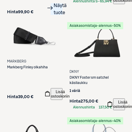
ostoskoriin
Alennushinta S-
65,94 €
Näytä
Etukortilla
Hinta
99,90 €
tuote
Asiakasomistaja-alennus
−50%
MARKBERG
Markberg
Finley olkahiha
DKNY
DKNY
Foster sm satchel
käsilaukku
1 väriä
Lisää
ostoskoriin
Hinta
39,00 €
Hinta
275,00 €
Lisää
ostoskoriin
Alennushinta
137,50 €
S-Etukortilla
Asiakasomistaja-alennus
−40%