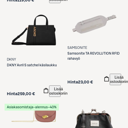
Hinta
119,00 €
SAMSONITE
Samsonite
TA REVOLUTION RFID
rahavyö
DKNY
DKNY
Avril S satchel käsilaukku
Lisää
ostoskoriin
Hinta
23,00 €
Lisää
ostoskoriin
Hinta
259,00 €
Asiakasomistaja-alennus
−40%