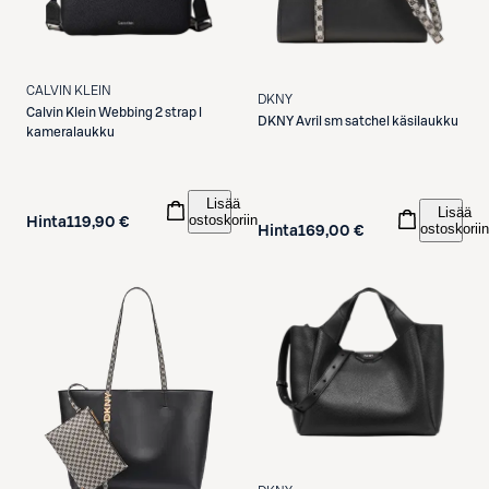
CALVIN KLEIN
DKNY
Calvin Klein
Webbing 2 strap l
DKNY
Avril sm satchel käsilaukku
kameralaukku
Lisää
Lisää
ostoskoriin
Hinta
119,90 €
ostoskoriin
Hinta
169,00 €