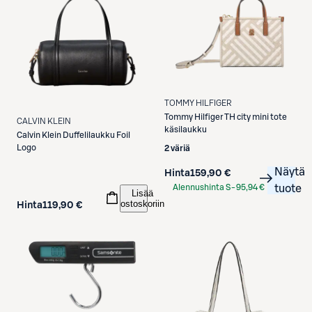
TOMMY HILFIGER
Tommy Hilfiger
TH city mini tote
CALVIN KLEIN
käsilaukku
Calvin Klein
Duffelilaukku Foil
Logo
2 väriä
Näytä
Hinta
159,90 €
Alennushinta S-
95,94 €
tuote
Lisää
Etukortilla
ostoskoriin
Hinta
119,90 €