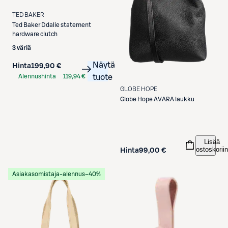
TED BAKER
Ted Baker
Ddalie statement
hardware clutch
3 väriä
Näytä
Hinta
199,90 €
Alennushinta
119,94 €
tuote
S-Etukortilla
GLOBE HOPE
Globe Hope
AVARA laukku
Lisää
ostoskoriin
Hinta
99,00 €
Asiakasomistaja-alennus
−40%