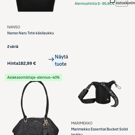
ostoskoriin
Alennushinta S-
95,94 €
Etukortilla
NANSO
Nanso
Naru Tote käsilaukku
2 väriä
Näytä
Hinta
182,99 €
tuote
Asiakasomistaja-alennus
−40%
MARIMEKKO
Marimekko
Essential Bucket Solid
laukku