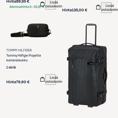
Hinta
89,95 €
Lisää
Lisää
ostoskoriin
Alennushinta S-
53,97 €
ostoskoriin
Hinta
135,00 €
Etukortilla
TOMMY HILFIGER
Tommy Hilfiger
Popette
kameralaukku
1 väriä
Lisää
ostoskoriin
Hinta
79,90 €