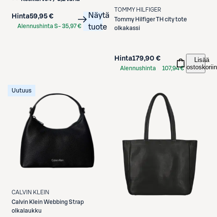
TOMMY HILFIGER
Näytä
Hinta
59,95 €
Tommy Hilfiger
TH city tote
Alennushinta S-
35,97 €
tuote
olkakassi
Etukortilla
Hinta
179,90 €
Lisää
ostoskoriin
Alennushinta
107,94 €
S-Etukortilla
Uutuus
CALVIN KLEIN
Calvin Klein
Webbing Strap
olkalaukku