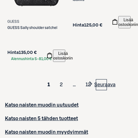
Lisää
GUESS
ostoskoriin
Hinta
125,00 €
GUESS
Sally shoulder satchel
Hinta
135,00 €
Lisää
ostoskoriin
Alennushinta S-
81,00 €
Etukortilla
1
2
…
12
Seuraava
Katso naisten muodin uutuudet
Katso naisten 5 tähden tuotteet
Katso naisten muodin myydyimmät