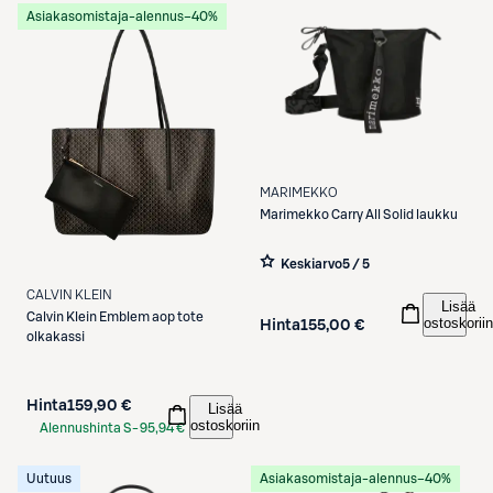
Asiakasomistaja-alennus
−40%
MARIMEKKO
Marimekko
Carry All Solid laukku
Keskiarvo
5 / 5
CALVIN KLEIN
Lisää
Calvin Klein
Emblem aop tote
ostoskoriin
Hinta
155,00 €
olkakassi
Hinta
159,90 €
Lisää
ostoskoriin
Alennushinta S-
95,94 €
Etukortilla
Uutuus
Asiakasomistaja-alennus
−40%