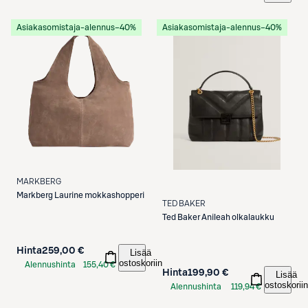
Asiakasomistaja-alennus
−40%
Asiakasomistaja-alennus
−40%
MARKBERG
Markberg
Laurine mokkashopperi
TED BAKER
Ted Baker
Anileah olkalaukku
Hinta
259,00 €
Lisää
ostoskoriin
Alennushinta
155,40 €
Hinta
199,90 €
Lisää
S-Etukortilla
ostoskoriin
Alennushinta
119,94 €
S-Etukortilla