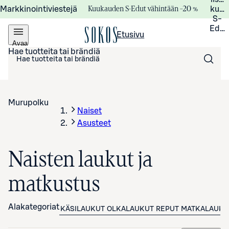
Kuukauden S-Edut vähintään –20 %
Markkinointiviestejä
kuuk
S-
Edui
Etusivu
Avaa
valikko
Hae tuotteita tai brändiä
Murupolku
Naiset
Asusteet
Naisten laukut ja
matkustus
Alakategoriat
KÄSILAUKUT
OLKALAUKUT
REPUT
MATKALAUKU