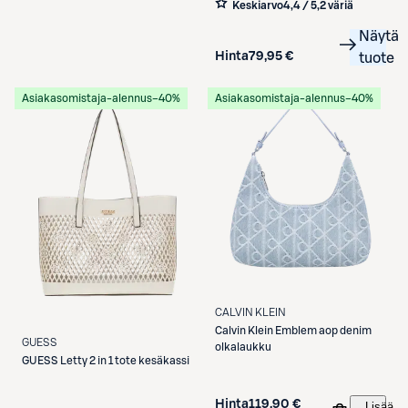
Keskiarvo
4,4 / 5
,
2 väriä
Näytä
Hinta
79,95 €
tuote
Asiakasomistaja-alennus
−40%
Asiakasomistaja-alennus
−40%
CALVIN KLEIN
Calvin Klein
Emblem aop denim
GUESS
olkalaukku
GUESS
Letty 2 in 1 tote kesäkassi
Hinta
119,90 €
Lisää