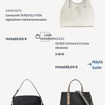
SAMSONITE
Samsonite
TA REVOLUTION
digitaalinen matkatavaravaaka
Lisää
ostoskoriin
Hinta
26,00 €
GUESS
GUESS
Victtoria 2 in 1 tote
olkakassi
2 väriä
Näytä
Hinta
155,00 €
tuote