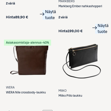
MARKBERG
2 väriä
Markberg
Ember nahkashopperi
Näytä
Hinta
89,90 €
2 väriä
tuote
Näytä
Hinta
199,00 €
tuote
Asiakasomistaja-alennus
−40%
WERA
MIIKO
WERA
Nile crossbody-laukku
Miiko
Piilo laukku