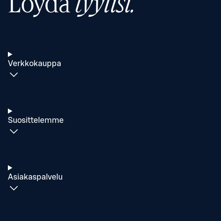
Löydä
tyylisi.
Verkkokauppa
Suosittelemme
Asiakaspalvelu