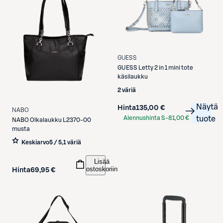
GUESS
GUESS
Letty 2 in 1 mini tote
käsilaukku
2 väriä
Näytä
Hinta
135,00 €
NABO
Alennushinta S-
81,00 €
tuote
NABO
Olkalaukku L2370-00
Etukortilla
musta
Keskiarvo
5 / 5
,
1 väriä
Lisää
ostoskoriin
Hinta
69,95 €