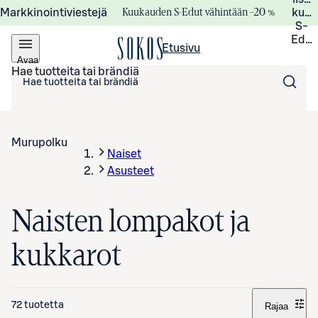
Kuukauden S-Edut vähintään –20 %
Markkinointiviestejä
kuuk
S-
Edui
Etusivu
Avaa
valikko
Hae tuotteita tai brändiä
Murupolku
Naiset
Asusteet
Naisten lompakot ja
kukkarot
72 tuotetta
Rajaa