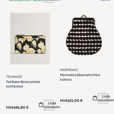
Etukortilla
MARIMEKKO
Marimekko
Räsymatto Pieni
TED BAKER
kukkaro
Ted Baker
Becez printed
korttikotelo
Lisää
ostoskoriin
Hinta
21,00 €
Lisää
ostoskoriin
Hinta
54,90 €