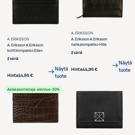
A. ERIKSSON
A. Eriksson
A.Eriksson
A. ERIKSSON
nahkalompakko Hille
A. Eriksson
A.Eriksson
korttilompakko Eden
2 väriä
2 väriä
Näytä
Näytä
Hinta
44,95 €
tuote
Hinta
14,95 €
tuote
Asiakasomistaja-alennus
−50%