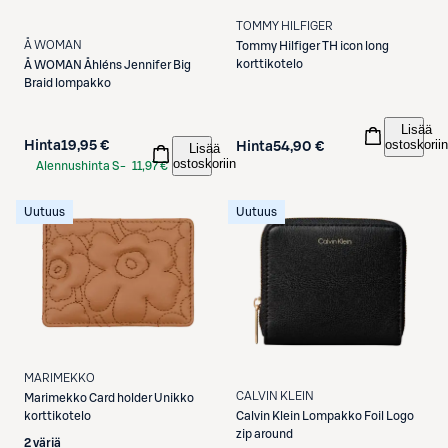
TOMMY HILFIGER
Å WOMAN
Tommy Hilfiger
TH icon long
korttikotelo
Å WOMAN
Åhléns Jennifer Big
Braid lompakko
Lisää
ostoskoriin
Hinta
19,95 €
Hinta
54,90 €
Lisää
ostoskoriin
Alennushinta S-
11,97 €
Etukortilla
Uutuus
Uutuus
MARIMEKKO
CALVIN KLEIN
Marimekko
Card holder Unikko
Calvin Klein
Lompakko Foil Logo
korttikotelo
zip around
2 väriä