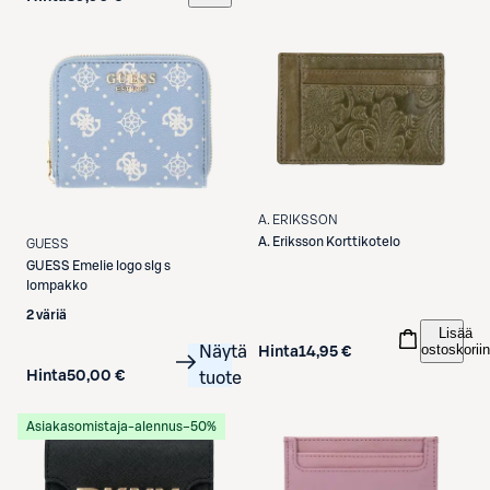
A. ERIKSSON
A. Eriksson
Korttikotelo
GUESS
GUESS
Emelie logo slg s
lompakko
2 väriä
Lisää
ostoskoriin
Näytä
Hinta
14,95 €
Hinta
50,00 €
tuote
Asiakasomistaja-alennus
−50%