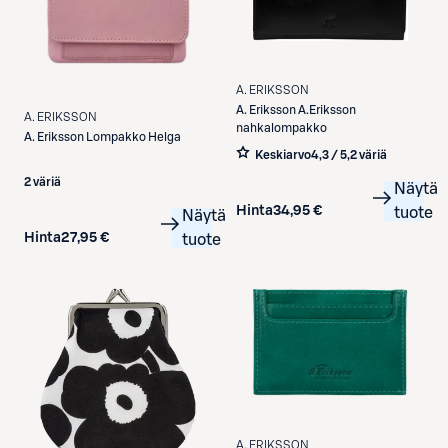
A. ERIKSSON
A. Eriksson
A.Eriksson
A. ERIKSSON
nahkalompakko
A. Eriksson
Lompakko Helga
Keskiarvo
4,3 / 5
,
2 väriä
2 väriä
Näytä
Hinta
34,95 €
tuote
Näytä
Hinta
27,95 €
tuote
A. ERIKSSON