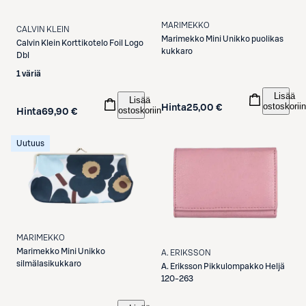
MARIMEKKO
CALVIN KLEIN
Marimekko
Mini Unikko puolikas
Calvin Klein
Korttikotelo Foil Logo
kukkaro
Dbl
1 väriä
Lisää
Lisää
ostoskoriin
Hinta
25,00 €
ostoskoriin
Hinta
69,90 €
Uutuus
MARIMEKKO
Marimekko
Mini Unikko
A. ERIKSSON
silmälasikukkaro
A. Eriksson
Pikkulompakko Heljä
120-263