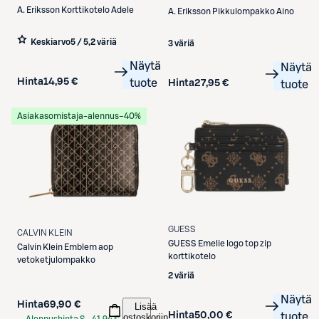
A. Eriksson
Korttikotelo Adele
A. Eriksson
Pikkulompakko Aino
Keskiarvo
5 / 5
,
2 väriä
3 väriä
Näytä
Näytä
Hinta
14,95 €
tuote
Hinta
27,95 €
tuote
Asiakasomistaja-alennus
−40%
GUESS
CALVIN KLEIN
GUESS
Emelie logo top zip
Calvin Klein
Emblem aop
korttikotelo
vetoketjulompakko
2 väriä
Näytä
Hinta
69,90 €
Lisää
Hinta
50,00 €
tuote
ostoskoriin
Alennushinta S-
41,94 €