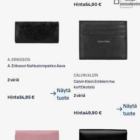
ostoskoriin
Hinta
54,90 €
A. ERIKSSON
A. Eriksson
Nahkalompakko Aava
CALVIN KLEIN
2 väriä
Calvin Klein
Emblem hw
korttikotelo
Näytä
2 väriä
Hinta
34,95 €
tuote
Näytä
Hinta
49,90 €
tuote