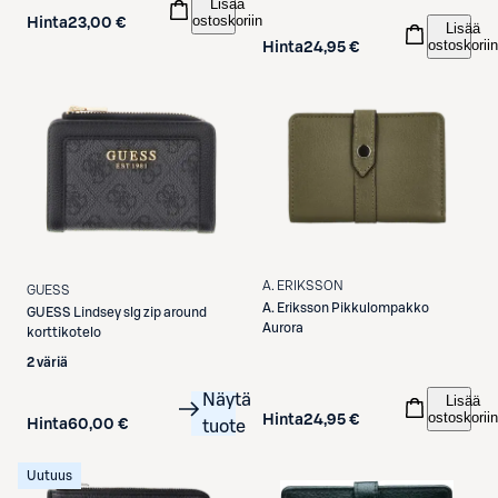
Lisää
ostoskoriin
Hinta
23,00 €
Lisää
ostoskoriin
Hinta
24,95 €
A. ERIKSSON
GUESS
A. Eriksson
Pikkulompakko
GUESS
Lindsey slg zip around
Aurora
korttikotelo
2 väriä
Näytä
Lisää
ostoskoriin
Hinta
24,95 €
Hinta
60,00 €
tuote
Uutuus