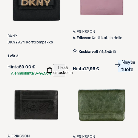
A. ERIKSSON
DKNY
A. Eriksson
Korttikotelo Helle
DKNY
Avril korttilompakko
Keskiarvo
5 / 5
,
2 väriä
1 väriä
Näytä
Hinta
89,00 €
Lisää
Hinta
12,95 €
tuote
ostoskoriin
Alennushinta S-
44,50 €
Etukortilla
A. ERIKSSON
A. ERIKSSON