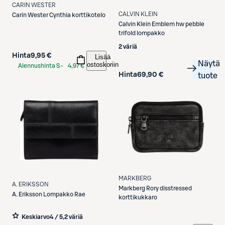
CARIN WESTER
CALVIN KLEIN
Carin Wester
Cynthia korttikotelo
Calvin Klein
Emblem hw pebble
trifold lompakko
2 väriä
Hinta
9,95 €
Lisää
Näytä
ostoskoriin
Alennushinta S-
4,97 €
Hinta
69,90 €
tuote
Etukortilla
MARKBERG
A. ERIKSSON
Markberg
Rory disstressed
A. Eriksson
Lompakko Rae
korttikukkaro
Keskiarvo
4 / 5
,
2 väriä