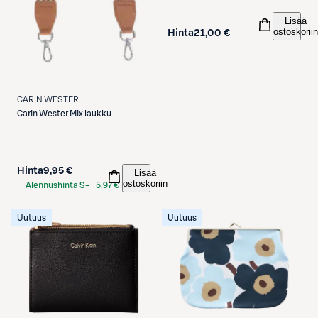
Lisää
ostoskoriin
Hinta
21,00 €
CARIN WESTER
Carin Wester
Mix laukku
Hinta
9,95 €
Lisää
ostoskoriin
Alennushinta S-
5,97 €
Etukortilla
Uutuus
Uutuus