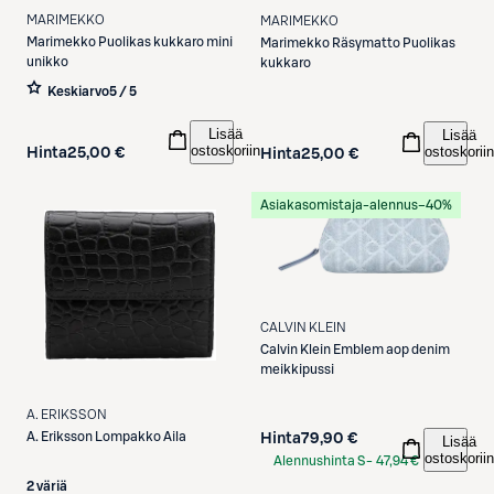
MARIMEKKO
MARIMEKKO
Marimekko
Puolikas kukkaro mini
Marimekko
Räsymatto Puolikas
unikko
kukkaro
Keskiarvo
5 / 5
Lisää
Lisää
ostoskoriin
ostoskoriin
Hinta
25,00 €
Hinta
25,00 €
Asiakasomistaja-alennus
−40%
CALVIN KLEIN
Calvin Klein
Emblem aop denim
meikkipussi
A. ERIKSSON
A. Eriksson
Lompakko Aila
Hinta
79,90 €
Lisää
ostoskoriin
Alennushinta S-
47,94 €
Etukortilla
2 väriä