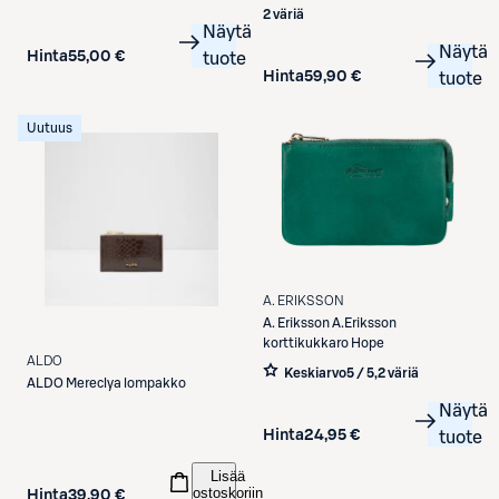
2 väriä
Näytä
Näytä
Hinta
55,00 €
tuote
Hinta
59,90 €
tuote
Uutuus
A. ERIKSSON
A. Eriksson
A.Eriksson
korttikukkaro Hope
ALDO
Keskiarvo
5 / 5
,
2 väriä
ALDO
Mereclya lompakko
Näytä
Hinta
24,95 €
tuote
Lisää
ostoskoriin
Hinta
39,90 €