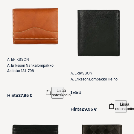
A. ERIKSSON
A. Eriksson
Nahkalompakko
Aallotar 131-798
A. ERIKSSON
A. Eriksson
Lompakko Heino
Lisää
1 väriä
ostoskoriin
Hinta
37,95 €
Lisää
ostoskoriin
Hinta
29,95 €