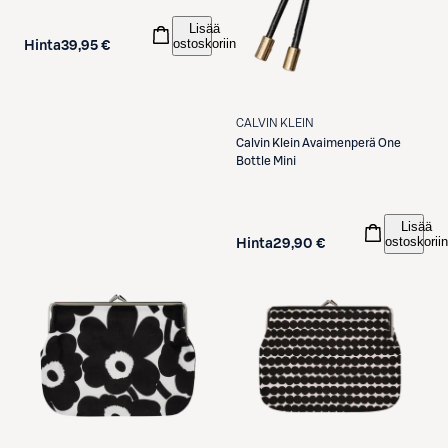
Lisää
ostoskoriin
Hinta
39,95 €
CALVIN KLEIN
Calvin Klein
Avaimenperä One
Bottle Mini
Lisää
ostoskoriin
Hinta
29,90 €