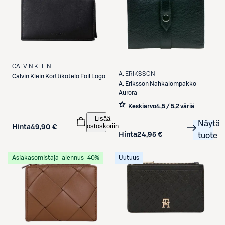
CALVIN KLEIN
A. ERIKSSON
Calvin Klein
Korttikotelo Foil Logo
A. Eriksson
Nahkalompakko
Aurora
Keskiarvo
4,5 / 5
,
2 väriä
Lisää
Näytä
ostoskoriin
Hinta
49,90 €
Hinta
24,95 €
tuote
Asiakasomistaja-alennus
−40%
Uutuus