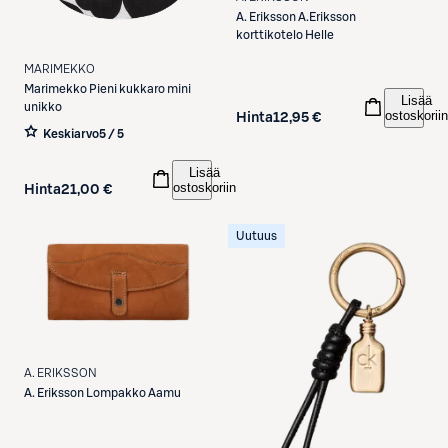
A. Eriksson
A.Eriksson
korttikotelo Helle
MARIMEKKO
Marimekko
Pieni kukkaro mini
Lisää
unikko
ostoskoriin
Hinta
12,95 €
Keskiarvo
5 / 5
Lisää
ostoskoriin
Hinta
21,00 €
Uutuus
A. ERIKSSON
A. Eriksson
Lompakko Aamu