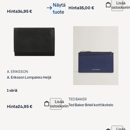
Lisää
Näytä
ostoskoriin
Hinta
35,00 €
Hinta
34,95 €
tuote
A. ERIKSSON
A. Eriksson
Lompakko Heljä
1 väriä
TED BAKER
Lisää
Ted Baker
Briell korttikotelo
ostoskoriin
Hinta
24,95 €
Lisää