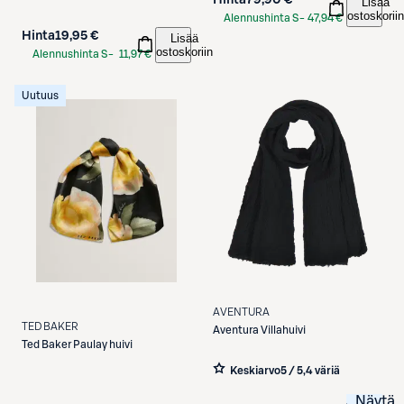
Hinta
79,90 €
Lisää
ostoskoriin
Alennushinta S-
47,94 €
Hinta
19,95 €
Etukortilla
Lisää
ostoskoriin
Alennushinta S-
11,97 €
Etukortilla
Uutuus
AVENTURA
TED BAKER
Aventura
Villahuivi
Ted Baker
Paulay huivi
Keskiarvo
5 / 5
,
4 väriä
Näytä