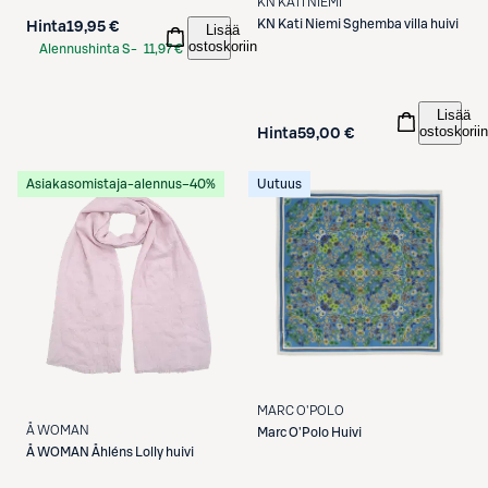
KN KATI NIEMI
KN Kati Niemi
Sghemba villa huivi
Hinta
19,95 €
Lisää
ostoskoriin
Alennushinta S-
11,97 €
Etukortilla
Lisää
ostoskoriin
Hinta
59,00 €
Asiakasomistaja-alennus
−40%
Uutuus
MARC O'POLO
Å WOMAN
Marc O'Polo
Huivi
Å WOMAN
Åhléns Lolly huivi