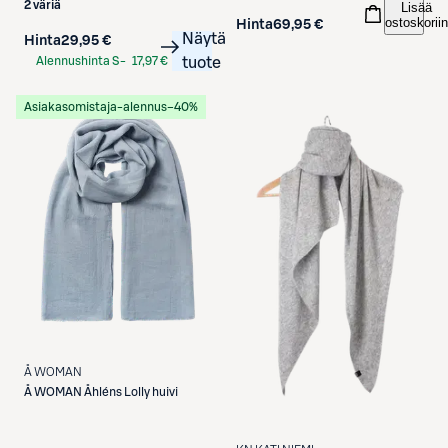
2 väriä
Lisää
ostoskoriin
Hinta
69,95 €
Näytä
Hinta
29,95 €
Alennushinta S-
17,97 €
tuote
Etukortilla
Asiakasomistaja-alennus
−40%
Å WOMAN
Å WOMAN
Åhléns Lolly huivi