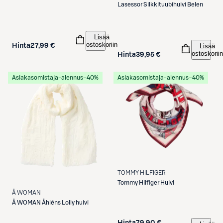
Lasessor
Silkkituubihuivi Belen
Lisää
ostoskoriin
Hinta
27,99 €
Lisää
ostoskoriin
Hinta
39,95 €
Asiakasomistaja-alennus
−40%
Asiakasomistaja-alennus
−40%
TOMMY HILFIGER
Tommy Hilfiger
Huivi
Å WOMAN
Å WOMAN
Åhléns Lolly huivi