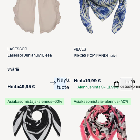
LASESSOR
PIECES
Lasessor
Juhlahuivi Eleea
PIECES
PCMIRANDI huivi
3 väriä
Näytä
Hinta
19,99 €
Lisää
ostoskoriin
Hinta
49,95 €
tuote
Alennushinta S-
11,99 €
Etukortilla
Asiakasomistaja-alennus
−60%
Asiakasomistaja-alennus
−40%