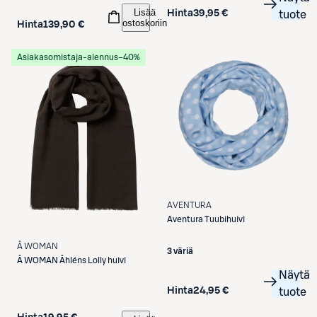
Lisää
Hinta
39,95 €
tuote
ostoskoriin
Hinta
139,90 €
Asiakasomistaja-alennus
−40%
AVENTURA
Aventura
Tuubihuivi
Å WOMAN
3 väriä
Å WOMAN
Åhléns Lolly huivi
Näytä
Hinta
24,95 €
tuote