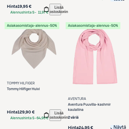
Etukortilla
Hinta
19,95 €
Lisää
ostoskoriin
Alennushinta S-
11,97 €
Etukortilla
Asiakasomistaja-alennus
−50%
Asiakasomistaja-alennus
−50%
TOMMY HILFIGER
Tommy Hilfiger
Huivi
AVENTURA
Aventura
Puuvilla-kashmir
kaulaliina
Hinta
129,90 €
Lisää
ostoskoriin
2 väriä
Alennushinta S-
64,95 €
Etukortilla
Näytä
Hinta
24,95 €