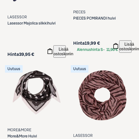
PIECES
LASESSOR
PIECES
PCMIRANDI huivi
Lasessor
Majolica silkkihuivi
Hinta
19,99 €
Lisää
ostoskoriin
Lisää
Alennushinta S-
11,99 €
ostoskoriin
Hinta
39,95 €
Etukortilla
Uutuus
Uutuus
MORE&MORE
LASESSOR
More&More
Huivi