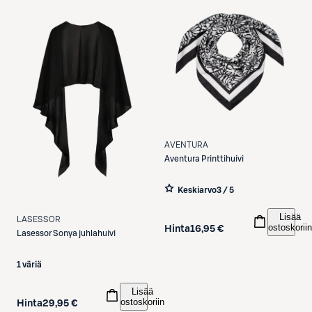
AVENTURA
Aventura
Printtihuivi
Keskiarvo
3 / 5
Lisää
LASESSOR
ostoskoriin
Hinta
16,95 €
Lasessor
Sonya juhlahuivi
1 väriä
Lisää
ostoskoriin
Hinta
29,95 €