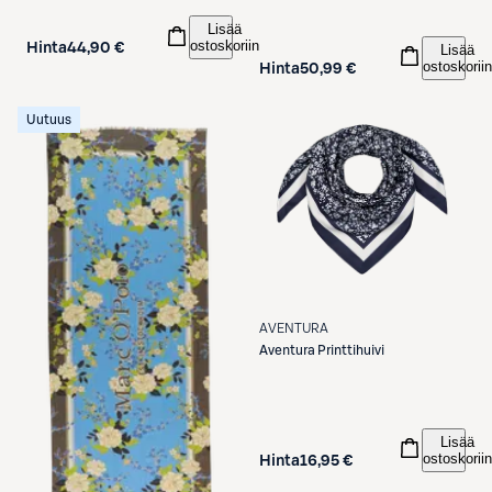
Lisää
ostoskoriin
Hinta
44,90 €
Lisää
ostoskoriin
Hinta
50,99 €
Uutuus
AVENTURA
Aventura
Printtihuivi
Lisää
ostoskoriin
Hinta
16,95 €