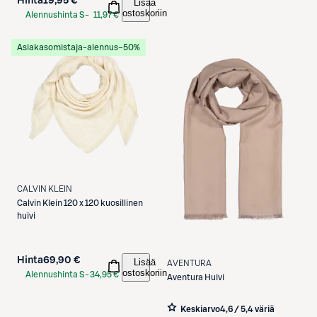
Hinta
19,95 €
Lisää
ostoskoriin
Alennushinta S-
11,97 €
Etukortilla
Asiakasomistaja-alennus
−50%
CALVIN KLEIN
Calvin Klein
120 x 120 kuosillinen
huivi
Hinta
69,90 €
Lisää
AVENTURA
ostoskoriin
Alennushinta S-
34,95 €
Aventura
Huivi
Etukortilla
Keskiarvo
4,6 / 5
,
4 väriä