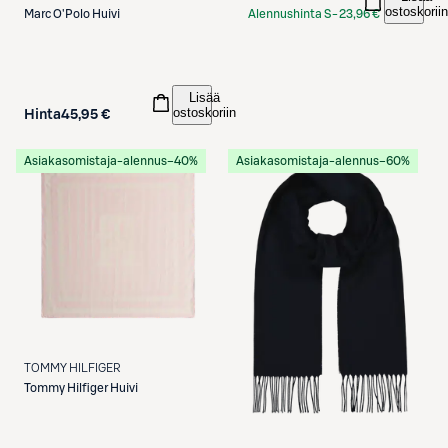
ostoskoriin
Marc O'Polo
Huivi
Alennushinta S-
23,96 €
Etukortilla
Lisää
ostoskoriin
Hinta
45,95 €
Asiakasomistaja-alennus
−40%
Asiakasomistaja-alennus
−60%
TOMMY HILFIGER
Tommy Hilfiger
Huivi