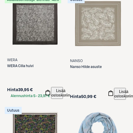
WERA
NANSO
WERA
Cilla huivi
Nanso
Hilde asuste
Hinta
39,95 €
Lisää
Lisää
ostoskoriin
ostoskoriin
Alennushinta S-
23,97 €
Hinta
50,99 €
Etukortilla
Uutuus