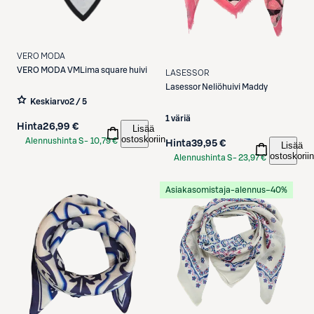
VERO MODA
VERO MODA
VMLima square huivi
LASESSOR
Lasessor
Neliöhuivi Maddy
Keskiarvo
2 / 5
1 väriä
Hinta
26,99 €
Lisää
ostoskoriin
Alennushinta S-
10,79 €
Hinta
39,95 €
Lisää
ostoskoriin
Etukortilla
Alennushinta S-
23,97 €
Etukortilla
Asiakasomistaja-alennus
−40%