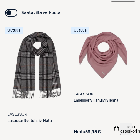
Saatavilla verkosta
Uutuus
Uutuus
LASESSOR
Lasessor
Villahuivi Sienna
LASESSOR
Lasessor
Ruutuhuivi Nata
Lisää
ostoskoriin
Hinta
59,95 €