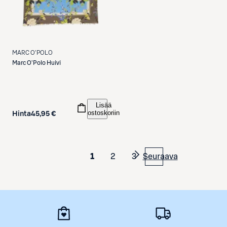
MARC O'POLO
Marc O'Polo
Huivi
Lisää
ostoskoriin
Hinta
45,95 €
1
2
3
Seuraava