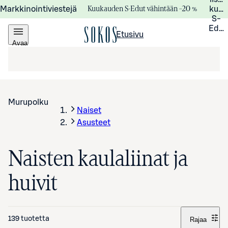
Kuukauden S-Edut vähintään –20 %
Markkinointiviestejä
kuuk
S-
Edui
Etusivu
Avaa
valikko
Murupolku
Naiset
Asusteet
Naisten kaulaliinat ja
huivit
139 tuotetta
Rajaa