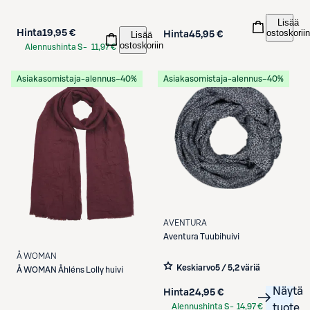
Lisää
ostoskoriin
Hinta
19,95 €
Hinta
45,95 €
Lisää
ostoskoriin
Alennushinta S-
11,97 €
Etukortilla
Asiakasomistaja-alennus
−40%
Asiakasomistaja-alennus
−40%
AVENTURA
Aventura
Tuubihuivi
Å WOMAN
Keskiarvo
5 / 5
,
2 väriä
Å WOMAN
Åhléns Lolly huivi
Näytä
Hinta
24,95 €
Alennushinta S-
14,97 €
tuote