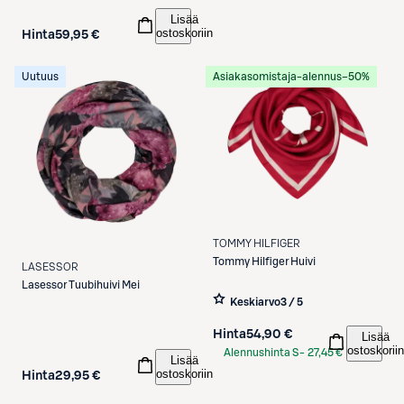
Lisää
ostoskoriin
Hinta
59,95 €
Uutuus
Asiakasomistaja-alennus
−50%
TOMMY HILFIGER
Tommy Hilfiger
Huivi
LASESSOR
Lasessor
Tuubihuivi Mei
Keskiarvo
3 / 5
Hinta
54,90 €
Lisää
ostoskoriin
Alennushinta S-
27,45 €
Lisää
Etukortilla
ostoskoriin
Hinta
29,95 €