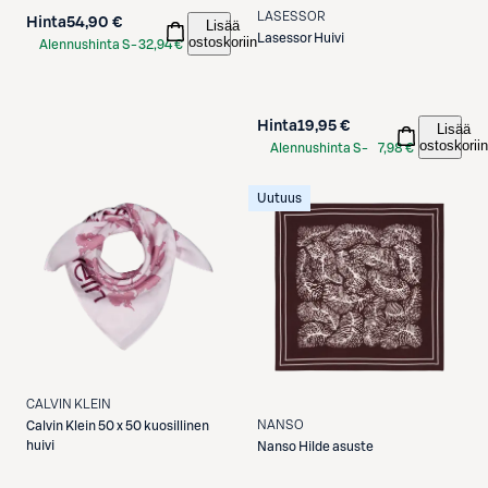
LASESSOR
Hinta
54,90 €
Lisää
Lasessor
Huivi
ostoskoriin
Alennushinta S-
32,94 €
Etukortilla
Hinta
19,95 €
Lisää
ostoskoriin
Alennushinta S-
7,98 €
Etukortilla
Uutuus
CALVIN KLEIN
NANSO
Calvin Klein
50 x 50 kuosillinen
huivi
Nanso
Hilde asuste