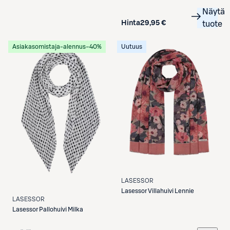
Näytä
Hinta
29,95 €
tuote
Asiakasomistaja-alennus
−40%
Uutuus
LASESSOR
Lasessor
Villahuivi Lennie
LASESSOR
Lasessor
Pallohuivi Milka