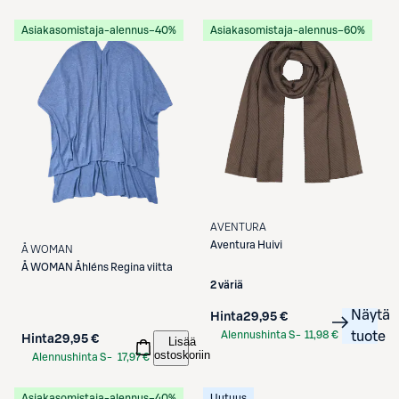
Asiakasomistaja-alennus
−40%
Asiakasomistaja-alennus
−60%
AVENTURA
Aventura
Huivi
Å WOMAN
Å WOMAN
Åhléns Regina viitta
2 väriä
Näytä
Hinta
29,95 €
Alennushinta S-
11,98 €
tuote
Hinta
29,95 €
Lisää
Etukortilla
ostoskoriin
Alennushinta S-
17,97 €
Etukortilla
Asiakasomistaja-alennus
−40%
Uutuus