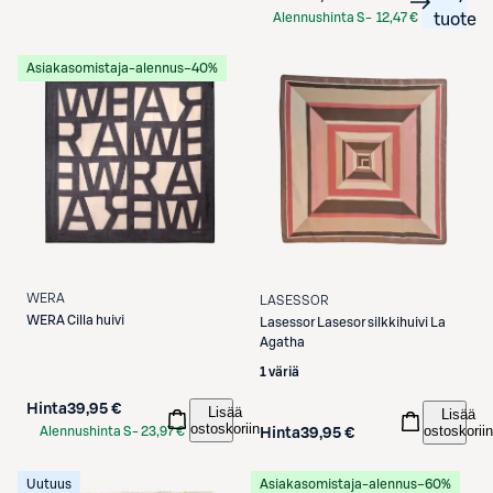
Alennushinta S-
12,47 €
tuote
Etukortilla
Asiakasomistaja-alennus
−40%
WERA
LASESSOR
WERA
Cilla huivi
Lasessor
Lasesor silkkihuivi La
Agatha
1 väriä
Hinta
39,95 €
Lisää
Lisää
ostoskoriin
ostoskoriin
Alennushinta S-
23,97 €
Hinta
39,95 €
Etukortilla
Uutuus
Asiakasomistaja-alennus
−60%