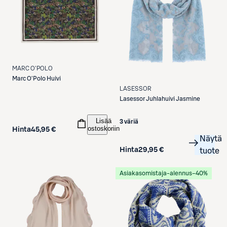
MARC O'POLO
Marc O'Polo
Huivi
LASESSOR
Lasessor
Juhlahuivi Jasmine
Lisää
3 väriä
ostoskoriin
Hinta
45,95 €
Näytä
Hinta
29,95 €
tuote
Asiakasomistaja-alennus
−40%