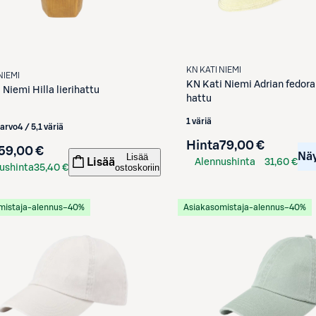
KN KATI NIEMI
NIEMI
KN Kati Niemi
Adrian fedora
i Niemi
Hilla lierihattu
hattu
1 väriä
iarvo
4 / 5
,
1 väriä
Hinta
79,00 €
59,00 €
Nä
Lisää
Lisää
Alennushinta
31,60 €
ostoskoriin
ushinta
35,40 €
S-Etukortilla
kortilla
mistaja-alennus
−40%
Asiakasomistaja-alennus
−40%