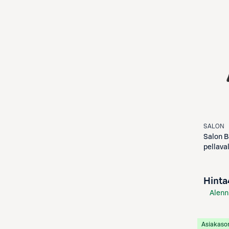
SALON
Salon
B
pellava
Hinta
Alenn
S-Etu
Asiakaso