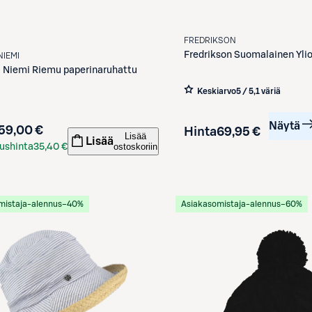
FREDRIKSON
Fredrikson
Suomalainen Ylio
NIEMI
i Niemi
Riemu paperinaruhattu
Keskiarvo
5 / 5
,
1 väriä
Näytä
59,00 €
Hinta
69,95 €
Lisää
Lisää
ostoskoriin
ushinta
35,40 €
kortilla
mistaja-alennus
−40%
Asiakasomistaja-alennus
−60%