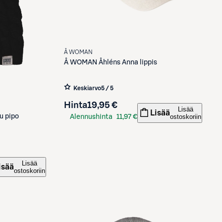
Å WOMAN
Å WOMAN
Åhléns Anna lippis
Keskiarvo
5 / 5
Hinta
19,95 €
Lisää
Lisää
u pipo
ostoskoriin
Alennushinta
11,97 €
S-Etukortilla
Lisää
isää
ostoskoriin