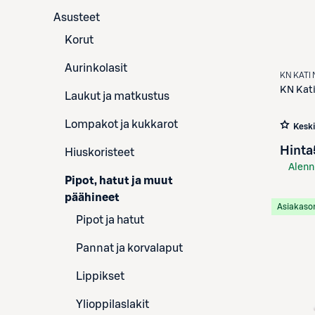
Asusteet
Korut
Aurinkolasit
KN KATI 
KN Kat
Laukut ja matkustus
Lompakot ja kukkarot
Kesk
Hinta
Hiuskoristeet
Alenn
Pipot, hatut ja muut
S-Etu
päähineet
Asiakaso
Pipot ja hatut
Pannat ja korvalaput
Lippikset
Ylioppilaslakit