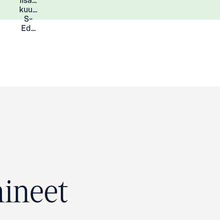
lisää
Lisätietoja
kuukauden
S-
Eduista
hineet