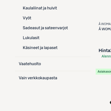
Kaulaliinat ja huivit
Vyöt
Å WOMA
Sadeasut ja sateenvarjot
Å WOM
Lukulasit
Käsineet ja lapaset
Hinta
Alenn
S-Etu
Vaatehuolto
Asiakaso
Vain verkkokaupasta