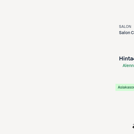
SALON
Salon
C
Hinta
Alenn
S-Etu
Asiakaso