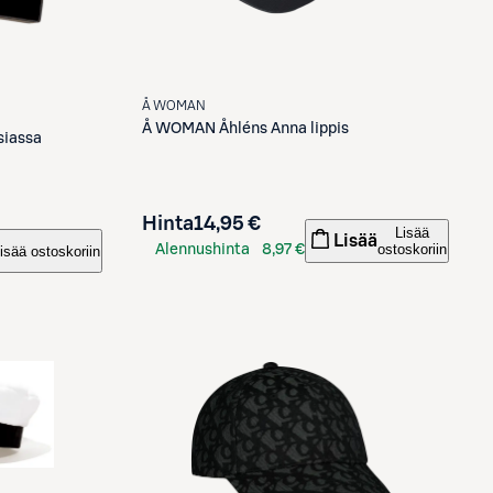
Å WOMAN
Å WOMAN
Åhléns Anna lippis
siassa
Hinta
14,95 €
Lisää
Lisää
ostoskoriin
Alennushinta
8,97 €
isää ostoskoriin
S-Etukortilla