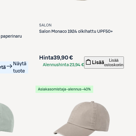
SALON
Salon
Monaco 1924 olkihattu UPF50+
 paperinaru
Hinta
39,90 €
Lisää
Lisää
Näytä
ostoskoriin
Alennushinta
23,94 €
ytä
tuote
S-Etukortilla
Asiakasomistaja-alennus
−40%