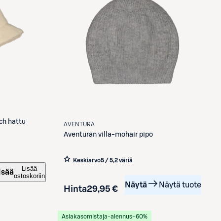
ch hattu
AVENTURA
Aventuran villa-mohair pipo
Keskiarvo
5 / 5
,
2 väriä
Lisää
isää
ostoskoriin
Näytä
Näytä tuote
Hinta
29,95 €
Asiakasomistaja-alennus
−60%