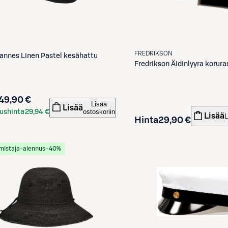
FREDRIKSON
annes Linen Pastel kesähattu
Fredrikson
Äidinlyyra korura
49,90 €
Lisää
Lisää
ostoskoriin
ushinta
29,94 €
Lisää
L
Hinta
29,90 €
kortilla
mistaja-alennus
−40%