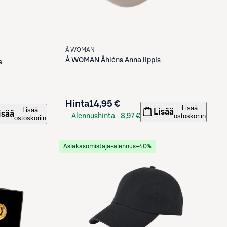
Å WOMAN
Å WOMAN
Åhléns Anna lippis
s
Hinta
14,95 €
Lisää
Lisää
Lisää
isää
ostoskoriin
Alennushinta
8,97 €
ostoskoriin
S-Etukortilla
Asiakasomistaja-alennus
−40%