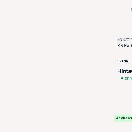
KN KATI 
KN Kat
1 väriä
Hinta
Alenn
S-Etu
Asiakaso