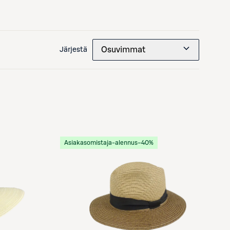
Osuvimmat
Järjestä
Asiakasomistaja-alennus
−40%