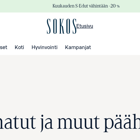
Kuukauden S-Edut vähintään –20 %
Etusivu
set
Koti
Hyvinvointi
Kampanjat
hatut ja muut pää