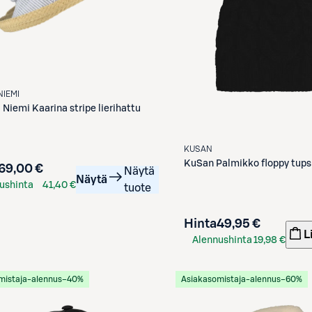
NIEMI
i Niemi
Kaarina stripe lierihattu
KUSAN
KuSan
Palmikko floppy tups
69,00 €
Näytä
Näytä
ushinta
41,40 €
tuote
kortilla
Hinta
49,95 €
L
Alennushinta
19,98 €
S-Etukortilla
mistaja-alennus
−40%
Asiakasomistaja-alennus
−60%