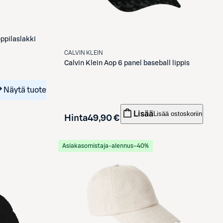
ppilaslakki
CALVIN KLEIN
Calvin Klein
Aop 6 panel baseball lippis
Näytä tuote
Lisää
Lisää ostoskoriin
Hinta
49,90 €
Asiakasomistaja-alennus
−40%