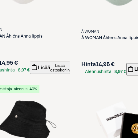
N
Å WOMAN
AN
Åhléns Anna lippis
Å WOMAN
Åhléns Anna lippi
14,95 €
Hinta
14,95 €
Lisää
Lisää
L
ostoskoriin
ushinta
8,97 €
Alennushinta
8,97 €
kortilla
S-Etukortilla
mistaja-alennus
−40%