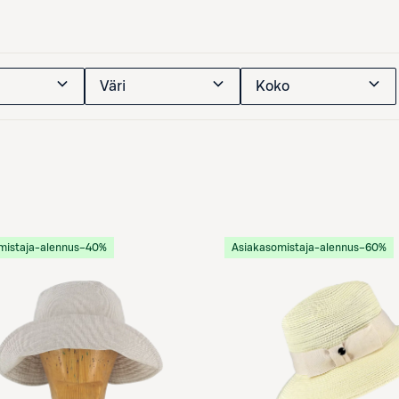
Väri
Koko
mistaja-alennus
−40%
Asiakasomistaja-alennus
−60%