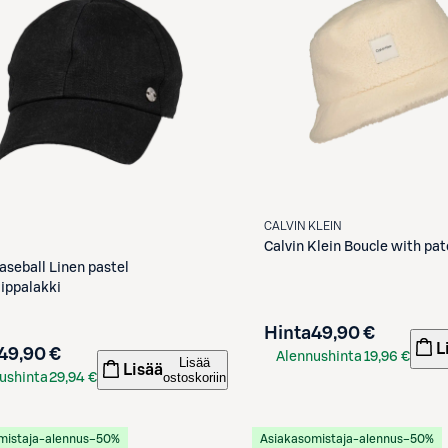
CALVIN KLEIN
Calvin Klein
Boucle with pat
aseball Linen pastel
lippalakki
Hinta
49,90 €
L
49,90 €
Alennushinta
19,96 €
Lisää
Lisää
ostoskoriin
ushinta
29,94 €
S-Etukortilla
kortilla
mistaja-alennus
−50%
Asiakasomistaja-alennus
−50%