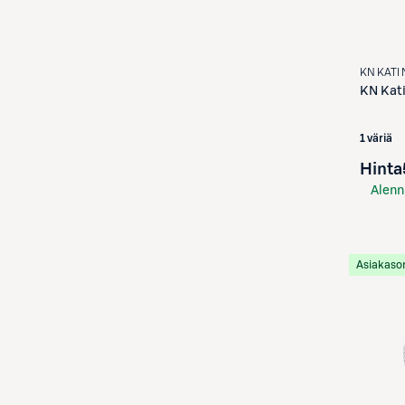
KN KATI 
KN Kat
1 väriä
Hinta
Alenn
S-Etu
Asiakaso