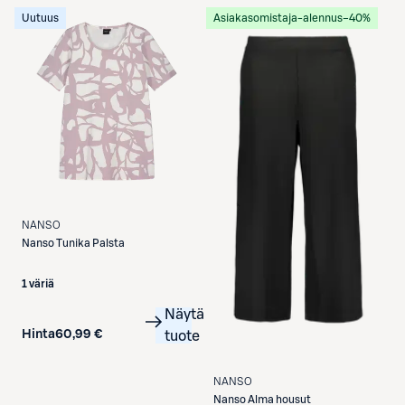
Uutuus
Asiakasomistaja-alennus
−40%
NANSO
Nanso
Tunika Palsta
1 väriä
Näytä
Hinta
60,99 €
tuote
NANSO
Nanso
Alma housut