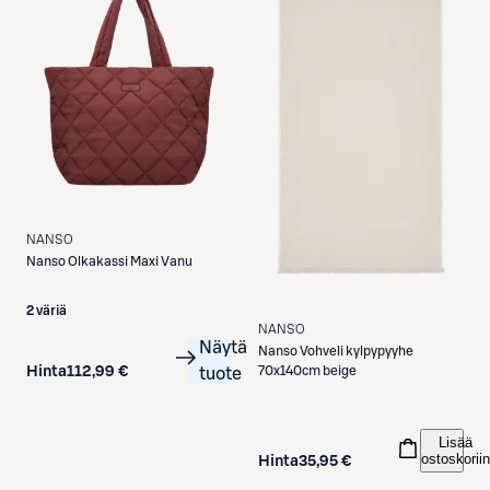
NANSO
Nanso
Olkakassi Maxi Vanu
2 väriä
NANSO
Näytä
Nanso
Vohveli kylpypyyhe
70x140cm beige
Hinta
112,99 €
tuote
Lisää
ostoskoriin
Hinta
35,95 €