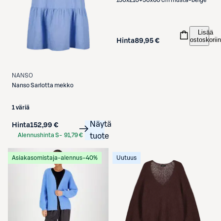
Lisää
ostoskoriin
Hinta
89,95 €
NANSO
Nanso
Sarlotta mekko
1 väriä
Näytä
Hinta
152,99 €
Alennushinta S-
91,79 €
tuote
Etukortilla
Asiakasomistaja-alennus
−40%
Uutuus