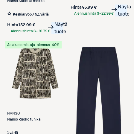
Nanso
Sarlotta mekko
Näytä
Hinta
45,99 €
Alennushinta S-
22,99 €
tuote
Keskiarvo
5 / 5
,
1 väriä
Etukortilla
Näytä
Hinta
152,99 €
Alennushinta S-
91,79 €
tuote
Etukortilla
Asiakasomistaja-alennus
−40%
NANSO
Nanso
Ruoko tunika
1 väriä