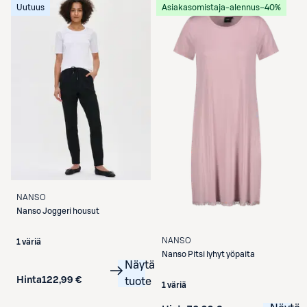
Uutuus
Asiakasomistaja-alennus
−40%
NANSO
Nanso
Joggeri housut
NANSO
1 väriä
Nanso
Pitsi lyhyt yöpaita
Näytä
Hinta
122,99 €
tuote
1 väriä