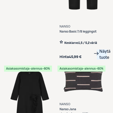
NANSO
Nanso
Basic 7/8 leggingsit
Keskiarvo
1,5 / 5
,
2 väriä
Näytä
Hinta
45,99 €
tuote
Asiakasomistaja-alennus
−60%
Asiakasomistaja-alennus
−60%
NANSO
Nanso
Jana