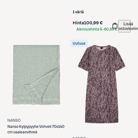
1 väriä
Hinta
100,99 €
Lisää
ostoskoriin
Alennushinta S-
60,59 €
Etukortilla
Uutuus
NANSO
Nanso
Kylpypyyhe Vohveli 70x140
cm vaaleanvihreä