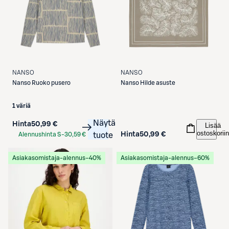
NANSO
NANSO
Nanso
Ruoko pusero
Nanso
Hilde asuste
1 väriä
Näytä
Hinta
50,99 €
Lisää
ostoskoriin
Hinta
50,99 €
Alennushinta S-
30,59 €
tuote
Etukortilla
Asiakasomistaja-alennus
−40%
Asiakasomistaja-alennus
−60%