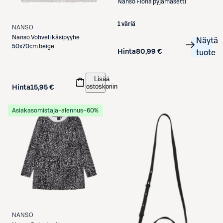
Nanso
Fiona pyjamasetti
1 väriä
NANSO
Nanso
Vohveli käsipyyhe
Näytä
50x70cm beige
Hinta
80,99 €
tuote
Lisää
ostoskoriin
Hinta
15,95 €
Asiakasomistaja-alennus
−60%
NANSO