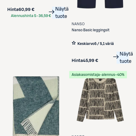
Näytä
Hinta
60,99 €
Alennushinta S-
36,59 €
tuote
Etukortilla
NANSO
Nanso
Basic leggingsit
Keskiarvo
5 / 5
,
1 väriä
Näytä
Hinta
45,99 €
tuote
Asiakasomistaja-alennus
−40%