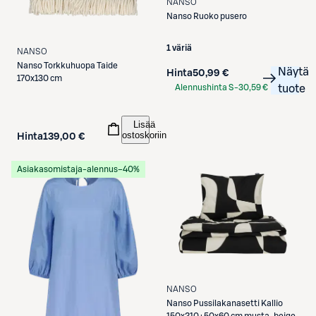
NANSO
Nanso
Ruoko pusero
1 väriä
NANSO
Nanso
Torkkuhuopa Taide
Näytä
Hinta
50,99 €
170x130 cm
Alennushinta S-
30,59 €
tuote
Etukortilla
Lisää
ostoskoriin
Hinta
139,00 €
Asiakasomistaja-alennus
−40%
NANSO
Nanso
Pussilakanasetti Kallio
150x210+50x60 cm musta-beige