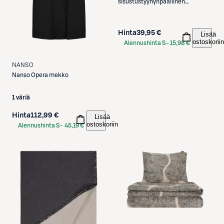
sisustustyynynpäällinen
50x30cm musta
Hinta
39,95 €
Lisää
ostoskoriin
Alennushinta S-
15,98 €
Etukortilla
NANSO
Nanso
Opera mekko
1 väriä
Hinta
112,99 €
Lisää
ostoskoriin
Alennushinta S-
45,19 €
Etukortilla