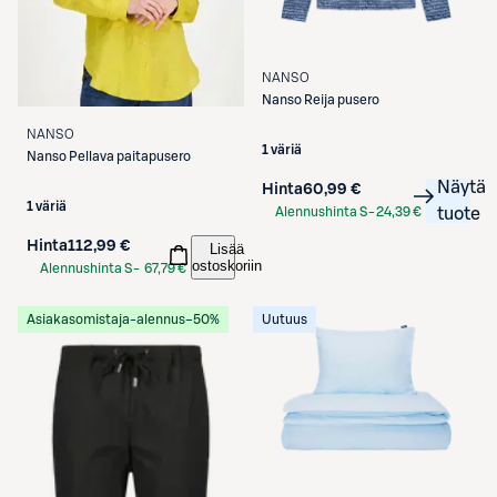
NANSO
Nanso
Reija pusero
NANSO
1 väriä
Nanso
Pellava paitapusero
Näytä
Hinta
60,99 €
1 väriä
Alennushinta S-
24,39 €
tuote
Etukortilla
Hinta
112,99 €
Lisää
ostoskoriin
Alennushinta S-
67,79 €
Etukortilla
Asiakasomistaja-alennus
−50%
Uutuus