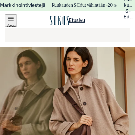
Kuukauden S-Edut vähintään –20 %
Markkinointiviestejä
kuuk
S-
Edui
Etusivu
Avaa
valikko