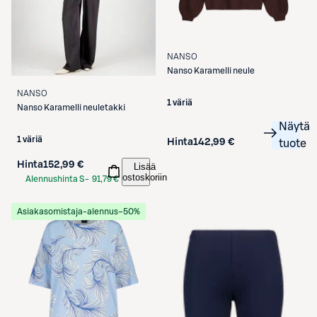
NANSO
Nanso
Karamelli neule
NANSO
1 väriä
Nanso
Karamelli neuletakki
Näytä
1 väriä
Hinta
142,99 €
tuote
Hinta
152,99 €
Lisää
ostoskoriin
Alennushinta S-
91,79 €
Etukortilla
Asiakasomistaja-alennus
−50%