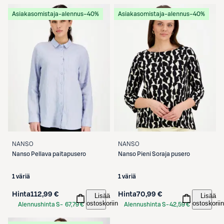
Etukortilla
Asiakasomistaja-alennus
−40%
Asiakasomistaja-alennus
−40%
NANSO
NANSO
Nanso
Pellava paitapusero
Nanso
Pieni Soraja pusero
1 väriä
1 väriä
Hinta
112,99 €
Hinta
70,99 €
Lisää
Lisää
ostoskoriin
ostoskoriin
Alennushinta S-
67,79 €
Alennushinta S-
42,59 €
Etukortilla
Etukortilla