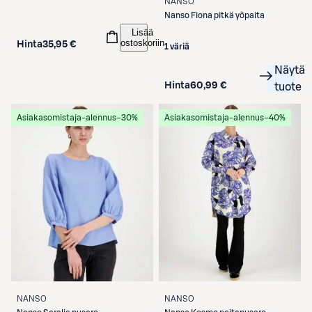
NANSO
Nanso
Fiona pitkä yöpaita
Lisää
ostoskoriin
Hinta
35,95 €
1 väriä
Näytä
Hinta
60,99 €
tuote
Asiakasomistaja-alennus
−30%
Asiakasomistaja-alennus
−40%
NANSO
NANSO