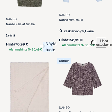
NANSO
NANSO
Nanso
Mimi takki
Nanso
Kaislat tunika
Keskiarvo
5 / 5
,
1 väriä
1 väriä
Hinta
152,99 €
Lisää
Näytä
ostoskoriin
Hinta
70,99 €
Alennushinta S-
91,79 €
Alennushinta S-
35,49 €
tuote
Etukortilla
Etukortilla
Uutuus
NANSO