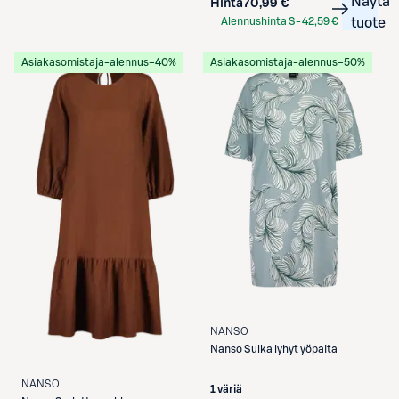
Näytä
Hinta
70,99 €
Alennushinta S-
42,59 €
tuote
Etukortilla
Asiakasomistaja-alennus
−40%
Asiakasomistaja-alennus
−50%
NANSO
Nanso
Sulka lyhyt yöpaita
NANSO
1 väriä