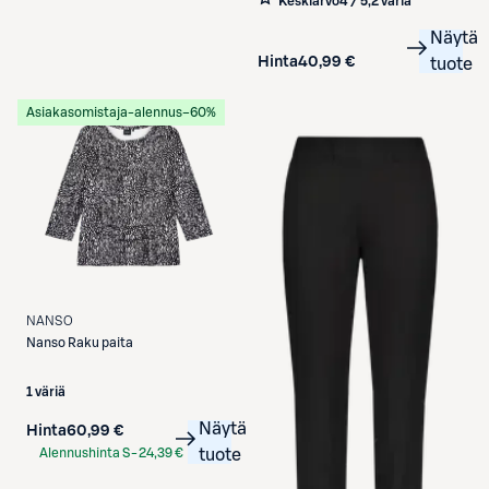
Keskiarvo
4 / 5
,
2 väriä
Näytä
Hinta
40,99 €
tuote
Asiakasomistaja-alennus
−60%
NANSO
Nanso
Raku paita
1 väriä
Näytä
Hinta
60,99 €
Alennushinta S-
24,39 €
tuote
Etukortilla