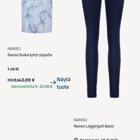
NANSO
Nanso
Sulka lyhyt yöpaita
1 väriä
Näytä
Hinta
45,99 €
Alennushinta S-
22,99 €
tuote
Etukortilla
NANSO
Nanso
Leggingsit Basic