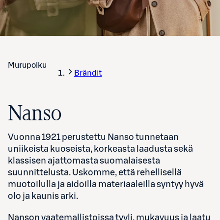
Murupolku
Brändit
Nanso
Vuonna 1921 perustettu Nanso tunnetaan
uniikeista kuoseista, korkeasta laadusta sekä
klassisen ajattomasta suomalaisesta
suunnittelusta. Uskomme, että rehellisellä
muotoilulla ja aidoilla materiaaleilla syntyy hyvä
olo ja kaunis arki.
Nanson vaatemallistoissa tyyli, mukavuus ja laatu