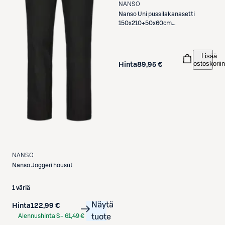
NANSO
Nanso
Uni pussilakanasetti
150x210+50x60cm
vaaleansininen
Lisää
ostoskoriin
Hinta
89,95 €
NANSO
Nanso
Joggeri housut
1 väriä
Näytä
Hinta
122,99 €
Alennushinta S-
61,49 €
tuote