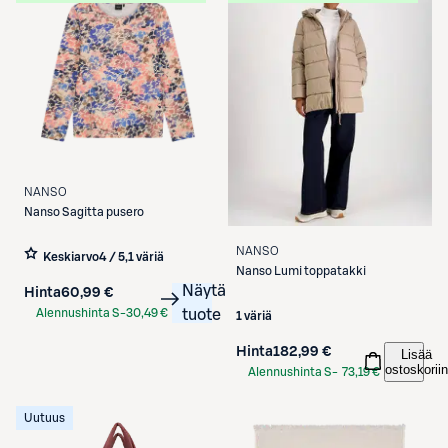
NANSO
Nanso
Sagitta pusero
NANSO
Keskiarvo
4 / 5
,
1 väriä
Nanso
Lumi toppatakki
Näytä
Hinta
60,99 €
Alennushinta S-
30,49 €
tuote
1 väriä
Etukortilla
Hinta
182,99 €
Lisää
ostoskoriin
Alennushinta S-
73,19 €
Etukortilla
Uutuus