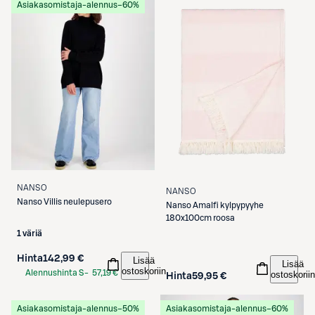
Asiakasomistaja-alennus
−60%
NANSO
NANSO
Nanso
Villis neulepusero
Nanso
Amalfi kylpypyyhe
180x100cm roosa
1 väriä
Hinta
142,99 €
Lisää
Lisää
ostoskoriin
Alennushinta S-
57,19 €
ostoskoriin
Hinta
59,95 €
Etukortilla
Asiakasomistaja-alennus
−50%
Asiakasomistaja-alennus
−60%