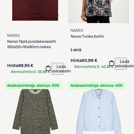
NANSO
NANSO
Nanso
Tunika Safiiri
Nanso
Täplä pussilakanasetti
150x210+50x60cm ruskea
1 väriä
Hinta
60,99 €
Lisää
Hinta
89,95 €
ostoskoriin
Lisää
Alennushinta S-
42,69 €
ostoskoriin
Alennushinta S-
35,98 €
Etukortilla
Etukortilla
Asiakasomistaja-alennus
−50%
Asiakasomistaja-alennus
−40%