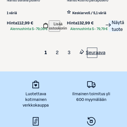
Nanso
Saralia pusero
Nanso
Kosmo paitapusero
1 väriä
Keskiarvo
5 / 5
,
1 väriä
Näytä
Hinta
112,99 €
Hinta
132,99 €
Lisää
ostoskoriin
Alennushinta S-
79,09 €
Alennushinta S-
79,79 €
tuote
Etukortilla
Etukortilla
1
2
3
4
Seuraava
Luotettava
Ilmainen toimitus yli
kotimainen
600 myymälään
verkkokauppa