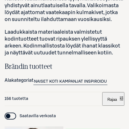
yhdistyvät ainutlaatuisella tavalla. Valikoimasta
löydät ajattomat vaatekaapin kulmakivet, jotka
on suunniteltu ilahduttamaan vuosikausiksi.
Laadukkaista materiaaleista valmistetut
kodintuotteet tuovat ripauksen ylellisyyttä
arkeen. Kodinmallistosta löydät ihanat klassikot
ja näyttävät uutuudet tunnelmalliseen kotiin.
Brändin tuotteet
Alakategoriat
NAISET
KOTI
KAMPANJAT
INSPIROIDU
156 tuotetta
Rajaa
Saatavilla verkosta