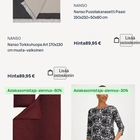
NANSO
Nanso
Pussilakanasetti Paasi
150x210+50x60 cm
Lisää
NANSO
ostoskoriin
Hinta
89,95 €
Nanso
Torkkuhuopa Art 170x130
cm musta-valkoinen
Lisää
ostoskoriin
Hinta
89,95 €
Asiakasomistaja-alennus
−60%
Asiakasomistaja-alennus
−30%