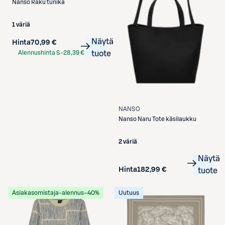
Nanso
Raku tunika
1 väriä
Näytä
Hinta
70,99 €
Alennushinta S-
28,39 €
tuote
Etukortilla
NANSO
Nanso
Naru Tote käsilaukku
2 väriä
Näytä
Hinta
182,99 €
tuote
Asiakasomistaja-alennus
−40%
Uutuus