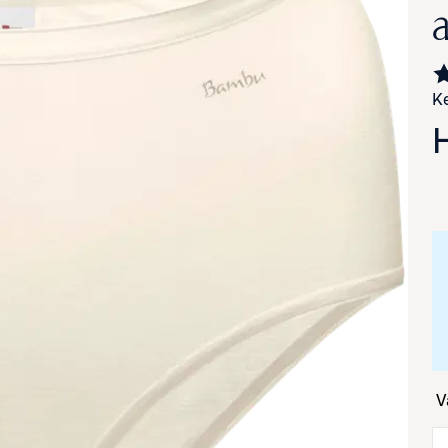
Ke
va suurennettuna