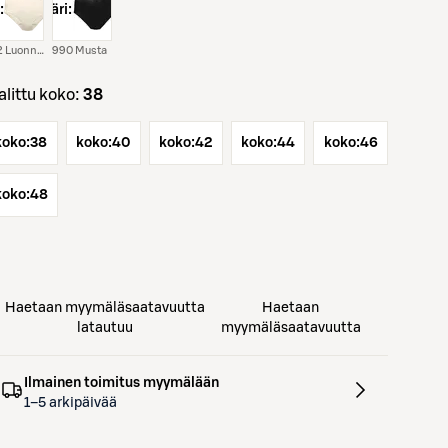
:
väri:
212 Luonnonvalkoinen
990 Musta
Valittu koko:
38
koko:
38
koko:
40
koko:
42
koko:
44
koko:
46
koko:
48
Haetaan myymäläsaatavuutta
Haetaan
latautuu
myymäläsaatavuutta
Ilmainen toimitus myymälään
1–5 arkipäivää