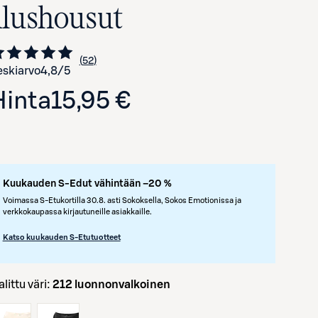
alushousut
52
Siirry arvioihin
kappaletta
skiarvo
4,8
/5
Hinta
15,95 €
Kuukauden S-Edut vähintään –20 %
Voimassa S-Etukortilla 30.8. asti Sokoksella, Sokos Emotionissa ja
verkkokaupassa kirjautuneille asiakkaille.
Katso kuukauden S-Etutuotteet
Valittu väri:
212 luonnonvalkoinen