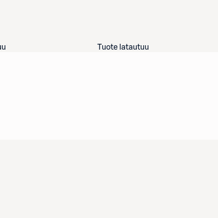
uu
Tuote latautuu