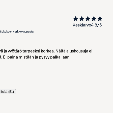
Keskiarvo
4,8
/5
en Sokoksen verkkokaupasta.
vä ja vyötärö tarpeeksi korkea. Näitä alushousuja ei
ä. Ei paina mistään ja pysyy paikallaan.
lisää (
51
)