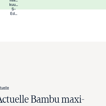
lisää
Lisätietoja
kuukauden
S-
Eduista
tuelle
Actuelle Bambu maxi-