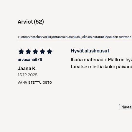
Arviot (
52
)
Tuotearvostelun voi kirjoittaa vain asiakas, joka on ostanut kyseisen tuotte
Hyvät alushousut
Ihana materiaali. Malli on hy
arvosana
5
/5
tarvitse miettiä koko päivän
Jaana K.
15.12.2025
VAHVISTETTU OSTO
Näytä 