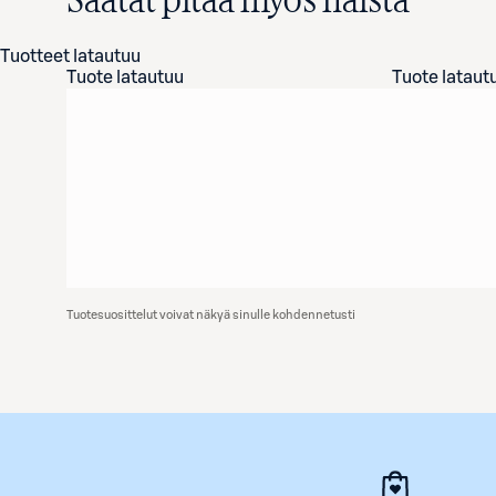
Saatat pitää myös näistä
Tuotteet latautuu
Tuote latautuu
Tuote lataut
Tuotesuosittelut voivat näkyä sinulle kohdennetusti