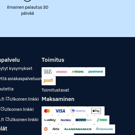
Ilmainen palautus 30
päivää
spalvelu
Toimitus
sytyt kysymykset
yttä asiakaspalveluun
autetta
Toimitustavat
Maksaminen
.fi
Ulkoinen linkki
Ulkoinen linkki
fi
Ulkoinen linkki
lät