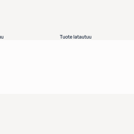
uu
Tuote latautuu