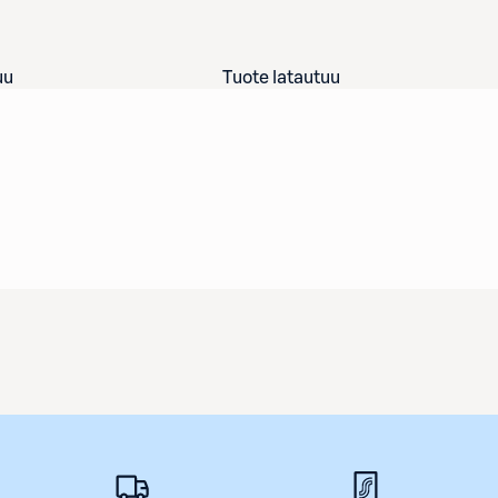
uu
Tuote latautuu