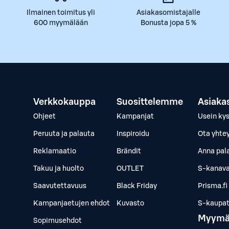
Ilmainen toimitus yli
Asiakasomistajalle
600 myymälään
Bonusta jopa 5 %
Verkkokauppa
Suosittelemme
Asiaka
Ohjeet
Kampanjat
Usein ky
Peruuta ja palauta
Inspiroidu
Ota yhte
Reklamaatio
Brändit
Anna pal
Takuu ja huolto
OUTLET
S-kanava
Saavutettavuus
Black Friday
Prisma.fi
Kampanjaetujen ehdot
Kuvasto
S-kaupat.
Myymä
Sopimusehdot